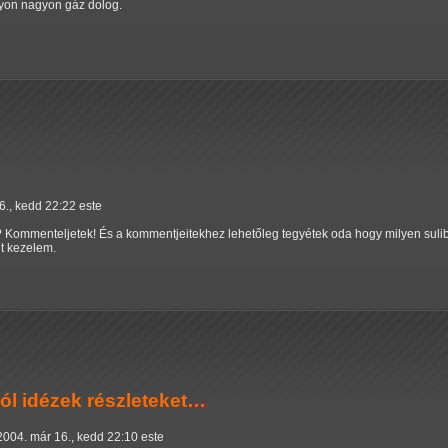
agyon nagyon gáz dolog.
6., kedd 22:22 este
? Kommenteljetek! És a kommentjeitekhez lehetőleg tegyétek oda hogy milyen suliba 
nt kezelem.
 idézek részleteket…
2004. már 16., kedd 22:10 este