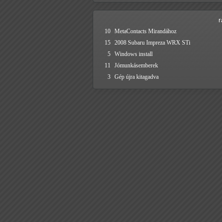
10
MetaContacts Mirandához
15
2008 Subaru Impreza WRX STi
5
Windows install
11
Jómunkásemberek
3
Gép újra kitagadva