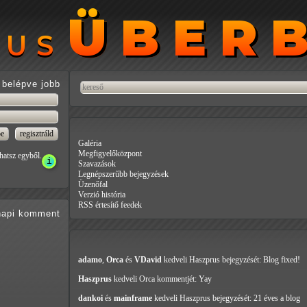
ÜBER
ÜBER
RUS
RUS
belépve jobb
Galéria
Megfigyelőközpont
hatsz egyből.
Szavazások
Legnépszerűbb bejegyzések
Üzenőfal
Verzió história
RSS értesítő feedek
api
komment
adamo
,
Orca
és
VDavid
kedveli Haszprus
bejegyzését: Blog fixed!
Haszprus
kedveli Orca
kommentjét: Yay
dankoi
és
mainframe
kedveli Haszprus
bejegyzését: 21 éves a blog