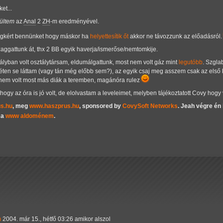
et...
ültem
az
Anal
2
ZH
-m eredményével.
megkért bennünket hogy máskor ha
helyettesítik őt
akkor ne távozzunk az előadásról
szaggattunk át, thx 2 BB egyik haverja/ismerőse/nemtomkije.
tályban volt osztálytársam, eldumálgattunk, most nem volt gáz mint
legutóbb
. Szgla
éten se láttam (vagy tán még előbb sem?), az egyik csaj meg asszem csak az első ké
ül nem volt most más diák a teremben, magánóra rulez
hogy az óra is jó volt, de elolvastam a leveleimet, melyben tájékoztatott Covy hogy
us.hu
, meg
www.haszprus.hu
, sponsored by
CovySoft Networks
. Jeah végre én
 a
www aldoménem
.
m
2004. már 15., hétfő 03:26 amikor alszol