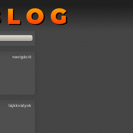
BLOG
BLOG
navigáció
lájkkirályok