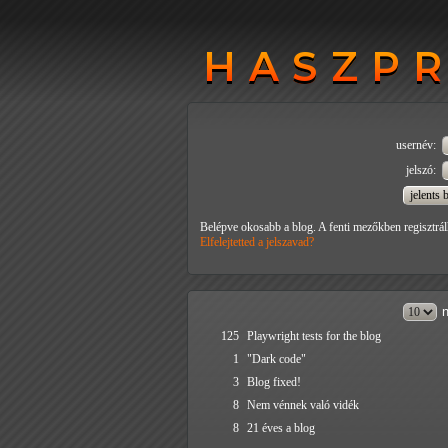
HASZP
HASZP
usernév:
jelszó:
Belépve okosabb a blog. A fenti mezőkben regisztrál
Elfelejtetted a jelszavad?
n
125
Playwright tests for the blog
1
"Dark code"
3
Blog fixed!
8
Nem vénnek való vidék
8
21 éves a blog