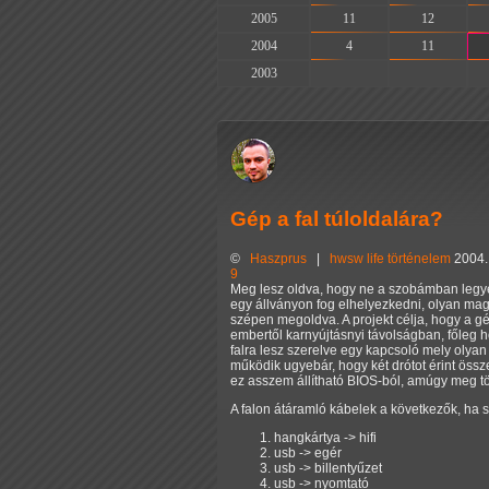
2005
11
12
2004
4
11
2003
-
-
Gép a fal túloldalára?
©
Haszprus
|
hwsw
life
történelem
2004.
9
Meg lesz oldva, hogy ne a szobámban legyen
egy állványon fog elhelyezkedni, olyan mag
szépen megoldva. A projekt célja, hogy a gé
embertől karnyújtásnyi távolságban, főleg 
falra lesz szerelve egy kapcsoló mely oly
működik ugyebár, hogy két drótot érint össz
ez asszem állítható BIOS-ból, amúgy meg t
A falon átáramló kábelek a következők, ha s
hangkártya -> hifi
usb -> egér
usb -> billentyűzet
usb -> nyomtató