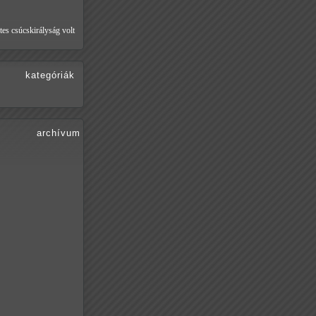
tes csúcskirályság volt
kategóriák
archívum