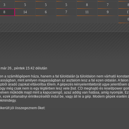
3
5
5
5
8
7
8
14
6
7
11
9
1
-
-
-
-
-
-
 már 26., péntek 15:42 délután
 a számítógépem háza, hanem a fal túloldalán [a túloldalon nem várható konstans 
asságban, mint amilyen magasságban az asztalom lesz a fal ezen oldalán. A falon
pből áradó zajokat eltávolítsa tőlem. A gépezés kényelemfaktorát ugye jelentősen 
hogy még csak nem is egy légtérben lesz vele [lsd. CD meghajtó és reset/power g
an elven működik majd mint a kapucsengő, azaz addig van hatása, amíg nyomják. E
e, ezek pillanatnyi érintkezésétől indul be, vagy áll le a gép. Modern gépek esetén
ökmindegy.
ikerült jól összegeznem őket: