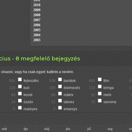
2011
2010
2009
2008
2007
2006
2005
2004
2003
ius - 8 megfelelő bejegyzés
olvasni, vagy ha csak egyet: kattints a nevére.
691
fejlesztés
538
barátok
465
film
4
218
buli
160
élelmezés
153
bringa
1
68
kondi
68
mátrix
52
meló
24
úszás
21
labvez
20
sanoma
5
realeyes
4
emarsys
már
ápr
máj
jún
júl
aug
s