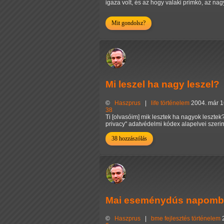
igaza volt, és az hogy valaki primkó, az n
Mit gondolsz?
Mi leszel ha nagy leszel?
©
Haszprus
|
life
történelem
2004. már 1
38
Ti [olvasóim] mik lesztek ha nagyok lesztek
privacy" adatvédelmi kódex alapelvei szeri
38 hozzászólás
Mai eseménydús napomból
©
Haszprus
|
bme
fejlesztés
történelem