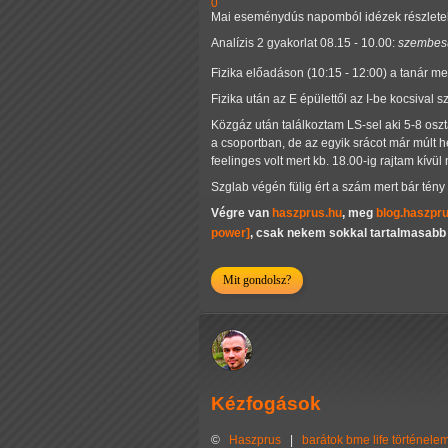
0
Mai eseménydús napomból idézek részletek
Analízis 2 gyakorlat 08.15 - 10.00:
szembes
Fizika előadáson (10:15 - 12:00) a tanár 
Fizika után az E épülettől az I-be kocsival 
Közgáz után találkoztam LS-sel aki 5-8 osz
a csoportban, de az egyik srácot már múlt h
feelinges volt mert kb. 18.00-ig rajtam kív
Szglab végén fülig ért a szám mert bár tény 
Végre van
haszprus.hu
, meg
blog.haszpr
power]
, csak nekem sokkal tartalmasabb
Mit gondolsz?
Kézfogások
©
Haszprus
|
barátok
bme
life
történele