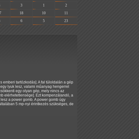
8
3
1
2
7
18
10
11
6
6
5
23
emberi tartózkodás]. A fal túloldalán a gép
 egy lyuk lesz, valami műanyag hengerrel
csökkenti egy olyan gép, mely nincs az
omb elérhetetlensége]. Ezt kompenzálandó, a
z lesz a power gomb. A power gomb úgy
 általában 5 mp-nyi érintkezés szükséges, de