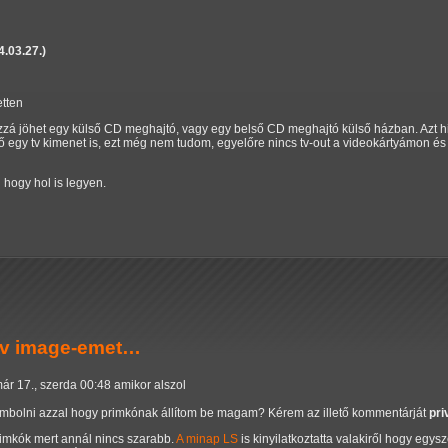
.03.27.)
etten
zzá jöhet egy külső CD meghajtó, vagy egy belső CD meghajtó külső házban. Azt his
ő egy tv kimenet is, ezt még nem tudom, egyelőre nincs tv-out a videokártyámon é
 hogy hol is legyen.
tív image-emet…
ár 17., szerda 00:48 amikor alszol
rombolni azzal hogy primkónak állítom be magam? Kérem az illető kommentárját
pri
rimkók mert annál nincs szarabb.
A minap LS
is kinyilatkoztatta valakiről hogy eg