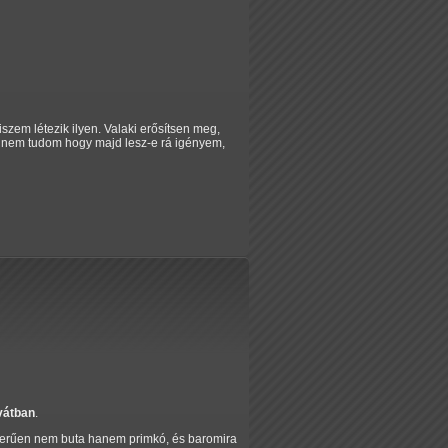
zem létezik ilyen. Valaki erősítsen meg,
s nem tudom hogy majd lesz-e rá igényem,
vátban
.
yszerűen nem buta hanem primkó, és baromira