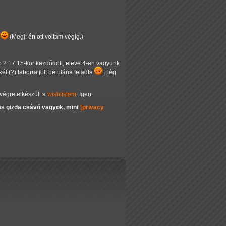
.
(Megj:
én
ott voltam végig.)
b 2 17.15-kor kezdődött, eleve 4-en vagyunk
t (?) laborra jött be utána feladta
Elég
 végre elkészült a
wishlistem
. Igen.
 is gizda csávó vagyok, mint
[privacy