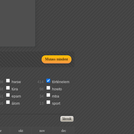
Mutass mindent
36
hwsw
414
történelem
48
túra
96
howto
51
epam
34
mba
16
álom
13
sport
ze
okt
nov
dec