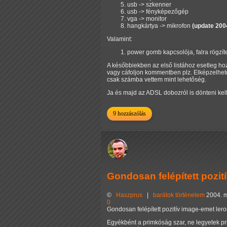
usb -> szkenner
usb -> fényképezőgép
vga -> monitor
hangkártya -> mikrofon
(update 2004
Valamint:
power gomb kapcsolója, falra rögzít
A későbbiekben az első listához esetleg ho
vagy cáfoljon kommentben plz. Elképzelhet
csak számba vettem mint lehetőség.
Ja és majd az ADSL dobozról is dönteni kell
9 hozzászólás
Gondosan felépített pozi
©
Haszprus
|
barátok
történelem
2004. m
0
Gondosan felépített pozitív image-emet le
Egyékbént a primkóság szar, ne legyetek p