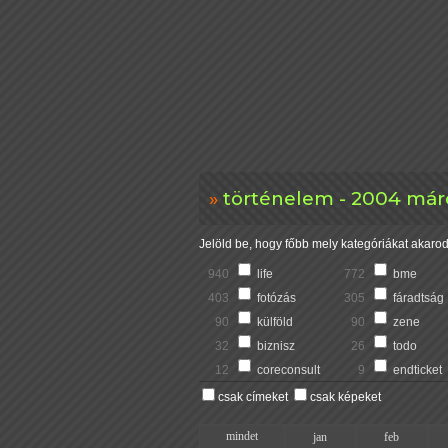
történelem - 2004 márc
Jelöld be, hogy főbb mely kategóriákat akarod 
940
life
772
bme
403
fotózás
305
fáradtság
90
külföld
90
zene
32
biznisz
26
todo
12
coreconsult
9
endticket
csak címeket
csak képeket
mindet
jan
feb