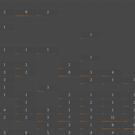
-
-
-
-
-
-
-
2
9
2
-
-
-
-
-
-
-
-
-
-
-
1
-
-
-
-
-
-
-
-
-
-
1
-
-
-
-
-
-
-
-
-
1
1
1
-
-
-
-
-
-
-
-
1
-
-
1
2
-
2
-
-
-
3
2
-
8
5
4
-
3
-
-
-
2
1
1
-
3
-
-
-
-
1
1
-
2
1
1
-
1
-
1
2
1
4
1
3
1
3
1
2
2
3
7
3
11
-
-
1
3
1
8
3
6
5
3
4
4