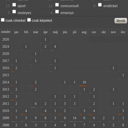
13
sport
12
coreconsult
9
endticket
5
realeyes
4
emarsys
csak címeket
csak képeket
mindet
jan
feb
már
ápr
máj
jún
júl
aug
sze
okt
nov
dec
2026
-
-
-
1
-
-
-
-
2024
-
1
-
2
4
-
-
-
-
-
-
-
2020
-
-
1
-
-
-
-
-
-
-
-
-
2017
1
-
1
-
1
-
-
-
-
-
-
-
2016
2
-
-
-
1
-
-
-
-
-
1
-
2015
-
-
-
-
-
-
-
-
-
-
-
1
2014
1
-
2
-
-
1
1
10
-
-
-
-
2013
2
-
2
-
-
-
-
1
2
-
1
-
2012
3
-
-
-
1
1
1
-
1
-
-
-
2011
2
-
6
2
1
3
3
-
2
-
1
1
2010
1
4
-
4
1
2
-
3
4
-
-
5
2009
7
3
9
8
3
6
14
6
6
2
2
1
2008
2
6
3
2
4
4
5
7
4
5
2
8