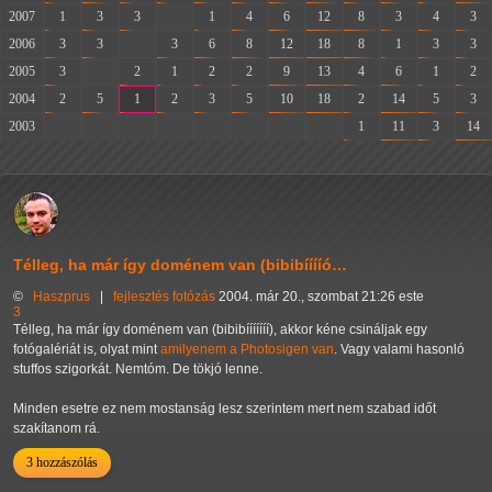
2007
1
3
3
-
1
4
6
12
8
3
4
3
2006
3
3
-
3
6
8
12
18
8
1
3
3
2005
3
-
2
1
2
2
9
13
4
6
1
2
2004
2
5
1
2
3
5
10
18
2
14
5
3
2003
-
-
-
-
-
-
-
-
1
11
3
14
Télleg, ha már így doménem van (bibibííííó…
©
Haszprus
|
fejlesztés
fotózás
2004. már 20., szombat 21:26 este
3
Télleg, ha már így doménem van (bibibííííííí), akkor kéne csináljak egy
fotógalériát is, olyat mint
amilyenem a Photosigen van
. Vagy valami hasonló
stuffos szigorkát. Nemtóm. De tökjó lenne.
Minden esetre ez nem mostanság lesz szerintem mert nem szabad időt
szakítanom rá.
3 hozzászólás