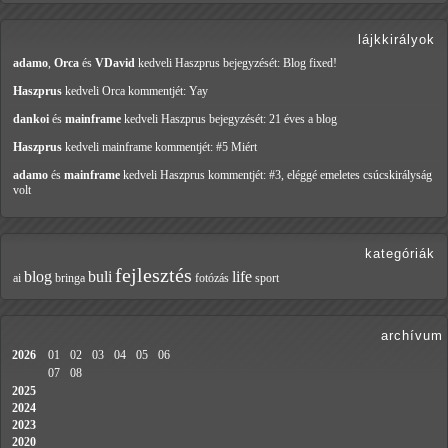
lájkkirályok
adamo
,
Orca
és
VDavid
kedveli Haszprus
bejegyzését: Blog fixed!
Haszprus
kedveli Orca
kommentjét: Yay
dankoi
és
mainframe
kedveli Haszprus
bejegyzését: 21 éves a blog
Haszprus
kedveli mainframe
kommentjét: #5 Miért
adamo
és
mainframe
kedveli Haszprus
kommentjét: #3, eléggé emeletes csúcskirályság
volt
kategóriák
fejlesztés
blog
buli
life
ai
bringa
fotózás
sport
archívum
2026
01
02
03
04
05
06
07
08
2025
2024
2023
2020