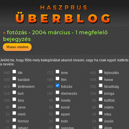
HASZPRUS
HASZPRUS
ÜBERBLOG
ÜBERBLOG
fotózás - 2004 március - 1 megfelelő
bejegyzés
Mutass mindent
Jelöld be, hogy főbb mely kategóriákat akarod olvasni, vagy ha csak egyet: kattints
a nevére.
940
life
772
bme
691
fejlesztés
538
barátok
465
film
436
hwsw
414
történelem
403
fotózás
305
fáradtság
218
buli
160
élelmezés
153
bringa
148
túra
96
howto
90
külföld
90
zene
68
kondi
68
mátrix
52
meló
51
epam
34
mba
32
biznisz
26
todo
24
úszás
21
labvez
20
sanoma
16
álom