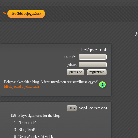
További bejegyzések
belépve jobb
usernév:
jelszó:
Belépve okosabb a blog. A fenti mezőkben regisztrálhatsz egyből.
Elfelejtetted a jelszavad?
napi
komment
126
Playwright tests for the blog
1
"Dark code"
3
Blog fixed!
8
Nem vénnek való vidék