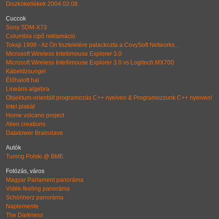
Diszkókellékek 2004.02.08.
Cuccok
Sony SDM-X73
Columbia cipő reklamáció
Tokaji 1998 - Az Ön tiszteletére palackozta a CovySoft Networks…
Microsoft Wireless Intellimouse Explorer 3.0
Microsoft Wireless Intellimouse Explorer 3.0 vs Logitech MX700
Kábeldzsungel
Élőhalott hal
Lineáris algebra
Objektum-orientált programozás C++ nyelven & Programozzunk C++ nyelven!
Intel plakát
Home volcano project
Alien creations
Datatower Brainslave
Autók
Tuning Polski @ BME
Fotózás, város
Magyar Parlament panoráma
Vidék-feeling panoráma
Schönherz panoráma
Naplemente
The Darkness