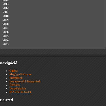
2014
2013
2012
2011
2010
2009
2008
2007
2006
2005
2004
2003
navigáció
Galéria
Megfigyelőközpont
Szavazások
Legnépszerűbb bejegyzések
Üzenőfal
Verzió história
RSS értesítő feedek
trusted