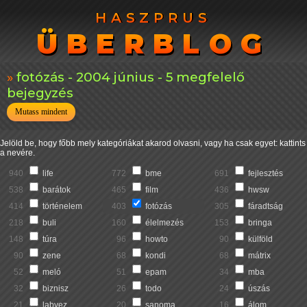
HASZPRUS
HASZPRUS
ÜBERBLOG
ÜBERBLOG
fotózás - 2004 június - 5 megfelelő
bejegyzés
Mutass mindent
Jelöld be, hogy főbb mely kategóriákat akarod olvasni, vagy ha csak egyet: kattints
a nevére.
940
life
772
bme
691
fejlesztés
538
barátok
465
film
436
hwsw
414
történelem
403
fotózás
305
fáradtság
218
buli
160
élelmezés
153
bringa
148
túra
96
howto
90
külföld
90
zene
68
kondi
68
mátrix
52
meló
51
epam
34
mba
32
biznisz
26
todo
24
úszás
21
labvez
20
sanoma
16
álom