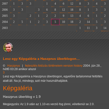
2007
1
3
3
-
1
4
6
12
8
3
4
3
2006
3
3
-
3
6
8
12
18
8
1
3
3
2005
3
-
2
1
2
2
9
13
4
6
1
2
2004
2
5
1
2
3
5
10
18
2
14
5
3
2003
-
-
-
-
-
-
-
-
1
11
3
14
Lesz egy Képgaléria a Haszprus überblogon…
©
Haszprus
|
fejlesztés
fotózás
történelem
version history
2004. jún 28.,
hétfő 03:28 amikor alszol
3
Lesz egy Képgaléria a Haszprus überblogon, egyelőre tartalommal feltöltés
alatt áll. Na jó, mindegy, azé már használhatjátok.
Képgaléria
Haszprus überblog v 1.9
Megjegyzés: Az 1.9 után az 1.10-es verzió fog jönni, véletlenül se 2.0.