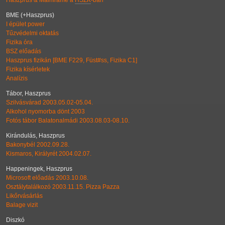
Haszprus & Mainframe a
HSZK
-ban
BME (+Haszprus)
I épület power
Tűzvédelmi oktatás
Fizika óra
BSZ előadás
Haszprus fizikán [BME F229, Füst#ss, Fizika C1]
Fizika kísérletek
Analízis
Tábor, Haszprus
Szilvásvárad 2003.05.02-05.04.
Alkohol nyomorba dönt 2003
Fotós tábor Balatonalmádi 2003.08.03-08.10.
Kirándulás, Haszprus
Bakonybél 2002.09.28.
Kismaros, Királyrét 2004.02.07.
Happeningek, Haszprus
Microsoft előadás 2003.10.08.
Osztálytalálkozó 2003.11.15. Pizza Pazza
Likőrvásárlás
Balage vizit
Diszkó