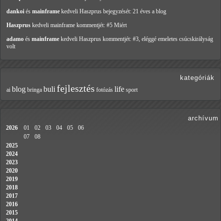
dankoi
és
mainframe
kedveli Haszprus
bejegyzését: 21 éves a blog
Haszprus
kedveli mainframe
kommentjét: #5 Miért
adamo
és
mainframe
kedveli Haszprus
kommentjét: #3, eléggé emeletes csúcskirályság
volt
kategóriák
fejlesztés
blog
buli
life
ai
bringa
fotózás
sport
archívum
2026
01
02
03
04
05
06
07
08
2025
2024
2023
2020
2019
2018
2017
2016
2015