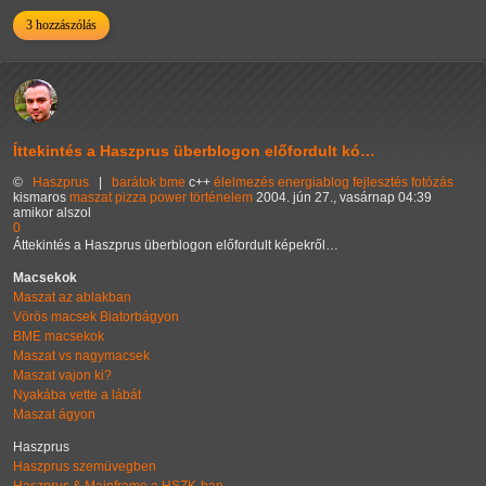
3 hozzászólás
Íttekintés a Haszprus überblogon előfordult kó…
©
Haszprus
|
barátok
bme
c++
élelmezés
energiablog
fejlesztés
fotózás
kismaros
maszat
pizza
power
történelem
2004. jún 27., vasárnap 04:39
amikor alszol
0
Áttekintés a Haszprus überblogon előfordult képekről…
Macsekok
Maszat az ablakban
Vörös macsek Biatorbágyon
BME macsekok
Maszat vs nagymacsek
Maszat vajon ki?
Nyakába vette a lábát
Maszat ágyon
Haszprus
Haszprus szemüvegben