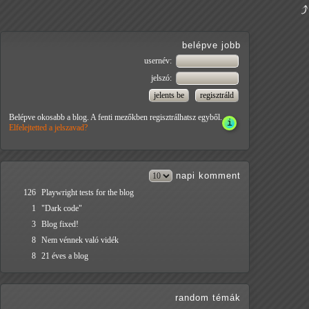
belépve jobb
usernév:
jelszó:
Belépve okosabb a blog. A fenti mezőkben regisztrálhatsz egyből.
Elfelejtetted a jelszavad?
napi
komment
126
Playwright tests for the blog
1
"Dark code"
3
Blog fixed!
8
Nem vénnek való vidék
8
21 éves a blog
random témák