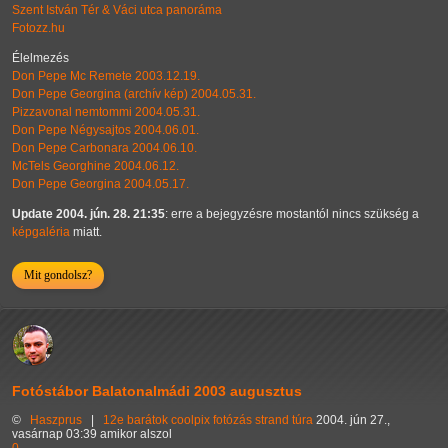
Szent István Tér & Váci utca panoráma
Fotozz.hu
Élelmezés
Don Pepe Mc Remete 2003.12.19.
Don Pepe Georgina (archív kép) 2004.05.31.
Pizzavonal nemtommi 2004.05.31.
Don Pepe Négysajtos 2004.06.01.
Don Pepe Carbonara 2004.06.10.
McTels Georghine 2004.06.12.
Don Pepe Georgina 2004.05.17.
Update 2004. jún. 28. 21:35
: erre a bejegyzésre mostantól nincs szükség a
képgaléria
miatt.
Mit gondolsz?
Fotóstábor Balatonalmádi 2003 augusztus
©
Haszprus
|
12e
barátok
coolpix
fotózás
strand
túra
2004. jún 27.,
vasárnap 03:39 amikor alszol