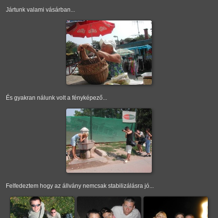
Jártunk valami vásárban...
És gyakran nálunk volt a fényképező...
Felfedeztem hogy az állvány nemcsak stabilizálásra jó...