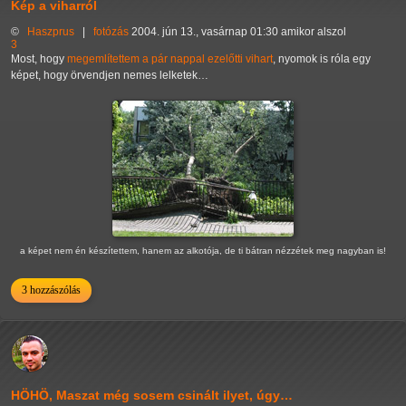
Kép a viharról
©
Haszprus
|
fotózás
2004. jún 13., vasárnap 01:30 amikor alszol
3
Most, hogy
megemlítettem a pár nappal ezelőtti vihart
, nyomok is róla egy
képet, hogy örvendjen nemes lelketek…
a képet nem én készítettem, hanem az alkotója, de ti bátran nézzétek meg nagyban is!
3 hozzászólás
HÖHÖ, Maszat még sosem csinált ilyet, úgy…