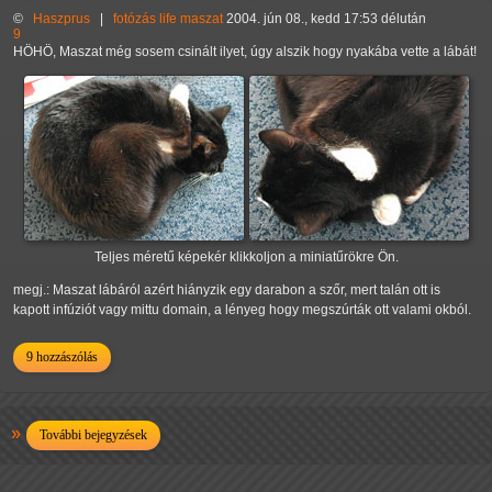
©
Haszprus
|
fotózás
life
maszat
2004. jún 08., kedd 17:53 délután
9
HÖHÖ, Maszat még sosem csinált ilyet, úgy alszik hogy nyakába vette a lábát!
Teljes méretű képekér klikkoljon a miniatűrökre Ön.
megj.: Maszat lábáról azért hiányzik egy darabon a szőr, mert talán ott is
kapott infúziót vagy mittu domain, a lényeg hogy megszúrták ott valami okból.
9 hozzászólás
További bejegyzések