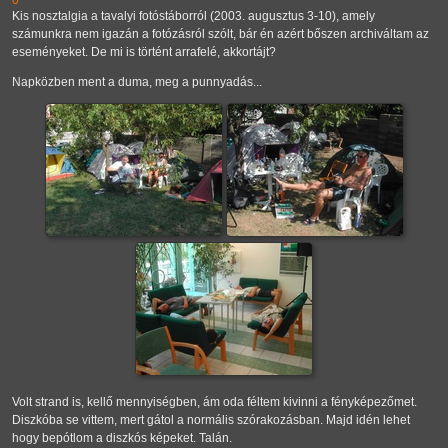
0
Kis nosztalgia a tavalyi fotóstáborról (2003. augusztus 3-10), amely
számunkra nem igazán a fotózásról szólt, bár én azért bőszen archiváltam az
eseményeket. De mi is történt arrafelé, akkortájt?
Napközben ment a duma, meg a punnyadás...
Volt strand is, kellő mennyiségben, ám oda féltem kivinni a fényképezőmet.
Diszkóba se vittem, mert gátol a normális szórakozásban. Majd idén lehet
hogy bepótlom a diszkós képeket. Talán.