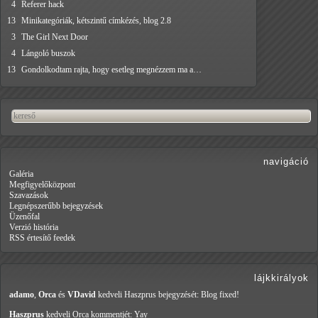
4
Referer hack
13
Minikategóriák, kétszintű címkézés, blog 2.8
3
The Girl Next Door
4
Lángoló buszok
13
Gondolkodtam rajta, hogy esetleg megnézzem ma a…
navigáció
Galéria
Megfigyelőközpont
Szavazások
Legnépszerűbb bejegyzések
Üzenőfal
Verzió história
RSS értesítő feedek
lájkkirályok
adamo
,
Orca
és
VDavid
kedveli Haszprus
bejegyzését: Blog fixed!
Haszprus
kedveli Orca
kommentjét: Yay