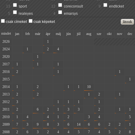
13
sport
12
coreconsult
9
endticket
5
realeyes
4
emarsys
csak címeket
csak képeket
mindet
jan
feb
már
ápr
máj
jún
júl
aug
sze
okt
nov
dec
2026
-
-
-
1
-
-
-
-
2024
-
1
-
2
4
-
-
-
-
-
-
-
2020
-
-
1
-
-
-
-
-
-
-
-
-
2017
1
-
1
-
1
-
-
-
-
-
-
-
2016
2
-
-
-
1
-
-
-
-
-
1
-
2015
-
-
-
-
-
-
-
-
-
-
-
1
2014
1
-
2
-
-
1
1
10
-
-
-
-
2013
2
-
2
-
-
-
-
1
2
-
1
-
2012
3
-
-
-
1
1
1
-
1
-
-
-
2011
2
-
6
2
1
3
3
-
2
-
1
1
2010
1
4
-
4
1
2
-
3
4
-
-
5
2009
7
3
9
8
3
6
14
6
6
2
2
1
2008
2
6
3
2
4
4
5
7
4
5
2
8