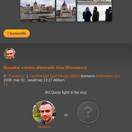
1 hozzászólás
Éjszakai extrém alternatív túra (Kismaros)
©
Haszprus
|
barátok
buli
éjjel
fotózás
idézet
kismaros
történelem
túra
2008. már 02., vasárnap 13:27 délben
14
IRCQuote fight! In the ring:
vs
Haszprus
?