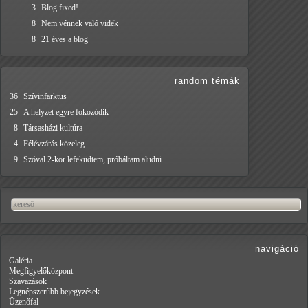
3
Blog fixed!
8
Nem vénnek való vidék
8
21 éves a blog
random témák
36
Szívinfarktus
25
A helyzet egyre fokozódik
8
Társasházi kultúra
4
Félévzárás közeleg
9
Szóval 2-kor lefeküdtem, próbáltam aludni…
navigáció
Galéria
Megfigyelőközpont
Szavazások
Legnépszerűbb bejegyzések
Üzenőfal