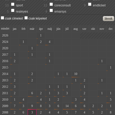
13
sport
12
coreconsult
9
endticket
5
realeyes
4
emarsys
csak címeket
csak képeket
mindet
jan
feb
már
ápr
máj
jún
júl
aug
sze
okt
nov
dec
2026
-
-
-
1
-
-
-
-
2024
-
1
-
2
4
-
-
-
-
-
-
-
2020
-
-
1
-
-
-
-
-
-
-
-
-
2017
1
-
1
-
1
-
-
-
-
-
-
-
2016
2
-
-
-
1
-
-
-
-
-
1
-
2015
-
-
-
-
-
-
-
-
-
-
-
1
2014
1
-
2
-
-
1
1
10
-
-
-
-
2013
2
-
2
-
-
-
-
1
2
-
1
-
2012
3
-
-
-
1
1
1
-
1
-
-
-
2011
2
-
6
2
1
3
3
-
2
-
1
1
2010
1
4
-
4
1
2
-
3
4
-
-
5
2009
7
3
9
8
3
6
14
6
6
2
2
1
2008
2
6
3
2
4
4
5
7
4
5
2
8