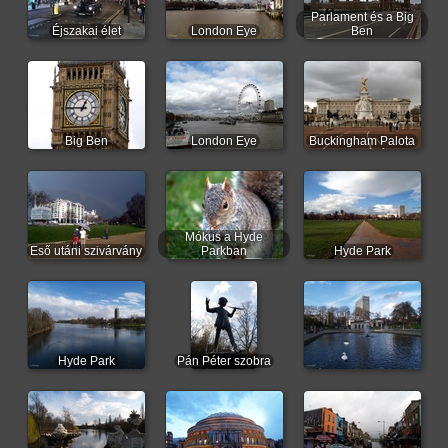
Parlament és a Big
Éjszakai élet
London Eye
Ben
Big Ben
London Eye
Buckingham Palota
Mókus a Hyde
Eső utáni szivárvány
Parkban
Hyde Park
Hyde Park
Pán Péter szobra