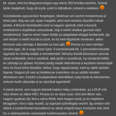
kb. olyan, mint ha Magyarországon egy menü 350 forintba kerülne. Szóval
bárki megteheti, hogy ott eszik, ezért is láthattunk csövest a mekiben.
A közlekedés egyszerűen fergeteges. Metróval szó szerint mindenhová el
lehet jutni. Alig van pár olyan megálló, ahol nem lehetne átszállni másik
járatra. A felszíni közlekedés nem is nagyon ajánlott, mert a buszok
rendszerint a dugókban araszolnak, míg a metró relatíve gyorsan eljut
mindenhová. Sajnos mivel régen fúrták az alagutakat eléggé keskenyek, így
sok helyen a metró kocsik is azok, és ha nem figyelünk rendesen, akkor
könnyen oda zárhatja a fejünket az íves ajtó.
Persze ez nem minden
vonalra igaz, de a nagy része ilyen. A szerelvények kb. 2 percenként követik
egymást és mindig tartják a menetrendet. Néhány tömött állomáson vannak
olyan emberkék, mint a vasútnál, akik jelzik a vezetőnek, ha mindenki felfért
és zárhatja az ajtókat. Közben pedig valaki mikrofonnal a kezében bemondják
mire és hova lehet átszállni, illetve, hogy vigyázzanak, mert az ajtók záródni
fognak. Nagyon jól van ez kivitelezve szerintem, és az utóbbi minden
állomáson van. A metró a budapestivel ellentétben szép tiszta és kényelmes,
sokszor karfa választja el az utazókat egymástól.
A másik jármű, ami nagyon tetszett nekem még Londonban, az a DLR volt,
más néven az ottani HÉV. Persze ez se olyan szar, mint ami itthon van,
nagyon gyakran jár, fent a város fölött, mint magas vasút, ja és majdnem
kihagytam, nincs rajta vezető, az egészet számítógép vezérli. Így amikor elöl
ültünk a barátnőmmel közvetlenül az ablak mögött olyan érzésünk volt, mint
ha a vidámparkban valamelyik hullámvasúton ülnénk.