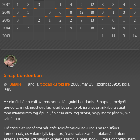
2007
1
3
3
-
1
4
6
12
8
3
4
3
2006
3
3
-
3
6
8
12
18
8
1
3
3
2005
3
-
2
1
2
2
9
13
4
6
1
2
2004
2
5
1
2
3
5
10
18
2
14
5
3
2003
-
-
-
-
-
-
-
-
1
11
3
14
5 nap Londonban
©
Balage
|
anglia
fotózás
külföld
life
2008. már 15., szombat 09:05 kora
reggel
11
Az elmúlt héten volt szerencsém ellátogatni Londonba 5 napra, amelyről
gondoltam írok most egy kis rövid beszámolót. Ez a poszt inkább a saját
tapasztalataimra fog épülni, és nem arról fog szólni, hogy merre jártam, mit
csináltam.
Először is az utazásról pár szót. Mielőtt valaki neki indulna repülővel
Londonnak, és valamelyik fapados járatot választaná, netalántán Lutonra
akarna érkezni, azt mindenképpen számolja bele, hogy Luton Londontól, nem