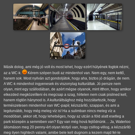
Másik dolog, ami még jó volt és most lehet, hogy ezért hülyének fogtok nézni,
az a WC-k.
Kérem szépen budi az mindenhol van. Nem egy, nem kettő,
hanem sok. Most nyilván azt gondoljátok, hogy aha, biztos jó drágán, de nem.
A WC-k mindenhol ingyenesek és viszonylag kulturáltak. Jó persze nem
olyan, mint egy szállodában, de azért mégse olyanok, mint itthon, hogy amikor
elkezded megközelíteni és megcsap a szag, hírtelen nem csak pisilned kell,
hanem rögtön hánynod is. A kulturáltsághoz még hozzátartozik, hogy
természetesen mindenhol van WC-papír, kézszárító, szappan, és ami a
legdurvább, hogy még meleg víz is! Ha a sulimban nincs meleg víz a
mosdóban, akkor ott, hogy lehetséges, hogy az utcán a föld alatt esetleg a
park közepén a semmiben van? Egy van még hová fejlődnünk… Ja, Waterloo
állomáson meg 20 penny-ért olyan klotyó van, hogy csillog-villog, a kézszárító
meg ilyen hightech valami, amibe bele kell dugnom a kezem majd fel-le