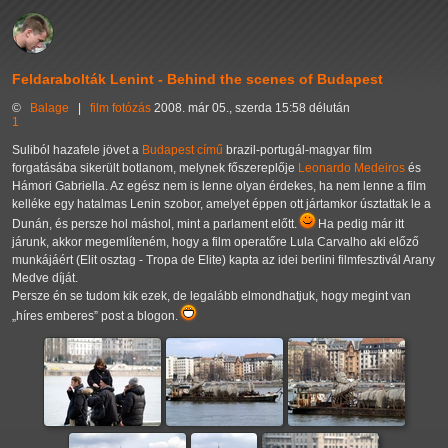
Feldarabolták Lenint - Behind the scenes of Budapest
©
Balage
|
film
fotózás
2008. már 05., szerda 15:58 délután
1
Suliból hazafele jövet a
Budapest című
brazil-portugál-magyar film
forgatásába sikerült botlanom, melynek főszereplője
Leonardo Medeiros
és
Hámori Gabriella. Az egész nem is lenne olyan érdekes, ha nem lenne a film
kelléke egy hatalmas Lenin szobor, amelyet éppen ott jártamkor úsztattak le a
Dunán, és persze hol máshol, mint a parlament előtt.
Ha pedig már itt
járunk, akkor megemlíteném, hogy a film operatőre Lula Carvalho aki előző
munkájáért (Elit osztag - Tropa de Elite) kapta az idei berlini filmfesztivál Arany
Medve díját.
Persze én se tudom kik ezek, de legalább elmondhatjuk, hogy megint van
„híres emberes” post a blogon.