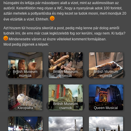
húzogatni és lefújja pár másodperc alatt a vizet, mint az autómosóban az
autóról. Kelenföldön meg olyan a WC, hogy a nyanyának adok 100 forintot,
aztán mehetek a pottyantósba és még kezet se tudok mosni, mert mondjuk 20
éve elzárták a vizet. Ehhheh.
Azt hiszem túl hosszúra sikerült a post, pedig még lenne pár dolog amiről
tudnék írni, de erre már csak legközelebb fog sor kerülni, vagy nem. Ki tudja?
Mindenesetre várom az észre vételeket komment formájában.
Most pedig jöjjenek a képek:
British Museum
British Museum
British Museum
múmiák
múmiák
múmiák
British Museum
Kleopátra
csarnok
Queen Musical