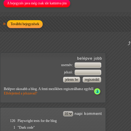
A bejegyzés java még csak ide kattintva jön
További bejegyzések
belépve jobb
usernév:
jelszó:
Belépve okosabb a blog. A fenti mezőkben regisztrálhatsz egyből.
Elfelejtetted a jelszavad?
napi
komment
126
Playwright tests for the blog
1
"Dark code"