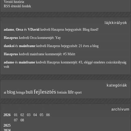
Verzió história
RSS értesítő feedek
lájkkirályok
adamo
,
Orca
és
VDavid
kedveli Haszprus
bejegyzését: Blog fixed!
Haszprus
kedveli Orca
kommentjét: Yay
dankoi
és
mainframe
kedveli Haszprus
bejegyzését: 21 éves a blog
Haszprus
kedveli mainframe
kommentjét: #5 Miért
adamo
és
mainframe
kedveli Haszprus
kommentjét: #3, eléggé emeletes csúcskirályság
volt
kategóriák
fejlesztés
blog
buli
life
ai
bringa
fotózás
sport
archívum
2026
01
02
03
04
05
06
07
08
2025
2024