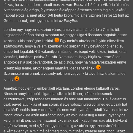
túlzás, ha azt mondom, rohadt messze van. Busszal 1,5 óra a Viktória állomás.
A transzfer elég drága, így mindenféleképpen érdemes neten foglalni, akár 3
nappal előtte is, mert akkor 6-8 fontra kijön, míg a helyszínen fizetve 12 font az
GreenLine-nál, ami ugyanaz, mint az EasyBus.
London egy nagyon sokszínű város, amely mára már elérte a 7 millió főt.
Legszembetűnőbb dolog azonban az, hogy az igazi őshonos angolok lassan
kezdenek kisebbségbe kerülni.
Egy metrós utazásom folytán elkezdtem
számolgatni, hogy a velem szemben ülő sorban hány bevándorló lehet. 10
emberből legalább 4-5 valamilyen más nemzetiségű volt, fekete, indiai, kínai,
vietnámi, turbános pakisztáni, stb. Nem tudom, hogy bírják szerencsétlen
angolok ezt a sok bevándorlót, de az biztos, hogy ha Magyarországon ennyi
kisebbségi lenne, akkor engem marhára idegesítenének.
Szerencsére mi ennek a veszélynek nem vagyunk ki téve, hisz ki akarna ide
jönni?
Amellett, hogy ennyi embert kell eltartani, London eléggé kulturált város.
Nincsen annyi eldobált cigarettacsikk, mint itthon, a falak nincsenek
összefirkálva, szép rendezett minden és rend van mindenhol. Hajléktalant is
csak egyet láttunk az öt nap során, illetve valószínűleg volt még egy, csak hát
az a McDonalds-ban vacsorázott és nem volt olyan áporodott ótvaros, mint az
itthoni csövik, de azért látszódott, hogy az volt. Mellesleg a meki ugyannyiba
kerül, mint itthon, így nem számít luxusnak, sőt inkább ilyen gagyibb helyként
tartják számon, mert 4,5 font egy menü, míg az utcán egy szendvicsért is
elkérnek ennyit. A minimálbér meg több, mint négyszerese mint itthoni, azaz