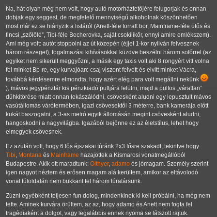
Na, hát olyan még nem volt, hogy autó motorháztetőjére felugorjak és onnan
dobjak egy seggest, de megfelelő mennyiségű alkoholnak köszönhetően
most már ez se hiányzik a listáról (Anett-féle forralt bor, Mainframe-féle ütős és
fincsi
szőlőlé
, Tibi-féle Becherovka, saját csokilikőr, ennyi amire emlékszem).
Ami még volt: autót stoppolni az út közepén (éjjel 1-kor nyilván felvesznek
három részeget), fogalmazási kihívásokkal küzdve beszélni három sofőrrel (az
egyiket nem sikerült meggyőzni, a másik egy taxis volt aki 8 rongyért vitt volna
fel minket Bp-re, egy kurvajóarc csaj viszont felvett és elvitt minket Vácra,
továbbá kérdésemre elmondta, hogy azért elég para volt megállni nekünk
), mávos jegypénztár kis pénzkiadó pultjára felülni, majd a pultos
váratlan
dühkitörése miatt onnan lekászálódni, csövesként aludni egy lepusztult mávos
vasútállomás várótermében, igazi csövesektől 3 méterre, bank kamerája előtt
kukát baszogatni, a 3-as metró egyik állomásán megint csövesként aludni,
hangoskodni a nagyvilágba. Igazából bejönne ez az életstílus, lehet hogy
elmegyek csövesnek.
Ez azután volt, hogy 6 fős éjszakai túránk 2x3 fősre szakadt, tekintve hogy
Tibi
,
Montana
és
Mainframe
hazajöttek a Kismarosi vonatmegállóból
Budapestre. Akik ott maradtunk:
Olthyer
,
adamo
és jómagam. Személy szerint
igen nagyot néztem és erősen magam alá kerültem, amikor az eltávolodó
vonat túloldalán nem bukkant fel három túratársunk.
Zúzni egyébként teljesen fun dolog, mindenkinek ki kell próbálni, ha még nem
tette. Aminek kurvára örültem, az az, hogy adamo és Anett nem fogta fel
tragédiaként a dolgot, vagy legalábbis ennek nyoma se látszott rajtuk.