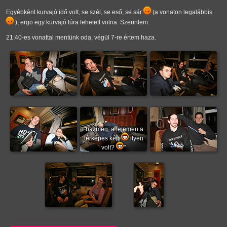
Egyébként kurvajó idő volt, se szél, se eső, se sár
(a vonaton legalábbis
), ergo egy kurvajó túra lehetett volna. Szerintem.
21:40-es vonattal mentünk oda, végül 7-re értem haza.
"bazmeg, a fejemen a
térképes kép
ilyen
volt?
"