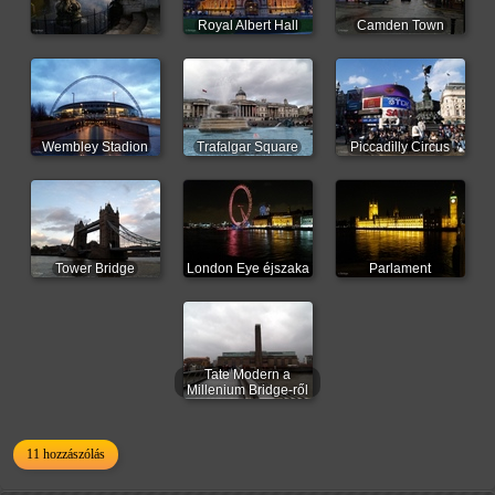
Royal Albert Hall
Camden Town
Wembley Stadion
Trafalgar Square
Piccadilly Circus
Tower Bridge
London Eye éjszaka
Parlament
Tate Modern a
Millenium Bridge-ről
11 hozzászólás