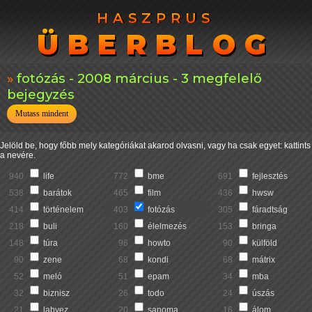
HASZPRUS
HASZPRUS
ÜBERBLOG
ÜBERBLOG
fotózás - 2008 március - 3 megfelelő
bejegyzés
Mutass mindent
Jelöld be, hogy főbb mely kategóriákat akarod olvasni, vagy ha csak egyet: kattints
a nevére.
940
life
772
bme
691
fejlesztés
538
barátok
465
film
436
hwsw
414
történelem
403
fotózás
305
fáradtság
218
buli
160
élelmezés
153
bringa
148
túra
96
howto
90
külföld
90
zene
68
kondi
68
mátrix
52
meló
51
epam
34
mba
32
biznisz
26
todo
24
úszás
21
labvez
20
sanoma
16
álom