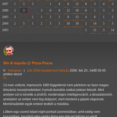
2007
1
3
3
-
1
4
6
12
8
3
4
3
2006
3
3
-
3
6
8
12
18
8
1
3
3
2005
3
-
2
1
2
2
9
13
4
6
1
2
2004
2
5
1
2
3
5
10
18
2
14
5
3
2003
-
-
-
-
-
-
-
-
1
11
3
14
Sör & tequila @ Pizza-Pazza
©
Haszprus
|
12e
350d
barátok
buli
fotózás
2006. feb 20., hétfő 00:45
amikor alszol
21
13-man voltunk, impresszív. Ettől függetlenül nem pártolom az ilyen magas
létszámú összejöveteleket. A privát dumálás sokkal jobban fekszik. Mint
amilyen ezt is követte a jövőről, mesterséges intelligenciáról, a társadalomról,
amelyben az ember nem fog dolgozni, mert mindent a gépek végeznek.
Memóriaátvitel egyik emberi testből a másikba.
Lőttem egy csomó képet night portrait üzemmódban, amit eddig nem
használtam. Igazából elég nehéz téma egy dslr-rel fotózni az adott