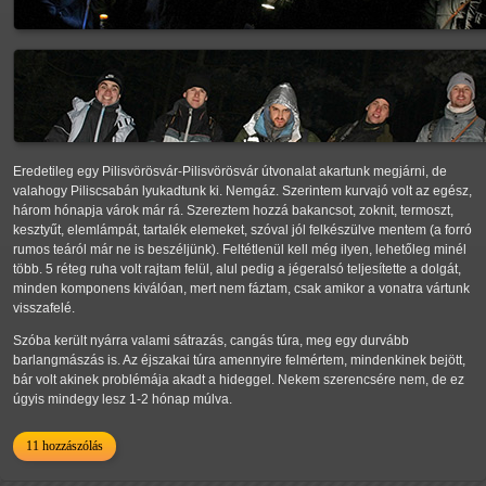
Eredetileg egy Pilisvörösvár-Pilisvörösvár útvonalat akartunk megjárni, de
valahogy Piliscsabán lyukadtunk ki. Nemgáz. Szerintem kurvajó volt az egész,
három hónapja várok már rá. Szereztem hozzá bakancsot, zoknit, termoszt,
kesztyűt, elemlámpát, tartalék elemeket, szóval jól felkészülve mentem (a forró
rumos teáról már ne is beszéljünk). Feltétlenül kell még ilyen, lehetőleg minél
több. 5 réteg ruha volt rajtam felül, alul pedig a jégeralsó teljesítette a dolgát,
minden komponens kiválóan, mert nem fáztam, csak amikor a vonatra vártunk
visszafelé.
Szóba került nyárra valami sátrazás, cangás túra, meg egy durvább
barlangmászás is. Az éjszakai túra amennyire felmértem, mindenkinek bejött,
bár volt akinek problémája akadt a hideggel. Nekem szerencsére nem, de ez
úgyis mindegy lesz 1-2 hónap múlva.
11 hozzászólás