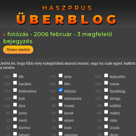
HASZPRUS
HASZPRUS
ÜBERBLOG
ÜBERBLOG
fotózás - 2006 február - 3 megfelelő
bejegyzés
Mutass mindent
Jelöld be, hogy főbb mely kategóriákat akarod olvasni, vagy ha csak egyet: kattints
a nevére.
940
life
772
bme
691
fejlesztés
538
barátok
465
film
436
hwsw
414
történelem
403
fotózás
305
fáradtság
218
buli
160
élelmezés
153
bringa
148
túra
96
howto
90
külföld
90
zene
68
kondi
68
mátrix
52
meló
51
epam
34
mba
32
biznisz
26
todo
24
úszás
21
labvez
20
sanoma
16
álom