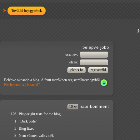
További bejegyzések
belépve jobb
usernév:
jelszó:
Belépve okosabb a blog. A fenti mezőkben regisztrálhatsz egyből.
Elfelejtetted a jelszavad?
napi
komment
126
Playwright tests for the blog
1
"Dark code"
3
Blog fixed!
8
Nem vénnek való vidék