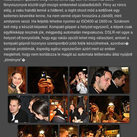
fényviszonyok között izgő-mozgó embereket szabadkézből. Fény az nincs
elég, a vaku halottá tenné a hátteret, a night shoot mód a kettőnek egy
kellemes keveréke lenne, ha nem venné olyan hosszúra a záridőt, mint
amilyenre veszi. Ha feljebb lehetne nyomni az ISO400-at 1600-ra. Szoknom
kell még a készült képeket. Kompakt géppel a helyzet egyszerű, a képek csak
egyféleképp lesznek jók, mégpedig automatán megvakuzva. DSLR-rel ugye a
helyzet ott bonyolódik, hogy egy rakás opciót lehet még választani, amivel a
kompakt gépnél bizonyos szempontból jobb fotók készülhetnek, azonban�
vannak problémák, éspedig egész egyszerűen azért mert az ember
megteheti, hogy nem korlátozza le magát az automata telibevaku által nyújtott
élményre
�