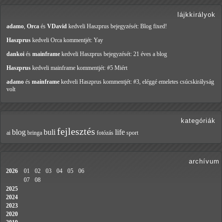
lájkkirályok
adamo
,
Orca
és
VDavid
kedveli Haszprus
bejegyzését: Blog fixed!
Haszprus
kedveli Orca
kommentjét: Yay
dankoi
és
mainframe
kedveli Haszprus
bejegyzését: 21 éves a blog
Haszprus
kedveli mainframe
kommentjét: #5 Miért
adamo
és
mainframe
kedveli Haszprus
kommentjét: #3, eléggé emeletes csúcskirályság
volt
kategóriák
fejlesztés
blog
buli
life
ai
bringa
fotózás
sport
archívum
2026
01
02
03
04
05
06
07
08
2025
2024
2023
2020