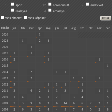
13
sport
12
coreconsult
9
endticket
5
realeyes
4
emarsys
csak címeket
csak képeket
mindet
jan
feb
már
ápr
máj
jún
júl
aug
sze
okt
nov
dec
2026
-
-
-
1
-
-
-
-
2024
-
1
-
2
4
-
-
-
-
-
-
-
2020
-
-
1
-
-
-
-
-
-
-
-
-
2017
1
-
1
-
1
-
-
-
-
-
-
-
2016
2
-
-
-
1
-
-
-
-
-
1
-
2015
-
-
-
-
-
-
-
-
-
-
-
1
2014
1
-
2
-
-
1
1
10
-
-
-
-
2013
2
-
2
-
-
-
-
1
2
-
1
-
2012
3
-
-
-
1
1
1
-
1
-
-
-
2011
2
-
6
2
1
3
3
-
2
-
1
1
2010
1
4
-
4
1
2
-
3
4
-
-
5
2009
7
3
9
8
3
6
14
6
6
2
2
1
2008
2
6
3
2
4
4
5
7
4
5
2
8