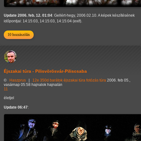
Update 2006. feb. 12. 01:04
: Gellért-hegy, 2006.02.10. A képek készítésének
időpontjai: 14:15:03, 14:15:03, 14:15:04 (exif).
10 hozzászólás
Éjszakai túra - Pilisvörösvár-Piliscsaba
©
Haszprus
|
12e
350d
barátok
éjszakai túra
fotózás
túra
2006. feb 05.,
vasárnap 05:58 hajnalok hajnalán
11
életjel
Update 06:47
: