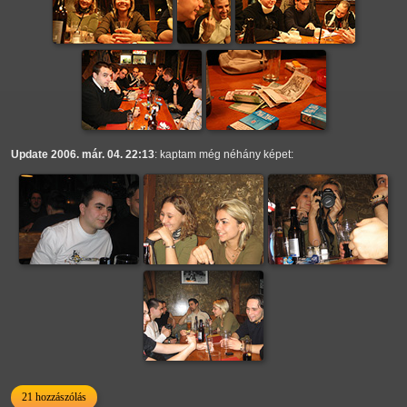
Update 2006. már. 04. 22:13
: kaptam még néhány képet:
21 hozzászólás