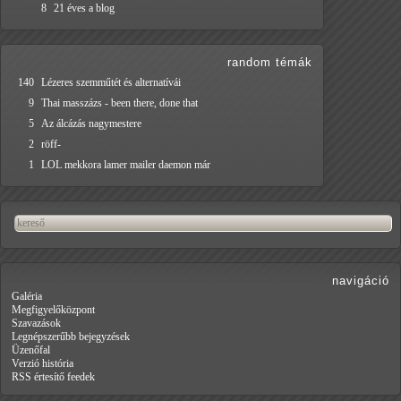
8
21 éves a blog
random témák
140
Lézeres szemműtét és alternatívái
9
Thai masszázs - been there, done that
5
Az álcázás nagymestere
2
röff-
1
LOL mekkora lamer mailer daemon már
navigáció
Galéria
Megfigyelőközpont
Szavazások
Legnépszerűbb bejegyzések
Üzenőfal
Verzió história
RSS értesítő feedek