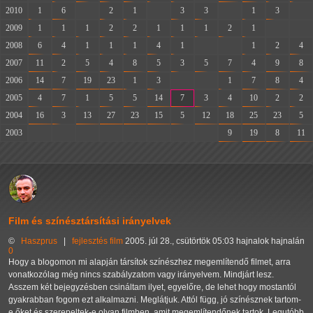
2010
1
6
-
2
1
-
3
3
-
1
3
-
2009
1
1
1
2
2
1
1
1
2
1
-
-
2008
6
4
1
1
1
4
1
-
-
1
2
4
2007
11
2
5
4
8
5
3
5
7
4
9
8
2006
14
7
19
23
1
3
-
-
1
7
8
4
2005
4
7
1
5
5
14
7
3
4
10
2
2
2004
16
3
13
27
23
15
5
12
18
25
23
5
2003
-
-
-
-
-
-
-
-
9
19
8
11
Film és színésztársítási irányelvek
©
Haszprus
|
fejlesztés
film
2005. júl 28., csütörtök 05:03 hajnalok hajnalán
0
Hogy a blogomon mi alapján társítok színészhez megemlítendő filmet, arra
vonatkozólag még nincs szabályzatom vagy irányelvem. Mindjárt lesz.
Asszem két bejegyzésben csináltam ilyet, egyelőre, de lehet hogy mostantól
gyakrabban fogom ezt alkalmazni. Meglátjuk. Attól függ, jó színésznek tartom-
e őket és szerepeltek-e olyan filmben, amit megemlítendőnek tartok. Legutóbb