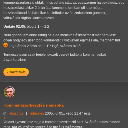
kommentszerkesztő oldal, nincs editing státusz, egyszerűen ha beküldesz egy
hozzászólást, akkor 2 órán át a komment formban ott lesz még a
hozzászólásod és bármikor kattinthatsz az átszerkesztem gombra, a
változások rögtön iktatva lesznek.
Update 02:05
: blog 2.1 -> 2.2
Nem gondoltam ebbe eddig bele de mellékhatásként most már nem lesz
olyan hogy egy user több kommentet ír közvetlen egymás alá, mert nem tud
Legalábbis 2 órán belül. Ez is jó, számos okból.
Természetesen csak bejelentkezett userek tudják a kommentjeiket
átszerkeszteni.
2 hozzászólás
Kommentszerkesztés nemsoká
©
Haszprus
|
fejlesztés
2005. júl 05., kedd 21:47 este
3
Valami ilyesmi lesz majd a kommentszerkesztő stuff. Az ábrán nincs minden
rajta, pár változó stb lekezelése triviális (számomra).