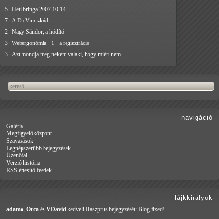
5
Heti bringa 2007.10.14.
7
A Da Vinci-kód
2
Nagy Sándor, a hódító
3
Webergonómia - 1 - a regisztráció
3
Azt mondja meg nekem valaki, hogy miért nem…
navigáció
Galéria
Megfigyelőközpont
Szavazások
Legnépszerűbb bejegyzések
Üzenőfal
Verzió história
RSS értesítő feedek
lájkkirályok
adamo
,
Orca
és
VDavid
kedveli Haszprus
bejegyzését: Blog fixed!