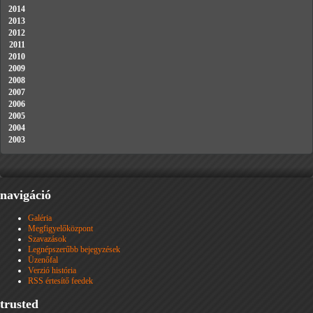
2014
2013
2012
2011
2010
2009
2008
2007
2006
2005
2004
2003
navigáció
Galéria
Megfigyelőközpont
Szavazások
Legnépszerűbb bejegyzések
Üzenőfal
Verzió história
RSS értesítő feedek
trusted