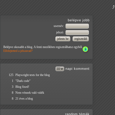
belépve jobb
usernév:
jelszó:
Belépve okosabb a blog. A fenti mezőkben regisztrálhatsz egyből.
Elfelejtetted a jelszavad?
napi
komment
125
Playwright tests for the blog
1
"Dark code"
3
Blog fixed!
8
Nem vénnek való vidék
8
21 éves a blog
random témák