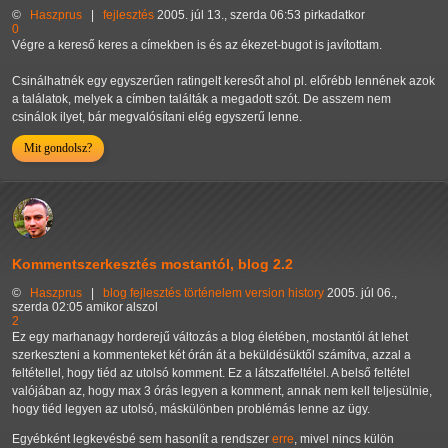
©
Haszprus
|
fejlesztés
2005. júl 13., szerda 06:53 pirkadatkor
0
Végre a kereső keres a címekben is és az ékezet-bugot is javítottam.
Csinálhatnék egy egyszerűen ratingelt keresőt ahol pl. előrébb lennének azok
a találatok, melyek a címben találták a megadott szót. De asszem nem
csinálok ilyet, bár megvalósítani elég egyszerű lenne.
Mit gondolsz?
Kommentszerkesztés mostantól, blog 2.2
©
Haszprus
|
blog
fejlesztés
történelem
version history
2005. júl 06.,
szerda 02:05 amikor alszol
2
Ez egy marhanagy horderejű változás a blog életében, mostantól át lehet
szerkeszteni a kommenteket két órán át a beküldésüktől számítva, azzal a
feltétellel, hogy tiéd az utolsó komment. Ez a látszatfeltétel. A belső feltétel
valójában az, hogy max 3 órás legyen a komment, annak nem kell teljesülnie,
hogy tiéd legyen az utolsó, máskülönben problémás lenne az ügy.
Egyébként legkevésbé sem hasonlít a rendszer
erre
, mivel nincs külön