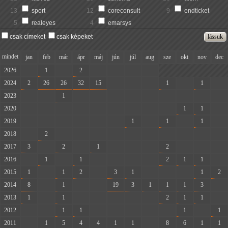
13
sport
12
coreconsult
9
endticket
5
realeyes
4
emarsys
csak címeket
csak képeket
mindet
jan
feb
már
ápr
máj
jún
júl
aug
sze
okt
nov
dec
2026
-
1
-
2
-
-
-
-
2024
2
26
26
32
15
-
-
-
1
-
1
-
2023
-
-
1
-
-
-
-
-
-
-
-
-
2020
-
-
-
-
-
-
-
-
-
1
1
-
2019
-
-
-
-
-
-
1
-
1
-
1
-
2018
-
2
-
-
-
-
-
-
-
-
-
-
2017
3
-
2
-
1
-
-
-
2
-
-
-
2016
-
1
-
1
-
-
-
-
2
1
1
-
2015
1
-
1
2
-
3
1
-
-
-
1
2
2014
8
-
1
-
-
19
3
1
1
1
3
-
2013
1
-
1
-
-
-
-
-
2
1
1
-
2012
-
-
1
1
-
-
-
-
-
1
-
1
2011
-
1
5
4
4
1
1
-
8
6
1
1