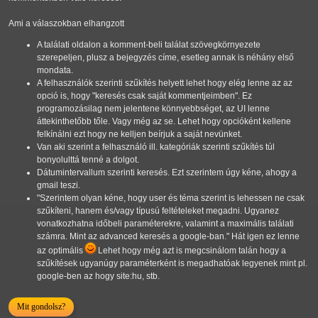
Ami a válaszokban elhangzott
A találati oldalon a komment-beli találat szövegkörnyezete
szerepeljen, plusz a bejegyzés címe, esetleg annak is néhány első
mondata.
A felhasználók szerinti szűkítés helyett lehet hogy elég lenne az az
opció is, hogy "keresés csak saját kommentjeimben". Ez
programozásilag nem jelentene könnyebbséget, az UI lenne
áttekinthetőbb tőle. Vagy még az se. Lehet hogy opcióként kellene
felkínálni ezt hogy ne kelljen beírjuk a saját nevünket.
Van aki szerint a felhasználó ill. kategóriák szerinti szűkítés túl
bonyolulttá tenné a dolgot.
Dátumintervallum szerinti keresés. Ezt szerintem úgy kéne, ahogy a
gmail teszi.
"Szerintem olyan kéne, hogy user és téma szerint is lehessen ne csak
szűkíteni, hanem és/vagy típusú feltételeket megadni. Ugyanez
vonatkozhatna időbeli paraméterekre, valamint a maximális találati
számra. Mint az advanced keresés a google-ban." Hát igen ez lenne
az optimális
Lehet hogy még azt is megcsinálom talán hogy a
szűkítések ugyanúgy paraméterként is megadhatóak legyenek mint pl.
google-ben az hogy site:hu, stb.
Mit gondolsz?