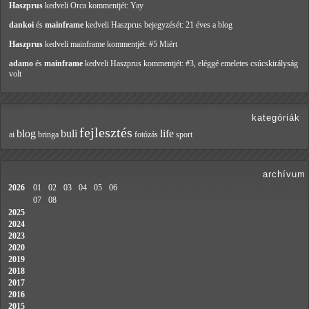
Haszprus
kedveli Orca
kommentjét: Yay
dankoi
és
mainframe
kedveli Haszprus
bejegyzését: 21 éves a blog
Haszprus
kedveli mainframe
kommentjét: #5 Miért
adamo
és
mainframe
kedveli Haszprus
kommentjét: #3, eléggé emeletes csúcskirályság
volt
kategóriák
fejlesztés
blog
buli
life
ai
bringa
fotózás
sport
archívum
2026
01
02
03
04
05
06
07
08
2025
2024
2023
2020
2019
2018
2017
2016
2015