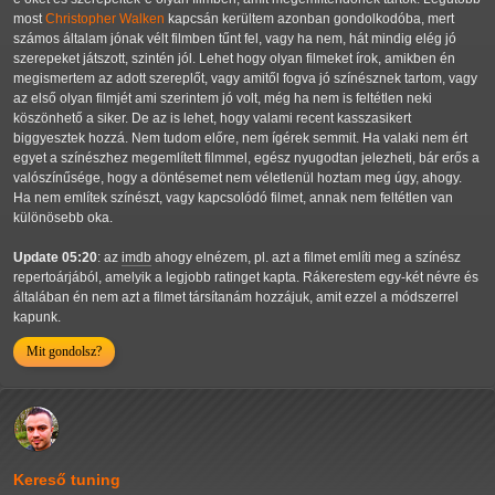
most
Christopher Walken
kapcsán kerültem azonban gondolkodóba, mert
számos általam jónak vélt filmben tűnt fel, vagy ha nem, hát mindig elég jó
szerepeket játszott, szintén jól. Lehet hogy olyan filmeket írok, amikben én
megismertem az adott szereplőt, vagy amitől fogva jó színésznek tartom, vagy
az első olyan filmjét ami szerintem jó volt, még ha nem is feltétlen neki
köszönhető a siker. De az is lehet, hogy valami recent kasszasikert
biggyesztek hozzá. Nem tudom előre, nem ígérek semmit. Ha valaki nem ért
egyet a színészhez megemlített filmmel, egész nyugodtan jelezheti, bár erős a
valószínűsége, hogy a döntésemet nem véletlenül hoztam meg úgy, ahogy.
Ha nem említek színészt, vagy kapcsolódó filmet, annak nem feltétlen van
különösebb oka.
Update 05:20
: az
imdb
ahogy elnézem, pl. azt a filmet említi meg a színész
repertoárjából, amelyik a legjobb ratinget kapta. Rákerestem egy-két névre és
általában én nem azt a filmet társítanám hozzájuk, amit ezzel a módszerrel
kapunk.
Mit gondolsz?
Kereső tuning