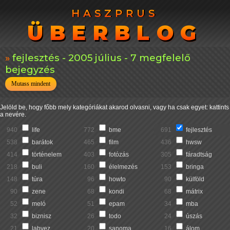
HASZPRUS
HASZPRUS
ÜBERBLOG
ÜBERBLOG
fejlesztés - 2005 július - 7 megfelelő
bejegyzés
Mutass mindent
Jelöld be, hogy főbb mely kategóriákat akarod olvasni, vagy ha csak egyet: kattints
a nevére.
940
life
772
bme
691
fejlesztés
538
barátok
465
film
436
hwsw
414
történelem
403
fotózás
305
fáradtság
218
buli
160
élelmezés
153
bringa
148
túra
96
howto
90
külföld
90
zene
68
kondi
68
mátrix
52
meló
51
epam
34
mba
32
biznisz
26
todo
24
úszás
21
labvez
20
sanoma
16
álom