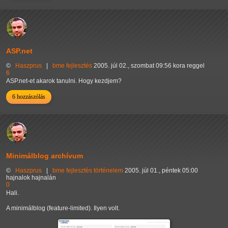
ASP.net
©
Haszprus
|
bme
fejlesztés
2005. júl 02., szombat 09:56 kora reggel
6
ASP.net-et akarok tanulni. Hogy kezdjem?
6 hozzászólás
Minimálblog archívum
©
Haszprus
|
bme
fejlesztés
történelem
2005. júl 01., péntek 05:00
hajnalok hajnalán
0
Hali.
A minimálblog (feature-limited). Ilyen volt.