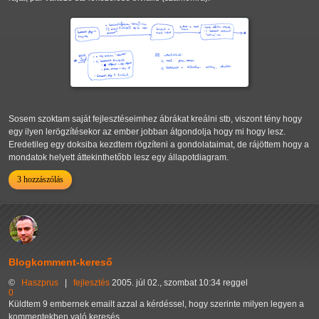
Sosem szoktam saját fejlesztéseimhez ábrákat kreálni stb, viszont tény hogy
egy ilyen lerögzítésekor az ember jobban átgondolja hogy mi hogy lesz.
Eredetileg egy doksiba kezdtem rögzíteni a gondolataimat, de rájöttem hogy a
mondatok helyett áttekinthetőbb lesz egy állapotdiagram.
3 hozzászólás
Blogkomment-kereső
©
Haszprus
|
fejlesztés
2005. júl 02., szombat 10:34 reggel
0
Küldtem 9 embernek emailt azzal a kérdéssel, hogy szerinte milyen legyen a
kommentekben való keresés.