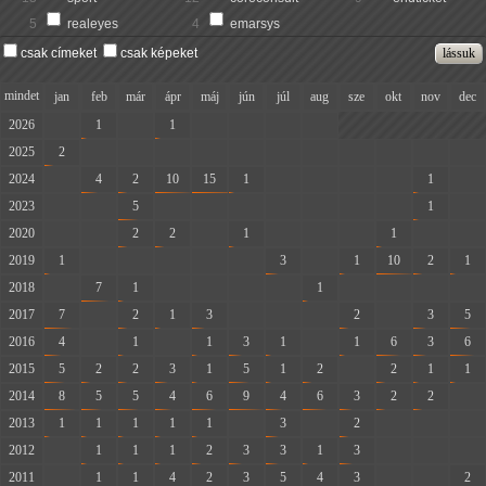
5
realeyes
4
emarsys
csak címeket
csak képeket
mindet
jan
feb
már
ápr
máj
jún
júl
aug
sze
okt
nov
dec
2026
-
1
-
1
-
-
-
-
2025
2
-
-
-
-
-
-
-
-
-
-
-
2024
-
4
2
10
15
1
-
-
-
-
1
-
2023
-
-
5
-
-
-
-
-
-
-
1
-
2020
-
-
2
2
-
1
-
-
-
1
-
-
2019
1
-
-
-
-
-
3
-
1
10
2
1
2018
-
7
1
-
-
-
-
1
-
-
-
-
2017
7
-
2
1
3
-
-
-
2
-
3
5
2016
4
-
1
-
1
3
1
-
1
6
3
6
2015
5
2
2
3
1
5
1
2
-
2
1
1
2014
8
5
5
4
6
9
4
6
3
2
2
-
2013
1
1
1
1
1
-
3
-
2
-
-
-
2012
-
1
1
1
2
3
3
1
3
-
-
-
2011
-
1
1
4
2
3
5
4
3
-
-
2