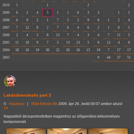
2010
1
-
-
1
-
-
-
2
-
-
-
2
2009
6
2
4
5
1
1
6
3
3
-
1
1
2008
6
9
2
1
7
5
5
9
8
1
2
4
2007
7
12
8
2
7
6
4
6
2
1
6
5
2006
2
4
5
8
13
7
4
3
4
7
11
5
2005
11
10
9
7
5
13
23
5
9
12
4
6
2004
18
16
19
30
22
26
16
15
10
7
17
17
2003
-
-
-
-
-
-
-
-
9
44
37
51
Lakásátrendezés part 2
©
Haszprus
|
350d
fotózás
life
2009. ápr 28., kedd 00:07 amikor alszol
14
Nappaliból átcsoportosítottam magamhoz az ülőgarnitúra kétszemélyes
komponensét.