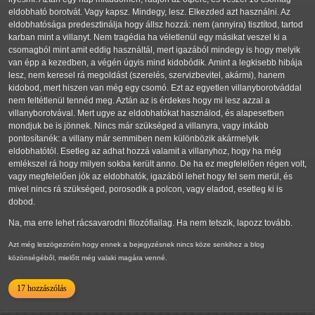
eldobható borotvát. Vagy kapsz. Mindegy, lesz. Elkezded azt használni. Az
eldobhatósága predesztinálja hogy állsz hozzá: nem (annyira) tisztítod, tartod
karban mint a villanyt. Nem tragédia ha véletlenül egy másikat veszel ki a
csomagból mint amit eddig használtál, mert igazából mindegy is hogy melyik
van épp a kezedben, a végén úgyis mind kidobódik. Amint a legkisebb hibája
lesz, nem keresel rá megoldást (szerelés, szervizbevitel, akármi), hanem
kidobod, mert hiszen van még egy csomó. Ezt az egyetlen villanyborotváddal
nem feltétlenül tennéd meg. Aztán az is érdekes hogy mi lesz azzal a
villanyborotvával. Mert ugye az eldobhatókat használod, és alapesetben
mondjuk be is jönnek. Nincs már szükséged a villanyra, vagy inkább
pontosítanék: a villany már semmiben nem különbözik akármelyik
eldobhatótól. Esetleg az adhat hozzá valamit a villanyhoz, hogy ha még
emlékszel rá hogy milyen sokba került anno. De ha ez megfelelően régen volt,
vagy megfelelően jók az eldobhatók, igazából lehet hogy fel sem merül, és
mivel nincs rá szükséged, porosodik a polcon, vagy eladod, esetleg ki is
dobod.
Na, ma erre lehet rácsavarodni filozófiailag. Ha nem tetszik, lapozz tovább.
Azt még leszögezném hogy ennek a bejegyzésnek nincs köze senkihez a blog
közönségéből, mielőtt még valaki magára venné.
17 hozzászólás