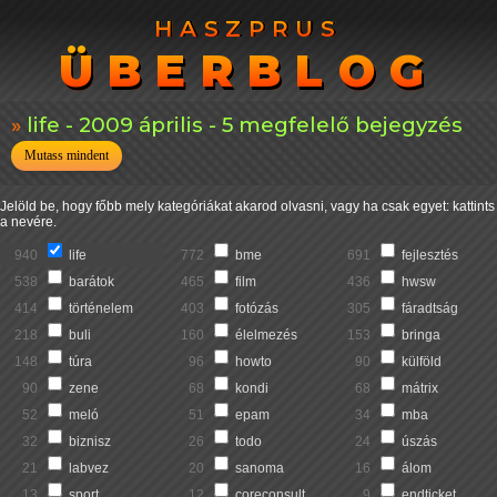
HASZPRUS
HASZPRUS
ÜBERBLOG
ÜBERBLOG
life - 2009 április - 5 megfelelő bejegyzés
Mutass mindent
Jelöld be, hogy főbb mely kategóriákat akarod olvasni, vagy ha csak egyet: kattints
a nevére.
940
life
772
bme
691
fejlesztés
538
barátok
465
film
436
hwsw
414
történelem
403
fotózás
305
fáradtság
218
buli
160
élelmezés
153
bringa
148
túra
96
howto
90
külföld
90
zene
68
kondi
68
mátrix
52
meló
51
epam
34
mba
32
biznisz
26
todo
24
úszás
21
labvez
20
sanoma
16
álom
13
sport
12
coreconsult
9
endticket