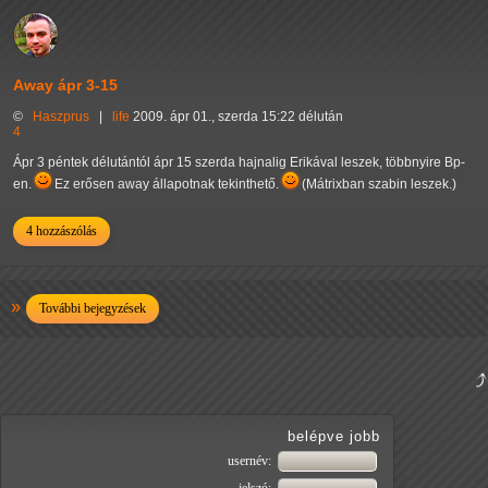
Away ápr 3-15
©
Haszprus
|
life
2009. ápr 01., szerda 15:22 délután
4
Ápr 3 péntek délutántól ápr 15 szerda hajnalig Erikával leszek, többnyire Bp-
en.
Ez erősen away állapotnak tekinthető.
(Mátrixban szabin leszek.)
4 hozzászólás
További bejegyzések
belépve jobb
usernév: