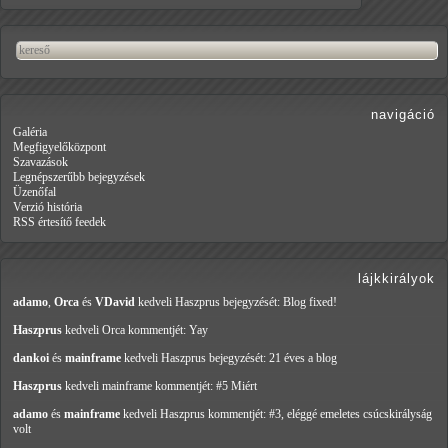
navigáció
Galéria
Megfigyelőközpont
Szavazások
Legnépszerűbb bejegyzések
Üzenőfal
Verzió história
RSS értesítő feedek
lájkkirályok
adamo
,
Orca
és
VDavid
kedveli Haszprus
bejegyzését: Blog fixed!
Haszprus
kedveli Orca
kommentjét: Yay
dankoi
és
mainframe
kedveli Haszprus
bejegyzését: 21 éves a blog
Haszprus
kedveli mainframe
kommentjét: #5 Miért
adamo
és
mainframe
kedveli Haszprus
kommentjét: #3, eléggé emeletes csúcskirályság
volt