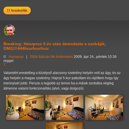
11 hozzászólás
Breaking: Haszprus 5 év után átrendezte a szobáját,
OMG!!!444fourfourfour
©
Haszprus
|
350d
fotózás
life
történelem
2009. ápr 24., péntek 10:36
reggel
7
Valamiért eredetileg a középső alacsony szekrény helyén volt az ágy, és az
ágy helyén a magas szekrény. Hajnal 5-kor pakoltam és rájöttem hogy így
mennyivel jobb. Persze a legjobb az lenne ha a másik szobába végleg
átmenne valami funkcionalitás (alvó, vagy dolgozó).