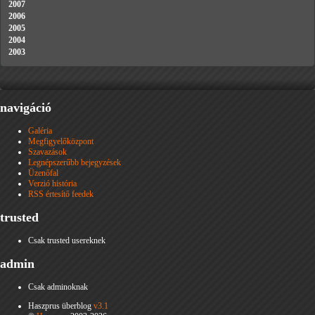
2007
2006
2005
2004
2003
navigáció
Galéria
Megfigyelőközpont
Szavazások
Legnépszerűbb bejegyzések
Üzenőfal
Verzió história
RSS értesítő feedek
trusted
Csak trusted usereknek
admin
Csak adminoknak
Haszprus überblog
v3.1