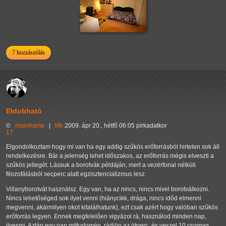
7 hozzászólás
Eldobható
©
mainframe
|
life
2009. ápr 20., hétfő 06:05 pirkadatkor
17
Elgondolkoztam hogy mi van ha egy addig szűkös erőforrásból hirtelen sok áll
rendelkezésre. Bár a jelenség lehet időszakos, az erőforrás mégis elveszti a
szűkös jellegét. Lássuk a borotvák példáján, mert a vezérfonal nélküli
filozofálásból secperc alatt egzisztencializmus lesz.
Villanyborotvát használsz. Egy van, ha az nincs, nincs mivel borotválkozni.
Nincs lehetőséged sok ilyet venni (hiánycikk, drága, nincs időd elmenni
megvenni, akármilyen okot kitalálhatunk), ezt csak azért hogy valóban szűkös
erőforrás legyen. Ennek megfelelően vigyázol rá, használod minden nap,
ilyesmi. Aztán egy nap mittudomén, rádjön az ötperc, és veszel 10 csomag