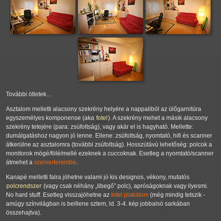
További ötletek…
Asztalom melletti alacsony szekrény helyére a nappaliból az ülőgarnitúra
egyszemélyes komponense (aka
fotel
). A szekrény mehet a másik alacsony
szekrény tetejére (para: zsúfoltság), vagy akár el is hagyható. Mellette:
dumálgatáshoz nagyon jó lenne. Ellene: zsúfoltság, nyomtató, hifi és scanner
átkerülne az asztalomra (további zsúfoltság). Hosszútávú lehetőség: polcok a
monitorok mögé/fölé/mellé ezeknek a cuccoknak. Esetleg a nyomtató/scanner
átmehet a
szerverterembe
.
Kanapé melletti falra jöhetne valami jó kis designos, vékony, mutatós
polcrendszer
(vagy csak néhány
libegő
polc), apróságoknak vagy ilyesmi.
No hard stuff. Esetleg visszajöhetne az
Intel plakátom
(még mindig tetszik -
amúgy színvilágban is beillene sztem, ld. 3-4. kép jobbalsó sarkában
összehajtva).