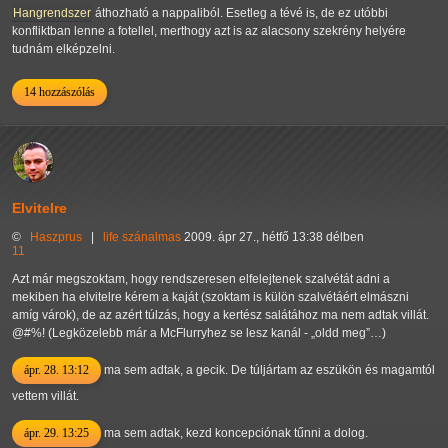
Hangrendszer
áthozható a nappaliból. Esetleg a tévé is, de ez utóbbi
konfliktban lenne a fotellel, merthogy azt is az alacsony szekrény helyére
tudnám elképzelni.
14 hozzászólás
Elvitelre
©
Haszprus
|
life
szánalmas
2009. ápr 27., hétfő 13:38 délben
11
Azt már megszoktam, hogy rendszeresen elfelejtenek szalvétát adni a
mekiben ha elvitelre kérem a kaját (szoktam is külön szalvétáért elmászni
amíg várok), de az azért túlzás, hogy a kertész salátához ma nem adtak villát.
@#%! (Legközelebb már a McFlurryhez se lesz kanál -
oldd meg
…)
ápr. 28. 13:12
ma sem adtak, a gecik. De túljártam az eszükön és magamtól
vettem villát.
ápr. 29. 13:25
ma sem adtak, kezd koncepciónak tűnni a dolog.