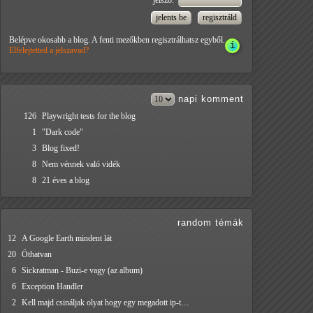
jelszó:
Belépve okosabb a blog. A fenti mezőkben regisztrálhatsz egyből.
Elfelejtetted a jelszavad?
napi
komment
126
Playwright tests for the blog
1
"Dark code"
3
Blog fixed!
8
Nem vénnek való vidék
8
21 éves a blog
random témák
12
A Google Earth mindent lát
20
Öthatvan
6
Sickratman - Buzi-e vagy (az album)
6
Exception Handler
2
Kell majd csináljak olyat hogy egy megadott ip-t…