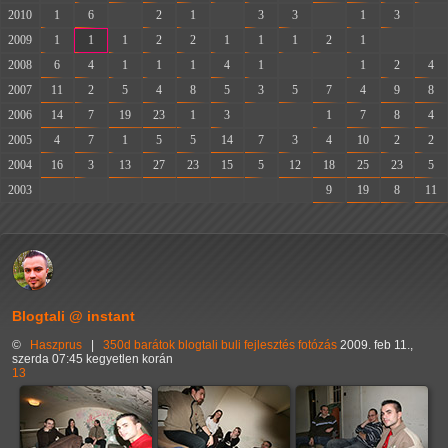
2010
1
6
-
2
1
-
3
3
-
1
3
-
2009
1
1
1
2
2
1
1
1
2
1
-
-
2008
6
4
1
1
1
4
1
-
-
1
2
4
2007
11
2
5
4
8
5
3
5
7
4
9
8
2006
14
7
19
23
1
3
-
-
1
7
8
4
2005
4
7
1
5
5
14
7
3
4
10
2
2
2004
16
3
13
27
23
15
5
12
18
25
23
5
2003
-
-
-
-
-
-
-
-
9
19
8
11
Blogtali @ instant
©
Haszprus
|
350d
barátok
blogtali
buli
fejlesztés
fotózás
2009. feb 11.,
szerda 07:45 kegyetlen korán
13