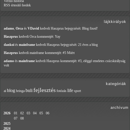
Verzió história
RSS értesítő feedek
lájkkirályok
adamo
,
Orca
és
VDavid
kedveli Haszprus
bejegyzését: Blog fixed!
Haszprus
kedveli Orca
kommentjét: Yay
dankoi
és
mainframe
kedveli Haszprus
bejegyzését: 21 éves a blog
Haszprus
kedveli mainframe
kommentjét: #5 Miért
adamo
és
mainframe
kedveli Haszprus
kommentjét: #3, eléggé emeletes csúcskirályság
volt
kategóriák
fejlesztés
blog
buli
life
ai
bringa
fotózás
sport
archívum
2026
01
02
03
04
05
06
07
08
2025
2024