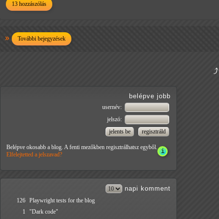
13 hozzászólás
További bejegyzések
belépve jobb
usernév:
jelszó:
Belépve okosabb a blog. A fenti mezőkben regisztrálhatsz egyből.
Elfelejtetted a jelszavad?
napi
komment
126
Playwright tests for the blog
1
"Dark code"