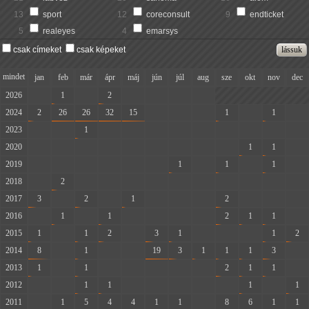
13
sport
12
coreconsult
9
endticket
5
realeyes
4
emarsys
csak címeket
csak képeket
mindet
jan
feb
már
ápr
máj
jún
júl
aug
sze
okt
nov
dec
2026
-
1
-
2
-
-
-
-
2024
2
26
26
32
15
-
-
-
1
-
1
-
2023
-
-
1
-
-
-
-
-
-
-
-
-
2020
-
-
-
-
-
-
-
-
-
1
1
-
2019
-
-
-
-
-
-
1
-
1
-
1
-
2018
-
2
-
-
-
-
-
-
-
-
-
-
2017
3
-
2
-
1
-
-
-
2
-
-
-
2016
-
1
-
1
-
-
-
-
2
1
1
-
2015
1
-
1
2
-
3
1
-
-
-
1
2
2014
8
-
1
-
-
19
3
1
1
1
3
-
2013
1
-
1
-
-
-
-
-
2
1
1
-
2012
-
-
1
1
-
-
-
-
-
1
-
1
2011
-
1
5
4
4
1
1
-
8
6
1
1