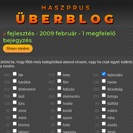
HASZPRUS
HASZPRUS
ÜBERBLOG
ÜBERBLOG
fejlesztés - 2009 február - 1 megfelelő
bejegyzés
Mutass mindent
Jelöld be, hogy főbb mely kategóriákat akarod olvasni, vagy ha csak egyet: kattints
a nevére.
940
life
772
bme
691
fejlesztés
538
barátok
465
film
436
hwsw
414
történelem
403
fotózás
305
fáradtság
218
buli
160
élelmezés
153
bringa
148
túra
96
howto
90
külföld
90
zene
68
kondi
68
mátrix
52
meló
51
epam
34
mba
32
biznisz
26
todo
24
úszás
21
labvez
20
sanoma
16
álom