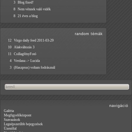
3
Blog fixed!
8
Nem vénnek való vidék
8
21 éves a blog
random témák
12
Virgo daily feed 2011-03-29
10
Alakváltozás 3
11
CsillagfényFotó
4
Verdana -> Lucida
3
(Haszprus) voltam fodrásznál
navigáció
Galéria
Megfigyelőközpont
Szavazások
Legnépszerűbb bejegyzések
Üzenőfal