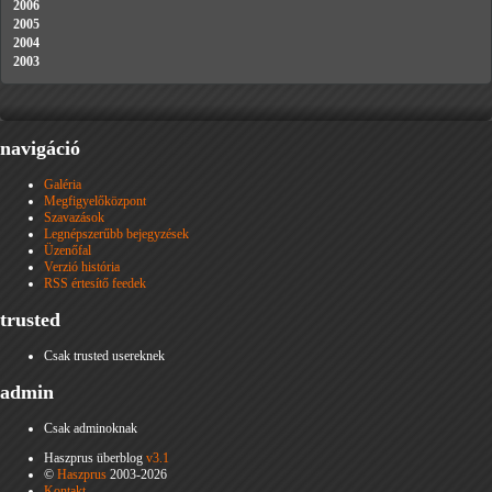
2006
2005
2004
2003
navigáció
Galéria
Megfigyelőközpont
Szavazások
Legnépszerűbb bejegyzések
Üzenőfal
Verzió história
RSS értesítő feedek
trusted
Csak trusted usereknek
admin
Csak adminoknak
Haszprus überblog
v3.1
©
Haszprus
2003-2026
Kontakt