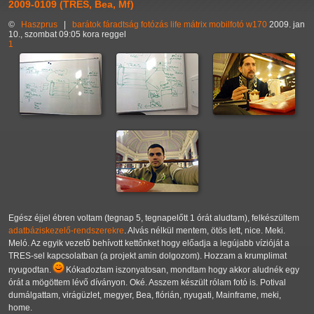
2009-0109 (TRES, Bea, Mf)
©
Haszprus
|
barátok
fáradtság
fotózás
life
mátrix
mobilfotó
w170
2009. jan
10., szombat 09:05 kora reggel
1
Egész éjjel ébren voltam (tegnap 5, tegnapelőtt 1 órát aludtam), felkészültem
adatbáziskezelő-rendszerekre
. Alvás nélkül mentem, ötös lett, nice. Meki.
Meló. Az egyik vezető behívott kettőnket hogy előadja a legújabb vízióját a
TRES-sel kapcsolatban (a projekt amin dolgozom). Hozzam a krumplimat
nyugodtan.
Kókadoztam iszonyatosan, mondtam hogy akkor aludnék egy
órát a mögöttem lévő díványon. Oké. Asszem készült rólam fotó is. Potival
dumálgattam, virágüzlet, megyer, Bea, flórián, nyugati, Mainframe, meki,
home.