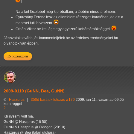
)
Na a két főcelebet még kipróbáltam, a többire nincs türelmem:
Gyurcsány Ferenc lesz az ellenfelem részeges karatéban, de ezt a
meccset tuti felveszem.
Orbán Viktor be kell érje egy egyszerű kohómérnökséggel.
Játsszatok tovább, és kommenteljétek be az érdekes eredményeket ha
olyanotok van éppen.
15 hozzászólás
2009-0110 (GuNN, Bea, GuNN)
©
Haszprus
|
350d
barátok
fotózás
w170
2009. jan 11., vasárnap 09:05
kora reggel
2
Kb ilyesmi volt ma.
GuNN @ Haszprus (16:50)
GuNN & Haszprus @ Oktogon (20:10)
Haszprus @ Bea (talán utoljára)