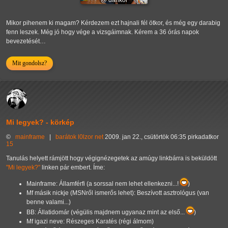
@ dankoi
Mikor pihenem ki magam? Kérdezem ezt hajnali fél ötkor, és még egy darabig
fenn leszek. Még jó hogy vége a vizsgáimnak. Kérem a 36 órás napok
bevezetését…
Mit gondolsz?
Mi legyek? - körkép
©
mainframe
|
barátok
l0lzor
net
2009. jan 22., csütörtök 06:35 pirkadatkor
15
Tanulás helyett rámjött hogy végignézegetek az amúgy linkbárra is beküldött
"Mi legyek?"
linken pár embert. Íme:
Mainframe: Államférfi (a sorssal nem lehet ellenkezni...!
)
Mf másik nickje (MSNről ismerős lehet): Beszívott asztrológus (van
benne valami...)
BB: Állatidomár (végülis majdnem ugyanaz mint az első...
)
Mf igazi neve: Részeges Karatés (régi álmom)