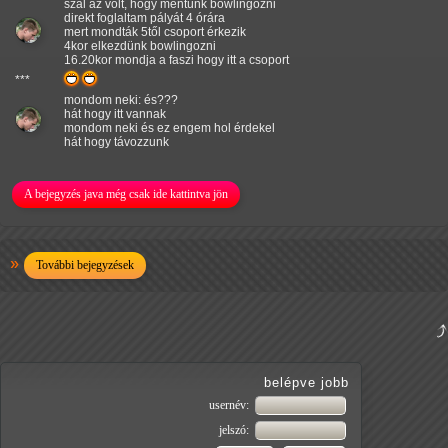
szal az volt, hogy mentünk bowlingozni
direkt foglaltam pályát 4 órára
mert mondták 5től csoport érkezik
4kor elkezdünk bowlingozni
16.20kor mondja a faszi hogy itt a csoport
***
mondom neki: és???
hát hogy itt vannak
mondom neki és ez engem hol érdekel
hát hogy távozzunk
A bejegyzés java még csak ide kattintva jön
További bejegyzések
belépve jobb
usernév:
jelszó: