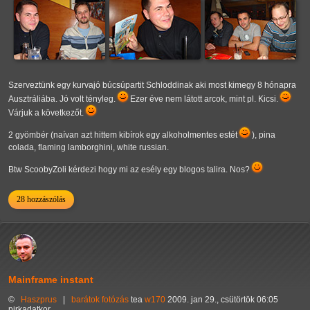
Szerveztünk egy kurvajó búcsúpartit Schloddinak aki most kimegy 8 hónapra
Ausztráliába. Jó volt tényleg.
Ezer éve nem látott arcok, mint pl. Kicsi.
Várjuk a következőt.
2 gyömbér (naívan azt hittem kibírok egy alkoholmentes estét
), pina
colada, flaming lamborghini, white russian.
Btw ScoobyZoli kérdezi hogy mi az esély egy blogos talira. Nos?
28 hozzászólás
Mainframe instant
©
Haszprus
|
barátok
fotózás
tea
w170
2009. jan 29., csütörtök 06:05
pirkadatkor