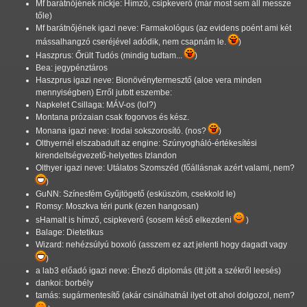
Mf barátnőjének nickje: Hímző, csipkeverő (már most sem áll messze
tőle)
Mf barátnőjének igazi neve: Farmakológus (az evidens poént ami két
mássalhangzó cseréjével adódik, nem csapnám le.
)
Haszprus: Őrült Tudós (mindig tudtam...
)
Bea: jegypénztáros
Haszprus igazi neve: Bionövénytermesztő (aloe vera minden
mennyiségben) Erről jutott eszembe:
Napkelet Csillaga: MÁV-os (lol?)
Montana prózaian csak fogorvos és kész.
Monana igazi neve: Irodai sokszorosító. (nos?
)
Olthyernél elszabadult az engine: Szúnyogháló-értékesítési
kirendeltségvezető-helyettes Izlandon
Olthyer igazi neve: Utálatos Szomszéd (főállásnak azért valami, nem?
)
GuNN: Színesfém Gyűjtögető (esküszöm, csekkold le)
Romsy: Moszkva téri punk (ezen hangosan)
sHamalt is hímző, csipkeverő (sosem késő elkezdeni
)
Balage: Dietetikus
Wizard: nehézsúlyú boxoló (asszem ez azt jelenti hogy dagadt vagy
)
a lab3 előadó igazi neve: Éhező diplomás (itt jött a székről leesés)
dankoi: borbély
tamás: sugármentesítő (akár csinálhatnál ilyet ott ahol dolgozol, nem?