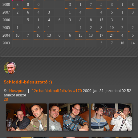
2008
3
8
6
-
-
3
1
7
5
3
1
8
2007
2
6
4
3
-
1
4
-
4
5
1
3
2006
-
5
1
4
6
3
8
8
15
3
5
-
2005
1
-
3
1
-
-
4
2
3
10
2
2
2004
10
7
10
13
6
6
15
13
17
24
4
5
2003
-
-
-
-
-
-
-
-
5
7
16
14
Schloddi-búcsúztató :)
©
Haszprus
|
12e
barátok
buli
fotózás
w170
2009. jan 31., szombat 02:52
amikor alszol
28