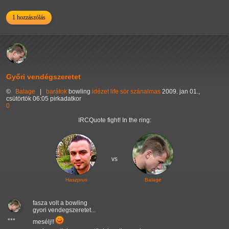
1 hozzászólás
Győri vendégszeretet
©
Balage
|
barátok
bowling
idézet
life
sör
szánalmas
2009. jan 01.,
csütörtök 06:05 pirkadatkor
0
IRCQuote fight! In the ring:
vs
Haszprus
Balage
fasza volt a bowling
gyori vendegszeretet...
***
mesélj!!