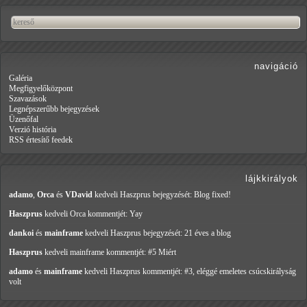
navigáció
Galéria
Megfigyelőközpont
Szavazások
Legnépszerűbb bejegyzések
Üzenőfal
Verzió história
RSS értesítő feedek
lájkkirályok
adamo
,
Orca
és
VDavid
kedveli Haszprus
bejegyzését: Blog fixed!
Haszprus
kedveli Orca
kommentjét: Yay
dankoi
és
mainframe
kedveli Haszprus
bejegyzését: 21 éves a blog
Haszprus
kedveli mainframe
kommentjét: #5 Miért
adamo
és
mainframe
kedveli Haszprus
kommentjét: #3, eléggé emeletes csúcskirályság
volt