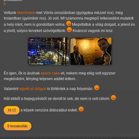
6
Voltunk
Mainframe
-mel Vörös oroszlánban (gyógytea mézzel rox), meg
Instantban (gyömbér rox). Jó volt. Mf számomra meglepő lelkesedést mutatott
a hely iránt, nem is gondoltam volna.
Megvitattuk a világ dolgait, a jelent és
a jövőt, súlyos terveket szövögettünk.
Kiváncsi vagyok mi lesz.
És igen, ők is árulnak
space cake
-et, nekem meg elég volt egyszer
megkóstolni, tényleg teljesen addikt lettem…
Valamint
egyéb jó dolgok
is történtek a nap folyamán.
Hát ebből a bejegyzésből se derült ki sok, de nem is volt célom.
16:15
a képek cenzúra áldozatául estek.
6 hozzászólás