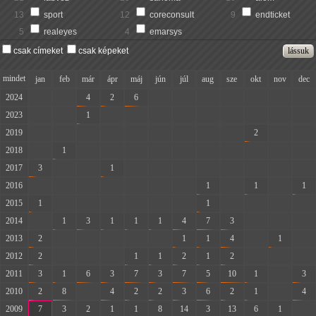
13
sport
12
coreconsult
9
endticket
5
realeyes
4
emarsys
csak címeket
csak képeket
mindet
jan
feb
már
ápr
máj
jún
júl
aug
sze
okt
nov
dec
2024
-
-
4
2
6
-
-
-
-
-
-
-
2023
-
-
1
-
-
-
-
-
-
-
-
-
2019
-
-
-
-
-
-
-
-
-
2
-
-
2018
-
1
-
-
-
-
-
-
-
-
-
-
2017
3
-
-
1
-
-
-
-
-
-
-
-
2016
-
-
-
-
-
-
-
1
-
1
-
1
2015
1
-
-
-
-
-
-
1
-
-
-
-
2014
-
1
3
1
1
1
4
7
3
-
-
-
2013
2
-
-
-
-
-
1
1
4
-
1
-
2012
2
-
-
-
1
1
2
1
2
-
-
-
2011
3
1
6
3
7
3
7
5
10
1
-
3
2010
2
8
-
4
2
2
3
6
2
1
-
4
2009
7
3
2
1
1
8
14
3
13
6
1
-