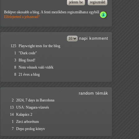
Belépve okosabb a blog. A fenti mezőkben regisztrálhatsz egyből.
Elfelejtetted a jelszavad?
napi
komment
125
Playwright tests for the blog
1
"Dark code"
3
Blog fixed!
8
Nem vénnek való vidék
8
21 éves a blog
random témák
2
2024, 7 days in Barcelona
13
USA: Niagara-vízesés
14
Kalapács 2
1
Zirci arborétum
7
Depo prolog könyv