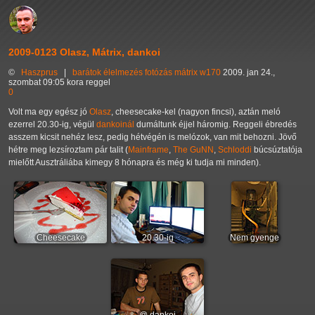
2009-0123 Olasz, Mátrix, dankoi
©
Haszprus
|
barátok
élelmezés
fotózás
mátrix
w170
2009. jan 24.,
szombat 09:05 kora reggel
0
Volt ma egy egész jó
Olasz
, cheesecake-kel (nagyon fincsi), aztán meló
ezerrel 20.30-ig, végül
dankoinál
dumáltunk éjjel háromig. Reggeli ébredés
asszem kicsit nehéz lesz, pedig hétvégén is melózok, van mit behozni. Jövő
hétre meg lezsíroztam pár talit (
Mainframe
,
The GuNN
,
Schloddi
búcsúztatója
mielőtt Ausztráliába kimegy 8 hónapra és még ki tudja mi minden).
Cheesecake
20.30-ig
Nem gyenge