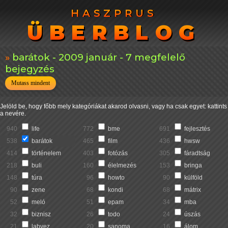
HASZPRUS
HASZPRUS
ÜBERBLOG
ÜBERBLOG
barátok - 2009 január - 7 megfelelő
bejegyzés
Mutass mindent
Jelöld be, hogy főbb mely kategóriákat akarod olvasni, vagy ha csak egyet: kattints
a nevére.
940
life
772
bme
691
fejlesztés
538
barátok
465
film
436
hwsw
414
történelem
403
fotózás
305
fáradtság
218
buli
160
élelmezés
153
bringa
148
túra
96
howto
90
külföld
90
zene
68
kondi
68
mátrix
52
meló
51
epam
34
mba
32
biznisz
26
todo
24
úszás
21
labvez
20
sanoma
16
álom