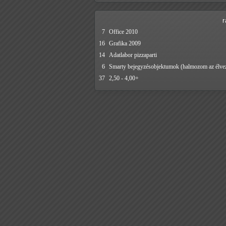
7
Office 2010
16
Grafika 2009
14
Adatlabor pizzaparti
6
Smarty bejegyzésobjektumok (halmozom az élvez
37
2,50 - 4,00+