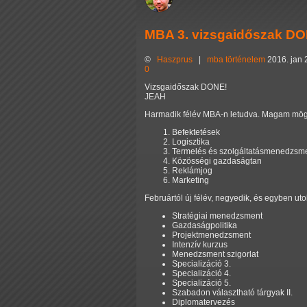
MBA 3. vizsgaidőszak D
©
Haszprus
|
mba
történelem
2016. jan 
0
Vizsgaidőszak DONE!
JEAH
Harmadik félév MBA-n letudva. Magam mögöt
Befektetések
Logisztika
Termelés és szolgáltatásmenedzsm
Közösségi gazdaságtan
Reklámjog
Marketing
Februártól új félév, negyedik, és egyben ut
Stratégiai menedzsment
Gazdaságpolitika
Projektmenedzsment
Intenzív kurzus
Menedzsment szigorlat
Specializáció 3.
Specializáció 4.
Specializáció 5.
Szabadon választható tárgyak II.
Diplomatervezés