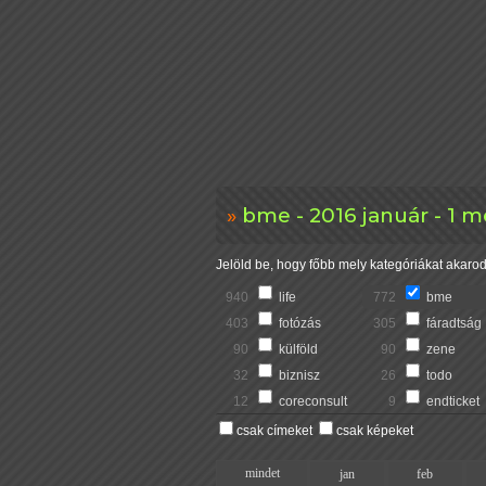
bme - 2016 január - 1 
Jelöld be, hogy főbb mely kategóriákat akarod 
940
life
772
bme
403
fotózás
305
fáradtság
90
külföld
90
zene
32
biznisz
26
todo
12
coreconsult
9
endticket
csak címeket
csak képeket
mindet
jan
feb