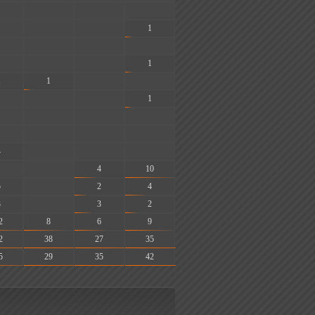
-
-
-
-
-
1
-
-
-
-
-
1
1
1
-
-
-
-
1
-
-
-
-
-
-
4
-
-
-
-
4
10
5
-
2
4
3
-
3
2
2
8
6
9
2
38
27
35
5
29
35
42