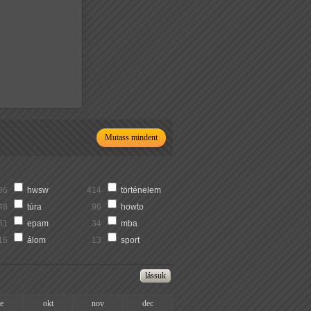
Mutass mindent
36
hwsw
414
történelem
48
túra
96
howto
51
epam
34
mba
16
álom
13
sport
ze
okt
nov
dec