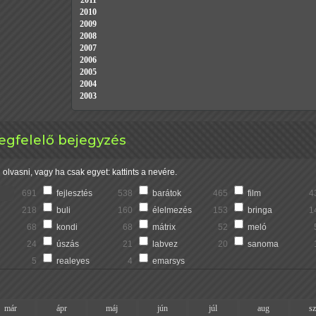
2011
2010
2009
2008
2007
2006
2005
2004
2003
megfelelő bejegyzés
olvasni, vagy ha csak egyet: kattints a nevére.
691
fejlesztés
538
barátok
465
film
4
218
buli
160
élelmezés
153
bringa
1
68
kondi
68
mátrix
52
meló
24
úszás
21
labvez
20
sanoma
5
realeyes
4
emarsys
már
ápr
máj
jún
júl
aug
s