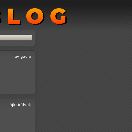
BLOG
BLOG
navigáció
lájkkirályok