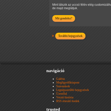
Mint látszik az uccsó félév elég customizál
de majd meglátjuk.
Mit gondolsz?
További bejegyzések
navigáció
Galéria
Megfigyelőközpont
Szavazások
Legnépszerűbb bejegyzések
Üzenőfal
Verzió história
RSS értesítő feedek
trusted