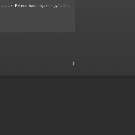
alatt azt. Ezt nem tudom igaz-e egyáltalán,