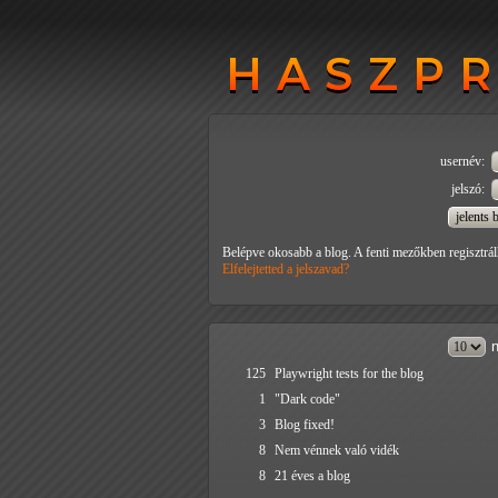
HASZP
HASZP
usernév:
jelszó:
Belépve okosabb a blog. A fenti mezőkben regisztrál
Elfelejtetted a jelszavad?
n
125
Playwright tests for the blog
1
"Dark code"
3
Blog fixed!
8
Nem vénnek való vidék
8
21 éves a blog