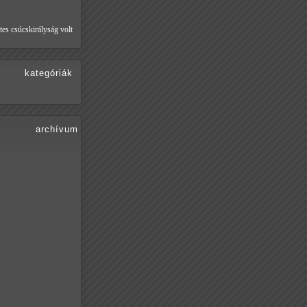
tes csúcskirályság volt
kategóriák
archívum