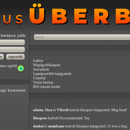
ÜBER
ÜBER
RUS
RUS
belépve jobb
Galéria
Megfigyelőközpont
hatsz egyből.
Szavazások
Legnépszerűbb bejegyzések
Üzenőfal
Verzió história
RSS értesítő feedek
api
komment
adamo
,
Orca
és
VDavid
kedveli Haszprus
bejegyzését: Blog fixed!
Haszprus
kedveli Orca
kommentjét: Yay
dankoi
és
mainframe
kedveli Haszprus
bejegyzését: 21 éves a blog