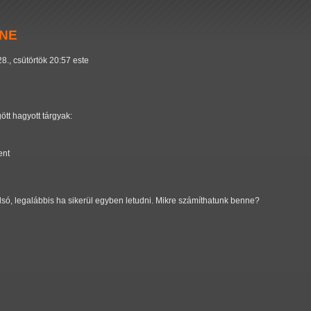
ONE
28., csütörtök 20:57 este
t hagyott tárgyak:
ent
olsó, legalábbis ha sikerül egyben letudni. Mikre számíthatunk benne?