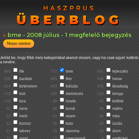
HASZPRUS
HASZPRUS
ÜBERBLOG
ÜBERBLOG
bme - 2008 július - 1 megfelelő bejegyzés
Mutass mindent
Jelöld be, hogy főbb mely kategóriákat akarod olvasni, vagy ha csak egyet: kattints
a nevére.
940
life
772
bme
691
fejlesztés
538
barátok
465
film
436
hwsw
414
történelem
403
fotózás
305
fáradtság
218
buli
160
élelmezés
153
bringa
148
túra
96
howto
90
külföld
90
zene
68
kondi
68
mátrix
52
meló
51
epam
34
mba
32
biznisz
26
todo
24
úszás
21
labvez
20
sanoma
16
álom
13
sport
12
coreconsult
9
endticket