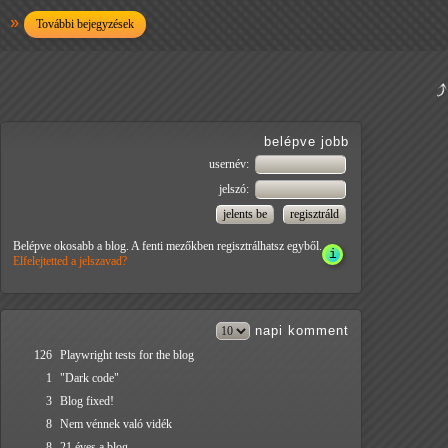
További bejegyzések
belépve jobb
usernév:
jelszó:
Belépve okosabb a blog. A fenti mezőkben regisztrálhatsz egyből.
Elfelejtetted a jelszavad?
napi
komment
126
Playwright tests for the blog
1
"Dark code"
3
Blog fixed!
8
Nem vénnek való vidék
8
21 éves a blog