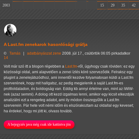
2003
-
-
-
-
-
-
-
-
15
29
35
42
A Last.fm zenekarok hasonlósági gráfja
©
Tamás
|
adatbányászat
zene
2008. júl 17., csütörtök 06:05 pirkadatkor
14
Volt már szó itt a blogon régebben a
Last.fm
-ről, úgyhogy csak röviden: ez egy
közösségi oldal, ami alapvetően a zenei ízlés köré szerveződik. Felraksz egy
plugint a zenelejátszódhoz, ami innentől kezdve folyamatosan küldi a Last.fm
szerverének, hogy mit hallgatsz, az pedig megjelenik a saját Last.fm-es
profiloldaladon, és boldogság van. Eddig kb annyi értelme van, mint az iWiW-
nek (azaz semmi). A dolog ott kezd izgalmas lenni, amikor egy kicsit elkezdjük
analizálni ezt a rengeteg adatot, ami ily módon összegyűlik a Last.fm
szerverein. Pár hete volt némi időm és elszórakoztam az oldallal egy keveset;
ha érdekel, hogy mi jött ki, olvass tovább.
A bejegyzés java még csak ide kattintva jön