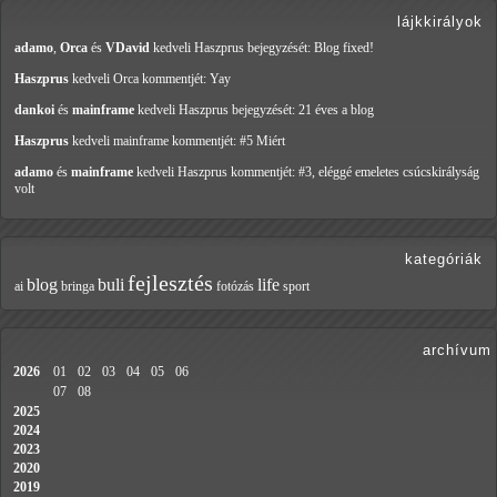
lájkkirályok
adamo
,
Orca
és
VDavid
kedveli Haszprus
bejegyzését: Blog fixed!
Haszprus
kedveli Orca
kommentjét: Yay
dankoi
és
mainframe
kedveli Haszprus
bejegyzését: 21 éves a blog
Haszprus
kedveli mainframe
kommentjét: #5 Miért
adamo
és
mainframe
kedveli Haszprus
kommentjét: #3, eléggé emeletes csúcskirályság
volt
kategóriák
fejlesztés
blog
buli
life
ai
bringa
fotózás
sport
archívum
2026
01
02
03
04
05
06
07
08
2025
2024
2023
2020
2019