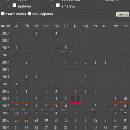
5
realeyes
4
emarsys
csak címeket
csak képeket
mindet
jan
feb
már
ápr
máj
jún
júl
aug
sze
okt
nov
dec
2024
-
-
1
-
3
-
-
-
-
-
-
-
2019
-
-
-
-
-
-
-
-
-
-
-
1
2016
1
-
-
1
1
5
1
-
-
-
-
-
2015
6
2
-
-
-
1
-
-
-
-
-
1
2014
-
2
-
-
1
1
3
2
1
1
-
-
2012
-
-
-
-
-
-
-
-
-
-
-
1
2011
-
1
1
-
1
-
-
1
-
-
-
-
2010
4
5
-
-
-
-
-
-
-
-
-
-
2009
3
1
-
1
3
-
1
1
4
-
-
-
2008
6
6
2
1
4
3
1
-
-
-
4
10
2007
3
5
1
2
3
6
-
-
5
-
2
4
2006
11
13
7
5
4
2
1
-
3
-
3
2
2005
28
26
20
10
13
18
8
1
12
8
6
9
2004
16
32
33
57
31
31
1
2
22
38
27
35