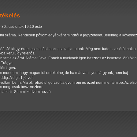
tékelés
 30., csütörtök 19:10 este
ásaim száma. Rendesen pótlom egyébként mindről a jegyzeteket. Jelenleg a következ
óé. Jó tárgy, érdekeseket és hasznosakat tanulunk. Még nem tudom, az óráknak a
ba kerül, így felejtős.
tartja az órát. A téma: Java. Ennek a nyelvnek igen hasznos az ismerete, örülök h
. Trágya.
lösleges.
m mondom, hogy magamtól érdekelne, de ha már van ilyen tárgyunk, nem baj.
eddig. A
digit
1 jó volt.
 voltam benn. Ma pl. rohadtul görcsölt a gyomrom és ezért nem mentem be. Az els
m meg, csak beszereztem.
om a tesit. Semmi kedvem hozzá.