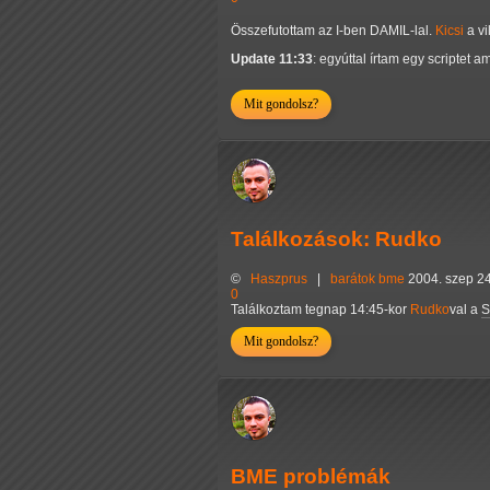
Összefutottam az I-ben DAMIL-lal.
Kicsi
a v
Update 11:33
: egyúttal írtam egy scriptet 
Mit gondolsz?
Találkozások: Rudko
©
Haszprus
|
barátok
bme
2004. szep 24
0
Találkoztam tegnap 14:45-kor
Rudko
val a
Mit gondolsz?
BME problémák