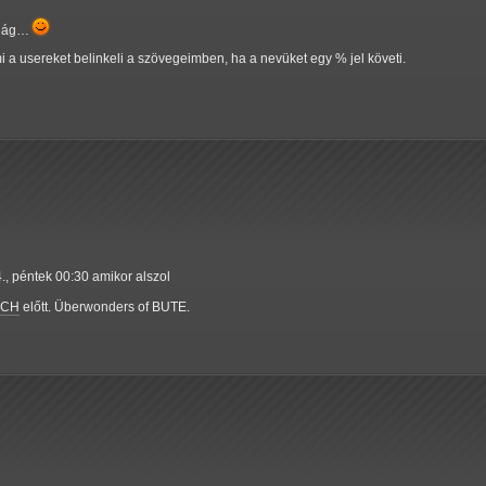
ilág…
ami a usereket belinkeli a szövegeimben, ha a nevüket egy % jel követi.
., péntek 00:30 amikor alszol
SCH
előtt. Überwonders of BUTE.