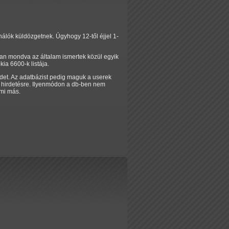
álók küldözgetnek. Úgyhogy 12-től éjjel 1-
ban mondva az általam ismertek közül egyik
ia 6600-k listája.
irdet. Az adatbázist pedig maguk a userek
l, hirdetésre. Ilyenmódon a db-ben nem
rmi más.