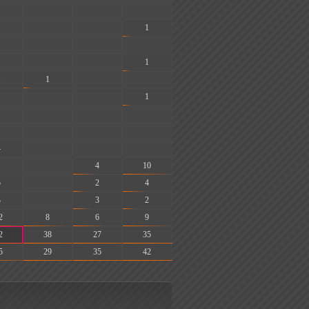
-
-
-
-
-
1
-
-
-
-
-
1
1
1
-
-
-
-
1
-
-
-
-
-
-
4
-
-
-
-
4
10
5
-
2
4
3
-
3
2
2
8
6
9
2
38
27
35
5
29
35
42