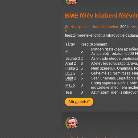
BME félév közbeni félévér
©
Haszprus
|
bme
történelem
2004. szep
0
Ijesztő méreteket öltött a kihagyott előad
Tárgy
Kredit
Komment
Minden risztekpám az előad
PT
5
Az ajánlott irodalom 6900 Ft-
Szglab
3
2
Az előadó eléggé unalmasan 
Anal
2
8
A félév legsúlyosabb tárgya
Fizika 2
5
Nem szeretjük. Unalmas.
Fö
BSZ
2
5
Gráfelmélet. Nem rossz. Ne
Digit
2
5
Szar, unalmas. Legalábbis 
Eddig sajnos a 3-ból 1 órán
MaLo
3
jegyzeteket még nem nézte
Tesi
0
Azt hiszem, idén is kihagy
Mit gondolsz?