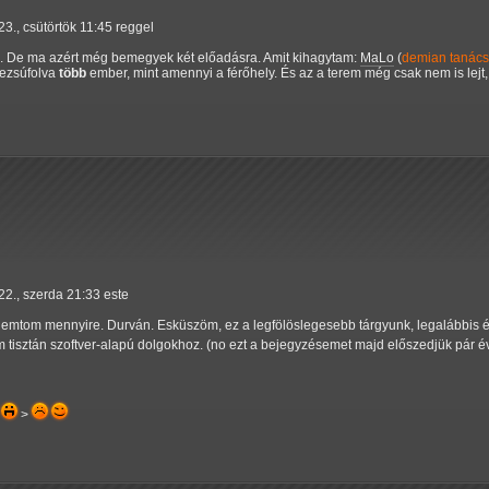
23., csütörtök 11:45 reggel
ni. De ma azért még bemegyek két előadásra. Amit kihagytam:
MaLo
(
demian
tanác
bezsúfolva
több
ember, mint amennyi a férőhely. És az a terem még csak nem is lejt
22., szerda 21:33 este
nemtom mennyire. Durván. Esküszöm, ez a legfölöslegesebb tárgyunk, legalábbis é
 tisztán szoftver-alapú dolgokhoz. (no ezt a bejegyzésemet majd előszedjük pár é
>