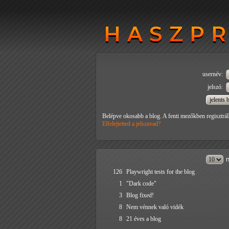
HASZP
HASZP
usernév:
jelszó:
Belépve okosabb a blog. A fenti mezőkben regisztrál
Elfelejtetted a jelszavad?
n
126
Playwright tests for the blog
1
"Dark code"
3
Blog fixed!
8
Nem vénnek való vidék
8
21 éves a blog