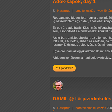
Adok-kapok, day 1
©
Haszprus
|
bme
fejlesztés
hwsw
törté
0
Roppantmód idegesített, hogy a bme info200
ig összedobtam egy oldalt, ahol lehet könyv
Ez egy áru-adatbázis. Kicsit más felfogásb
sem] csoportosítja a hirdetéseket konkrét h
A site-ban, amit létrehoztam, az a lényeg, h
töltik fel, a hirdetők, abban az esetben, h
lesznek fölösleges bejegyzések, és mindenki
Egyelőre írtam az egyik adminnak, mit szól ho
A blogon korlátozom a napi bejegyzések sz
Mit gondolsz?
DAMIL @ I & júzerlinkelés
©
Haszprus
|
barátok
bme
fejlesztés
200
0