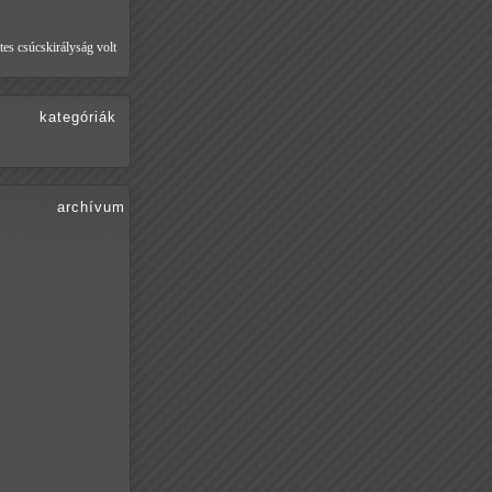
tes csúcskirályság volt
kategóriák
archívum