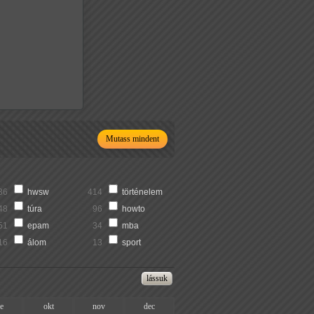
Mutass mindent
36
hwsw
414
történelem
48
túra
96
howto
51
epam
34
mba
16
álom
13
sport
ze
okt
nov
dec