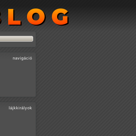
BLOG
BLOG
navigáció
lájkkirályok