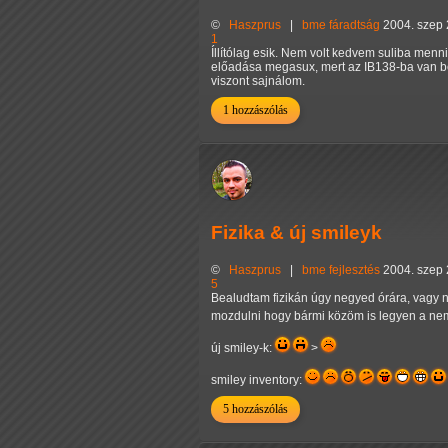
©
Haszprus
|
bme
fáradtság
2004. szep 
1
Íllítólag esik. Nem volt kedvem suliba men
előadása megasux, mert az IB138-ba van 
viszont sajnálom.
1 hozzászólás
Fizika & új smileyk
©
Haszprus
|
bme
fejlesztés
2004. szep 
5
Bealudtam fizikán úgy negyed órára, vagy 
mozdulni hogy bármi közöm is legyen a nem
új smiley-k:
>
smiley inventory:
5 hozzászólás