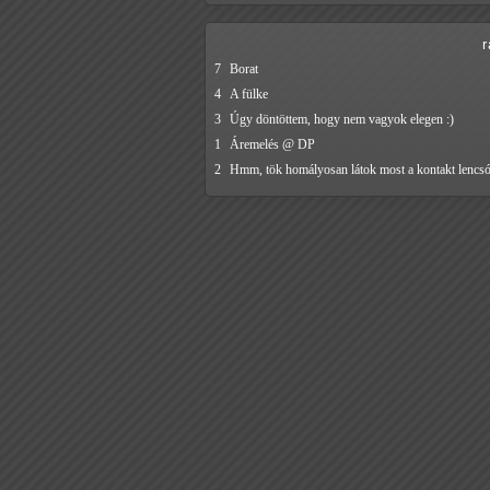
7
Borat
4
A fülke
3
Úgy döntöttem, hogy nem vagyok elegen :)
1
Áremelés @ DP
2
Hmm, tök homályosan látok most a kontakt lenc