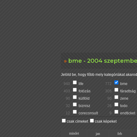
bme - 2004 szeptember
Jelöld be, hogy főbb mely kategóriákat akarod 
940
life
772
bme
403
fotózás
305
fáradtság
90
külföld
90
zene
32
biznisz
26
todo
12
coreconsult
9
endticket
csak címeket
csak képeket
mindet
jan
feb