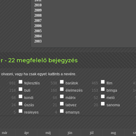
2011
2010
2009
2008
2007
2006
2005
2004
2003
 - 22 megfelelő bejegyzés
olvasni, vagy ha csak egyet: kattints a nevére.
691
fejlesztés
538
barátok
465
film
4
218
buli
160
élelmezés
153
bringa
1
68
kondi
68
mátrix
52
meló
24
úszás
21
labvez
20
sanoma
5
realeyes
4
emarsys
már
ápr
máj
jún
júl
aug
s