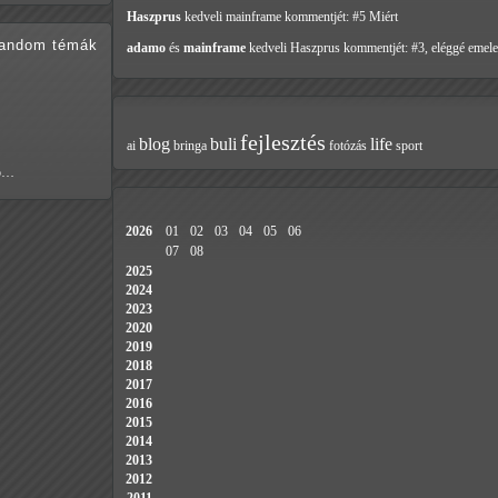
Haszprus
kedveli mainframe
kommentjét: #5 Miért
random témák
adamo
és
mainframe
kedveli Haszprus
kommentjét: #3, eléggé emele
fejlesztés
blog
buli
life
ai
bringa
fotózás
sport
só…
2026
01
02
03
04
05
06
07
08
2025
2024
2023
2020
2019
2018
2017
2016
2015
2014
2013
2012