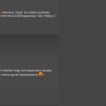
sa
ellenére),
Digit
2. Ez utóbbi csütörtöki
, vmint kicsi a belmagassága. Gáz. A
MaLo
-t
n hótziher hogy nem fogok ilyen irányba
v múlva egy kis újraelemzésre
)