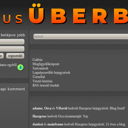
ÜBER
ÜBER
RUS
RUS
belépve jobb
Galéria
Megfigyelőközpont
hatsz egyből.
Szavazások
Legnépszerűbb bejegyzések
Üzenőfal
Verzió história
RSS értesítő feedek
api
komment
adamo
,
Orca
és
VDavid
kedveli Haszprus
bejegyzését: Blog fixed!
Haszprus
kedveli Orca
kommentjét: Yay
dankoi
és
mainframe
kedveli Haszprus
bejegyzését: 21 éves a blog