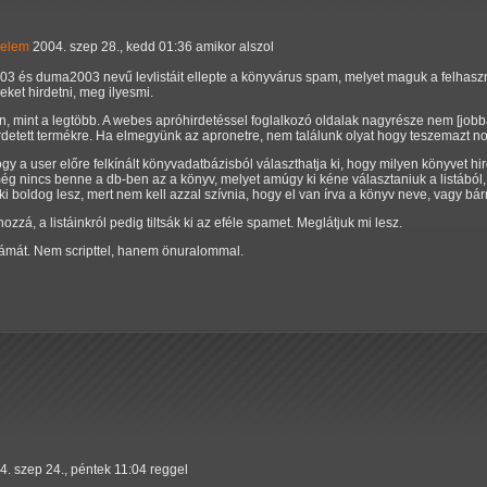
nelem
2004. szep 28., kedd 01:36 amikor alszol
3 és duma2003 nevű levlistáit ellepte a könyvárus spam, melyet maguk a felhaszn
eket hirdetni, meg ilyesmi.
an, mint a legtöbb. A webes apróhirdetéssel foglalkozó oldalak nagyrésze nem [job
irdetett termékre. Ha elmegyünk az apronetre, nem találunk olyat hogy teszemazt nok
ogy a user előre felkínált könyvadatbázisból választhatja ki, hogy milyen könyvet h
a még nincs benne a db-ben az a könyv, melyet amúgy ki kéne választaniuk a listábó
 boldog lesz, mert nem kell azzal szívnia, hogy el van írva a könyv neve, vagy bá
zzá, a listáinkról pedig tiltsák ki az eféle spamet. Meglátjuk mi lesz.
ámát. Nem scripttel, hanem önuralommal.
4. szep 24., péntek 11:04 reggel