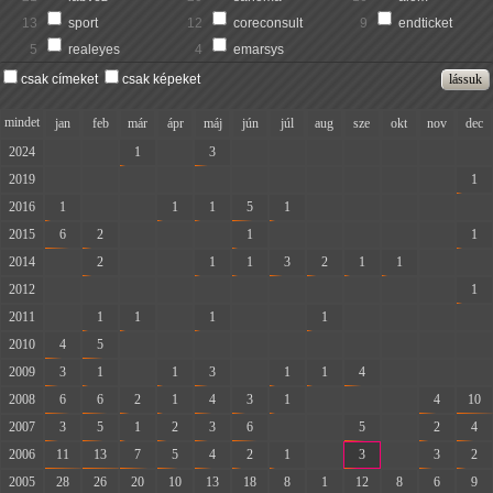
13
sport
12
coreconsult
9
endticket
5
realeyes
4
emarsys
csak címeket
csak képeket
mindet
jan
feb
már
ápr
máj
jún
júl
aug
sze
okt
nov
dec
2024
-
-
1
-
3
-
-
-
-
-
-
-
2019
-
-
-
-
-
-
-
-
-
-
-
1
2016
1
-
-
1
1
5
1
-
-
-
-
-
2015
6
2
-
-
-
1
-
-
-
-
-
1
2014
-
2
-
-
1
1
3
2
1
1
-
-
2012
-
-
-
-
-
-
-
-
-
-
-
1
2011
-
1
1
-
1
-
-
1
-
-
-
-
2010
4
5
-
-
-
-
-
-
-
-
-
-
2009
3
1
-
1
3
-
1
1
4
-
-
-
2008
6
6
2
1
4
3
1
-
-
-
4
10
2007
3
5
1
2
3
6
-
-
5
-
2
4
2006
11
13
7
5
4
2
1
-
3
-
3
2
2005
28
26
20
10
13
18
8
1
12
8
6
9