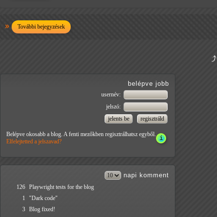
További bejegyzések
belépve jobb
usernév:
jelszó:
Belépve okosabb a blog. A fenti mezőkben regisztrálhatsz egyből.
Elfelejtetted a jelszavad?
napi
komment
126
Playwright tests for the blog
1
"Dark code"
3
Blog fixed!