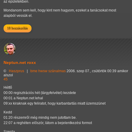
az épületekben.
Mondanom sem kell, hogy kint nem hagyom, ezeket a tanácsokat most
alapból vessük el.
18 hozzászólás
Neptun.net roxx
©
Haszprus
|
bme
hwsw
szánalmas
2006. szep 07., csütörtök 00:39 amikor
alszol
45
Hétfő
00:00 regisztrációs hét (tárgyfelvétel) kezdete
00:01 a Neptun.net lehal
09:xx kiraknak egy feliratot, hogy karbantartás miatt üzemszünet
Kedd
01:20 részemről még mindig nem jutottam be.
22:07 a reghéten először, látom a bejelentkezési formot
Szerda