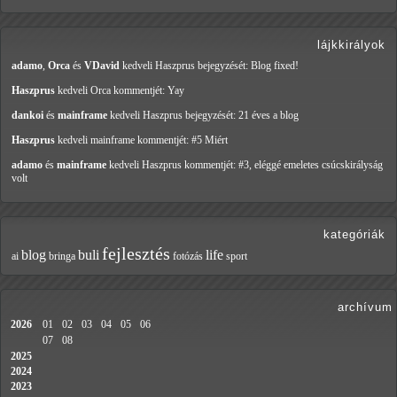
lájkkirályok
adamo
,
Orca
és
VDavid
kedveli Haszprus
bejegyzését: Blog fixed!
Haszprus
kedveli Orca
kommentjét: Yay
dankoi
és
mainframe
kedveli Haszprus
bejegyzését: 21 éves a blog
Haszprus
kedveli mainframe
kommentjét: #5 Miért
adamo
és
mainframe
kedveli Haszprus
kommentjét: #3, eléggé emeletes csúcskirályság
volt
kategóriák
fejlesztés
blog
buli
life
ai
bringa
fotózás
sport
archívum
2026
01
02
03
04
05
06
07
08
2025
2024
2023