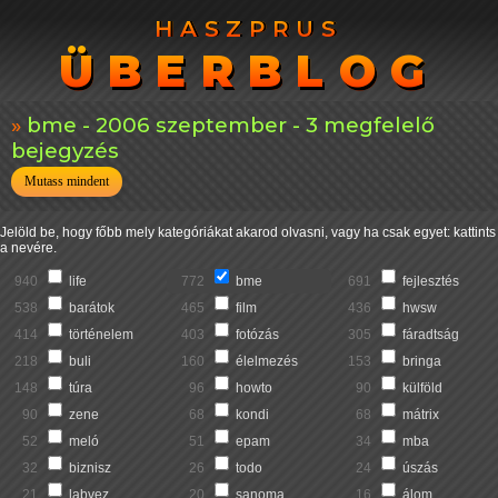
HASZPRUS
HASZPRUS
ÜBERBLOG
ÜBERBLOG
bme - 2006 szeptember - 3 megfelelő
bejegyzés
Mutass mindent
Jelöld be, hogy főbb mely kategóriákat akarod olvasni, vagy ha csak egyet: kattints
a nevére.
940
life
772
bme
691
fejlesztés
538
barátok
465
film
436
hwsw
414
történelem
403
fotózás
305
fáradtság
218
buli
160
élelmezés
153
bringa
148
túra
96
howto
90
külföld
90
zene
68
kondi
68
mátrix
52
meló
51
epam
34
mba
32
biznisz
26
todo
24
úszás
21
labvez
20
sanoma
16
álom