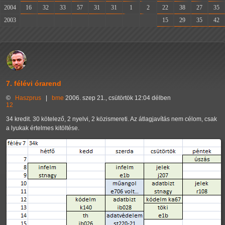
2004
16
32
33
57
31
31
1
2
22
38
27
35
2003
-
-
-
-
-
-
-
-
15
29
35
42
7. félévi órarend
©
Haszprus
|
bme
2006. szep 21., csütörtök 12:04 délben
12
34 kredit. 30 kötelező, 2 nyelvi, 2 közismereti. Az átlagjavítás nem célom, csak
a lyukak értelmes kitöltése.