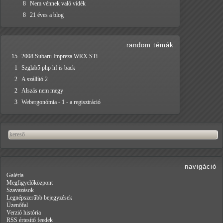
8
Nem vénnek való vidék
8
21 éves a blog
random témák
15
2008 Subaru Impreza WRX STi
1
Szglab5 php hf is back
2
A szállító 2
2
Alszás nem megy
3
Webergonómia - 1 - a regisztráció
navigáció
Galéria
Megfigyelőközpont
Szavazások
Legnépszerűbb bejegyzések
Üzenőfal
Verzió história
RSS értesítő feedek