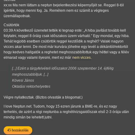
xx:xx Ma nem láttam a neptun bejelentkezési képernyőjét se. Reggel 8-tól
ígérték, hogy menni fog. Ja. Remélem nem ez számít a végleges
üzemállapotnak.
Csütörtök
03:39 A következő üzenetet tették ki tegnap este:
A hiba javítást tovább kell
folytatni, reggel 8 óráig csak időszakos üzem várható.
Egy mondat, egy hiba.
Tehát legjobb esetben csütörtök reggel kezdődik a reghét? Valaki nagyon
vicces akar lenni. De most már kurvára jöhetne egy levél a dékántól/rektortól
hogy kedves hallgatók a reghetet meghosszabbítottuk egy héttel vagy a félév
elmarad vagy valami ilyesmi, mert ez már
nem vicces
.
[...] Ezért a tárgyfelvételi időszakot 2006 szeptember 14. éjfélig
meghosszabbítjuk. [...]
Kövesi János
Oktatási rektorhelyettes
Végre nyilatkoztak. (Biztos olvasták a blogomat.)
I love Neptun.net. Tudom, hogy 15 ezren járunk a BME-re, és ez nagy
terhelés, de azért a régi neptunba a reghét/vizsgaidőszak első 2-3 órája után
mindig simán be lehetett jutni.
45 hozzászólás