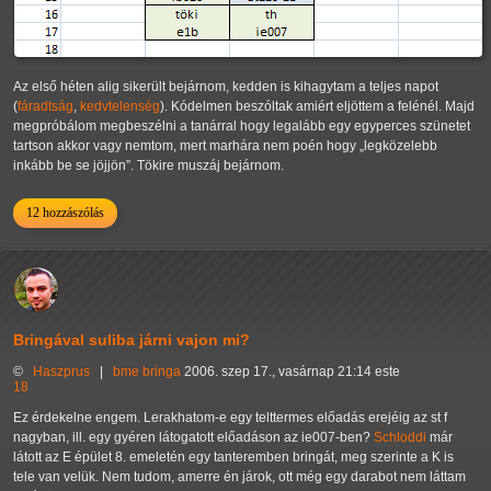
Az első héten alig sikerült bejárnom, kedden is kihagytam a teljes napot
(
fáradtság
,
kedvtelenség
). Kódelmen beszóltak amiért eljöttem a felénél. Majd
megpróbálom megbeszélni a tanárral hogy legalább egy egyperces szünetet
tartson akkor vagy nemtom, mert marhára nem poén hogy
legközelebb
inkább be se jöjjön
. Tökire muszáj bejárnom.
12 hozzászólás
Bringával suliba járni vajon mi?
©
Haszprus
|
bme
bringa
2006. szep 17., vasárnap 21:14 este
18
Ez érdekelne engem. Lerakhatom-e egy telttermes előadás erejéig az st f
nagyban, ill. egy gyéren látogatott előadáson az ie007-ben?
Schloddi
már
látott az E épület 8. emeletén egy tanteremben bringát, meg szerinte a K is
tele van velük. Nem tudom, amerre én járok, ott még egy darabot nem láttam