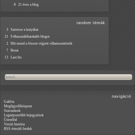
8
21 éves a blog
random témák
3
Szeresse a kutyákat
21
Felhasználóbarátabb blogot
2
Mit mond a frissen végzett villamosmérnök
7
Borat
13
Last.fm
navigáció
Galéria
Megfigyelőközpont
Szavazások
Legnépszerűbb bejegyzések
Üzenőfal
Verzió história
RSS értesítő feedek