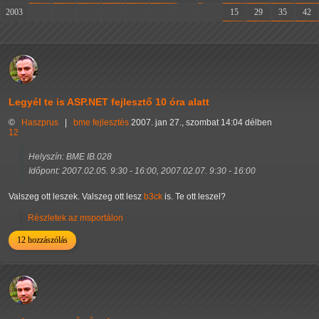
2003
-
-
-
-
-
-
-
-
15
29
35
42
Legyél te is ASP.NET fejlesztő 10 óra alatt
©
Haszprus
|
bme
fejlesztés
2007. jan 27., szombat 14:04 délben
12
Helyszín: BME IB.028
Időpont: 2007.02.05. 9:30 - 16:00, 2007.02.07. 9:30 - 16:00
Valszeg ott leszek. Valszeg ott lesz
b3ck
is. Te ott leszel?
Részletek az msportálon
12 hozzászólás