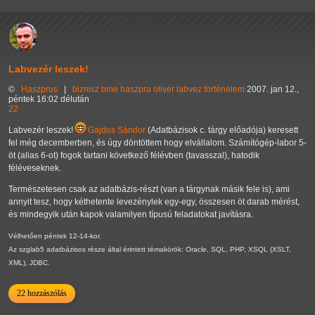
Labvezér leszek!
©
Haszprus
|
biznisz
bme
haszpra olivér
labvez
történelem
2007. jan 12.,
péntek 16:02 délután
22
Labvezér leszek!
Gajdos Sándor
(Adatbázisok c. tárgy előadója) keresett
fel még decemberben, és úgy döntöttem hogy elvállalom. Számítógép-labor 5-
öt (alias 6-ot) fogok tartani következő félévben (tavasszal), hatodik
féléveseknek.
Természetesen csak az adatbázis-részt (van a tárgynak másik fele is), ami
annyit tesz, hogy kéthetente levezénylek egy-egy, összesen öt darab mérést,
és mindegyik után kapok valamilyen típusú feladatokat javításra.
Vélhetően péntek 12-14-kor.
Az szglab5 adatbázisos része által érintett témakörök: Oracle, SQL, PHP, XSQL (XSLT,
XML), JDBC.
22 hozzászólás