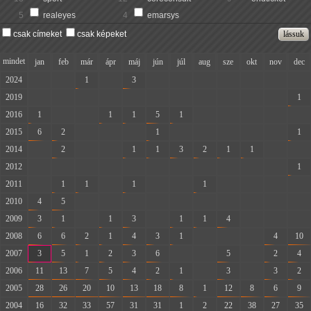
5
realeyes
4
emarsys
csak címeket
csak képeket
mindet
jan
feb
már
ápr
máj
jún
júl
aug
sze
okt
nov
dec
2024
-
-
1
-
3
-
-
-
-
-
-
-
2019
-
-
-
-
-
-
-
-
-
-
-
1
2016
1
-
-
1
1
5
1
-
-
-
-
-
2015
6
2
-
-
-
1
-
-
-
-
-
1
2014
-
2
-
-
1
1
3
2
1
1
-
-
2012
-
-
-
-
-
-
-
-
-
-
-
1
2011
-
1
1
-
1
-
-
1
-
-
-
-
2010
4
5
-
-
-
-
-
-
-
-
-
-
2009
3
1
-
1
3
-
1
1
4
-
-
-
2008
6
6
2
1
4
3
1
-
-
-
4
10
2007
3
5
1
2
3
6
-
-
5
-
2
4
2006
11
13
7
5
4
2
1
-
3
-
3
2
2005
28
26
20
10
13
18
8
1
12
8
6
9
2004
16
32
33
57
31
31
1
2
22
38
27
35