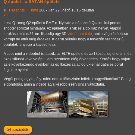
Q épület - a SÁTÁN épülete
©
Haszprus
|
bme
2007. jan 22., hétfő 16:16 délután
54
Lesz Q1 meg Q2 épület a BME-n. Nyilván a népszerű Quake first person
shooter sorozat mintájára. Az épületben a vik és a gtk kap helyet. Alapkő
lerakása május 31-én. Itt pedig egy 3D
videóbemutató
, ami a vége felé kissé
korrupt de attól még érdekes. Kiderül például hogy a tervezők szerint az új
épületek lényege a kávézó lesz.
A cucc mint a videóból is látszik, az ELTE épülete és az I között fog elterülni, és
azok stílusát követve épül, ami szerintem elég örvendetes. Kérdés hogy vajon
az elkövetkezendő években az építkezés zaját fogjuk-e hallgatni és porát
fogjuk-e nyelni.
Végül pedig egy rejtély: miért nem a földszintre tették a nagyelőadókat? Beteg
elgondolás, amin a videót látva később esély sincs változtatni.
54 hozzászólás