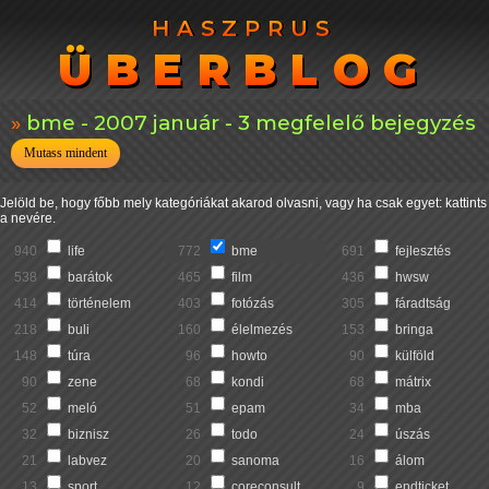
HASZPRUS
HASZPRUS
ÜBERBLOG
ÜBERBLOG
bme - 2007 január - 3 megfelelő bejegyzés
Mutass mindent
Jelöld be, hogy főbb mely kategóriákat akarod olvasni, vagy ha csak egyet: kattints
a nevére.
940
life
772
bme
691
fejlesztés
538
barátok
465
film
436
hwsw
414
történelem
403
fotózás
305
fáradtság
218
buli
160
élelmezés
153
bringa
148
túra
96
howto
90
külföld
90
zene
68
kondi
68
mátrix
52
meló
51
epam
34
mba
32
biznisz
26
todo
24
úszás
21
labvez
20
sanoma
16
álom
13
sport
12
coreconsult
9
endticket