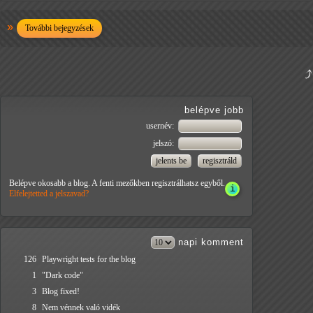
További bejegyzések
belépve jobb
usernév:
jelszó:
Belépve okosabb a blog. A fenti mezőkben regisztrálhatsz egyből.
Elfelejtetted a jelszavad?
napi
komment
126
Playwright tests for the blog
1
"Dark code"
3
Blog fixed!
8
Nem vénnek való vidék