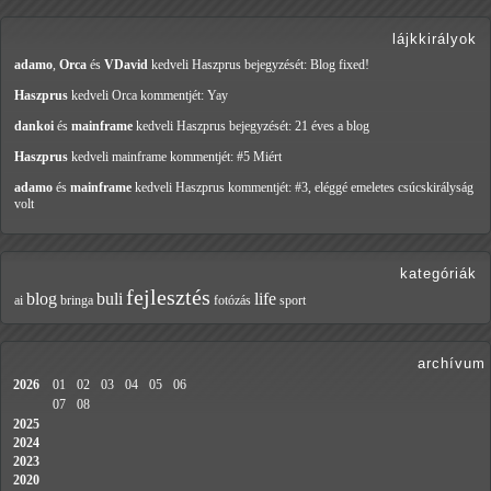
lájkkirályok
adamo
,
Orca
és
VDavid
kedveli Haszprus
bejegyzését: Blog fixed!
Haszprus
kedveli Orca
kommentjét: Yay
dankoi
és
mainframe
kedveli Haszprus
bejegyzését: 21 éves a blog
Haszprus
kedveli mainframe
kommentjét: #5 Miért
adamo
és
mainframe
kedveli Haszprus
kommentjét: #3, eléggé emeletes csúcskirályság
volt
kategóriák
fejlesztés
blog
buli
life
ai
bringa
fotózás
sport
archívum
2026
01
02
03
04
05
06
07
08
2025
2024
2023
2020