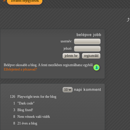
További bejegyzések
belépve jobb
usernév:
jelszó:
Belépve okosabb a blog. A fenti mezőkben regisztrálhatsz egyből.
Elfelejtetted a jelszavad?
napi
komment
126
Playwright tests for the blog
1
"Dark code"
3
Blog fixed!
8
Nem vénnek való vidék
8
21 éves a blog