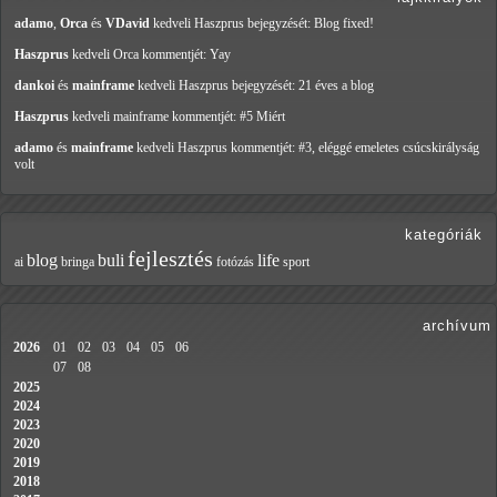
adamo
,
Orca
és
VDavid
kedveli Haszprus
bejegyzését: Blog fixed!
Haszprus
kedveli Orca
kommentjét: Yay
dankoi
és
mainframe
kedveli Haszprus
bejegyzését: 21 éves a blog
Haszprus
kedveli mainframe
kommentjét: #5 Miért
adamo
és
mainframe
kedveli Haszprus
kommentjét: #3, eléggé emeletes csúcskirályság
volt
kategóriák
fejlesztés
blog
buli
life
ai
bringa
fotózás
sport
archívum
2026
01
02
03
04
05
06
07
08
2025
2024
2023
2020
2019
2018