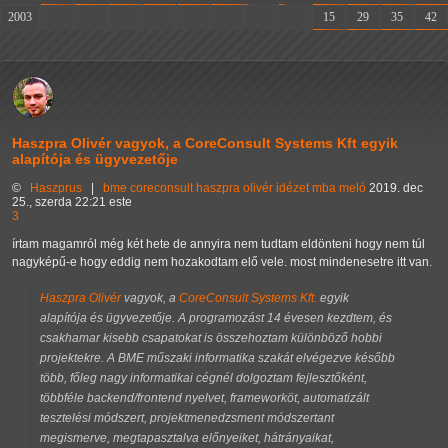
2003
-
-
-
-
-
-
-
-
15
29
35
42
Haszpra Olivér vagyok, a CoreConsult Systems Kft egyik
alapítója és ügyvezetője
©
Haszprus
|
bme
coreconsult
haszpra olivér
idézet
mba
meló
2019. dec
25., szerda 22:21 este
3
írtam magamról még két hete de annyira nem tudtam eldönteni hogy nem túl
nagyképű-e hogy eddig nem hozakodtam elő vele. most mindenesetre itt van.
Haszpra Olivér
vagyok, a
CoreConsult Systems Kft.
egyik
alapítója és ügyvezetője. A programozást 14 évesen kezdtem, és
csakhamar kisebb csapatokat is összehoztam különböző hobbi
projektekre. A BME műszaki informatika szakát elvégezve később
több, főleg nagy informatikai cégnél dolgoztam fejlesztőként,
többféle backend/frontend nyelvet, frameworköt, automatizált
tesztelési módszert, projektmenedzsment módszertant
megismerve, megtapasztalva előnyeiket, hátrányaikat,