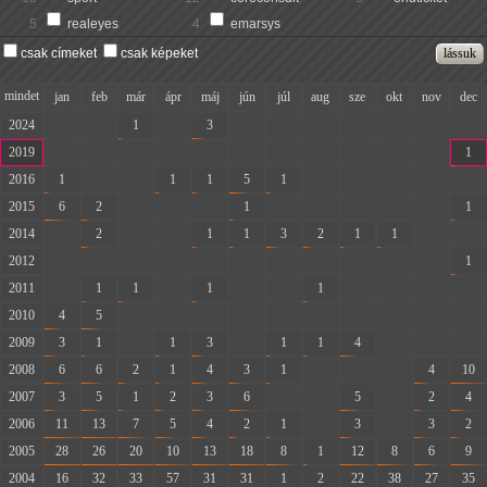
5
realeyes
4
emarsys
csak címeket
csak képeket
mindet
jan
feb
már
ápr
máj
jún
júl
aug
sze
okt
nov
dec
2024
-
-
1
-
3
-
-
-
-
-
-
-
2019
-
-
-
-
-
-
-
-
-
-
-
1
2016
1
-
-
1
1
5
1
-
-
-
-
-
2015
6
2
-
-
-
1
-
-
-
-
-
1
2014
-
2
-
-
1
1
3
2
1
1
-
-
2012
-
-
-
-
-
-
-
-
-
-
-
1
2011
-
1
1
-
1
-
-
1
-
-
-
-
2010
4
5
-
-
-
-
-
-
-
-
-
-
2009
3
1
-
1
3
-
1
1
4
-
-
-
2008
6
6
2
1
4
3
1
-
-
-
4
10
2007
3
5
1
2
3
6
-
-
5
-
2
4
2006
11
13
7
5
4
2
1
-
3
-
3
2
2005
28
26
20
10
13
18
8
1
12
8
6
9
2004
16
32
33
57
31
31
1
2
22
38
27
35