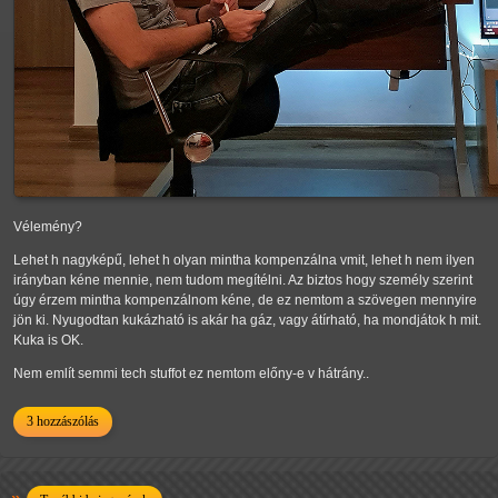
Vélemény?
Lehet h nagyképű, lehet h olyan mintha kompenzálna vmit, lehet h nem ilyen
irányban kéne mennie, nem tudom megítélni. Az biztos hogy személy szerint
úgy érzem mintha kompenzálnom kéne, de ez nemtom a szövegen mennyire
jön ki. Nyugodtan kukázható is akár ha gáz, vagy átírható, ha mondjátok h mit.
Kuka is OK.
Nem említ semmi tech stuffot ez nemtom előny-e v hátrány..
3 hozzászólás