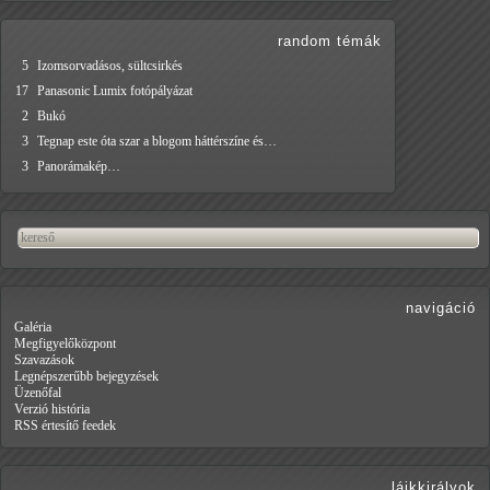
random témák
5
Izomsorvadásos, sültcsirkés
17
Panasonic Lumix fotópályázat
2
Bukó
3
Tegnap este óta szar a blogom háttérszíne és…
3
Panorámakép…
navigáció
Galéria
Megfigyelőközpont
Szavazások
Legnépszerűbb bejegyzések
Üzenőfal
Verzió história
RSS értesítő feedek
lájkkirályok