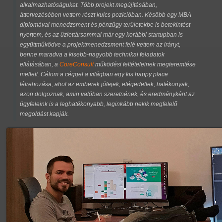
alkalmazhatóságukat. Több projekt megújításában,
áttervezésében vettem részt kulcs pozícióban. Később egy MBA
diplomával menedzsment és pénzügy területekbe is betekintést
nyertem, és az üzlettársammal már egy korábbi startupban is
együttműködve a projektmenedzsment felé vettem az irányt,
benne maradva a kisebb-nagyobb technikai feladatok
ellátásában, a
CoreConsult
működési feltételeinek megteremtése
mellett. Célom a céggel a világban egy kis happy place
létrehozása, ahol az emberek jófejek, elégedettek, hatékonyak,
azon dolgoznak, amin valóban szeretnének, és eredményként az
ügyfeleink is a leghatékonyabb, leginkább nekik megfelelő
megoldást kapják.