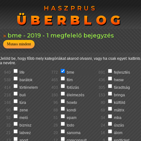
HASZPRUS
HASZPRUS
ÜBERBLOG
ÜBERBLOG
bme - 2019 - 1 megfelelő bejegyzés
Mutass mindent
Jelöld be, hogy főbb mely kategóriákat akarod olvasni, vagy ha csak egyet: kattints
a nevére.
940
life
772
bme
691
fejlesztés
538
barátok
465
film
436
hwsw
414
történelem
403
fotózás
305
fáradtság
218
buli
160
élelmezés
153
bringa
148
túra
96
howto
90
külföld
90
zene
68
kondi
68
mátrix
52
meló
51
epam
34
mba
32
biznisz
26
todo
24
úszás
21
labvez
20
sanoma
16
álom
13
sport
12
coreconsult
9
endticket