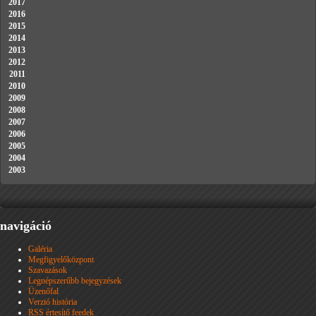
2017
2016
2015
2014
2013
2012
2011
2010
2009
2008
2007
2006
2005
2004
2003
navigáció
Galéria
Megfigyelőközpont
Szavazások
Legnépszerűbb bejegyzések
Üzenőfal
Verzió história
RSS értesítő feedek