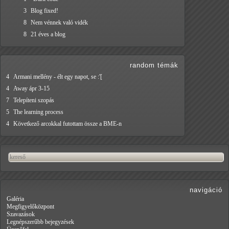
3
Blog fixed!
8
Nem vénnek való vidék
8
21 éves a blog
random témák
4
Armani mellény - élt egy napot, se :'[
4
Away ápr 3-15
7
Telepíteni szopás
5
The learning process
4
Következő arcokkal futottam össze a BME-n
navigáció
Galéria
Megfigyelőközpont
Szavazások
Legnépszerűbb bejegyzések