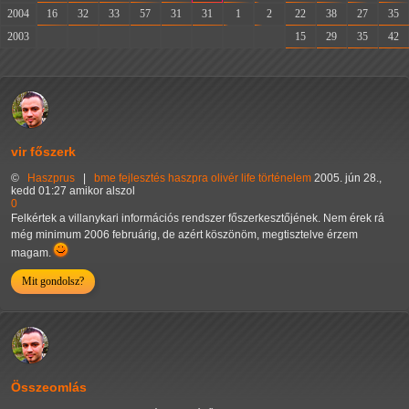
2004
16
32
33
57
31
31
1
2
22
38
27
35
2003
-
-
-
-
-
-
-
-
15
29
35
42
vir főszerk
©
Haszprus
|
bme
fejlesztés
haszpra olivér
life
történelem
2005. jún 28.,
kedd 01:27 amikor alszol
0
Felkértek a villanykari információs rendszer főszerkesztőjének. Nem érek rá
még minimum 2006 februárig, de azért köszönöm, megtisztelve érzem
magam.
Mit gondolsz?
Összeomlás