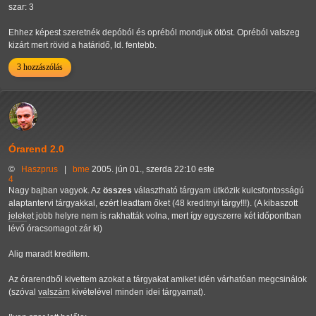
szar: 3
Ehhez képest szeretnék depóból és opréból mondjuk ötöst. Opréból valszeg
kizárt mert rövid a határidő, ld. fentebb.
3 hozzászólás
Órarend 2.0
©
Haszprus
|
bme
2005. jún 01., szerda 22:10 este
4
Nagy bajban vagyok. Az
összes
választható tárgyam ütközik kulcsfontosságú
alaptantervi tárgyakkal, ezért leadtam őket (48 kreditnyi tárgy!!!). (A kibaszott
jelek
et jobb helyre nem is rakhatták volna, mert így egyszerre két időpontban
lévő óracsomagot zár ki)
Alig maradt kreditem.
Az órarendből kivettem azokat a tárgyakat amiket idén várhatóan megcsinálok
(szóval
valszám
kivételével minden idei tárgyamat).