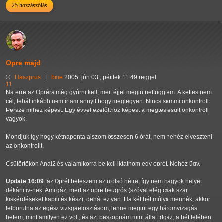
25 hozzászólás
Opre majd
©
Haszprus
|
bme
2005. jún 03., péntek 11:49 reggel
11
Na erre az Opréra még gyúrni kell, mert éjjel megin netfüggtem. A kettes nem
cél, tehát inkább nem írtam annyit hogy meglegyen. Nincs semmi önkontroll.
Persze mihez képest. Egy évvel ezelőtthöz képest a megtestesült önkontroll
vagyok.
Mondjuk így hogy kétnaponta alszom összesen 6 órát, nem nehéz elveszteni
az önkontrollt.
Csütörtökön Anal2 és valamikorra be kell iktatnom egy oprét. Nehéz ügy.
Update 16:09
: az Oprét beteszem az utolsó hétre, így nem hagyok helyet
dékáni iv-nek. Ami gáz, mert az
opre
beugrós (szóval elég csak szar
kiskérdéseket kapni és kész), dehát ez van. Ha két hét múlva mennék, akkor
felborulna az egész vizsgaelosztásom, lenne megint egy háromvizsgás
hetem, mint amilyen ez volt, és azt beszopnám mint állat. (Igaz, a hét felében