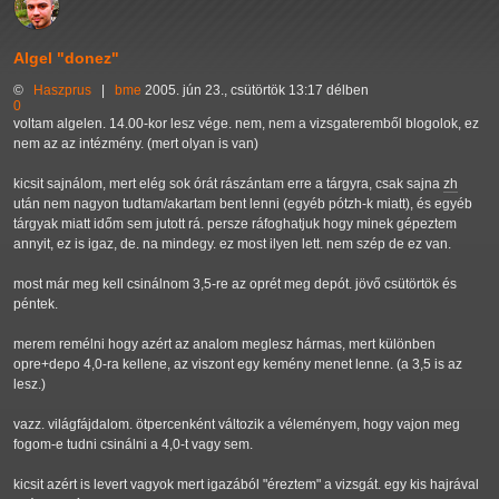
Algel "donez"
©
Haszprus
|
bme
2005. jún 23., csütörtök 13:17 délben
0
voltam algelen. 14.00-kor lesz vége. nem, nem a vizsgateremből blogolok, ez
nem az az intézmény. (mert olyan is van)
kicsit sajnálom, mert elég sok órát rászántam erre a tárgyra, csak sajna
zh
után nem nagyon tudtam/akartam bent lenni (egyéb pótzh-k miatt), és egyéb
tárgyak miatt időm sem jutott rá. persze ráfoghatjuk hogy minek gépeztem
annyit, ez is igaz, de. na mindegy. ez most ilyen lett. nem szép de ez van.
most már meg kell csinálnom 3,5-re az oprét meg depót. jövő csütörtök és
péntek.
merem remélni hogy azért az analom meglesz hármas, mert különben
opre+depo 4,0-ra kellene, az viszont egy kemény menet lenne. (a 3,5 is az
lesz.)
vazz. világfájdalom. ötpercenként változik a véleményem, hogy vajon meg
fogom-e tudni csinálni a 4,0-t vagy sem.
kicsit azért is levert vagyok mert igazából "éreztem" a vizsgát. egy kis hajrával