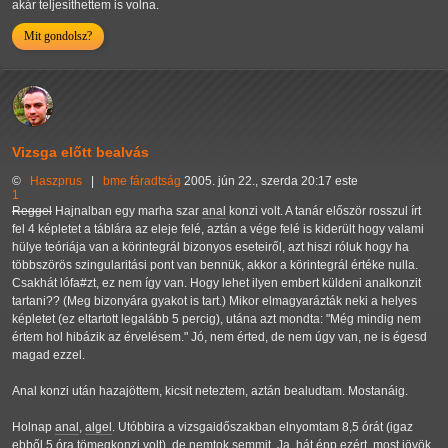
akár teljesíthettem is volna.
Mit gondolsz?
Vizsga előtt bealvás
©
Haszprus
|
bme
fáradtság
2005. jún 22., szerda 20:17 este
1
Reggel
Hajnalban egy marha szar
anal
konzi volt. A tanár először rosszul írt
fel 4 képletet a táblára az eleje felé, aztán a vége felé is kiderült hogy valami
hülye teóriája van a körintegrál bizonyos eseteiről, azt hiszi róluk hogy ha
többszörös szingularitási pont van bennük, akkor a körintegrál értéke nulla.
Csakhát lófa#zt, ez nem így van. Hogy lehet ilyen embert küldeni analkonzit
tartani?? (Meg bizonyára gyakot is tart.) Mikor elmagyarázták neki a helyes
képletet (ez eltartott legalább 5 percig), utána azt mondta: "Még mindig nem
értem hol hibázik az érvelésem." Jó, nem érted, de nem úgy van, ne is égesd
magad ezzel.
Anal konzi után hazajöttem, kicsit neteztem, aztán bealudtam. Mostanáig.
Holnap
anal
,
algel
. Utóbbira a vizsgaidőszakban elnyomtam 8,5 órát (igaz
ebből 5 óra tömegkonzi volt), de nemtok semmit. Ja, hát épp ezért, most jövök