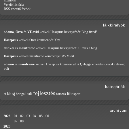
Üzenőfal
Verzió história
RSS értesítő feedek
lájkkirályok
adamo
,
Orca
és
VDavid
kedveli Haszprus
bejegyzését: Blog fixed!
Haszprus
kedveli Orca
kommentjét: Yay
dankoi
és
mainframe
kedveli Haszprus
bejegyzését: 21 éves a blog
Haszprus
kedveli mainframe
kommentjét: #5 Miért
adamo
és
mainframe
kedveli Haszprus
kommentjét: #3, eléggé emeletes csúcskirályság
volt
kategóriák
fejlesztés
blog
buli
life
ai
bringa
fotózás
sport
archívum
2026
01
02
03
04
05
06
07
08
2025