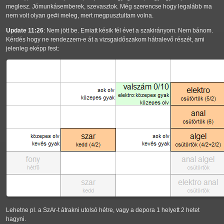
meglesz. Jómunkásemberek, szevasztok. Még szerencse hogy legalább ma
nem volt olyan ge#i meleg, mert megpusztultam volna.
Update 11:26
: Nem jött be. Emiatt késik fél évet a szakirányom. Nem bánom.
Kérdés hogy ne rendezzem-e át a vizsgaidőszakom hátralevő részét, ami
jelenleg eképp fest:
Lehetne pl. a SzAr-t átrakni utolsó hétre, vagy a depora 1 helyett 2 hetet
hagyni.