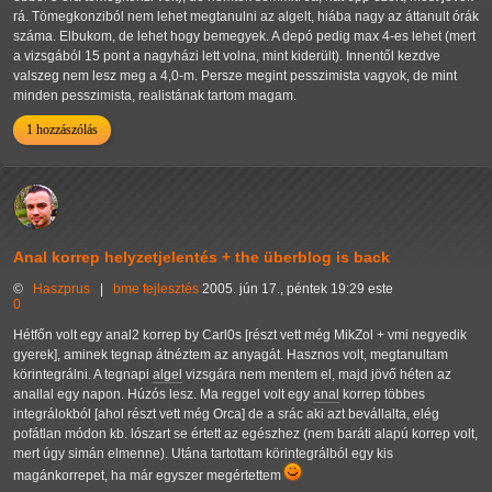
rá. Tömegkonziból nem lehet megtanulni az algelt, hiába nagy az áttanult órák
száma. Elbukom, de lehet hogy bemegyek. A depó pedig max 4-es lehet (mert
a vizsgából 15 pont a nagyházi lett volna, mint kiderült). Innentől kezdve
valszeg nem lesz meg a 4,0-m. Persze megint pesszimista vagyok, de mint
minden pesszimista, realistának tartom magam.
1 hozzászólás
Anal korrep helyzetjelentés + the überblog is back
©
Haszprus
|
bme
fejlesztés
2005. jún 17., péntek 19:29 este
0
Hétfőn volt egy anal2 korrep by Carl0s [részt vett még MikZol + vmi negyedik
gyerek], aminek tegnap átnéztem az anyagát. Hasznos volt, megtanultam
körintegrálni. A tegnapi
algel
vizsgára nem mentem el, majd jövő héten az
anallal egy napon. Húzós lesz. Ma reggel volt egy
anal
korrep többes
integrálokból [ahol részt vett még Orca] de a srác aki azt bevállalta, elég
pofátlan módon kb. lószart se értett az egészhez (nem baráti alapú korrep volt,
mert úgy simán elmenne). Utána tartottam körintegrálból egy kis
magánkorrepet, ha már egyszer megértettem