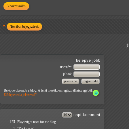
3 hozzászólás
További bejegyzések
belépve jobb
usernév:
jelszó:
Belépve okosabb a blog. A fenti mezőkben regisztrálhatsz egyből.
Elfelejtetted a jelszavad?
napi
komment
125
Playwright tests for the blog
1
"Dark code"