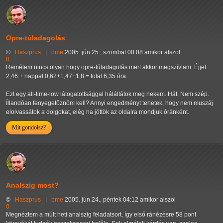
Opre-túladagolás
©
Haszprus
|
bme
2005. jún 25., szombat 00:08 amikor alszol
0
Remélem nincs olyan hogy
opre
-túladagolás mert akkor megszívtam. Éjjel
2,46 + nappal 0,62+1,47+1,8 = total 6,35 óra.
Ezt egy all-time-low látogatottsággal háláltátok meg nekem. Hát. Nem szép.
Íllandóan fenyegetőznöm kell? Annyi engedményt tehetek, hogy nem muszáj
elolvassátok a dolgokat, elég ha jöttök az oldalra mondjuk óránként.
Mit gondolsz?
Analszig most?
©
Haszprus
|
bme
2005. jún 24., péntek 04:12 amikor alszol
0
Megnéztem a múlt heti analszig feladatsort, így első ránézésre 58 pont