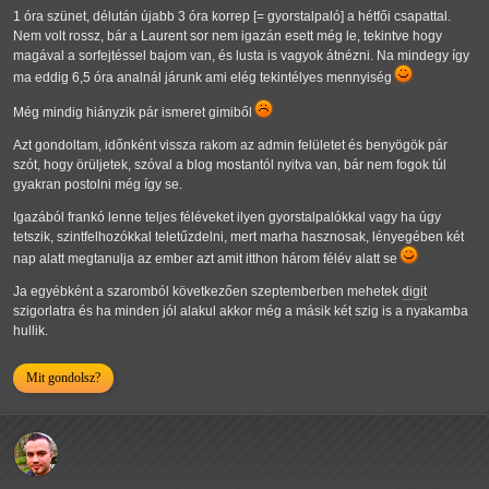
1 óra szünet, délután újabb 3 óra korrep [= gyorstalpaló] a hétfői csapattal.
Nem volt rossz, bár a Laurent sor nem igazán esett még le, tekintve hogy
magával a sorfejtéssel bajom van, és lusta is vagyok átnézni. Na mindegy így
ma eddig 6,5 óra analnál járunk ami elég tekintélyes mennyiség
Még mindig hiányzik pár ismeret gimiből
Azt gondoltam, időnként vissza rakom az admin felületet és benyögök pár
szót, hogy örüljetek, szóval a blog mostantól nyitva van, bár nem fogok túl
gyakran postolni még így se.
Igazából frankó lenne teljes féléveket ilyen gyorstalpalókkal vagy ha úgy
tetszik, szintfelhozókkal teletűzdelni, mert marha hasznosak, lényegében két
nap alatt megtanulja az ember azt amit itthon három félév alatt se
Ja egyébként a szaromból következően szeptemberben mehetek
digit
szigorlatra és ha minden jól alakul akkor még a másik két szig is a nyakamba
hullik.
Mit gondolsz?