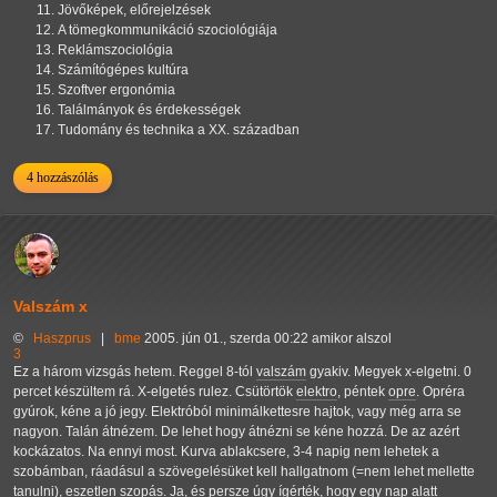
Jövőképek, előrejelzések
A tömegkommunikáció szociológiája
Reklámszociológia
Számítógépes kultúra
Szoftver ergonómia
Találmányok és érdekességek
Tudomány és technika a XX. században
4 hozzászólás
Valszám x
©
Haszprus
|
bme
2005. jún 01., szerda 00:22 amikor alszol
3
Ez a három vizsgás hetem. Reggel 8-tól
valszám
gyakiv. Megyek x-elgetni. 0
percet készültem rá. X-elgetés rulez. Csütörtök
elektro
, péntek
opre
. Opréra
gyúrok, kéne a jó jegy. Elektróból minimálkettesre hajtok, vagy még arra se
nagyon. Talán átnézem. De lehet hogy átnézni se kéne hozzá. De az azért
kockázatos. Na ennyi most. Kurva ablakcsere, 3-4 napig nem lehetek a
szobámban, ráadásul a szövegelésüket kell hallgatnom (=nem lehet mellette
tanulni), eszetlen szopás. Ja, és persze úgy ígérték, hogy egy nap alatt