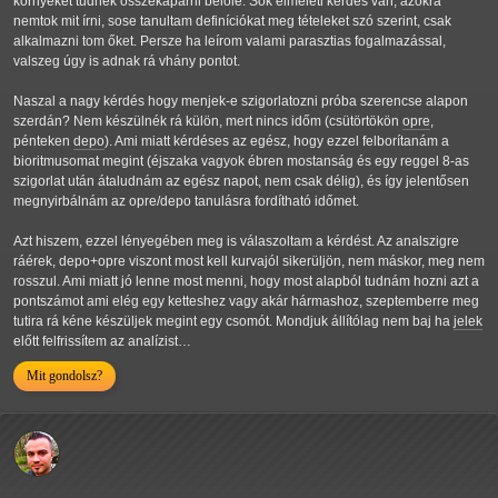
környékét tudnék összekaparni belőle. Sok elméleti kérdés van, azokra
nemtok mit írni, sose tanultam definíciókat meg tételeket szó szerint, csak
alkalmazni tom őket. Persze ha leírom valami parasztias fogalmazással,
valszeg úgy is adnak rá vhány pontot.
Naszal a nagy kérdés hogy menjek-e szigorlatozni próba szerencse alapon
szerdán? Nem készülnék rá külön, mert nincs időm (csütörtökön
opre
,
pénteken
depo
). Ami miatt kérdéses az egész, hogy ezzel felborítanám a
bioritmusomat megint (éjszaka vagyok ébren mostanság és egy reggel 8-as
szigorlat után átaludnám az egész napot, nem csak délig), és így jelentősen
megnyirbálnám az opre/depo tanulásra fordítható időmet.
Azt hiszem, ezzel lényegében meg is válaszoltam a kérdést. Az analszigre
ráérek, depo+opre viszont most kell kurvajól sikerüljön, nem máskor, meg nem
rosszul. Ami miatt jó lenne most menni, hogy most alapból tudnám hozni azt a
pontszámot ami elég egy ketteshez vagy akár hármashoz, szeptemberre meg
tutira rá kéne készüljek megint egy csomót. Mondjuk állítólag nem baj ha
jelek
előtt felfrissítem az analízist…
Mit gondolsz?