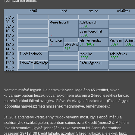
Ilyen szar lett belőle:
Nemtom mitévő legyek. Ha nemtok felvenni legalább 45 kreditet, akkor
kurvanagy bajban leszek, ugyanakkor nem akarom a 2-kreditesekhez tartozó
esszéírásokkal tölteni az egész félévet és vizsgaidőszakomat... (Ezen tárgyak
időpontjai nagyrészt még nincsenek meghirdetve, reménykedek.)
Ja, 28 alaptantervi kredit, ennyit tudok felvenni most. Így is ebből már 8 a
szakirányhoz szükségtelen, azonban sajnos ez a 8 kredit (mérés2 & MI) nem
ütközik semmivel, ígyhát jobbhíján ezeket veszem fel. A fenti órarendben
összesen 28+13=38 kredit látható, azonban 5 kredit ütközik a jelekkel. Igaz,