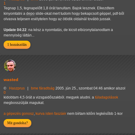
1
Tegnap 1,5, tegnapelőtt 1,8 órát tanultam. Bajok lesznek. Elkezdtem
kinyomtatni a
depo
slide-okat mert tudom hogy bekapcsolt géppel, pdf-ből
olvasva teljesen esélytelen hogy az ötödik oldalnál tovább jussak.
Update 04:22
: na kész a nyomtatás, de kicsit elbizonytalanodtam a
mennyiség láttán...
1 hozzászólás
wasted
©
Haszprus
|
bme
fáradtság
2005. jún 25., szombat 04:46 amikor alszol
0
kidobtam 4,5 órát a vizsgaidőszakból. megyek aludni. a
túladagolások
megbosszúlják magukat.
a gépezés gonosz
,
kurva isten faszáér
nem bírtam kilőni legkésőbb 1-kor
Mit gondolsz?