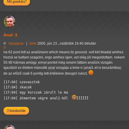
Mit gondolsz?
Anal: 3
©
Haszprus
|
bme
2005. jún 23., csütörtök 16:40 délután
3
na 62 pont lett az analízisem which means itz gooood. volt két feladat amihez
hozzá se tudtam szagolni, ergo amihez igen, azt elég jól megoldottam. nekem
55-től hármas amúgy. ennyi pontot még sosem láttam analízis vizsgán.
igazából ez életem második
anal
vizsgája a bme-n (anal1-et is beszámítva),
de az előző csak 6 pontig lett értékelve (beugró rulez).
[17:04] szevasztok

[17:04] skacok

[17:04] egy korszak zárult le ma

[17:04] átmentem végre anal2-ből  
ÍÍÍÍÍÍ
3 hozzászólás