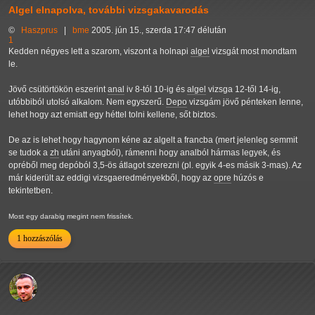
Algel elnapolva, további vizsgakavarodás
©
Haszprus
|
bme
2005. jún 15., szerda 17:47 délután
1
Kedden négyes lett a szarom, viszont a holnapi
algel
vizsgát most mondtam
le.
Jövő csütörtökön eszerint
anal
iv 8-tól 10-ig és
algel
vizsga 12-től 14-ig,
utóbbiból utolsó alkalom. Nem egyszerű.
Depo
vizsgám jövő pénteken lenne,
lehet hogy azt emiatt egy héttel tolni kellene, sőt biztos.
De az is lehet hogy hagynom kéne az algelt a francba (mert jelenleg semmit
se tudok a
zh
utáni anyagból), rámenni hogy analból hármas legyek, és
opréből meg depóból 3,5-ös átlagot szerezni (pl. egyik 4-es másik 3-mas). Az
már kiderült az eddigi vizsgaeredményekből, hogy az
opre
húzós e
tekintetben.
Most egy darabig megint nem frissítek.
1 hozzászólás