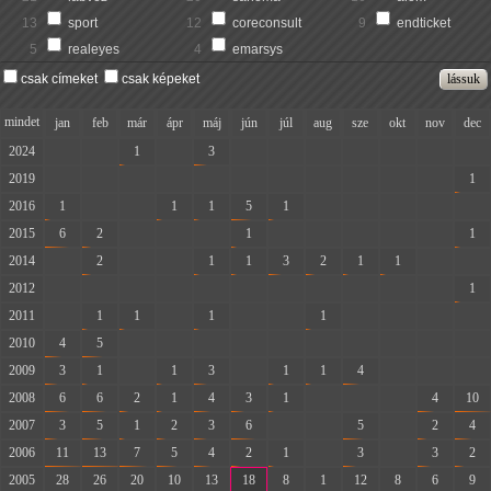
13
sport
12
coreconsult
9
endticket
5
realeyes
4
emarsys
csak címeket
csak képeket
mindet
jan
feb
már
ápr
máj
jún
júl
aug
sze
okt
nov
dec
2024
-
-
1
-
3
-
-
-
-
-
-
-
2019
-
-
-
-
-
-
-
-
-
-
-
1
2016
1
-
-
1
1
5
1
-
-
-
-
-
2015
6
2
-
-
-
1
-
-
-
-
-
1
2014
-
2
-
-
1
1
3
2
1
1
-
-
2012
-
-
-
-
-
-
-
-
-
-
-
1
2011
-
1
1
-
1
-
-
1
-
-
-
-
2010
4
5
-
-
-
-
-
-
-
-
-
-
2009
3
1
-
1
3
-
1
1
4
-
-
-
2008
6
6
2
1
4
3
1
-
-
-
4
10
2007
3
5
1
2
3
6
-
-
5
-
2
4
2006
11
13
7
5
4
2
1
-
3
-
3
2
2005
28
26
20
10
13
18
8
1
12
8
6
9