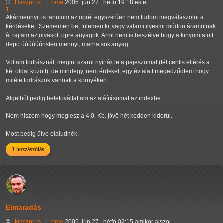
©
Haszprus
|
bme
2005. jún 27., hétfő 19:18 este
1
Akármennyit is tanulom az oprét egyszerűen nem tudom megválaszolni a
kérdéseket. Szememen be, fülemen ki, vagy valami ilyesmi módon áramolnak
át rajtam az olvasott
opre
anyagok. Arról nem is beszélve hogy a kinyomtatott
depo
úúúúúúristen mennyi, marha sok anyag.
Voltam fodrásznál, megint szarul nyírták le a pajeszomat (fél centis eltérés a
két oldal között), de mindegy, nem érdekel, egy év alatt megedződtem hogy
miféle fodrászok vannak a környéken.
Algelből pedig betetováltattam az aláírásomat az indexbe.
Nem hiszem hogy meglesz a 4,0. Kb. jövő hét kedden kiderül.
Most pedig ülve elaludnék.
1 hozzászólás
Elmaradás
©
Haszprus
|
bme
2005. jún 27., hétfő 02:15 amikor alszol