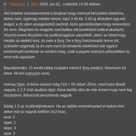
©
Haszprus
|
bme
2005. jún 02., csütörtök 14:26 délben
3
Akit érdekel visszakeresheti a blogban hogy mennyit készültem elektróra,
illetve nem, úgyhogy inkább leírom: éjjel 3-tól kb. 3:45-ig átnéztem egy-két
dolgot, a
zh
utáni anyagrészből semmit. Azon gondolkoztam hogy lemondom.
De nem. Megírtam és megérte mert kettes lett (elektróból kettest akartam).
Viszont ennek fényében ha javítóvizsgázok valamiből, akkor az lehet hogy
inkább az elektró lesz, és nem a
fony
. De a
fony
hasznosabb lenne (ld.
számelm szigorlat) Ja és nem ment át mindenki elektróból bár egyéni
eredményét senkinek se néztem meg, csak a jegyek oszlopra pillantottam rá,
most már sajnálom.
Íllapotjelentés: 15 kredit eddig (szglab4 mérés1
fony
elektro
). Maximum 43
lehet. 48-ból (
valszám
nem).
Holnap
Opre
, el kéne olvasni még 210 + 50 oldalt. Zűrös, mert hulla fáradt
vagyok, 2-2,5 órát aludtam éjjel. Kéne belőle ötös de már érzem hogy nem fog
összejönni. Kibaszott pesszimista vagyok.
Eddig 1,5 az ösztöndíjindexem. Ha az alábbi eredményeket el tudom érni
akkor már jó vagyok kellően (4,0-hoz):
anal: 3
algel: 2
depo: 3
opre: 3