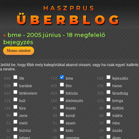
HASZPRUS
HASZPRUS
ÜBERBLOG
ÜBERBLOG
bme - 2005 június - 18 megfelelő
bejegyzés
Mutass mindent
Jelöld be, hogy főbb mely kategóriákat akarod olvasni, vagy ha csak egyet: kattints
a nevére.
940
life
772
bme
691
fejlesztés
538
barátok
465
film
436
hwsw
414
történelem
403
fotózás
305
fáradtság
218
buli
160
élelmezés
153
bringa
148
túra
96
howto
90
külföld
90
zene
68
kondi
68
mátrix
52
meló
51
epam
34
mba
32
biznisz
26
todo
24
úszás
21
labvez
20
sanoma
16
álom