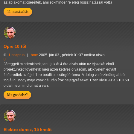
az ablakomat cserélték, ami sokmindenre elég rossz hatással volt.)
11 hozzászólás
Opre 10-től
©
Haszprus
|
bme
2005. jún 03., péntek 01:37 amikor alszol
0
Jóreggelt mindenkinek, tanuljuk át 4 óra alvás után az éjszakát című
projektünket figyelhetik meg azon kedves olvasóim, akik velem együtt
felébredtek az éjjel 1-re beállított csörgőórámra. A dolog valószínűleg abból
fog állni, hogy majd csak délután írok bejegyzéseket. Ezen kívül. Az a 210+50
oldal még mindig hátra van.
Mit gondolsz?
Elektro donez, 15 kredit