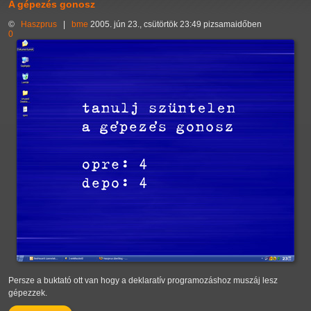
A gépezés gonosz
©
Haszprus
|
bme
2005. jún 23., csütörtök 23:49 pizsamaidőben
0
Persze a buktató ott van hogy a deklaratív programozáshoz muszáj lesz
gépezzek.