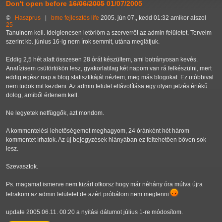
Don't open before
16/06/2005
01/07/2005
©
Haszprus
|
bme
fejlesztés
life
2005. jún 07., kedd 01:32 amikor alszol
25
Tanulnom kell. Ideiglenesen letörlöm a szerverről az admin felületet. Terveim
szerint kb. június 16-ig nem írok semmit, utána meglátjuk.
Eddig 2,5 hét alatt összesen 28 órát készültem, ami botrányosan kevés.
Analízisem csütörtökön lesz, gyakorlatilag két napom van rá felkészülni, mert
eddig egész nap a blog statisztikáját néztem, meg más blogokat. Ez utóbbival
nem tudok mit kezdeni. Az admin felület eltávolítása egy olyan jelzés értékű
dolog, amiből értenem kell.
Ne legyetek netfüggők, azt mondom.
A kommentelési lehetőségemet meghagyom, 24 óránként
hét
három
kommentet írhatok. Az új bejegyzések hiányában ez feltehetően bőven sok
lesz.
Szevasztok.
Ps. magamat ismerve nem kizárt ofkorsz hogy már néhány óra múlva újra
felrakom az admin felületet de azért próbálom nem megtenni
update 2005.06.11. 00:20 a nyitási dátumot július 1-re módosítom.