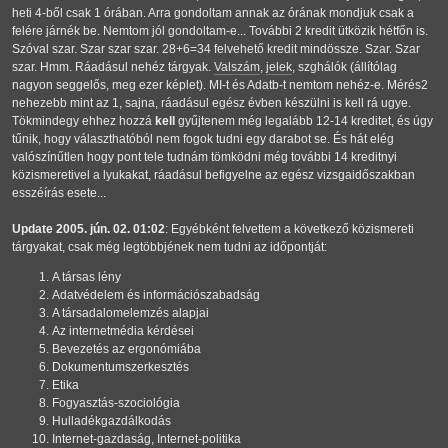
heti 4-ből csak 1 órában. Arra gondoltam annak az órának mondjuk csak a
felére járnék be. Nemtom jól gondoltam-e... További 2 kredit ütközik hétfőn is.
Szóval szar. Szar szar szar. 28+6=34 felvehető kredit mindössze. Szar. Szar
szar. Hmm. Ráadásul nehéz tárgyak.
Valszám
,
jelek
, szghálók (állítólag
nagyon seggelős, meg ezer képlet). MI-t és Adatb-t nemtom nehéz-e. Mérés2
nehezebb mint az 1, sajna, ráadásul egész évben készülni is kell rá ugye.
Tökmindegy ehhez hozzá
kell
gyűjtenem még legalább 12-14 kreditet, és úgy
tűnik, hogy választhatóból nem fogok tudni egy darabot se. És hát elég
valószínűtlen hogy pont tele tudnám tömködni még további 14 kreditnyi
közismeretivel a lyukakat, ráadásul befigyelne az egész vizsgaidőszakban
esszéírás esete...
Update 2005. jún. 02. 01:02
: Egyébként felvettem a következő közismereti
tárgyakat, csak még legtöbbjének nem tudni az időpontját:
A társas lény
Adatvédelem és információszabadság
A társadalomelemzés alapjai
Az internetmédia kérdései
Bevezetés az ergonómiába
Dokumentumszerkesztés
Etika
Fogyasztás-szociológia
Hulladékgazdálkodás
Internet-gazdaság, Internet-politika