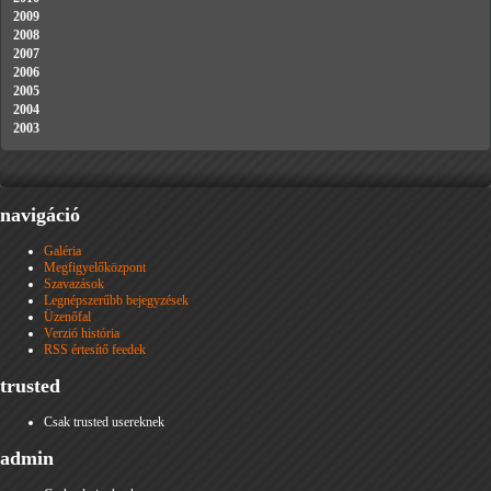
2009
2008
2007
2006
2005
2004
2003
navigáció
Galéria
Megfigyelőközpont
Szavazások
Legnépszerűbb bejegyzések
Üzenőfal
Verzió história
RSS értesítő feedek
trusted
Csak trusted usereknek
admin