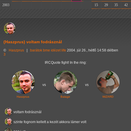
2003
-
-
-
-
-
-
-
-
15
29
35
42
(Haszprus) voltam fodrásznál
©
Haszprus
|
barátok
bme
idézet
life
2004. júl 26., hétfő 14:58 délben
3
IRCQuote fight! In the ring:
vs
vs
Haszprus
Balage
WiZARD
voltam fodrásznál
szinte fognom kellett a kezét akkora lámer volt