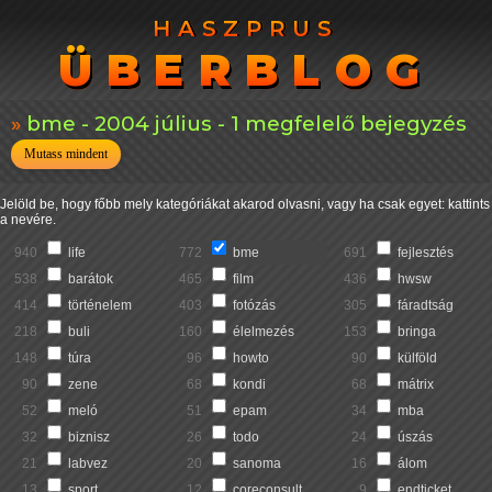
HASZPRUS
HASZPRUS
ÜBERBLOG
ÜBERBLOG
bme - 2004 július - 1 megfelelő bejegyzés
Mutass mindent
Jelöld be, hogy főbb mely kategóriákat akarod olvasni, vagy ha csak egyet: kattints
a nevére.
940
life
772
bme
691
fejlesztés
538
barátok
465
film
436
hwsw
414
történelem
403
fotózás
305
fáradtság
218
buli
160
élelmezés
153
bringa
148
túra
96
howto
90
külföld
90
zene
68
kondi
68
mátrix
52
meló
51
epam
34
mba
32
biznisz
26
todo
24
úszás
21
labvez
20
sanoma
16
álom
13
sport
12
coreconsult
9
endticket