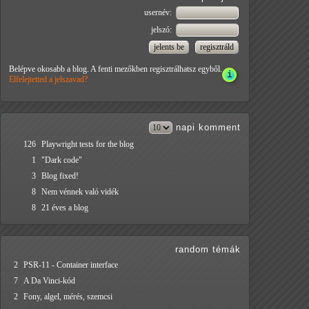
usernév:
jelszó:
Belépve okosabb a blog. A fenti mezőkben regisztrálhatsz egyből.
Elfelejtetted a jelszavad?
napi
komment
126
Playwright tests for the blog
1
"Dark code"
3
Blog fixed!
8
Nem vénnek való vidék
8
21 éves a blog
random témák
2
PSR-11 - Container interface
7
A Da Vinci-kód
2
Fony, algel, mérés, szemcsi