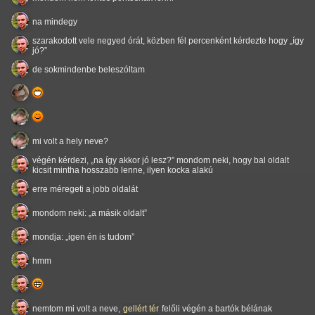
na mindegy
szarakodott vele negyed órát, közben fél percenként kérdezte hogy
így
jó?
de sokmindenbe beleszóltam
mi volt a hely neve?
végén kérdezi,
na így akkor jó lesz?
mondom neki, hogy bal oldalt
kicsit mintha hosszabb lenne, ilyen kocka alakú
erre méregeti a jobb oldalát
mondom neki:
a másik oldalt
mondja:
igen én is tudom
hmm
nemtom mi volt a neve,
gellért tér
felőli végén a bartók bélának