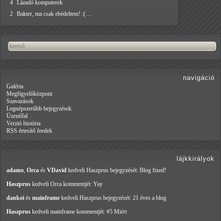
4
Lázadó komputerek
2
Bakter, ma csak ebédeltem! :(…
navigáció
Galéria
Megfigyelőközpont
Szavazások
Legnépszerűbb bejegyzések
Üzenőfal
Verzió história
RSS értesítő feedek
lájkkirályok
adamo
,
Orca
és
VDavid
kedveli Haszprus
bejegyzését: Blog fixed!
Haszprus
kedveli Orca
kommentjét: Yay
dankoi
és
mainframe
kedveli Haszprus
bejegyzését: 21 éves a blog
Haszprus
kedveli mainframe
kommentjét: #5 Miért