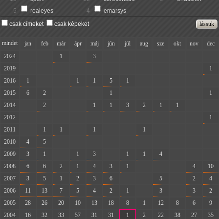
5
realeyes
4
emarsys
csak címeket
csak képeket
mindet
jan
feb
már
ápr
máj
jún
júl
aug
sze
okt
nov
dec
2024
-
-
1
-
3
-
-
-
-
-
-
-
2019
-
-
-
-
-
-
-
-
-
-
-
1
2016
1
-
-
1
1
5
1
-
-
-
-
-
2015
6
2
-
-
-
1
-
-
-
-
-
1
2014
-
2
-
-
1
1
3
2
1
1
-
-
2012
-
-
-
-
-
-
-
-
-
-
-
1
2011
-
1
1
-
1
-
-
1
-
-
-
-
2010
4
5
-
-
-
-
-
-
-
-
-
-
2009
3
1
-
1
3
-
1
1
4
-
-
-
2008
6
6
2
1
4
3
1
-
-
-
4
10
2007
3
5
1
2
3
6
-
-
5
-
2
4
2006
11
13
7
5
4
2
1
-
3
-
3
2
2005
28
26
20
10
13
18
8
1
12
8
6
9
2004
16
32
33
57
31
31
1
2
22
38
27
35