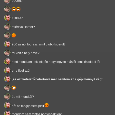
900ért?
1100-ér
miért volt lámer?
900 az női fodrász, mint utóbb kiderült
mi volt a hely neve?
mert mondtam neki elején hogy legyen másfél centi és oldalt fél
erre ilyet szól
és ezt kötelező betartani? mer nemtom ez a gép mennyit vág
és mit mondtál?
hát ott megijedtem picit
mondom nem fontos pontosnak lenni