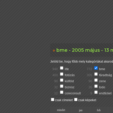
bme - 2005 május - 13 
Jelöld be, hogy főbb mely kategóriákat akarod 
940
life
772
bme
403
fotózás
305
fáradtság
90
külföld
90
zene
32
biznisz
26
todo
12
coreconsult
9
endticket
csak címeket
csak képeket
mindet
jan
feb