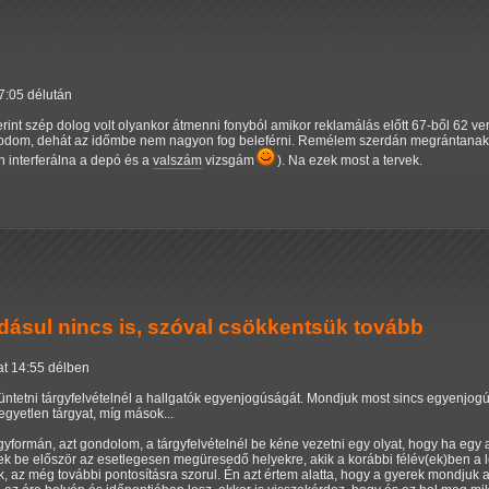
17:05 délután
int szép dolog volt olyankor átmenni fonyból amikor reklamálás előtt 67-ből 62 
kodom, dehát az időmbe nem nagyon fog beleférni. Remélem szerdán megrántana
 interferálna a depó és a
valszám
vizsgám
). Na ezek most a tervek.
ásul nincs is, szóval csökkentsük tovább
at 14:55 délben
tetni tárgyfelvételnél a hallgatók egyenjogúságát. Mondjuk most sincs egyenjogú
egyetlen tárgyat, míg mások...
formán, azt gondolom, a tárgyfelvételnél be kéne vezetni egy olyat, hogy ha egy a
enek be először az esetlegesen megüresedő helyekre, akik a korábbi félév(ek)ben a l
nk, az még további pontosításra szorul. Én azt értem alatta, hogy a gyerek mondjuk 