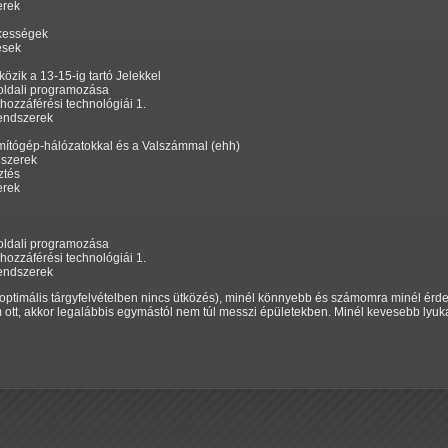
erek
kességek
ések
közik a 13-15-ig tartó Jelekkel
oldali programozása
 hozzáférési technológiái 1.
rendszerek
mítógép-hálózatokkal és a Valszámmal (ehh)
dszerek
ztés
erek
oldali programozása
 hozzáférési technológiái 1.
rendszerek
optimális tárgyfelvételben nincs ütközés), minél könnyebb és számomra minél érd
em ott, akkor legalábbis egymástól nem túl messzi épületekben. Minél kevesebb lyu