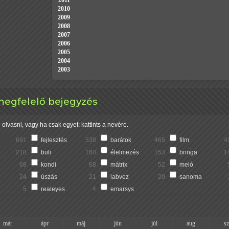
2011
2010
2009
2008
2007
2006
2005
2004
2003
megfelelő bejegyzés
olvasni, vagy ha csak egyet: kattints a nevére.
691
fejlesztés
538
barátok
465
film
4
218
buli
160
élelmezés
153
bringa
1
68
kondi
68
mátrix
52
meló
24
úszás
21
labvez
20
sanoma
5
realeyes
4
emarsys
már
ápr
máj
jún
júl
aug
s