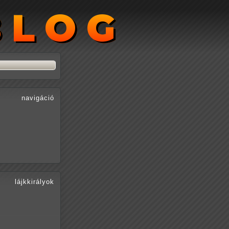
BLOG
BLOG
navigáció
lájkkirályok