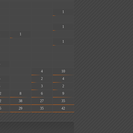
-
-
-
-
-
1
-
-
-
-
-
1
1
1
-
-
-
-
1
-
-
-
-
-
-
4
-
-
-
-
4
10
5
-
2
4
3
-
3
2
2
8
6
9
2
38
27
35
5
29
35
42