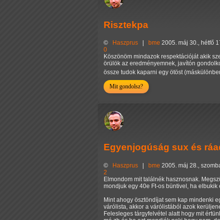
Risztekpa
©
Haszprus
|
bme
2005. máj 30., hétfő 
0
Köszönöm mindazok respektációját akik szer
örülök az eredményemnek, javítón gondol
össze tudok kaparni egy ötöst (máskülönben
Mit gondolsz?
Egyenjogúság sux és ráad
©
Haszprus
|
bme
2005. máj 28., szomb
2
Elmondom mit találnék hasznosnak. Megszün
mondjuk egy 40e Ft-os büntivel, ha elbukik 
Mint ahogy ösztöndíjat sem kap mindenki egy
várólista, akkor a várólistából azok kerülj
Felesleges tárgyfelvétel alatt hogy mit értü