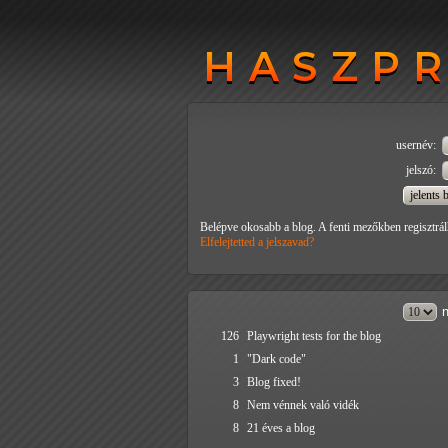
HASZP
HASZP
usernév:
jelszó:
Belépve okosabb a blog. A fenti mezőkben regisztrál
Elfelejtetted a jelszavad?
n
126
Playwright tests for the blog
1
"Dark code"
3
Blog fixed!
8
Nem vénnek való vidék
8
21 éves a blog