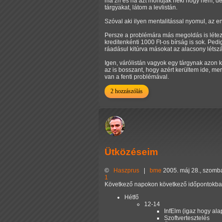
má
zh
és ha azt mondják neki hogy nem, de 
tárgyakat, látom a levlistán.
Szóval aki ilyen mentalitással nyomul, az e
Persze a problémára más megoldás is létezn
kreditenkénti 1000 Ft-os bírság is sok. Ped
ráadásul kitúrva másokat az alacsony létsz
Igen, várólistán vagyok egy tárgynak azon k
az is bosszant, hogy azért kerültem ide, m
van a fenti problémával.
2 hozzászólás
Ütközéseim
©
Haszprus
|
bme
2005. máj 28., szomb
1
Következő napokon következő időpontokban 
Hétfő
12-14
InfElm (igaz hogy ala
Szoftvertesztelés