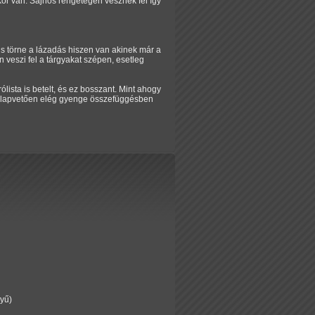
kor van. Sajnos rengetegen vesznek fel így
s törne a lázadás hiszen van akinek már a
n veszi fel a tárgyakat szépen, esetleg
lista is betelt, és ez bosszant. Mint ahogy
ez alapvetően elég gyenge összefüggésben
nyű)