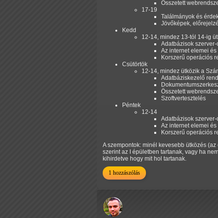
Összetett webrendsz
17-19
Találmányok és érde
Jövőképek, előrejelz
Kedd
12-14, mindez 13-tól 14-ig üt
Adatbázisok szerver-
Az internet elemei és
Korszerű operációs 
Csütörtök
12-14, mindez ütközik a Szá
Adatbáziskezelő ren
Dokumentumszerkes
Összetett webrendsz
Szoftvertesztelés
Péntek
12-14
Adatbázisok szerver-
Az internet elemei és
Korszerű operációs 
A szempontok: minél kevesebb ütközés (az 
szerint az I épületben tartanak, vagy ha n
kihirdetve hogy mit hol tartanak.
1 hozzászólás