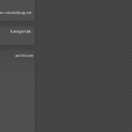
tes csúcskirályság volt
kategóriák
archívum