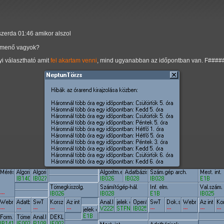
szerda 01:46 amikor alszol
r menő vagyok?
yi választható amit
fel akartam venni
, mind ugyanabban az időpontban van. F####