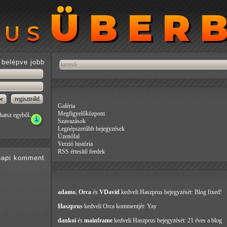
ÜBER
ÜBER
RUS
RUS
belépve jobb
Galéria
Megfigyelőközpont
hatsz egyből.
Szavazások
Legnépszerűbb bejegyzések
Üzenőfal
Verzió história
RSS értesítő feedek
api
komment
adamo
,
Orca
és
VDavid
kedveli Haszprus
bejegyzését: Blog fixed!
Haszprus
kedveli Orca
kommentjét: Yay
dankoi
és
mainframe
kedveli Haszprus
bejegyzését: 21 éves a blog