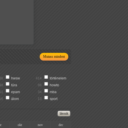
Mutass mindent
36
hwsw
414
történelem
48
túra
96
howto
51
epam
34
mba
16
álom
13
sport
ze
okt
nov
dec