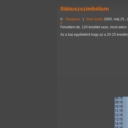
Státuszszimbólum
©
Haszprus
|
bme
úszás
2005. máj 25., 
2
Felvettem kb. 120 kreditet vaze, most akko
Az a baj egyébként hogy az a 20-25 kreditn