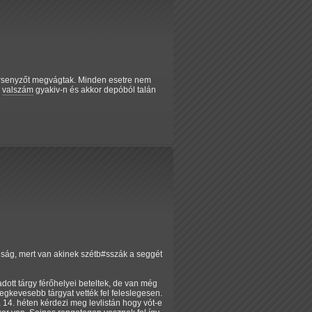
versenyzőt megvágtak. Minden esetre nem
k
valszám
gyakiv-n és akkor depóból talán
ság, mert van akinek szétb#sszák a seggét
dott tárgy férőhelyei beteltek, de van még
egkevesebb tárgyat vették fel feleslegesen.
a 14. héten kérdezi meg levlistán hogy vót-e