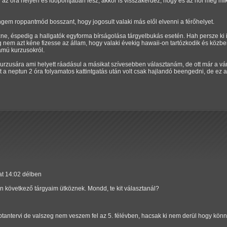
az óra helyén és időpontjában lesz, akkor is visszakérdez, hogy és az hol meg mi
ngem roppantmód bosszant, hogy jogosult valaki más elől elvenni a férőhelyet.
e, éspedig a hallgatók egyforma bírságolása tárgyelbukás esetén. Hah persze ki i
ig nem azt kéne fizesse az állam, hogy valaki évekig hawaii-on tartózkodik és közbe
ámú kurzusokról.
urzusára ami helyett ráadásul a másikat szívesebben választanám, de ott már a váró
ert a neptun 2 óra folyamatos kattintgatás után volt csak hajlandó beengedni, de 
at 14:02 délben
következő tárgyaim ütköznek. Mondd, te kit választanál?
ptantervi de valszeg nem veszem fel az 5. félévben, hacsak ki nem derül hogy kön