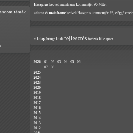
Haszprus
kedveli mainframe
kommentjét: #5 Miért
random témák
adamo
és
mainframe
kedveli Haszprus
kommentjét: #3, eléggé emele
fejlesztés
blog
buli
life
ai
bringa
fotózás
sport
 is…
2026
01
02
03
04
05
06
07
08
2025
2024
2023
2020
2019
2018
2017
2016
2015
2014
2013
2012