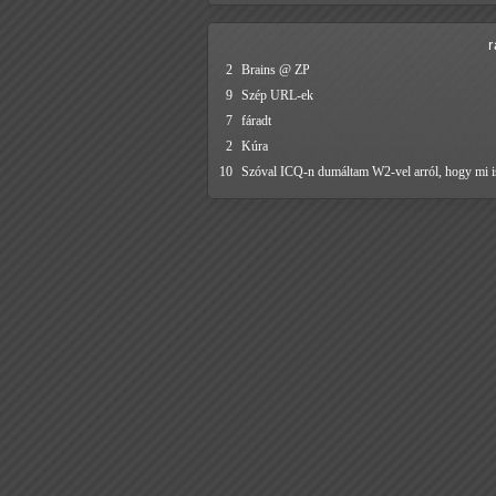
2
Brains @ ZP
9
Szép URL-ek
7
fáradt
2
Kúra
10
Szóval ICQ-n dumáltam W2-vel arról, hogy mi