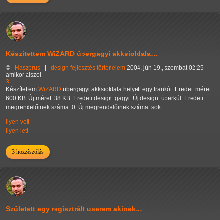
Készítettem WiZARD übergagyi akksioldala…
©
Haszprus
|
design
fejlesztés
történelem
2004. jún 19., szombat 02:25
amikor alszol
3
Készítettem
WiZARD
übergagyi akksioldala helyett egy frankót. Eredeti méret:
600 KB. Új méret: 38 KB. Eredeti design: gagyi. Új design: überkúl. Eredeti
megrendelőinek száma: 0. Új megrendelőinek száma: sok.
Ilyen volt
Ilyen lett
3 hozzászólás
Született egy regisztrált userem akinek…