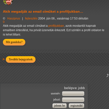
Akik megadják az email címüket a profiljukban…
©
Haszprus
|
fejlesztés
2004. jún 06., vasárnap 17:53 délután
0
Akik megadják az email címüket a
profiljukban
, azok mostantól kapnak
emailben értesítést, ha privát üzenetük érkezett. Ezt szintén a profil oldalon le
is lehet tiltani.
Mit gondolsz?
További bejegyzések
belépve jobb
usernév:
jelszó: