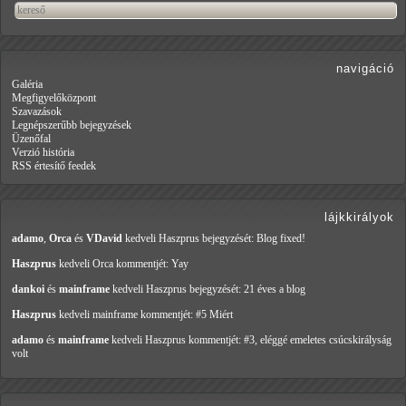
navigáció
Galéria
Megfigyelőközpont
Szavazások
Legnépszerűbb bejegyzések
Üzenőfal
Verzió história
RSS értesítő feedek
lájkkirályok
adamo
,
Orca
és
VDavid
kedveli Haszprus
bejegyzését: Blog fixed!
Haszprus
kedveli Orca
kommentjét: Yay
dankoi
és
mainframe
kedveli Haszprus
bejegyzését: 21 éves a blog
Haszprus
kedveli mainframe
kommentjét: #5 Miért
adamo
és
mainframe
kedveli Haszprus
kommentjét: #3, eléggé emeletes csúcskirályság
volt