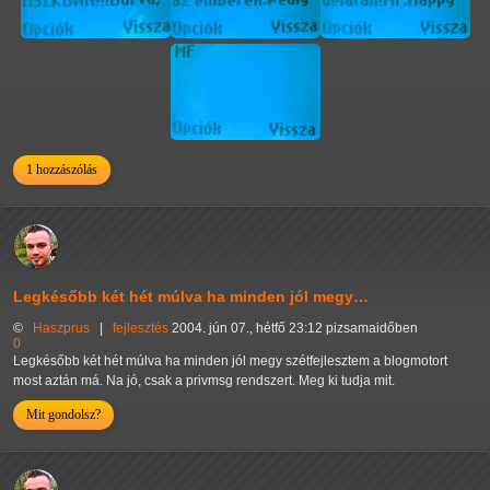
1 hozzászólás
Legkésőbb két hét múlva ha minden jól megy…
©
Haszprus
|
fejlesztés
2004. jún 07., hétfő 23:12 pizsamaidőben
0
Legkésőbb két hét múlva ha minden jól megy szétfejlesztem a blogmotort
most aztán má. Na jó, csak a privmsg rendszert. Meg ki tudja mit.
Mit gondolsz?