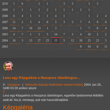
2010
1
6
-
2
1
-
3
3
-
1
3
-
2009
1
1
1
2
2
1
1
1
2
1
-
-
2008
6
4
1
1
1
4
1
-
-
1
2
4
2007
11
2
5
4
8
5
3
5
7
4
9
8
2006
14
7
19
23
1
3
-
-
1
7
8
4
2005
4
7
1
5
5
14
7
3
4
10
2
2
2004
16
3
13
27
23
15
5
12
18
25
23
5
2003
-
-
-
-
-
-
-
-
9
19
8
11
Lesz egy Képgaléria a Haszprus überblogon…
©
Haszprus
|
fejlesztés
fotózás
történelem
version history
2004. jún 28.,
hétfő 03:28 amikor alszol
3
Lesz egy Képgaléria a Haszprus überblogon, egyelőre tartalommal feltöltés
alatt áll. Na jó, mindegy, azé már használhatjátok.
Képgaléria