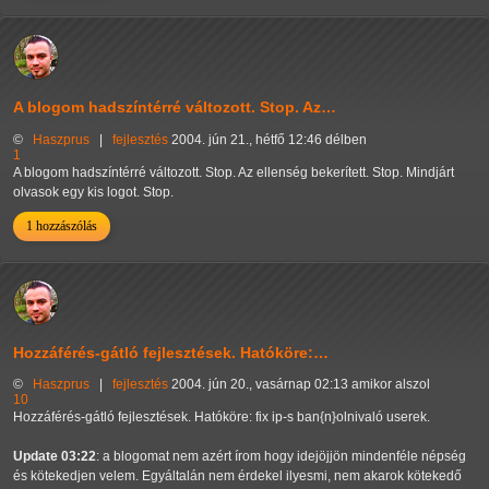
A blogom hadszíntérré változott. Stop. Az…
©
Haszprus
|
fejlesztés
2004. jún 21., hétfő 12:46 délben
1
A blogom hadszíntérré változott. Stop. Az ellenség bekerített. Stop. Mindjárt
olvasok egy kis logot. Stop.
1 hozzászólás
Hozzáférés-gátló fejlesztések. Hatóköre:…
©
Haszprus
|
fejlesztés
2004. jún 20., vasárnap 02:13 amikor alszol
10
Hozzáférés-gátló fejlesztések. Hatóköre: fix ip-s ban{n}olnivaló userek.
Update 03:22
: a blogomat nem azért írom hogy idejöjjön mindenféle népség
és kötekedjen velem. Egyáltalán nem érdekel ilyesmi, nem akarok kötekedő