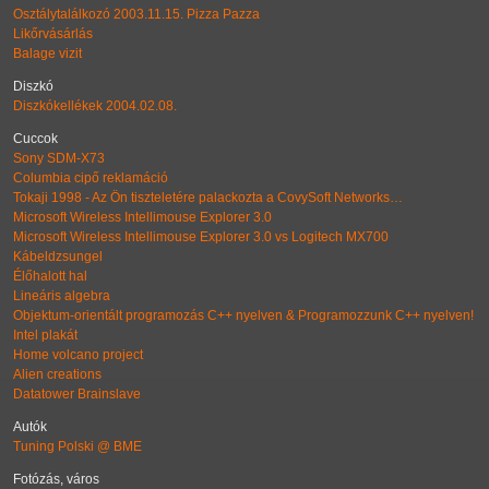
Osztálytalálkozó 2003.11.15. Pizza Pazza
Likőrvásárlás
Balage vizit
Diszkó
Diszkókellékek 2004.02.08.
Cuccok
Sony SDM-X73
Columbia cipő reklamáció
Tokaji 1998 - Az Ön tiszteletére palackozta a CovySoft Networks…
Microsoft Wireless Intellimouse Explorer 3.0
Microsoft Wireless Intellimouse Explorer 3.0 vs Logitech MX700
Kábeldzsungel
Élőhalott hal
Lineáris algebra
Objektum-orientált programozás C++ nyelven & Programozzunk C++ nyelven!
Intel plakát
Home volcano project
Alien creations
Datatower Brainslave
Autók
Tuning Polski @ BME
Fotózás, város