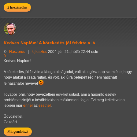
2 hozzászólás
Kedves Naplóm! A kötekedés jól felvitte a lá…
©
Haszprus
|
fejlesztés
2004. jún 21., hétfő 22:44 este
0
Kedves Naplóm!
A kötekedés jól felvitte a látogatottságodat, volt aki egész nap szemlélte, hogy
hogy alakul a csata rajtad, és volt, aki újra belépett rég nem használt
felhasználói nevével
További jóhír, hogy bevezettem egy-két újítást, ami a hasonló esetek
problémaszintjét a későbbiekben csökkenteni fogja. Ezt meg kellett volna
lépjem már
ennél
az
esetnél
.
Üdvözlettel,
Gazdád
Mit gondolsz?