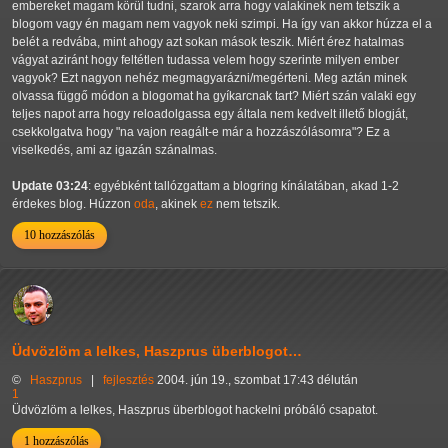
embereket magam körül tudni, szarok arra hogy valakinek nem tetszik a
blogom vagy én magam nem vagyok neki szimpi. Ha így van akkor húzza el a
belét a redvába, mint ahogy azt sokan mások teszik. Miért érez hatalmas
vágyat aziránt hogy feltétlen tudassa velem hogy szerinte milyen ember
vagyok? Ezt nagyon nehéz megmagyarázni/megérteni. Meg aztán minek
olvassa függő módon a blogomat ha gyíkarcnak tart? Miért szán valaki egy
teljes napot arra hogy reloadolgassa egy általa nem kedvelt illető blogját,
csekkolgatva hogy "na vajon reagált-e már a hozzászólásomra"? Ez a
viselkedés, ami az igazán szánalmas.
Update 03:24
: egyébként tallózgattam a blogring kínálatában, akad 1-2
érdekes blog. Húzzon
oda
, akinek
ez
nem tetszik.
10 hozzászólás
Üdvözlöm a lelkes, Haszprus überblogot…
©
Haszprus
|
fejlesztés
2004. jún 19., szombat 17:43 délután
1
Üdvözlöm a lelkes, Haszprus überblogot hackelni próbáló csapatot.
1 hozzászólás