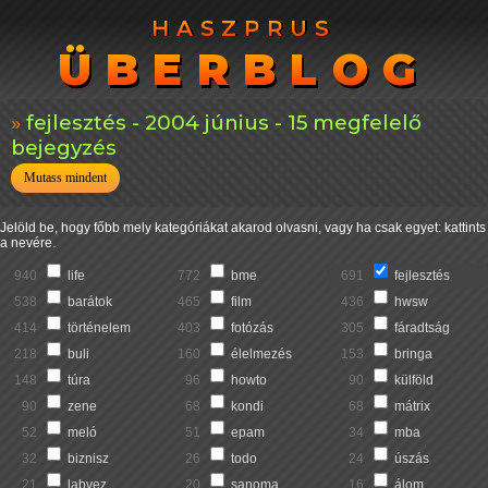
HASZPRUS
HASZPRUS
ÜBERBLOG
ÜBERBLOG
fejlesztés - 2004 június - 15 megfelelő
bejegyzés
Mutass mindent
Jelöld be, hogy főbb mely kategóriákat akarod olvasni, vagy ha csak egyet: kattints
a nevére.
940
life
772
bme
691
fejlesztés
538
barátok
465
film
436
hwsw
414
történelem
403
fotózás
305
fáradtság
218
buli
160
élelmezés
153
bringa
148
túra
96
howto
90
külföld
90
zene
68
kondi
68
mátrix
52
meló
51
epam
34
mba
32
biznisz
26
todo
24
úszás
21
labvez
20
sanoma
16
álom