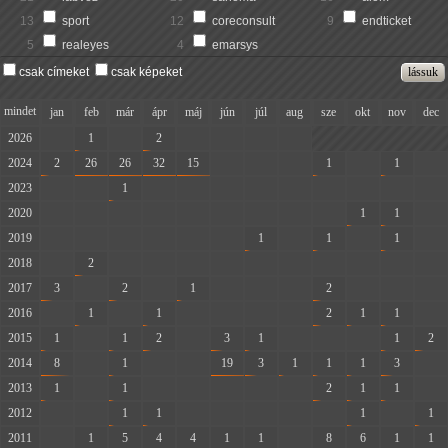
13
sport
12
coreconsult
9
endticket
5
realeyes
4
emarsys
csak címeket
csak képeket
mindet
jan
feb
már
ápr
máj
jún
júl
aug
sze
okt
nov
dec
2026
-
1
-
2
-
-
-
-
2024
2
26
26
32
15
-
-
-
1
-
1
-
2023
-
-
1
-
-
-
-
-
-
-
-
-
2020
-
-
-
-
-
-
-
-
-
1
1
-
2019
-
-
-
-
-
-
1
-
1
-
1
-
2018
-
2
-
-
-
-
-
-
-
-
-
-
2017
3
-
2
-
1
-
-
-
2
-
-
-
2016
-
1
-
1
-
-
-
-
2
1
1
-
2015
1
-
1
2
-
3
1
-
-
-
1
2
2014
8
-
1
-
-
19
3
1
1
1
3
-
2013
1
-
1
-
-
-
-
-
2
1
1
-
2012
-
-
1
1
-
-
-
-
-
1
-
1
2011
-
1
5
4
4
1
1
-
8
6
1
1