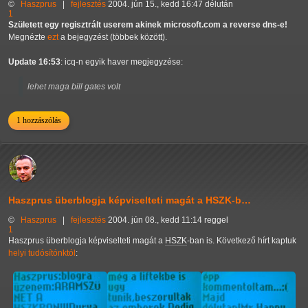
©
Haszprus
|
fejlesztés
2004. jún 15., kedd 16:47 délután
1
Született egy regisztrált userem akinek microsoft.com a reverse dns-e!
Megnézte
ezt
a bejegyzést (többek között).
Update 16:53
: icq-n egyik haver megjegyzése:
lehet maga bill gates volt
1 hozzászólás
Haszprus überblogja képviselteti magát a HSZK-b…
©
Haszprus
|
fejlesztés
2004. jún 08., kedd 11:14 reggel
1
Haszprus überblogja képviselteti magát a
HSZK
-ban is. Következő hírt kaptuk
helyi tudósítónktól
: