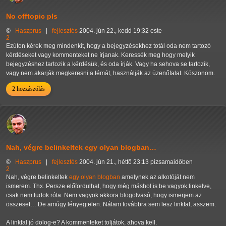
No offtopic pls
©
Haszprus
|
fejlesztés
2004. jún 22., kedd 19:32 este
2
Ezúton kérek meg mindenkit, hogy a bejegyzésekhez totál oda nem tartozó
kérdéseket vagy kommenteket ne írjanak. Keressék meg hogy melyik
bejegyzéshez tartozik a kérdésük, és oda írják. Vagy ha sehova se tartozik,
vagy nem akarják megkeresni a témát, használják az üzenőfalat. Köszönöm.
2 hozzászólás
Nah, végre belinkeltek egy olyan blogban…
©
Haszprus
|
fejlesztés
2004. jún 21., hétfő 23:13 pizsamaidőben
2
Nah, végre belinkeltek
egy olyan blogban
amelynek az alkotóját nem
ismerem. Thx. Persze előfordulhat, hogy még máshol is be vagyok linkelve,
csak nem tudok róla. Nem vagyok akkora blogolvasó, hogy ismerjem az
összeset… De amúgy lényegtelen. Nálam továbbra sem lesz linkfal, asszem.
A linkfal jó dolog-e? A kommenteket toljátok, ahova kell.