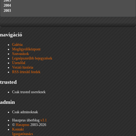
2005
2004
2003
navigáció
Galéria
Megfigyelőközpont
Szavazások
Legnépszerűbb bejegyzések
Üzenőfal
Verzió história
RSS értesítő feedek
trusted
Csak trusted usereknek
admin
Csak adminoknak
Haszprus überblog
v3.1
©
Haszprus
2003-2026
Kontakt
Igazgatótanács