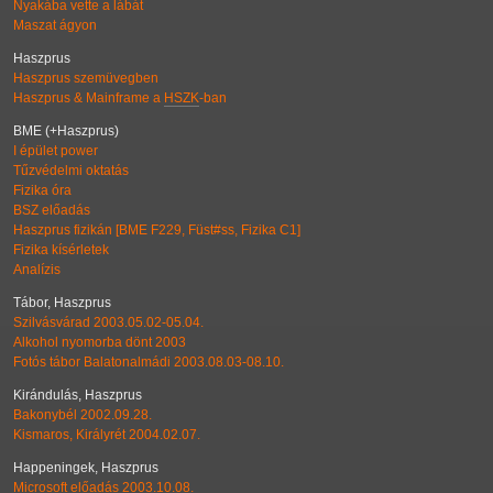
Nyakába vette a lábát
Maszat ágyon
Haszprus
Haszprus szemüvegben
Haszprus & Mainframe a
HSZK
-ban
BME (+Haszprus)
I épület power
Tűzvédelmi oktatás
Fizika óra
BSZ előadás
Haszprus fizikán [BME F229, Füst#ss, Fizika C1]
Fizika kísérletek
Analízis
Tábor, Haszprus
Szilvásvárad 2003.05.02-05.04.
Alkohol nyomorba dönt 2003
Fotós tábor Balatonalmádi 2003.08.03-08.10.
Kirándulás, Haszprus
Bakonybél 2002.09.28.
Kismaros, Királyrét 2004.02.07.
Happeningek, Haszprus
Microsoft előadás 2003.10.08.