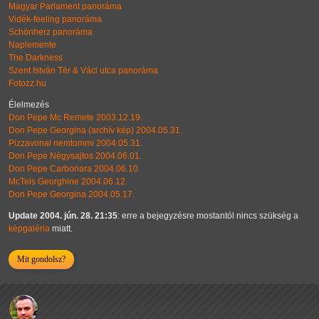
Magyar Parlament panoráma
Vidék-feeling panoráma
Schönherz panoráma
Naplemente
The Darkness
Szent István Tér & Váci utca panoráma
Fotozz.hu
Élelmezés
Don Pepe Mc Remete 2003.12.19.
Don Pepe Georgina (archív kép) 2004.05.31.
Pizzavonal nemtommi 2004.05.31.
Don Pepe Négysajtos 2004.06.01.
Don Pepe Carbonara 2004.06.10.
McTels Georghine 2004.06.12.
Don Pepe Georgina 2004.05.17.
Update 2004. jún. 28. 21:35
: erre a bejegyzésre mostantól nincs szükség a
képgaléria
miatt.
Mit gondolsz?