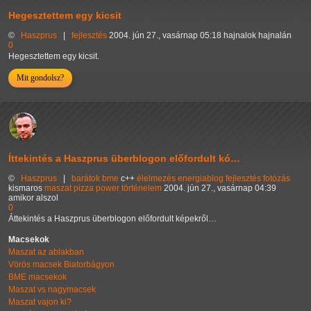
Hegesztettem egy kicsit
©
Haszprus
|
fejlesztés
2004. jún 27., vasárnap 05:18 hajnalok hajnalán
0
Hegesztettem egy kicsit.
Mit gondolsz?
Íttekintés a Haszprus überblogon előfordult kó…
©
Haszprus
|
barátok
bme
c++
élelmezés
energiablog
fejlesztés
fotózás
kismaros
maszat
pizza
power
történelem
2004. jún 27., vasárnap 04:39
amikor alszol
0
Áttekintés a Haszprus überblogon előfordult képekről…
Macsekok
Maszat az ablakban
Vörös macsek Biatorbágyon
BME macsekok
Maszat vs nagymacsek
Maszat vajon ki?