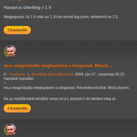
Haszprus überblog v 1.9
Megjegyzés: Az 1.9 után az 1.10-es verzió fog jönni, véletlenül se 2.0.
3 hozzászólás
mr.a megpróbálta meghackelni a blogomat. Részle…
©
Haszprus
|
fáradtság
fejlesztés
hwsw
2004. jún 27., vasárnap 05:25
hajnalok hajnalán
4
mr.a megpróbálta meghackelni a blogomat. Részletek később. Most alszom.
Na yo mielőtt bárki kérdőre vonja mr.a-t, közlöm h én kértem meg rá.
4 hozzászólás