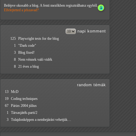
Belépve okosabb a blog. A fenti mezőkben regisztrálhatsz egyből.
Elfelejtetted a jelszavad?
napi
komment
125
Playwright tests for the blog
1
"Dark code"
3
Blog fixed!
8
Nem vénnek való vidék
8
21 éves a blog
random témák
13
McD
19
Coding techniques
67
Párizs 2004 július
1
Társasjáték-parti/2
3
Tulajdonképpen a nembejárást vehetjük…