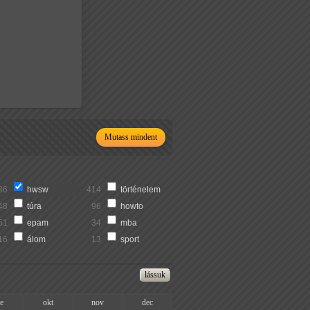
Mutass mindent
36
hwsw
414
történelem
48
túra
96
howto
51
epam
34
mba
16
álom
13
sport
ze
okt
nov
dec