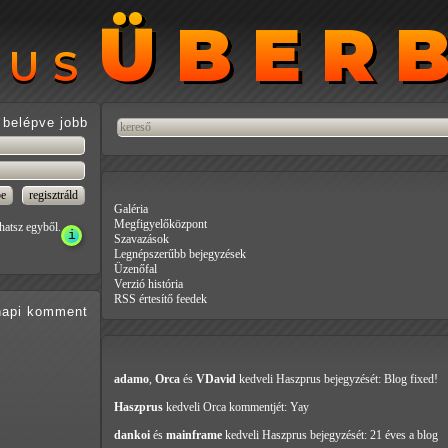
ÜBER
ÜBER
RUS
RUS
belépve jobb
Galéria
Megfigyelőközpont
hatsz egyből.
Szavazások
Legnépszerűbb bejegyzések
Üzenőfal
Verzió história
RSS értesítő feedek
api
komment
adamo
,
Orca
és
VDavid
kedveli Haszprus
bejegyzését: Blog fixed!
Haszprus
kedveli Orca
kommentjét: Yay
dankoi
és
mainframe
kedveli Haszprus
bejegyzését: 21 éves a blog