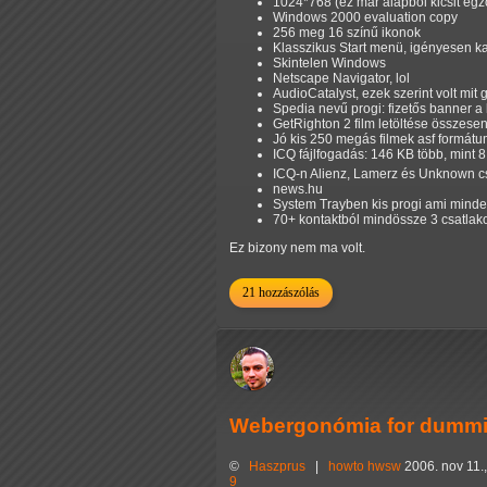
1024*768 (ez már alapból kicsit egzo
Windows 2000 evaluation copy
256 meg 16 színű ikonok
Klasszikus Start menü, igényesen k
Skintelen Windows
Netscape Navigator, lol
AudioCatalyst, ezek szerint volt mit g
Spedia nevű progi: fizetős banner a 
GetRighton 2 film letöltése összese
Jó kis 250 megás filmek asf formátu
ICQ fájlfogadás: 146 KB több, mint 8 
ICQ-n Alienz, Lamerz és Unknown c
news.hu
System Trayben kis progi ami minde
70+ kontaktból mindössze 3 csatlak
Ez bizony nem ma volt.
21 hozzászólás
Webergonómia for dummies
©
Haszprus
|
howto
hwsw
2006. nov 11.
9