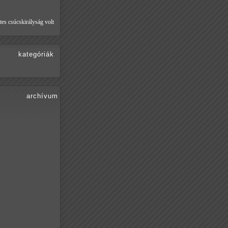
tes csúcskirályság volt
kategóriák
archívum