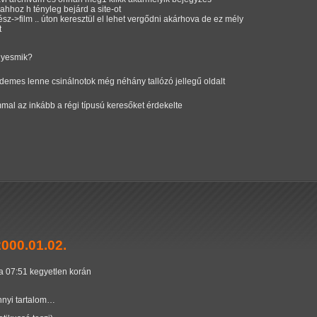
ahhoz h tényleg bejárd a site-ot
ész->film .. úton keresztül el lehet vergődni akárhova de ez mély
t
lyesmik?
rdemes lenne csinálnotok még néhány tallózó jellegű oldalt
mmal az inkább a régi típusú keresőket érdekelte
2000.01.02.
da 07:51 kegyetlen korán
nnyi tartalom…