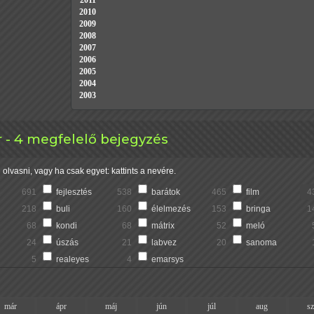
2011
2010
2009
2008
2007
2006
2005
2004
2003
- 4 megfelelő bejegyzés
olvasni, vagy ha csak egyet: kattints a nevére.
691
fejlesztés
538
barátok
465
film
4
218
buli
160
élelmezés
153
bringa
1
68
kondi
68
mátrix
52
meló
24
úszás
21
labvez
20
sanoma
5
realeyes
4
emarsys
már
ápr
máj
jún
júl
aug
s