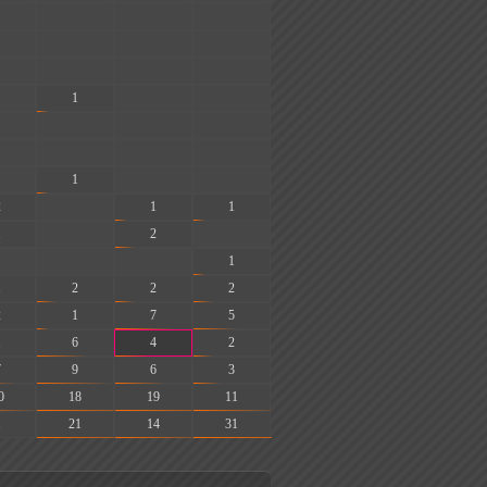
-
-
-
-
-
-
-
-
-
1
-
-
-
-
-
-
-
-
1
-
-
2
-
1
1
1
-
2
-
-
-
1
1
2
2
2
2
1
7
5
1
6
4
2
7
9
6
3
0
18
19
11
1
21
14
31