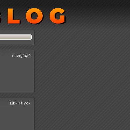
BLOG
BLOG
navigáció
lájkkirályok