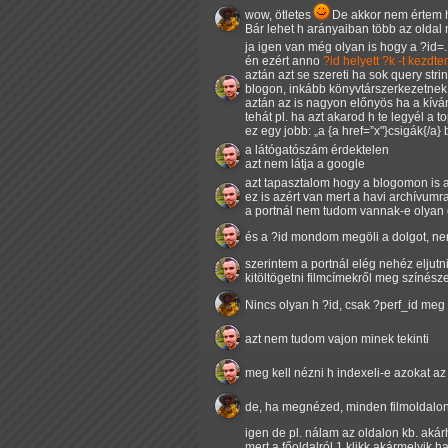
wow, ötletes
De akkor nem értem 
Bár lehet h arányaiban több az oldal 
ja igen van még olyan is hogy a ?id=..
én ezért anno
?id helyett ?k -t kezdt
aztán azt se szereti ha sok query stri
blogon, inkább könyvtárszerkezetnek 
aztán az is nagyon előnyös ha a kíván
tehát pl. ha azt akarod h te legyél a t
ez egy jobb:
a {a href=
x"}csigák{/a}
a látógatószám érdektelen
azt nem látja a google
azt tapasztalom hogy a blogomon is a
ez is azért van mert a havi archívum
a portnál nem tudom vannak-e olyan o
és a ?id mondom megöli a dolgot, ne
szerintem a portnál elég nehéz eljutni
kitöltögetni filmcímekről meg színész
Nincs olyan h ?id, csak ?perf_id me
azt nem tudom vajon minek tekinti
meg kell nézni h indexeli-e azokat az
de, ha megnézed, minden filmoldalon
igen de pl. nálam az oldalon kb. akár
mert a főoldalról 1 klikk akármelyik