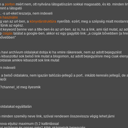
h a
porton
miért nem, ott nyilvána látogatószám sokkal magasabb, és kb. minden li
mint a látogató
. -s url-eket leszarja, nem indexeli
em használni
ng van az url-ben, a
könyvtárstruktúra
nyerőbb. ezért, meg a szépség miatt mostanra
tűnik az egész.
t keyword benne van a title-ben és az url-ben. az is, ha a link, ami rád mutat, az a
op
csigás
találat a google-ben, akkor ez egy gagyibb link:
a csigák bővebben {a hre
 bővebben"
 havi archívum oldalakat dobja ki ha vmire rákeresek, nem az adott bejegyzést
ra kibaszottul sok belső link mutat a blogomon, az adott bejegyzésre meg csak ele
ldalak amikre kibaszott sok link mutat
m indexeli
 a belső oldalakra, nem igazán tallózás-jellegű a port.. inkább keresés jellegű, de 
ekről
g ?channel_id meg ilyesmik
 oldalakat egyáltalán
 minden személy neve link, szóval rendesen összevissza végig lehet járni
hova eljutsz maximum (!) 2 kattintással
 havi archívum és onnan még1 klikk akármelyik bejegyzés