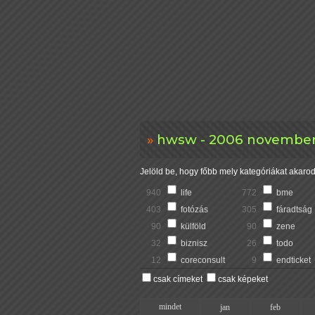
hwsw - 2006 november 
Jelöld be, hogy főbb mely kategóriákat akarod 
940
life
772
bme
403
fotózás
305
fáradtság
90
külföld
90
zene
32
biznisz
26
todo
12
coreconsult
9
endticket
csak címeket
csak képeket
mindet
jan
feb