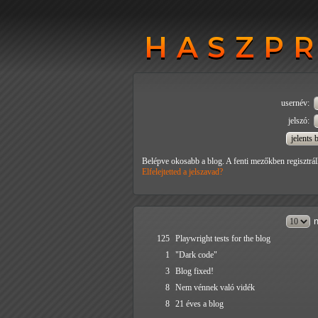
HASZP
HASZP
usernév:
jelszó:
Belépve okosabb a blog. A fenti mezőkben regisztrál
Elfelejtetted a jelszavad?
n
125
Playwright tests for the blog
1
"Dark code"
3
Blog fixed!
8
Nem vénnek való vidék
8
21 éves a blog