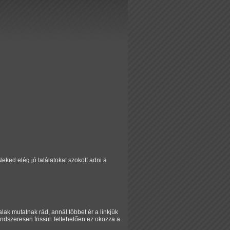
Neked elég jó találatokat szokott adni a
lak mutatnak rád, annál többet ér a linkjük
endszeresen frissül. feltehetően ez okozza a