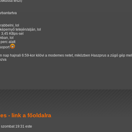
tikussá teszi)
arbantartva
rabbelni, lol
képernyő tetején/alján, lol
n 3,45 KBps-sel
mban, lol
perc alatt
soport
n nap hajnali 6:59-kor kilövi a modemes netet, miközben Haszprus a zúgó gép mell
ozva
 - link a főoldalra
, szombat 19:31 este