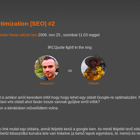
imization (SEO) #2
owto
hwsw
idézet
seo
2006. nov 25., szombat 11:03 reggel
IRCQuote fight! In the ring:
vs
Haszprus
VDavid
t is amikor arról kerestem infót hogy hogy lehet egy oldalt Google-re optimalizálni. 
nlani vmi oldalt ahol faxán össze vannak gyűjtve erről infók?
n a kérdésben művelődtem volna
link mutat egy oldalra, annál feljebb kerül a google-ben. és minél feljebb levő olda
 belül kibaszottul kurvára tele van linkelve (a belső lapok egymásra, ld. menü) és r