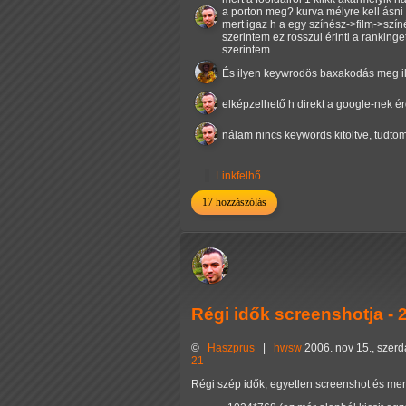
a porton meg? kurva mélyre kell ásni 
mert igaz h a egy színész->film->szín
szerintem ez rosszul érinti a rankinge
szerintem
És ilyen keywrodös baxakodás meg i
elképzelhető h direkt a google-nek é
nálam nincs keywords kitöltve, tudto
Linkfelhő
17 hozzászólás
Régi idők screenshotja - 
©
Haszprus
|
hwsw
2006. nov 15., szer
21
Régi szép idők, egyetlen screenshot és me