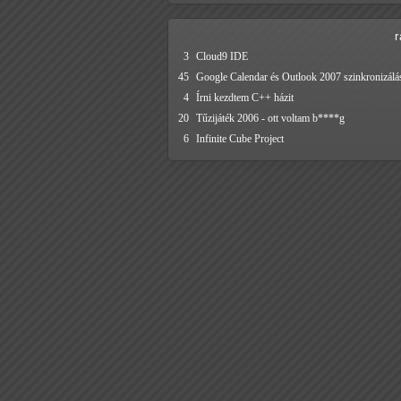
3
Cloud9 IDE
45
Google Calendar és Outlook 2007 szinkronizálá
4
Írni kezdtem C++ házit
20
Tűzijáték 2006 - ott voltam b****g
6
Infinite Cube Project