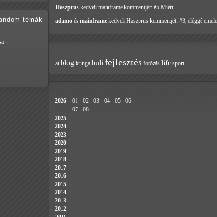
Haszprus
kedveli mainframe
kommentjét: #5 Miért
random témák
adamo
és
mainframe
kedveli Haszprus
kommentjét: #3, eléggé emele
sa
fejlesztés
blog
buli
life
ai
bringa
fotózás
sport
2026
01
02
03
04
05
06
07
08
2025
2024
2023
2020
2019
2018
2017
2016
2015
2014
2013
2012