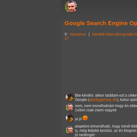
Google Search Engine Opt
©
Haszprus
|
barátok
fejlesztés
google
h
17
Btw kérdés: akkor találtam ezt a cikke
Google (
gépfüggőség
stb
), tudsz ajá
nem, nem mondhatnám hogy én ebbe
1xűen csak zseni vagyok
ja jó
alapként elmondható, hogy minél több 
is, még feljebb kerülsz. az én blogom
jó rankinget