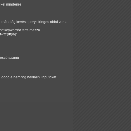
nkel mindenre
 már elég kevés query stringes oldal van a
dott keywordöt tartalmazza.
f=
x"}itt{/a}"
nyésző számú
a google nem fog nekiállni inputokat