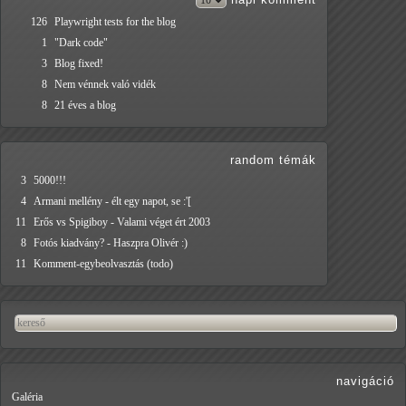
126
Playwright tests for the blog
1
"Dark code"
3
Blog fixed!
8
Nem vénnek való vidék
8
21 éves a blog
random témák
3
5000!!!
4
Armani mellény - élt egy napot, se :'[
11
Erős vs Spigiboy - Valami véget ért 2003
8
Fotós kiadvány? - Haszpra Olivér :)
11
Komment-egybeolvasztás (todo)
navigáció
Galéria