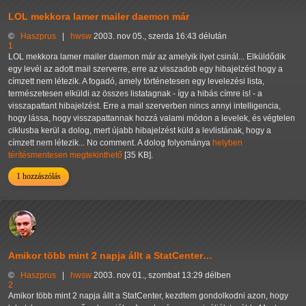
LOL mekkora lamer mailer daemon már
©
Haszprus
|
hwsw
2003. nov 05., szerda 16:43 délután
1
LOL mekkora lamer mailer daemon már az amelyik ilyet csinál... Elküldődik
egy levél az adott mail szerverre, erre az visszadob egy hibajelzést hogy a
címzett nem létezik. A fogadó, amely történetesen egy levelezési lista,
természetesen elküldi az összes listatagnak - így a hibás címre is! - a
visszapattant hibajelzést. Erre a mail szerverben nincs annyi intelligencia,
hogy lássa, hogy visszapattannak hozzá valami módon a levelek, és végtelen
ciklusba kerül a dolog, mert újabb hibajelzést küld a levlistának, hogy a
címzett nem létezik... No comment. A dolog folyománya
helyben
térítésmentesen megtekinthető
[35 KB].
1 hozzászólás
Amikor több mint 2 napja állt a StatCenter…
©
Haszprus
|
hwsw
2003. nov 01., szombat 13:29 délben
2
Amikor több mint 2 napja állt a StatCenter, kezdtem gondolkodni azon, hogy