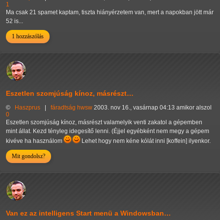
1
Ma csak 21 spamet kaptam, tiszta hiányérzetem van, mert a napokban jött már
52 is...
1 hozzászólás
Eszetlen szomjúság kínoz, másrészt…
©
Haszprus
|
fáradtság
hwsw
2003. nov 16., vasárnap 04:13 amikor alszol
0
Eszetlen szomjúság kínoz, másrészt valamelyik venti zakatol a gépemben
mint állat. Kezd tényleg idegesítő lenni. (Éjjel egyébként nem megy a gépem
kivéve ha használom
Lehet hogy nem kéne kólát inni [koffein] ilyenkor.
Mit gondolsz?
Van ez az intelligens Start menü a Windowsban…