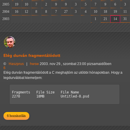
2005
19
10
7
2
9
9
3
5
7
9
6
3
2004
16
12
8
8
7
27
3
4
10
18
19
11
2003
-
-
-
-
-
-
-
-
1
21
14
31
Elég durván fragmentálódott
©
Haszprus
|
hwsw
2003. nov 29., szombat 23:00 pizsamaidőben
6
Elég durván fragmentálódott a C meghajtóm az utóbbi hónapokban. Hogy a
legdurvábbat kiemeljem:
Fragments   File Size	File Name

2270        18MB        Untitled-8.psd
6 hozzászólás