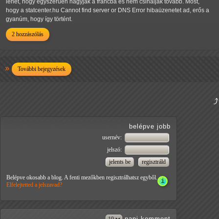
lehet, hogy egyszerűen hagyják a francba és nem csinálják tovább. Most,
hogy a statcenter.hu Cannot find server or DNS Error hibaüzenetet ad, erős a
gyanúm, hogy így történt.
2 hozzászólás
További bejegyzések
belépve jobb
usernév:
jelszó:
Belépve okosabb a blog. A fenti mezőkben regisztrálhatsz egyből.
Elfelejtetted a jelszavad?
napi
komment