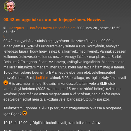
08:42-es ugyebár az utolsó bejegyzésem. Hozzáv…
©
Haszprus
|
barátok
hwsw
life
történelem
2003. nov 28., péntek 16:59
délután
0
08:42-es ugyebár az utolsó bejegyzésem. Hozzávetőlegesen 09:00-kor
elhagytam a
HSZK
-t és elindultam egy sétára a BME környékén, amolyan
felfedező túrára, hogy hogy is néz ki a környék, meg ilyenek. Vannak egészen
kellemes és kevésbé kellemes részek. Amúgy láttátok már pl. este a Bartók
Béla utat? Én tegnap láttam. Az is szép, kivilágítva legalábbis. Minden esetre
ma kicsit túltúráztam magam, mert 09:50 körül már fájt a hátam meg a lábam.
10:05 környékére beértem a BME I épületébe, ami előtt véletlenségből
összefutottam R-rel,
tudjátok
, akinek 5.03 az átlaga, és régi osztálytársam volt
R jó arc, még mindig. Először, mikor összefutottam vele a BME első
tanulmányi hetében (2003. szeptember 15-ével kezdődő héten), azt hittem
kevésbé jóarc már, de aztán megszoktam a változásait, pedig azóta olyan
egetverően sokat nem találkoztam vele, bár összefutottunk párszor.
Találkoztam Egonnal is. Ã• is jó arc, mert szorgalmasa olvassa a blogomat,
igaz Egon?
10:15-től 12:00-ig Digitális technika volt, azaz lett volna, ám�