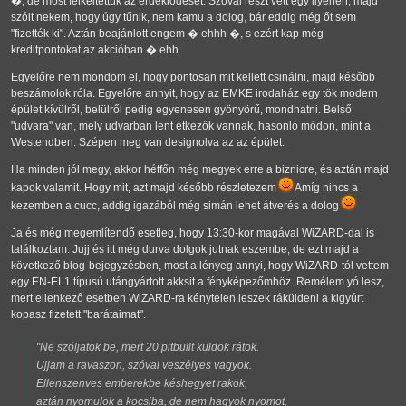
�, de most felkeltettük az érdeklődését. Szóval részt vett egy ilyenen, majd
szólt nekem, hogy úgy tűnik, nem kamu a dolog, bár eddig még őt sem
"fizették ki". Aztán beajánlott engem � ehhh �, s ezért kap még
kreditpontokat az akcióban � ehh.
Egyelőre nem mondom el, hogy pontosan mit kellett csinálni, majd később
beszámolok róla. Egyelőre annyit, hogy az EMKE irodaház egy tök modern
épület kívülről, belülről pedig egyenesen gyönyörű, mondhatni. Belső
"udvara" van, mely udvarban lent étkezők vannak, hasonló módon, mint a
Westendben. Szépen meg van designolva az az épület.
Ha minden jól megy, akkor hétfőn még megyek erre a biznicre, és aztán majd
kapok valamit. Hogy mit, azt majd később részletezem
Amíg nincs a
kezemben a cucc, addig igazából még simán lehet átverés a dolog
Ja és még megemlítendő esetleg, hogy 13:30-kor magával WiZARD-dal is
találkoztam. Jujj és itt még durva dolgok jutnak eszembe, de ezt majd a
következő blog-bejegyzésben, most a lényeg annyi, hogy WiZARD-tól vettem
egy EN-EL1 típusú utángyártott akksit a fényképezőmhöz. Remélem yó lesz,
mert ellenkező esetben WiZARD-ra kénytelen leszek ráküldeni a kigyúrt
kopasz fizetett "barátaimat".
"Ne szóljatok be, mert 20 pitbullt küldök rátok.
Ujjam a ravaszon, szóval veszélyes vagyok.
Ellenszenves emberekbe késhegyet rakok,
aztán nyomulok a kocsiba, de nem hagyok nyomot,