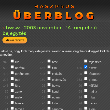
HASZPRUS
HASZPRUS
ÜBERBLOG
ÜBERBLOG
hwsw - 2003 november - 14 megfelelő
bejegyzés
Mutass mindent
Jelöld be, hogy főbb mely kategóriákat akarod olvasni, vagy ha csak egyet: kattints
a nevére.
940
life
772
bme
691
fejlesztés
538
barátok
465
film
436
hwsw
414
történelem
403
fotózás
305
fáradtság
218
buli
160
élelmezés
153
bringa
148
túra
96
howto
90
külföld
90
zene
68
kondi
68
mátrix
52
meló
51
epam
34
mba
32
biznisz
26
todo
24
úszás
21
labvez
20
sanoma
16
álom