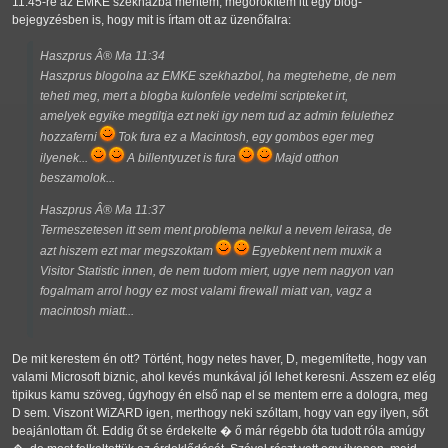
11:45-re az EMKE székházba mentem, megörökítem itt egy blog-
bejegyzésben is, hogy mit is írtam ott az üzenőfalra:
Haszprus Â® Ma 11:34
Haszprus blogolna az EMKE szekhazbol, ha megtehetne, de nem
teheti meg, mert a blogba kulonfele vedelmi scripteket irt,
amelyek egyike megtiltja ezt neki igy nem tud az admin felulethez
hozzaferni
Tok fura ez a Macintosh, egy gombos eger meg
ilyenek...
A billentyuzet is fura
Majd otthon
beszamolok...
Haszprus Â® Ma 11:37
Termeszetesen itt sem ment problema nelkul a nevem leirasa, de
azt hiszem ezt mar megszoktam
Egyebkent nem muxik a
Visitor Statistic innen, de nem tudom miert, ugye nem nagyon van
fogalmam arrol hogy ez most valami firewall miatt van, vagz a
macintosh miatt...
De mit kerestem én ott? Történt, hogy netes haver, D, megemlítette, hogy van
valami Microsoft biznic, ahol kevés munkával jól lehet keresni. Asszem ez elég
tipikus kamu szöveg, úgyhogy én első nap el se mentem erre a dologra, meg
D sem. Viszont WiZARD igen, merthogy neki szóltam, hogy van egy ilyen, sőt
beajánlottam őt. Eddig őt se érdekelte � ő már régebb óta tudott róla amúgy