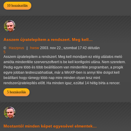
10 hozzászólás
Asszem újratelepítem a rendszert. Meg kell…
©
Haszprus
|
hwsw
2003. nov 22., szombat 17:42 délután
5
Asszem újratelepítem a rendszert. Meg kell mondjam ez elég utálatos meló
amióta mindenféle szerverszoftvert is be kell konfigolni utána. Nem szeretem.
Pedig egyre több és több beállításom van mindenféle programban, a progik
egyre jobban testreszabhatóak, már a WinXP-ben is annyi féle dolgot kell
beállítani hogy rámegy több nap mire minden olyan lesz mint
rendszerújratelepítés előtt. Ha minden igaz, ezúttal 14 hétig bírta a rencer.
5 hozzászólás
Mostantól minden képet egyesével elmentek…