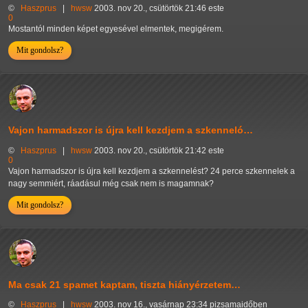
©
Haszprus
|
hwsw
2003. nov 20., csütörtök 21:46 este
0
Mostantól minden képet egyesével elmentek, megigérem.
Mit gondolsz?
Vajon harmadszor is újra kell kezdjem a szkenneló…
©
Haszprus
|
hwsw
2003. nov 20., csütörtök 21:42 este
0
Vajon harmadszor is újra kell kezdjem a szkennelést? 24 perce szkennelek a
nagy semmiért, ráadásul még csak nem is magamnak?
Mit gondolsz?
Ma csak 21 spamet kaptam, tiszta hiányérzetem…
©
Haszprus
|
hwsw
2003. nov 16., vasárnap 23:34 pizsamaidőben