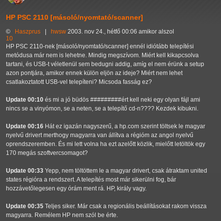
HP PSC 2110 [másoló/nyomtató/scanner]
©
Haszprus
|
hwsw
2003. nov 24., hétfő 00:06 amikor alszol
10
HP PSC 2110-nek [másoló/nyomtató/scanner] ennél idiótább telepítési
metódusa már nem is lehetne. Mindig megszívom. Miért kell kikapcsolva
tartani, és USB-t véletlenül sem bedugni addig, amíg el nem érünk a setup
azon pontjára, amikor ennek külön eljön az ideje? Miért nem lehet
csatlakoztatott USB-vel telepíteni? Micsoda fasság ez?
Update 00:10
és mi a jó büdös #########ért kell neki egy olyan fájl ami
nincs se a vinyómon, se a neten, se a telepítő cd-n???? Kezdek kibukni.
Update 00:16
Hát ez igazán nagyszerű, a hp.com szerint töltsek le magyar
nyelvű drivert merthogy magyarra van állítva a régióm az angol nyelvű
oprendszeremben. És mi lett volna ha ezt azelőtt közlik, mielőtt letöltök egy
170 megás szoftvercsomagot?
Update 00:33
Yepp, nem töltöttem le a magyar drivert, csak átraktam united
states régióra a rendszert. A telepítés most már sikerülni fog, bár
hozzávetőlegesen egy órám ment rá. HP, király vagy.
Update 00:35
Teljes siker. Már csak a regionális beállításokat rakom vissza
magyarra. Remélem HP nem szól be érte.