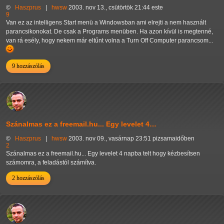
©
Haszprus
|
hwsw
2003. nov 13., csütörtök 21:44 este
9
Van ez az intelligens Start menü a Windowsban ami elrejti a nem használt
parancsikonokat. De csak a Programs menüben. Ha azon kívül is megtenné,
van rá esély, hogy nekem már eltűnt volna a Turn Off Computer parancsom...
9 hozzászólás
Szánalmas ez a freemail.hu... Egy levelet 4…
©
Haszprus
|
hwsw
2003. nov 09., vasárnap 23:51 pizsamaidőben
2
Szánalmas ez a freemail.hu... Egy levelet 4 napba telt hogy kézbesítsen
számomra, a feladástól számítva.
2 hozzászólás