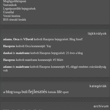
Megfigyelőközpont
Szavazások
Legnépszerűbb bejegyzések
Üzenőfal
Verzió história
RSS értesítő feedek
lájkkirályok
adamo
,
Orca
és
VDavid
kedveli Haszprus
bejegyzését: Blog fixed!
Haszprus
kedveli Orca
kommentjét: Yay
dankoi
és
mainframe
kedveli Haszprus
bejegyzését: 21 éves a blog
Haszprus
kedveli mainframe
kommentjét: #5 Miért
adamo
és
mainframe
kedveli Haszprus
kommentjét: #3, eléggé emeletes csúcskirályság
volt
kategóriák
fejlesztés
blog
buli
life
ai
bringa
fotózás
sport
archívum