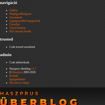
navigáció
Galéria
Megfigyelőközpont
Szavazások
Legnépszerűbb bejegyzések
Üzenőfal
Verzió história
RSS értesítő feedek
trusted
Csak trusted usereknek
admin
Csak adminoknak
Haszprus überblog
v3.1
©
Haszprus
2003-2026
Kontakt
Igazgatótanács
Mit tud ez a blog?
HASZPRUS
HASZPRUS
ÜBERBLOG
ÜBERBLOG