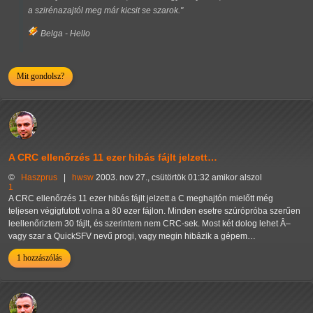
a szirénazajtól meg már kicsit se szarok."
Belga - Hello
Mit gondolsz?
A CRC ellenőrzés 11 ezer hibás fájlt jelzett…
©
Haszprus
|
hwsw
2003. nov 27., csütörtök 01:32 amikor alszol
1
A CRC ellenőrzés 11 ezer hibás fájlt jelzett a C meghajtón mielőtt még
teljesen végigfutott volna a 80 ezer fájlon. Minden esetre szúrópróba szerűen
leellenőriztem 30 fájlt, és szerintem nem CRC-sek. Most két dolog lehet Â–
vagy szar a QuickSFV nevű progi, vagy megin hibázik a gépem…
1 hozzászólás