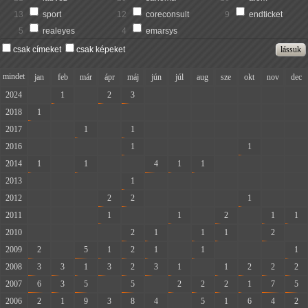
13
sport
12
coreconsult
9
endticket
5
realeyes
4
emarsys
csak címeket
csak képeket
mindet
jan
feb
már
ápr
máj
jún
júl
aug
sze
okt
nov
dec
2024
-
1
-
2
3
-
-
-
-
-
-
-
2018
1
-
-
-
-
-
-
-
-
-
-
-
2017
-
-
1
-
1
-
-
-
-
-
-
-
2016
-
-
-
-
1
-
-
-
-
1
-
-
2014
1
-
1
-
-
4
1
1
-
-
-
-
2013
-
-
-
-
1
-
-
-
-
-
-
-
2012
-
-
-
2
2
-
-
-
-
1
-
-
2011
-
-
-
1
-
-
1
-
2
-
1
1
2010
-
-
-
-
2
1
-
1
1
-
2
-
2009
2
-
5
1
2
1
-
1
-
-
-
1
2008
3
3
1
3
2
3
1
-
1
2
2
2
2007
6
3
5
-
5
-
2
2
2
1
7
5
2006
2
1
9
3
8
4
-
5
1
6
4
2