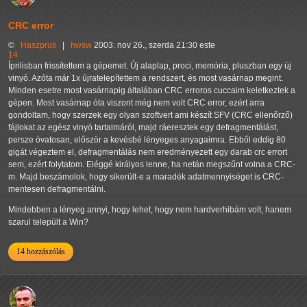
CRC error
©
Haszprus
|
hwsw
2003. nov 26., szerda 21:30 este
14
Íprilisban frissítettem a gépemet. Új alaplap, proci, memória, pluszban egy új
vinyó. Azóta már 1x újratelepítettem a rendszert, és most vasárnap megint.
Minden esetre most vasárnapig általában CRC erroros cuccaim keletkeztek a
gépen. Most vasárnap óta viszont még nem volt CRC error, ezért arra
gondoltam, hogy szerzek egy olyan szoftvert ami készít SFV (CRC ellenőrző)
fájlokat az egész vinyó tartalmáról, majd ráeresztek egy defragmentálást,
persze óvatosan, először a kevésbé lényeges anyagaimra. Ebből eddig 80
gigát végeztem el, defragmentálás nem eredményezett egy darab crc errort
sem, ezért folytatom. Eléggé királyos lenne, ha netán megszűnt volna a CRC-
m. Majd beszámolok, hogy sikerült-e a maradék adatmennyiséget is CRC-
mentesen defragmentálni.
Mindebben a lényeg annyi, hogy lehet, hogy nem hardverhibám volt, hanem
szarul települt a Win?
14 hozzászólás