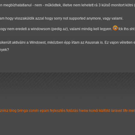
 megbízhatatlanul - nem - működtek, illetve nem lehetett rá 3 külső monitort kötni (
tam hogy visszaküldik azzal hogy sorry not supported anymore, vagy valami.
ogy nem eredeti a windowsom (pedig az), valami mindig kell legyen.
fck ths sht
 sikerült aktiválni a Windowst, miközben épp írtam az Asusnak is. Ez vajon véletle
ények?
iznisz
blog
bringa
corvin
epam
fejlesztés
fotózás
hwsw
kondi
külföld
laravel
life
mel