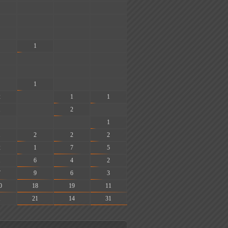
-
-
-
-
-
-
-
-
-
1
-
-
-
-
-
-
-
-
1
-
-
2
-
1
1
1
-
2
-
-
-
1
1
2
2
2
2
1
7
5
1
6
4
2
7
9
6
3
0
18
19
11
1
21
14
31