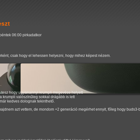
eszt
 péntek 06:00 pirkadatkor
ként, csak hogy el lehessen helyezni, hogy mihez képest nézem.
.
yit tesz hogy ugyanannyi krumpli megevése helyett
a krumpli valószínűleg sokkal drágább is lett
már kedves dolognak tekinthető.
majdnem azt vettem, de mondom +2 generáció megérhet ennyit, főleg hogy buds3-ból