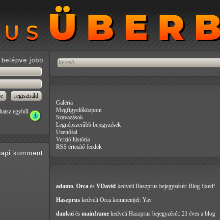
ÜBER
ÜBER
RUS
RUS
belépve jobb
Galéria
Megfigyelőközpont
hatsz egyből.
Szavazások
Legnépszerűbb bejegyzések
Üzenőfal
Verzió história
RSS értesítő feedek
api
komment
adamo
,
Orca
és
VDavid
kedveli Haszprus
bejegyzését: Blog fixed!
Haszprus
kedveli Orca
kommentjét: Yay
dankoi
és
mainframe
kedveli Haszprus
bejegyzését: 21 éves a blog