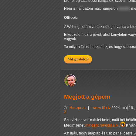
(Zeneileg tücctüccöt hallgatok, szóval nemtom
Nem is hallgatom max hangerőn
baszki
, m
Offtopic
A Withings órám valószínűleg olvassa a blo
Elképzelem ezt a jövőt, ahol kénytelen vag
vagyok.
Te milyen fülest használsz, és hogy szuperá
Mit gondolsz?
Megjött a gépem
©
Haszprus
|
hwsw
life
tv
2024. máj 16.,
2
Szervizben volt másfél hetet, múlt hét hétfő
Megint lehet
mindent reinstallálni
.
Kívánc
Azt írják, hogy alaplap és usb panel csere vo