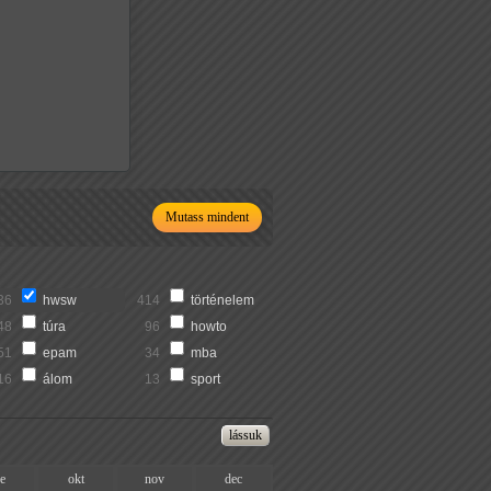
Mutass mindent
36
hwsw
414
történelem
48
túra
96
howto
51
epam
34
mba
16
álom
13
sport
ze
okt
nov
dec