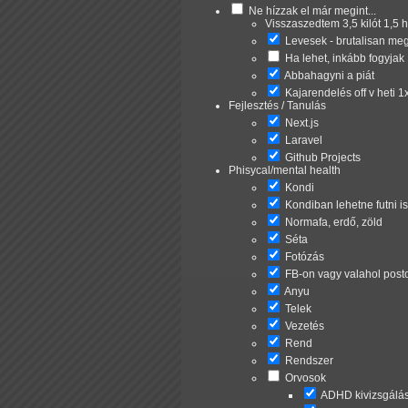
Ne hízzak el már megint...
Visszaszedtem 3,5 kilót 1,5 
Levesek
- brutalisan meg
Ha lehet, inkább fogyjak
Abbahagyni a piát
Kajarendelés off v heti 1
Fejlesztés / Tanulás
Next.js
Laravel
Github Projects
Phisycal/mental health
Kondi
Kondiban lehetne futni is
Normafa, erdő, zöld
Séta
Fotózás
FB-on vagy valahol posto
Anyu
Telek
Vezetés
Rend
Rendszer
Orvosok
ADHD kivizsgálás 