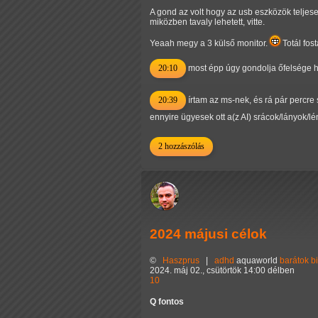
A gond az volt hogy az usb eszközök teljesen
miközben tavaly lehetett, vitte.
Yeaah megy a 3 külső monitor.
Totál fos
20:10
most épp úgy gondolja őfelsége h
20:39
írtam az ms-nek, és rá pár percre
ennyire ügyesek ott a(z AI) srácok/lányok/l
2 hozzászólás
2024 májusi célok
©
Haszprus
|
adhd
aquaworld
barátok
b
2024. máj 02., csütörtök 14:00 délben
10
Q fontos