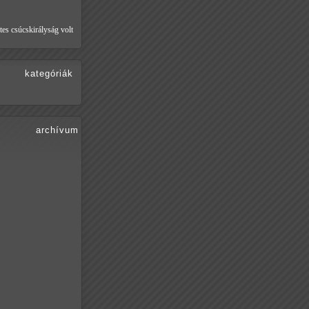
tes csúcskirályság volt
kategóriák
archívum