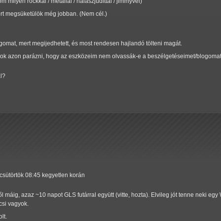
 milyen rockkal / metállal / halászjudittal / jimmyvel)
ert megsüketülök még jobban. (Nem cél.)
gomat, mert megijedhetett, és most rendesen hajlandó tölteni magát.
yok azon parázni, hogy az eszközeim nem olvassák-e a beszélgetéseimet/blogomat. 
l?
 csütörtök 08:45 kegyetlen korán
től máig, azaz ~10 napot GLS futárral együtt (vitte, hozta). Elvileg jót tenne neki e
si vagyok.
lt.