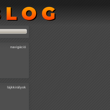
BLOG
BLOG
navigáció
lájkkirályok