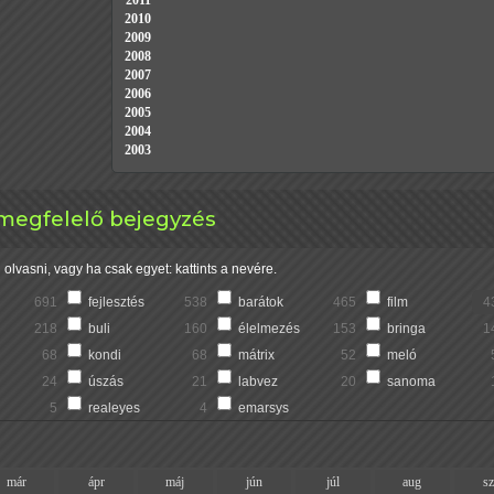
2011
2010
2009
2008
2007
2006
2005
2004
2003
 megfelelő bejegyzés
olvasni, vagy ha csak egyet: kattints a nevére.
691
fejlesztés
538
barátok
465
film
4
218
buli
160
élelmezés
153
bringa
1
68
kondi
68
mátrix
52
meló
24
úszás
21
labvez
20
sanoma
5
realeyes
4
emarsys
már
ápr
máj
jún
júl
aug
s