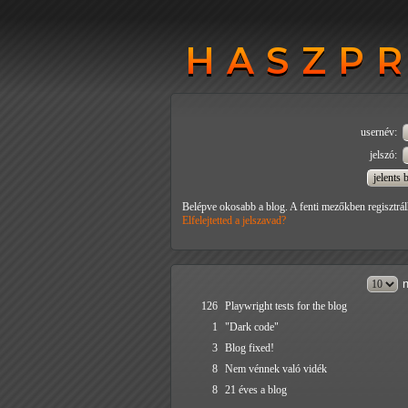
HASZP
HASZP
usernév:
jelszó:
Belépve okosabb a blog. A fenti mezőkben regisztrál
Elfelejtetted a jelszavad?
n
126
Playwright tests for the blog
1
"Dark code"
3
Blog fixed!
8
Nem vénnek való vidék
8
21 éves a blog