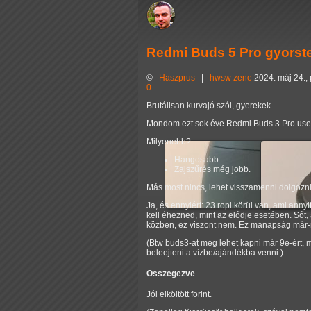
Redmi Buds 5 Pro gyorst
©
Haszprus
|
hwsw
zene
2024. máj 24.,
0
Brutálisan kurvajó szól, gyerekek.
Mondom ezt sok éve Redmi Buds 3 Pro user
Milyenebb?
Hangosabb.
Zajszűrés még jobb.
Más most nincs, lehet visszamenni dolgozni
Ja, és ennyiért: 23 ropi körül van, ami ann
kell éhezned, mint az elődje esetében. Sőt, 
közben, ez viszont nem. Ez manapság már-
(Btw buds3-at meg lehet kapni már 9e-ért, 
beleejteni a vízbe/ajándékba venni.)
Összegezve
Jól elköltött forint.