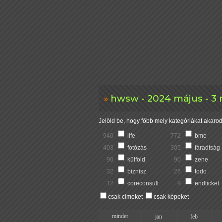
hwsw - 2024 május - 3
Jelöld be, hogy főbb mely kategóriákat akarod 
940
life
772
bme
403
fotózás
305
fáradtság
90
külföld
90
zene
32
biznisz
26
todo
12
coreconsult
9
endticket
csak címeket
csak képeket
mindet
jan
feb