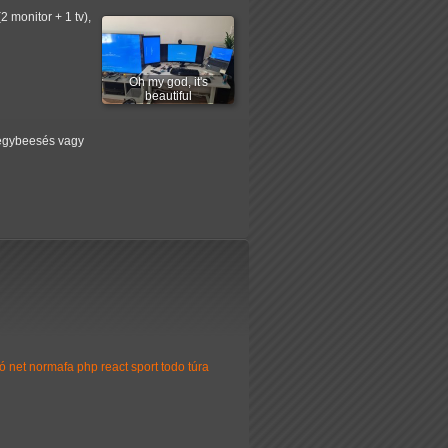
2 monitor + 1 tv),
Oh my god, it's
beautiful
n egybeesés vagy
ó
net
normafa
php
react
sport
todo
túra