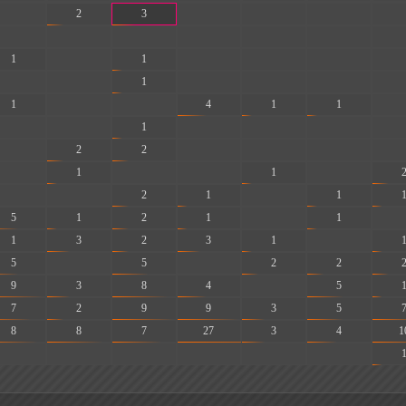
-
2
3
-
-
-
-
-
-
-
-
-
-
-
1
-
1
-
-
-
-
-
-
1
-
-
-
-
1
-
-
4
1
1
-
-
-
1
-
-
-
-
-
2
2
-
-
-
-
-
1
-
-
1
-
-
-
2
1
-
1
5
1
2
1
-
1
-
1
3
2
3
1
-
5
-
5
-
2
2
9
3
8
4
-
5
7
2
9
9
3
5
8
8
7
27
3
4
1
-
-
-
-
-
-