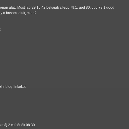
hónap alatt. Most [ápr29 15:42 bekajálva] épp 79,1, upd 80, upd 78,1 good
y a hasam toluk, miert?
x
lni blog-linkeket
máj 2 csütörtök 08:30