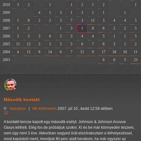
2010
3
2
-
1
-
1
2
1
2
-
-
1
2009
-
-
4
1
3
1
3
1
1
-
1
-
2008
1
8
2
2
3
7
3
11
3
4
4
5
2007
1
2
-
-
1
3
1
8
8
2
2
5
2006
3
3
3
6
5
3
4
4
5
1
1
5
2005
11
12
3
5
5
5
8
7
8
3
1
2
2004
4
11
8
14
6
7
11
9
17
18
10
11
2003
-
-
-
-
-
-
-
-
6
6
5
23
Második kontakt
©
Haszprus
|
life
történelem
2007. júl 10., kedd 12:58 délben
12
A kontakt lencse kapott egy második esélyt. Johnson & Johnson Acuvue
Oasys kétheti. Elég fos de próbáljuk szokni. Ki és be már könnyedén teszem,
nem úgy mint 3 éve. Akkoriban negyed órát elszórakoztam a felhelyezéssel,
most kapásból ment, mondjuk fél perc alatt berakom, ha már egyszer az