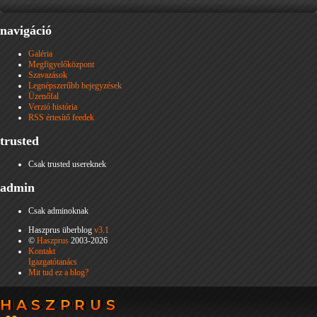
navigáció
Galéria
Megfigyelőközpont
Szavazások
Legnépszerűbb bejegyzések
Üzenőfal
Verzió história
RSS értesítő feedek
trusted
Csak trusted usereknek
admin
Csak adminoknak
Haszprus überblog
v3.1
©
Haszprus
2003-2026
Kontakt
Igazgatótanács
Mit tud ez a blog?
HASZPRUS
HASZPRUS