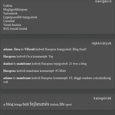
navigáció
Galéria
Megfigyelőközpont
Szavazások
Legnépszerűbb bejegyzések
Üzenőfal
Verzió história
RSS értesítő feedek
lájkkirályok
adamo
,
Orca
és
VDavid
kedveli Haszprus
bejegyzését: Blog fixed!
Haszprus
kedveli Orca
kommentjét: Yay
dankoi
és
mainframe
kedveli Haszprus
bejegyzését: 21 éves a blog
Haszprus
kedveli mainframe
kommentjét: #5 Miért
adamo
és
mainframe
kedveli Haszprus
kommentjét: #3, eléggé emeletes csúcskirályság
volt
kategóriák
fejlesztés
blog
buli
life
ai
bringa
fotózás
sport