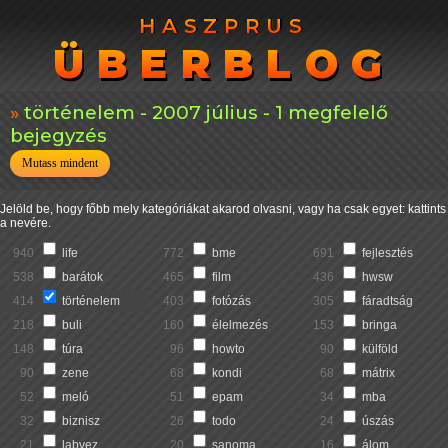
HASZPRUS
HASZPRUS
ÜBERBLOG
ÜBERBLOG
történelem - 2007 július - 1 megfelelő
bejegyzés
Mutass mindent
Jelöld be, hogy főbb mely kategóriákat akarod olvasni, vagy ha csak egyet: kattints
a nevére.
940
life
772
bme
691
fejlesztés
538
barátok
465
film
436
hwsw
414
történelem
403
fotózás
305
fáradtság
218
buli
160
élelmezés
153
bringa
148
túra
96
howto
90
külföld
90
zene
68
kondi
68
mátrix
52
meló
51
epam
34
mba
32
biznisz
26
todo
24
úszás
21
labvez
20
sanoma
16
álom