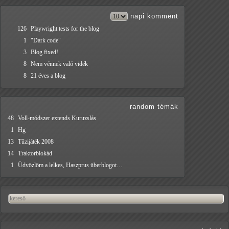
napi
komment
126
Playwright tests for the blog
1
"Dark code"
3
Blog fixed!
8
Nem vénnek való vidék
8
21 éves a blog
random témák
48
Voll-módszer extends Kuruzslás
1
Hg
13
Tűzijáték 2008
14
Traktorblokád
1
Üdvözlöm a lelkes, Haszprus überblogot…