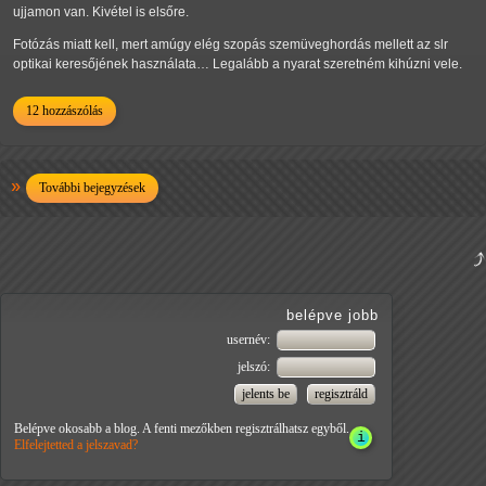
ujjamon van. Kivétel is elsőre.
Fotózás miatt kell, mert amúgy elég szopás szemüveghordás mellett az slr
optikai keresőjének használata… Legalább a nyarat szeretném kihúzni vele.
12 hozzászólás
További bejegyzések
belépve jobb
usernév:
jelszó:
Belépve okosabb a blog. A fenti mezőkben regisztrálhatsz egyből.
Elfelejtetted a jelszavad?