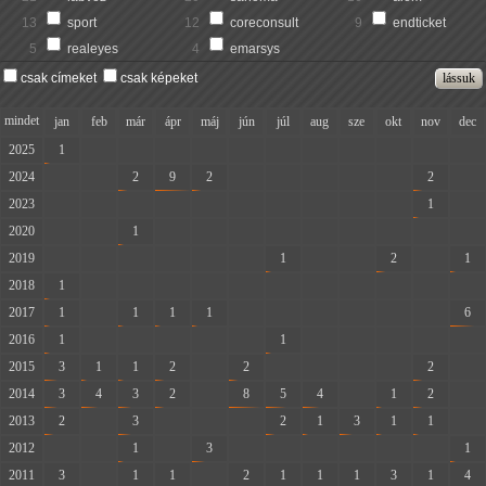
13
sport
12
coreconsult
9
endticket
5
realeyes
4
emarsys
csak címeket
csak képeket
mindet
jan
feb
már
ápr
máj
jún
júl
aug
sze
okt
nov
dec
2025
1
-
-
-
-
-
-
-
-
-
-
-
2024
-
-
2
9
2
-
-
-
-
-
2
-
2023
-
-
-
-
-
-
-
-
-
-
1
-
2020
-
-
1
-
-
-
-
-
-
-
-
-
2019
-
-
-
-
-
-
1
-
-
2
-
1
2018
1
-
-
-
-
-
-
-
-
-
-
-
2017
1
-
1
1
1
-
-
-
-
-
-
6
2016
1
-
-
-
-
-
1
-
-
-
-
-
2015
3
1
1
2
-
2
-
-
-
-
2
-
2014
3
4
3
2
-
8
5
4
-
1
2
-
2013
2
-
3
-
-
-
2
1
3
1
1
-
2012
-
-
1
-
3
-
-
-
-
-
-
1
2011
3
-
1
1
-
2
1
1
1
3
1
4