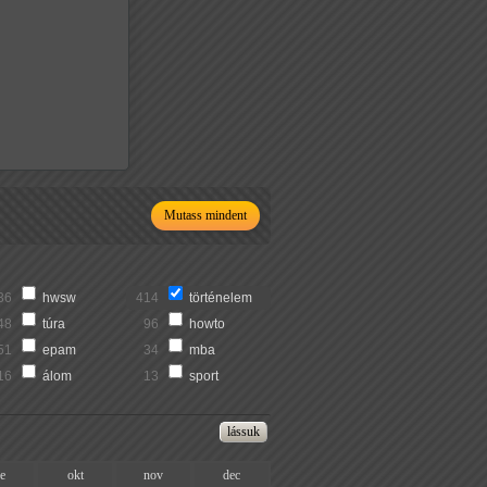
Mutass mindent
36
hwsw
414
történelem
48
túra
96
howto
51
epam
34
mba
16
álom
13
sport
ze
okt
nov
dec