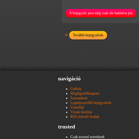
A bejegyzés java még csak ide kattintva jön
További bejegyzések
navigáció
Galéria
Megfigyelőközpont
Szavazások
Legnépszerűbb bejegyzések
Üzenőfal
Verzió história
RSS értesítő feedek
trusted
Csak trusted usereknek