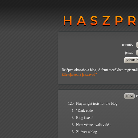
HASZP
HASZP
usernév:
jelszó:
Belépve okosabb a blog. A fenti mezőkben regisztrál
Elfelejtetted a jelszavad?
n
125
Playwright tests for the blog
1
"Dark code"
3
Blog fixed!
8
Nem vénnek való vidék
8
21 éves a blog