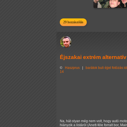
29 hozzászólás
Éjszakai extrém alternatív
©
Haszprus
|
barátok
buli
éjjel
fotózás
id
14
Na, hát olyan még nem volt, hogy autó mot
hiányzik a listáról (Anett-féle forralt bor, Ma