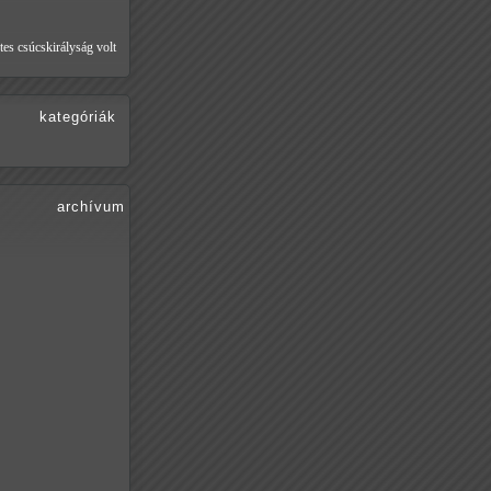
tes csúcskirályság volt
kategóriák
archívum