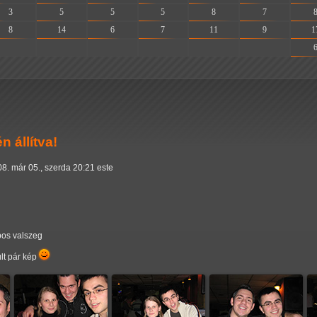
3
5
5
5
8
7
8
14
6
7
11
9
1
-
-
-
-
-
-
 állítva!
8. már 05., szerda 20:21 este
pos valszeg
ült pár kép