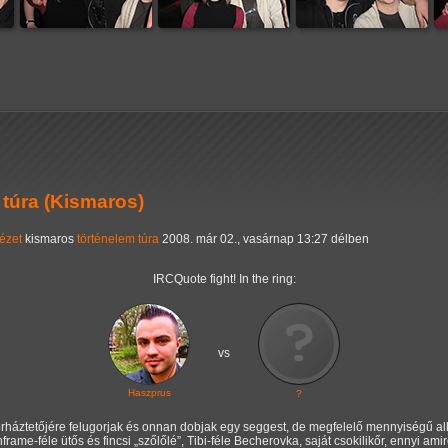
 túra (Kismaros)
ézet
kismaros
történelem
túra
2008. már 02., vasárnap 13:27 délben
IRCQuote fight! In the ring:
vs
Haszprus
?
orháztetőjére felugorjak és onnan dobjak egy seggest, de megfelelő mennyiségű 
inframe-féle ütős és fincsi
szőlőlé
, Tibi-féle Becherovka, saját csokilikőr, ennyi am