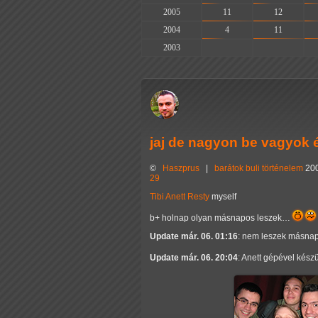
2005
11
12
2004
4
11
2003
-
-
jaj de nagyon be vagyok én
©
Haszprus
|
barátok
buli
történelem
200
29
Tibi
Anett
Resty
myself
b+ holnap olyan másnapos leszek…
Update már. 06. 01:16
: nem leszek másna
Update már. 06. 20:04
: Anett gépével kész