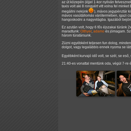
az út közepén (éjjel 1-kor nyilván felveszn
taxis volt aki 8 rongyért vitt volna fel mink
megállni nekünk
), mávos jegypénztár ki
mávos vasútállomás várótermében, igazi csö
hangoskodni a nagyvilágba. Igazából bejönn
Ez azután volt, hogy 6 fős éjszakai túránk 2
maradtunk:
Olthyer
,
adamo
és jómagam. Sze
három túratársunk.
Zúzni egyébként teljesen fun dolog, mindenk
dolgot, vagy legalábbis ennek nyoma se látsz
Egyébként kurvajó idő volt, se szél, se eső,
21:40-es vonattal mentünk oda, végül 7-re 