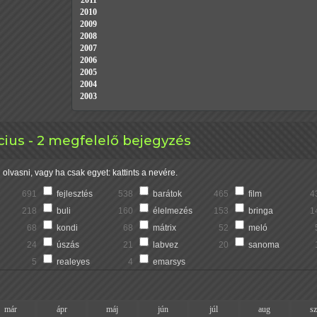
2011
2010
2009
2008
2007
2006
2005
2004
2003
ius - 2 megfelelő bejegyzés
olvasni, vagy ha csak egyet: kattints a nevére.
691
fejlesztés
538
barátok
465
film
4
218
buli
160
élelmezés
153
bringa
1
68
kondi
68
mátrix
52
meló
24
úszás
21
labvez
20
sanoma
5
realeyes
4
emarsys
már
ápr
máj
jún
júl
aug
s