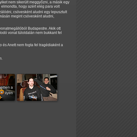
gyiket nem sikerült meggyőzni, a másik egy
re elmondta, hogy azért elég para volt
álódni, csövesként aludni egy lepusztult
omásán megint csövesként aludni,
vonatmegállóból Budapestre. Akik ott
odó vonat túloldalán nem bukkant fel
 és Anett nem fogta fel tragédiaként a
m.
ejemen a
ilyen
"