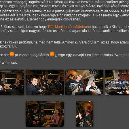
ek három részeget), fogalmazási kihívásokkal küzdve beszélni három sofőrrel (az e
et Bp-re, egy kurvajóarc csaj viszont felvett és elvitt minket Vácra, továbbá kérdésem
s pénzkiadó pultjára felülni, majd a pultos
váratlan
dühkitörése miatt onnan lekász
vesektől 3 méterre, bank kamerája előtt kukát baszogatni, a 3-as metró egyik áll
e ez az életstílus, lehet hogy elmegyek csövesnek.
x3 fősre szakadt, tekintve hogy
Tibi
,
Montana
és
Mainframe
hazajöttek a Kismarosi 
mély szerint igen nagyot néztem és erősen magam alá kerültem, amikor az eltávol
inek ki kell próbálni, ha még nem tette. Aminek kurvára örültem, az az, hogy adamo
ott rajtuk.
 se sár
(a vonaton legalábbis
), ergo egy kurvajó túra lehetett volna. Szerinte
értem haza.
"bazmeg, a f
térképes kép
volt?