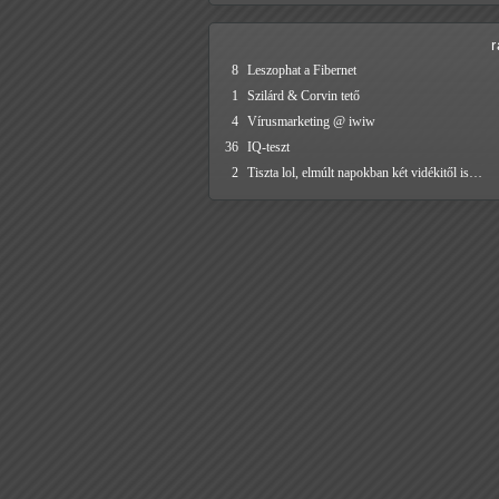
8
Leszophat a Fibernet
1
Szilárd & Corvin tető
4
Vírusmarketing @ iwiw
36
IQ-teszt
2
Tiszta lol, elmúlt napokban két vidékitől is…