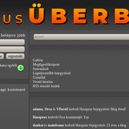
ÜBER
ÜBER
RUS
RUS
belépve jobb
Galéria
Megfigyelőközpont
hatsz egyből.
Szavazások
Legnépszerűbb bejegyzések
Üzenőfal
Verzió história
RSS értesítő feedek
api
komment
adamo
,
Orca
és
VDavid
kedveli Haszprus
bejegyzését: Blog fixed!
Haszprus
kedveli Orca
kommentjét: Yay
dankoi
és
mainframe
kedveli Haszprus
bejegyzését: 21 éves a blog