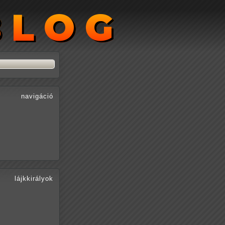
BLOG
BLOG
navigáció
lájkkirályok