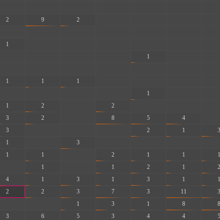
-
-
-
-
-
-
-
2
9
2
-
-
-
-
-
-
-
-
-
-
-
1
-
-
-
-
-
-
-
-
-
-
1
-
-
-
-
-
-
-
-
-
1
1
1
-
-
-
-
-
-
-
-
1
-
-
1
2
-
2
-
-
-
3
2
-
8
5
4
-
3
-
-
-
2
1
1
-
3
-
-
-
-
1
1
-
2
1
1
-
1
-
1
2
1
4
1
3
1
3
1
2
2
3
7
3
11
-
-
1
3
1
8
3
6
5
3
4
4