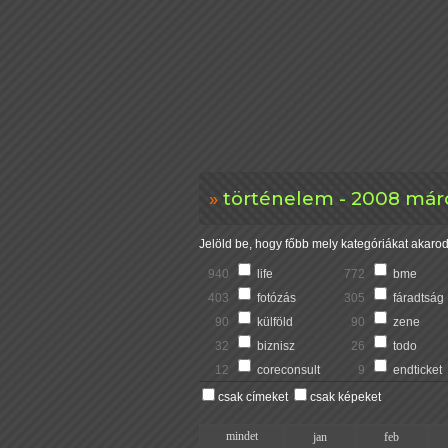
történelem - 2008 márc
Jelöld be, hogy főbb mely kategóriákat akarod 
940
life
772
bme
403
fotózás
305
fáradtság
90
külföld
90
zene
32
biznisz
26
todo
12
coreconsult
9
endticket
csak címeket
csak képeket
mindet
jan
feb