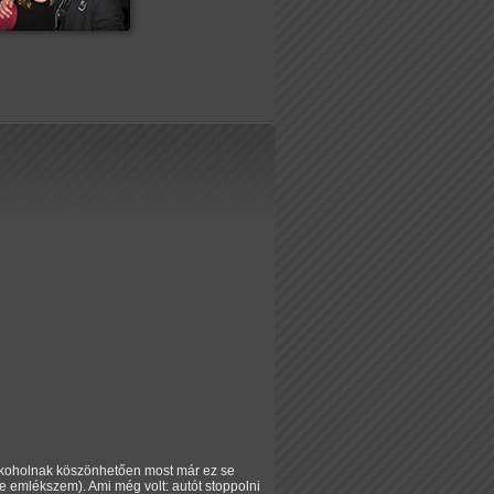
alkoholnak köszönhetően most már ez se
ire emlékszem). Ami még volt: autót stoppolni