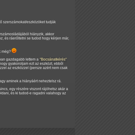
vő szerszámokat/eszközöket tudják
rszámosládájából hiányzik, akkor
, és ráerőltetni se tudod hogy kérjen már,
ak még?
ában gazdagabb lettem a
"Bocsánatkérés"
 hogy gyakoroljam ezt az eszközt, ebből
 Ezzel az eszközzel (persze azért nem csak
vagy aminek a hiányáért neheztelsz rá.
incs, egy részére viszont rájöhetsz akár a
dani, és ki tudod-e ragadni valahogy az