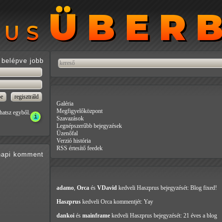
ÜBER
ÜBER
RUS
RUS
belépve jobb
Galéria
Megfigyelőközpont
hatsz egyből.
Szavazások
Legnépszerűbb bejegyzések
Üzenőfal
Verzió história
RSS értesítő feedek
api
komment
adamo
,
Orca
és
VDavid
kedveli Haszprus
bejegyzését: Blog fixed!
Haszprus
kedveli Orca
kommentjét: Yay
dankoi
és
mainframe
kedveli Haszprus
bejegyzését: 21 éves a blog