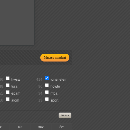
Mutass mindent
36
hwsw
414
történelem
48
túra
96
howto
51
epam
34
mba
16
álom
13
sport
ze
okt
nov
dec