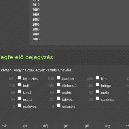
2011
2010
2009
2008
2007
2006
2005
2004
2003
megfelelő bejegyzés
olvasni, vagy ha csak egyet: kattints a nevére.
691
fejlesztés
538
barátok
465
film
4
218
buli
160
élelmezés
153
bringa
1
68
kondi
68
mátrix
52
meló
24
úszás
21
labvez
20
sanoma
5
realeyes
4
emarsys
már
ápr
máj
jún
júl
aug
s