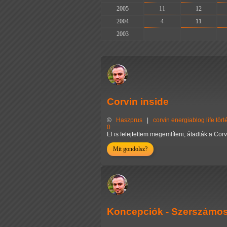
2005
11
12
2004
4
11
2003
-
-
Corvin inside
©
Haszprus
|
corvin
energiablog
life
tör
0
El is felejtettem megemlíteni, átadták a Corv
Mit gondolsz?
Koncepciók - Szerszámo