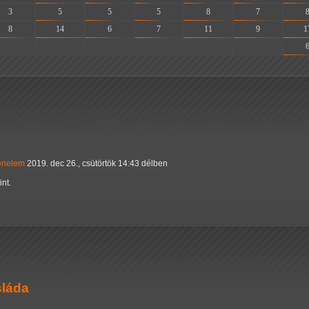
3
5
5
5
8
7
8
14
6
7
11
9
1
-
-
-
-
-
-
ténelem
2019. dec 26., csütörtök 14:43 délben
int.
sláda