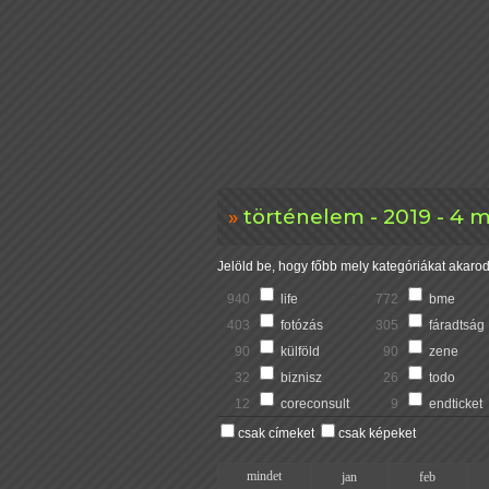
történelem - 2019 - 4 
Jelöld be, hogy főbb mely kategóriákat akarod 
940
life
772
bme
403
fotózás
305
fáradtság
90
külföld
90
zene
32
biznisz
26
todo
12
coreconsult
9
endticket
csak címeket
csak képeket
mindet
jan
feb