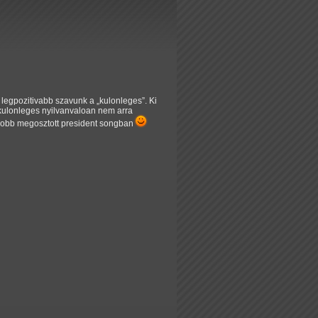
ik legpozitivabb szavunk a
kulonleges
. Ki
 kulonleges nyilvanvaloan nem arra
elobb megosztott president songban