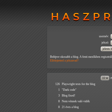
HASZP
HASZP
usernév:
jelszó:
Belépve okosabb a blog. A fenti mezőkben regisztrál
Elfelejtetted a jelszavad?
n
126
Playwright tests for the blog
1
"Dark code"
3
Blog fixed!
8
Nem vénnek való vidék
8
21 éves a blog