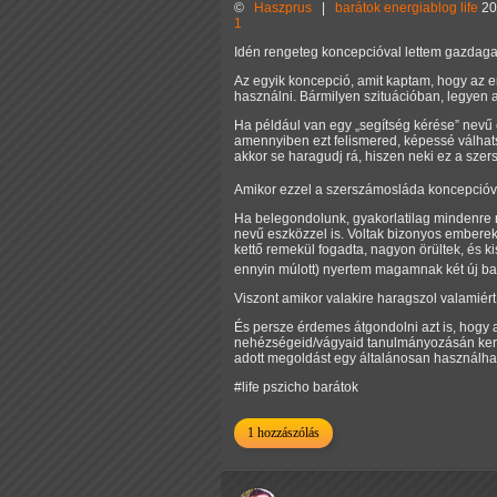
©
Haszprus
|
barátok
energiablog
life
20
1
Idén rengeteg koncepcióval lettem gazdag
Az egyik koncepció, amit kaptam, hogy az
használni. Bármilyen szituációban, legyen
Ha például van egy
segítség kérése
nevű 
amennyiben ezt felismered, képessé válhats
akkor se haragudj rá, hiszen neki ez a sze
Amikor ezzel a szerszámosláda koncepcióv
Ha belegondolunk, gyakorlatilag mindenre 
nevű eszközzel is. Voltak bizonyos emberek
kettő remekül fogadta, nagyon örültek, és k
ennyin múlott) nyertem magamnak két új ba
Viszont amikor valakire haragszol valamiért
És persze érdemes átgondolni azt is, hogy a
nehézségeid/vágyaid tanulmányozásán keres
adott megoldást egy általánosan használha
#life pszicho barátok
1 hozzászólás