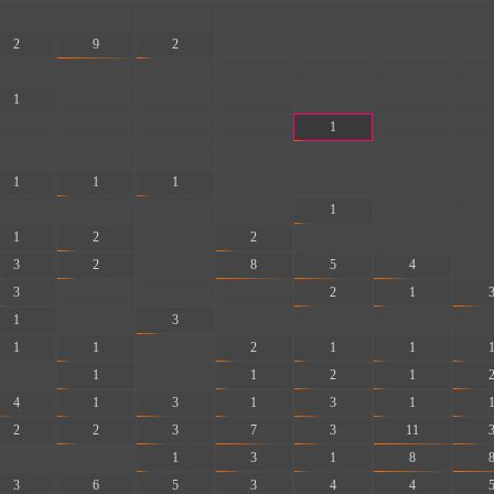
-
-
-
-
-
-
-
2
9
2
-
-
-
-
-
-
-
-
-
-
-
1
-
-
-
-
-
-
-
-
-
-
1
-
-
-
-
-
-
-
-
-
1
1
1
-
-
-
-
-
-
-
-
1
-
-
1
2
-
2
-
-
-
3
2
-
8
5
4
-
3
-
-
-
2
1
1
-
3
-
-
-
-
1
1
-
2
1
1
-
1
-
1
2
1
4
1
3
1
3
1
2
2
3
7
3
11
-
-
1
3
1
8
3
6
5
3
4
4