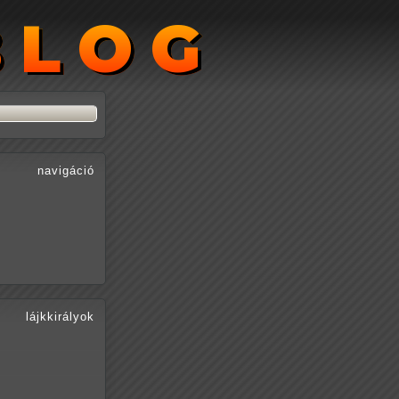
BLOG
BLOG
navigáció
lájkkirályok