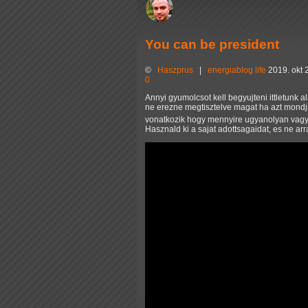
You can be president
©
Haszprus
|
energiablog
life
2019. okt 
0
Annyi gyumolcsot kell begyujteni ittletunk 
ne erezne megtisztelve magat ha azt mond
vonatkozik hogy mennyire ugyanolyan vagy 
Hasznald ki a sajat adottsagaidat, es ne ar