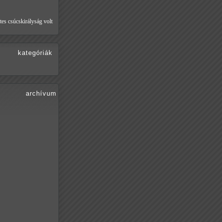
tes csúcskirályság volt
kategóriák
archívum