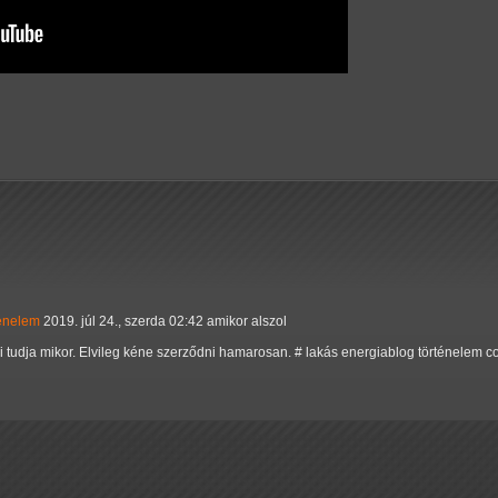
ténelem
2019. júl 24., szerda 02:42 amikor alszol
ki tudja mikor. Elvileg kéne szerződni hamarosan. # lakás energiablog történelem c