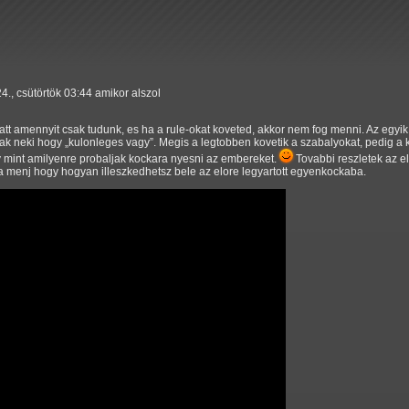
24., csütörtök 03:44 amikor alszol
alatt amennyit csak tudunk, es ha a rule-okat koveted, akkor nem fog menni. Az egy
jak neki hogy
kulonleges vagy
. Megis a legtobben kovetik a szabalyokat, pedig a
mint amilyenre probaljak kockara nyesni az embereket.
Tovabbi reszletek az 
ra menj hogy hogyan illeszkedhetsz bele az elore legyartott egyenkockaba.