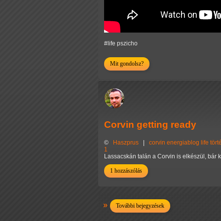
#life pszicho
Mit gondolsz?
Corvin getting ready
©
Haszprus
|
corvin
energiablog
life
tör
1
Lassacskán talán a Corvin is elkészül, bár 
1 hozzászólás
További bejegyzések