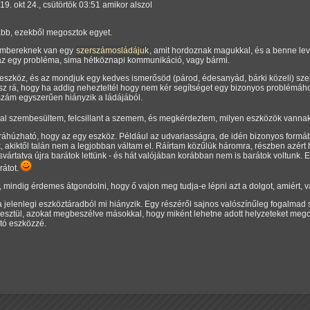
19. okt 24., csütörtök 03:51 amikor alszol
abb, ezekből megosztok egyet.
 embereknek van egy
szerszámosládájuk
, amit hordoznak magukkal, és a benne le
 az egy probléma, sima hétköznapi kommunikáció, vagy bármi.
eszköz, és az mondjuk egy kedves ismerősöd (párod, édesanyád, bárki közeli) sze
z rá, hogy ha addig nehezteltél hogy nem kér segítséget egy bizonyos problémához
rszám egyszerűen hiányzik a ládájából.
al szembesültem, felcsillant a szemem, és megkérdeztem, milyen eszközök vann
ráhúzható, hogy az egy eszköz. Például az udvariasságra, de idén bizonyos form
, akiktől talán nem a legjobban váltam el. Ráírtam közűlük háromra, részben azért
isvártatva újra barátok lettünk - és hát valójában korábban nem is barátok voltunk.
rátot.
, mindig érdemes átgondolni, hogy ő vajon meg tudja-e lépni azt a dolgot, amiért, 
 jelenlegi eszköztáradból mi hiányzik. Egy részéről sajnos valószínűleg fogalmad s
ztül, azokat megbeszélve másokkal, hogy miként lehetne adott helyzeteket megol
tó eszközzé.