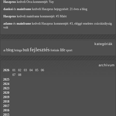
Haszprus
kedveli Orca
kommentjét: Yay
dankoi
és
mainframe
kedveli Haszprus
bejegyzését: 21 éves a blog
Haszprus
kedveli mainframe
kommentjét: #5 Miért
adamo
és
mainframe
kedveli Haszprus
kommentjét: #3, eléggé emeletes csúcskirályság
volt
kategóriák
fejlesztés
blog
buli
life
ai
bringa
fotózás
sport
archívum
2026
01
02
03
04
05
06
07
08
2025
2024
2023
2020
2019
2018
2017
2016
2015