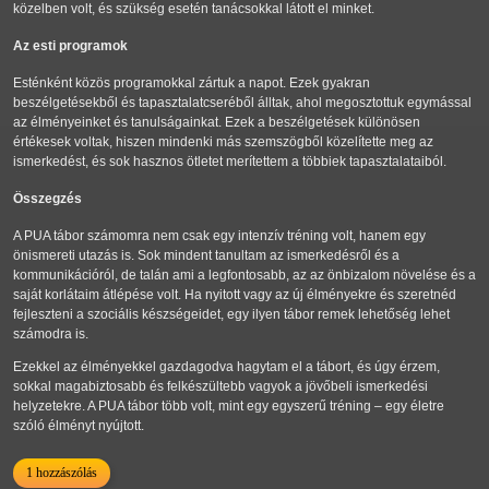
közelben volt, és szükség esetén tanácsokkal látott el minket.
Az esti programok
Esténként közös programokkal zártuk a napot. Ezek gyakran
beszélgetésekből és tapasztalatcseréből álltak, ahol megosztottuk egymással
az élményeinket és tanulságainkat. Ezek a beszélgetések különösen
értékesek voltak, hiszen mindenki más szemszögből közelítette meg az
ismerkedést, és sok hasznos ötletet merítettem a többiek tapasztalataiból.
Összegzés
A PUA tábor számomra nem csak egy intenzív tréning volt, hanem egy
önismereti utazás is. Sok mindent tanultam az ismerkedésről és a
kommunikációról, de talán ami a legfontosabb, az az önbizalom növelése és a
saját korlátaim átlépése volt. Ha nyitott vagy az új élményekre és szeretnéd
fejleszteni a szociális készségeidet, egy ilyen tábor remek lehetőség lehet
számodra is.
Ezekkel az élményekkel gazdagodva hagytam el a tábort, és úgy érzem,
sokkal magabiztosabb és felkészültebb vagyok a jövőbeli ismerkedési
helyzetekre. A PUA tábor több volt, mint egy egyszerű tréning – egy életre
szóló élményt nyújtott.
1 hozzászólás