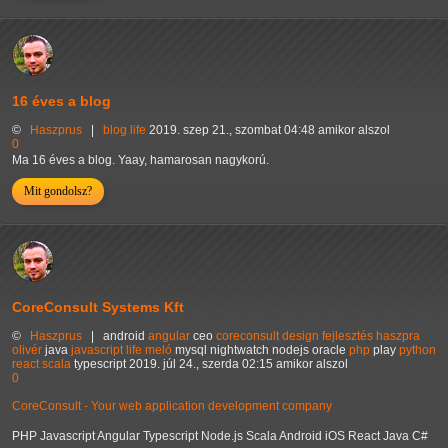
16 éves a blog
©
Haszprus
|
blog
life
2019. szep 21., szombat 04:48 amikor alszol
0
Ma 16 éves a blog. Yaay, hamarosan nagykorú.
Mit gondolsz?
CoreConsult Systems Kft
©
Haszprus
|
android
angular
ceo
coreconsult
design
fejlesztés
haszpra
olivér
java
javascript
life
meló
mysql
nightwatch
nodejs
oracle
php
play
python
react
scala
typescript
2019. júl 24., szerda 02:15 amikor alszol
0
CoreConsult - Your web application development company
PHP Javascript Angular Typescript Node.js Scala Android iOS React Java C#