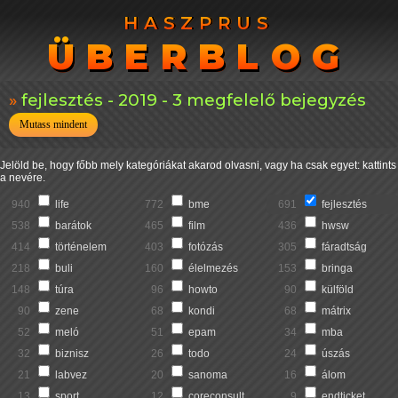
HASZPRUS
HASZPRUS
ÜBERBLOG
ÜBERBLOG
fejlesztés - 2019 - 3 megfelelő bejegyzés
Mutass mindent
Jelöld be, hogy főbb mely kategóriákat akarod olvasni, vagy ha csak egyet: kattints
a nevére.
940
life
772
bme
691
fejlesztés
538
barátok
465
film
436
hwsw
414
történelem
403
fotózás
305
fáradtság
218
buli
160
élelmezés
153
bringa
148
túra
96
howto
90
külföld
90
zene
68
kondi
68
mátrix
52
meló
51
epam
34
mba
32
biznisz
26
todo
24
úszás
21
labvez
20
sanoma
16
álom
13
sport
12
coreconsult
9
endticket