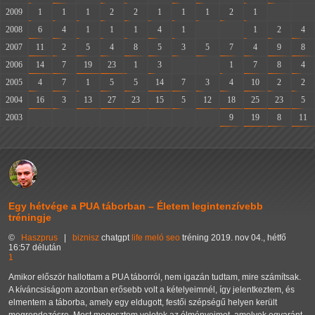
2009
1
1
1
2
2
1
1
1
2
1
-
-
2008
6
4
1
1
1
4
1
-
-
1
2
4
2007
11
2
5
4
8
5
3
5
7
4
9
8
2006
14
7
19
23
1
3
-
-
1
7
8
4
2005
4
7
1
5
5
14
7
3
4
10
2
2
2004
16
3
13
27
23
15
5
12
18
25
23
5
2003
-
-
-
-
-
-
-
-
9
19
8
11
Egy hétvége a PUA táborban – Életem legintenzívebb
tréningje
©
Haszprus
|
biznisz
chatgpt
life
meló
seo
tréning
2019. nov 04., hétfő
16:57 délután
1
Amikor először hallottam a PUA táborról, nem igazán tudtam, mire számítsak.
A kíváncsiságom azonban erősebb volt a kételyeimnél, így jelentkeztem, és
elmentem a táborba, amely egy eldugott, festői szépségű helyen került