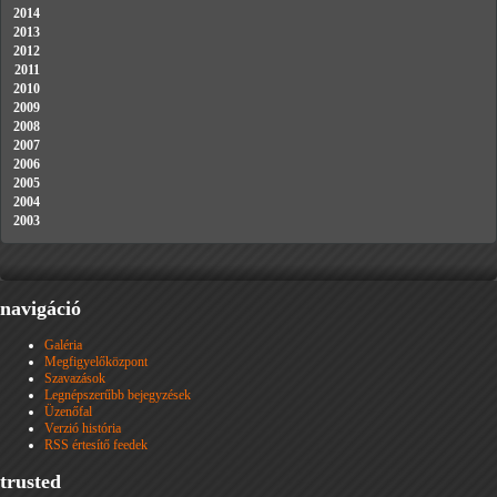
2014
2013
2012
2011
2010
2009
2008
2007
2006
2005
2004
2003
navigáció
Galéria
Megfigyelőközpont
Szavazások
Legnépszerűbb bejegyzések
Üzenőfal
Verzió história
RSS értesítő feedek
trusted