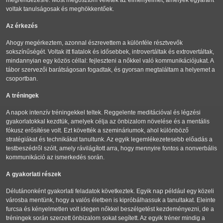
megrendezésre. Most megosztom veletek az élményeimet, amelyek egyaránt
voltak tanulságosak és meghökkentőek.
Az érkezés
Ahogy megérkeztem, azonnal észrevettem a különféle résztvevők
sokszínűségét. Voltak itt fiatalok és idősebbek, introvertáltak és extrovertáltak,
mindannyian egy közös céllal: fejleszteni a nőkkel való kommunikációjukat. A
tábor szervezői barátságosan fogadtak, és gyorsan megtaláltam a helyemet a
csoportban.
A tréningek
A napok intenzív tréningekkel teltek. Reggelente meditációval és légzési
gyakorlatokkal kezdtük, amelyek célja az önbizalom növelése és a mentális
fókusz erősítése volt. Ezt követték a szemináriumok, ahol különböző
stratégiákat és technikákat tanultunk. Az egyik legemlékezetesebb előadás a
testbeszédről szólt, amely rávilágított arra, hogy mennyire fontos a nonverbális
kommunikáció az ismerkedés során.
A gyakorlati részek
Délutánonként gyakorlati feladatok következtek. Egyik nap például egy közeli
városba mentünk, hogy a valós életben is kipróbálhassuk a tanultakat. Eleinte
furcsa és kényelmetlen volt idegen nőkkel beszélgetést kezdeményezni, de a
tréningek során szerzett önbizalom sokat segített. Az egyik tréner mindig a