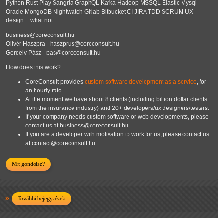
Python Rust Play Sangria GraphQL Kafka Hadoop MSSQL Elastic Mysql
Oracle MongoDB Nightwatch Gitlab Bitbucket CI JIRA TDD SCRUM UX
design + what not.
business@coreconsult.hu
Olivér Haszpra - haszprus@coreconsult.hu
Gergely Pász - pas@coreconsult.hu
How does this work?
CoreConsult provides
custom software development as a service
, for
an hourly rate.
At the moment we have about 8 clients (including billion dollar clients
from the insurance industry) and 20+ developers/ux designers/testers.
If your company needs custom software or web developments, please
contact us at business@coreconsult.hu
If you are a developer with motivation to work for us, please contact us
at contact@coreconsult.hu
Mit gondolsz?
További bejegyzések