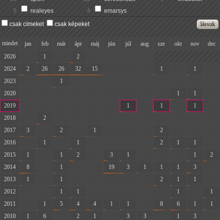
5
realeyes
4
emarsys
csak címeket
csak képeket
mindet
jan
feb
már
ápr
máj
jún
júl
aug
sze
okt
nov
dec
2026
-
1
-
2
-
-
-
-
2024
2
26
26
32
15
-
-
-
1
-
1
-
2023
-
-
1
-
-
-
-
-
-
-
-
-
2020
-
-
-
-
-
-
-
-
-
1
1
-
2019
-
-
-
-
-
-
1
-
1
-
1
-
2018
-
2
-
-
-
-
-
-
-
-
-
-
2017
3
-
2
-
1
-
-
-
2
-
-
-
2016
-
1
-
1
-
-
-
-
2
1
1
-
2015
1
-
1
2
-
3
1
-
-
-
1
2
2014
8
-
1
-
-
19
3
1
1
1
3
-
2013
1
-
1
-
-
-
-
-
2
1
1
-
2012
-
-
1
1
-
-
-
-
-
1
-
1
2011
-
1
5
4
4
1
1
-
8
6
1
1
2010
1
6
-
2
1
-
3
3
-
1
3
-