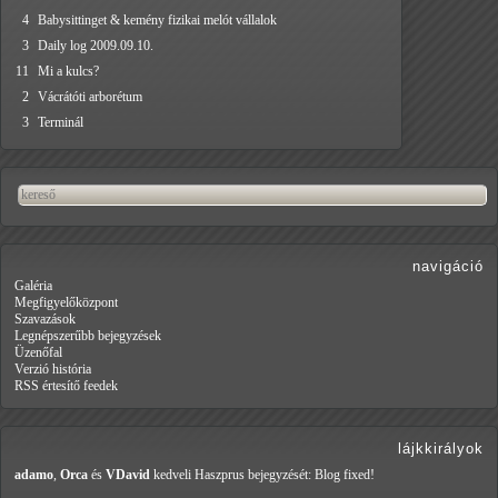
4
Babysittinget & kemény fizikai melót vállalok
3
Daily log 2009.09.10.
11
Mi a kulcs?
2
Vácrátóti arborétum
3
Terminál
navigáció
Galéria
Megfigyelőközpont
Szavazások
Legnépszerűbb bejegyzések
Üzenőfal
Verzió história
RSS értesítő feedek
lájkkirályok
adamo
,
Orca
és
VDavid
kedveli Haszprus
bejegyzését: Blog fixed!