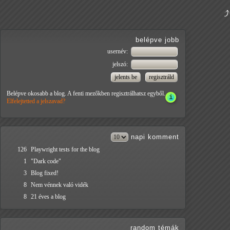
belépve jobb
usernév:
jelszó:
Belépve okosabb a blog. A fenti mezőkben regisztrálhatsz egyből.
Elfelejtetted a jelszavad?
napi
komment
126
Playwright tests for the blog
1
"Dark code"
3
Blog fixed!
8
Nem vénnek való vidék
8
21 éves a blog
random témák