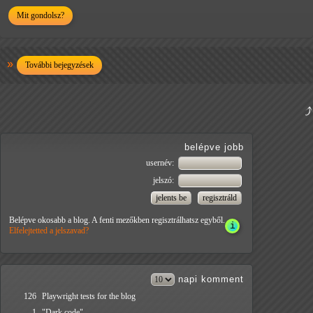
Mit gondolsz?
További bejegyzések
belépve jobb
usernév:
jelszó:
Belépve okosabb a blog. A fenti mezőkben regisztrálhatsz egyből.
Elfelejtetted a jelszavad?
napi
komment
126
Playwright tests for the blog
1
"Dark code"