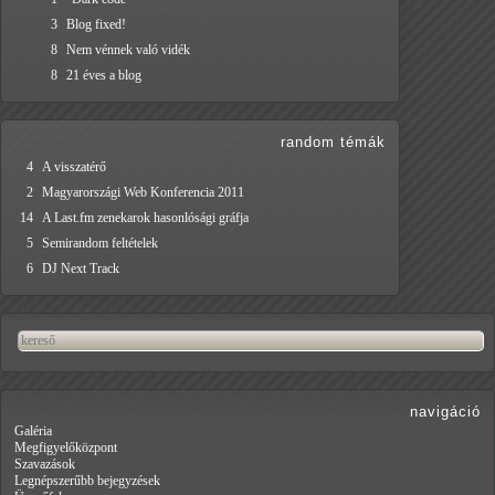
3
Blog fixed!
8
Nem vénnek való vidék
8
21 éves a blog
random témák
4
A visszatérő
2
Magyarországi Web Konferencia 2011
14
A Last.fm zenekarok hasonlósági gráfja
5
Semirandom feltételek
6
DJ Next Track
navigáció
Galéria
Megfigyelőközpont
Szavazások
Legnépszerűbb bejegyzések