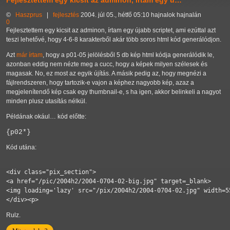
Fejlesztettem egy kicsit az adminon, írtam egy ú…
©
Haszprus
|
fejlesztés
2004. júl 05., hétfő 05:10 hajnalok hajnalán
0
Fejlesztettem egy kicsit az adminon, írtam egy újabb scriptet, ami ezúttal azt
teszi lehetővé, hogy 4-6-8 karakterből akár több soros html kód generálódjon.
Azt
már írtam
, hogy a p01-05 jelölésből 5 db kép html kódja generálódik le,
azonban eddig nem nézte meg a cucc, hogy a képek milyen szélesek és
magasak. No, ez most az egyik újítás. A másik pedig az, hogy megnézi a
fájlrendszeren, hogy tartozik-e vajon a képhez nagyobb kép, azaz a
megjelenítendő kép csak egy thumbnail-e, s ha igen, akkor belinkeli a nagyot
minden plusz utasítás nélkül.
Példának okául… kód előtte:
{p02
*}
Kód utána:
<div class="pix_section">

<a href="/pic/2004h2/2004-0704-02-big.jpg" target=_blank>

<img loading='lazy' src="/pix/2004h2/2004-0704-02.jpg" width=55
</div><p>
Rulz.