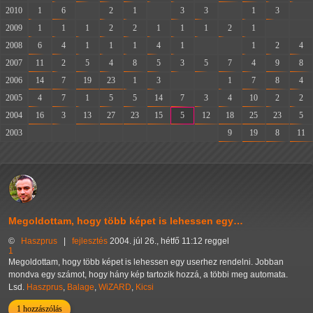
2010
1
6
-
2
1
-
3
3
-
1
3
-
2009
1
1
1
2
2
1
1
1
2
1
-
-
2008
6
4
1
1
1
4
1
-
-
1
2
4
2007
11
2
5
4
8
5
3
5
7
4
9
8
2006
14
7
19
23
1
3
-
-
1
7
8
4
2005
4
7
1
5
5
14
7
3
4
10
2
2
2004
16
3
13
27
23
15
5
12
18
25
23
5
2003
-
-
-
-
-
-
-
-
9
19
8
11
Megoldottam, hogy több képet is lehessen egy…
©
Haszprus
|
fejlesztés
2004. júl 26., hétfő 11:12 reggel
1
Megoldottam, hogy több képet is lehessen egy userhez rendelni. Jobban
mondva egy számot, hogy hány kép tartozik hozzá, a többi meg automata.
Lsd.
Haszprus
,
Balage
,
WiZARD
,
Kicsi
1 hozzászólás