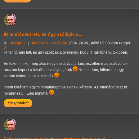
IR tanítónéni lett, és úgy szólítják a…
©
Haszprus
|
barátok
fejlesztés
life
2004. júl 26., hétfő 09:08 kora reggel
0
IR tanítónéni lett, és úgy szólítják a gyerekek, hogy R Tanítónéni, tök poén.
Emléxem mikor még alsó négy osztályba jártam, eszetlen magasak voltak
hozzám képest a felsőbb osztályba járók
Nem tudom, hittem-e, hogy
valaha akkora leszek, mint ők
Imént kreáltam egy minimálblogot valakinek, kérésre. 4,6 kilobájtot tesz ki
mindenestül. Elég minimál
Mit gondolsz?