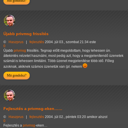
Mit gondolsz?
Újabb privmsg frissítés
©
Haszprus
|
fejlesztés
2004. júl 03., szombat 21:34 este
0
Újabb
privmsg
frissítés. Tegnap előtt megoldottam, hogy lehessen ún.
áttekintés nézetet használni, most pedig azt, hogy a megjelenítendő üzenetek
számát is lehessen limitálni. Több üzenet megjelenítése több idő. Főleg
azoknak, akiknek számos üzenetük van (pl. nekem
Mit gondolsz?
Fejlesztés a privmsg-eken……
©
Haszprus
|
fejlesztés
2004. júl 02., péntek 03:20 amikor alszol
0
Fejlesztés a
privmsg
-eken…