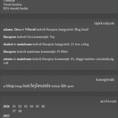
Üzenőfal
Verzió história
RSS értesítő feedek
lájkkirályok
adamo
,
Orca
és
VDavid
kedveli Haszprus
bejegyzését: Blog fixed!
Haszprus
kedveli Orca
kommentjét: Yay
dankoi
és
mainframe
kedveli Haszprus
bejegyzését: 21 éves a blog
Haszprus
kedveli mainframe
kommentjét: #5 Miért
adamo
és
mainframe
kedveli Haszprus
kommentjét: #3, eléggé emeletes csúcskirályság
volt
kategóriák
fejlesztés
blog
buli
life
ai
bringa
fotózás
sport
archívum
2026
01
02
03
04
05
06
07
08
2025