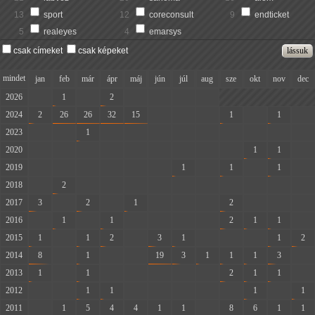
13
sport
12
coreconsult
9
endticket
5
realeyes
4
emarsys
csak címeket
csak képeket
mindet
jan
feb
már
ápr
máj
jún
júl
aug
sze
okt
nov
dec
2026
-
1
-
2
-
-
-
-
2024
2
26
26
32
15
-
-
-
1
-
1
-
2023
-
-
1
-
-
-
-
-
-
-
-
-
2020
-
-
-
-
-
-
-
-
-
1
1
-
2019
-
-
-
-
-
-
1
-
1
-
1
-
2018
-
2
-
-
-
-
-
-
-
-
-
-
2017
3
-
2
-
1
-
-
-
2
-
-
-
2016
-
1
-
1
-
-
-
-
2
1
1
-
2015
1
-
1
2
-
3
1
-
-
-
1
2
2014
8
-
1
-
-
19
3
1
1
1
3
-
2013
1
-
1
-
-
-
-
-
2
1
1
-
2012
-
-
1
1
-
-
-
-
-
1
-
1
2011
-
1
5
4
4
1
1
-
8
6
1
1