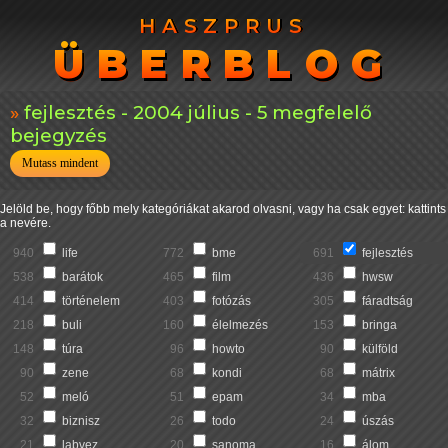
HASZPRUS
HASZPRUS
ÜBERBLOG
ÜBERBLOG
fejlesztés - 2004 július - 5 megfelelő
bejegyzés
Mutass mindent
Jelöld be, hogy főbb mely kategóriákat akarod olvasni, vagy ha csak egyet: kattints
a nevére.
940
life
772
bme
691
fejlesztés
538
barátok
465
film
436
hwsw
414
történelem
403
fotózás
305
fáradtság
218
buli
160
élelmezés
153
bringa
148
túra
96
howto
90
külföld
90
zene
68
kondi
68
mátrix
52
meló
51
epam
34
mba
32
biznisz
26
todo
24
úszás
21
labvez
20
sanoma
16
álom