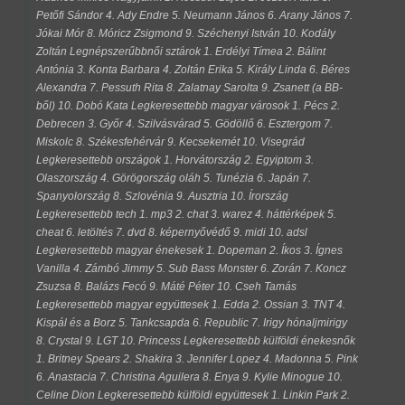
Petőfi Sándor 4. Ady Endre 5. Neumann János 6. Arany János 7.
Jókai Mór 8. Móricz Zsigmond 9. Széchenyi István 10. Kodály
Zoltán Legnépszerűbbnői sztárok 1. Erdélyi Tímea 2. Bálint
Antónia 3. Konta Barbara 4. Zoltán Erika 5. Király Linda 6. Béres
Alexandra 7. Pessuth Rita 8. Zalatnay Sarolta 9. Zsanett (a BB-
ből) 10. Dobó Kata Legkeresettebb magyar városok 1. Pécs 2.
Debrecen 3. Győr 4. Szilvásvárad 5. Gödöllő 6. Esztergom 7.
Miskolc 8. Székesfehérvár 9. Kecsekemét 10. Visegrád
Legkeresettebb országok 1. Horvátország 2. Egyiptom 3.
Olaszország 4. Görögország oláh 5. Tunézia 6. Japán 7.
Spanyolország 8. Szlovénia 9. Ausztria 10. Írország
Legkeresettebb tech 1. mp3 2. chat 3. warez 4. háttérképek 5.
cheat 6. letöltés 7. dvd 8. képernyővédő 9. midi 10. adsl
Legkeresettebb magyar énekesek 1. Dopeman 2. Íkos 3. Ígnes
Vanilla 4. Zámbó Jimmy 5. Sub Bass Monster 6. Zorán 7. Koncz
Zsuzsa 8. Balázs Fecó 9. Máté Péter 10. Cseh Tamás
Legkeresettebb magyar együttesek 1. Edda 2. Ossian 3. TNT 4.
Kispál és a Borz 5. Tankcsapda 6. Republic 7. Irigy hónaljmirigy
8. Crystal 9. LGT 10. Princess Legkeresettebb külföldi énekesnők
1. Britney Spears 2. Shakira 3. Jennifer Lopez 4. Madonna 5. Pink
6. Anastacia 7. Christina Aguilera 8. Enya 9. Kylie Minogue 10.
Celine Dion Legkeresettebb külföldi együttesek 1. Linkin Park 2.