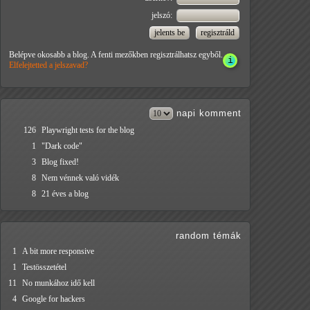
jelszó:
Belépve okosabb a blog. A fenti mezőkben regisztrálhatsz egyből.
Elfelejtetted a jelszavad?
napi
komment
126
Playwright tests for the blog
1
"Dark code"
3
Blog fixed!
8
Nem vénnek való vidék
8
21 éves a blog
random témák
1
A bit more responsive
1
Testösszetétel
11
No munkához idő kell
4
Google for hackers