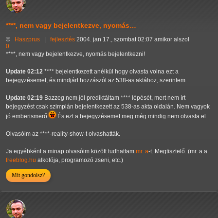
****, nem vagy bejelentkezve, nyomás…
©
Haszprus
|
fejlesztés
2004. jan 17., szombat 02:07 amikor alszol
0
****, nem vagy bejelentkezve, nyomás bejelentkezni!
Update 02:12
**** bejelentkezett anélkül hogy olvasta volna ezt a
bejegyzésemet, és mindjárt hozzászól az 538-as aktához, szerintem.
Update 02:19
Bazzeg nem jól prediktáltam **** lépését, mert nem írt
bejegyzést csak szimplán bejelentkezett az 538-as akta oldalán. Nem vagyok
jó emberismerő
És ezt a bejegyzésemet meg még mindig nem olvasta el.
Olvasóim az ****-reality-show-t olvashatták.
Ja egyébként a minap olvasóim között tudhattam
mr. a
-t. Megtisztelő. (mr. a a
freeblog.hu
alkotója, programozó zseni, etc.)
Mit gondolsz?