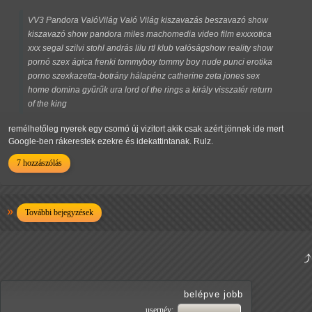
VV3 Pandora ValóVilág Való Világ kiszavazás beszavazó show
kiszavazó show pandora miles machomedia video film exxxotica
xxx segal szilvi stohl andrás lilu rtl klub valóságshow reality show
pornó szex ágica frenki tommyboy tommy boy nude punci erotika
porno szexkazetta-botrány hálapénz catherine zeta jones sex
home domina gyűrűk ura lord of the rings a király visszatér return
of the king
remélhetőleg nyerek egy csomó új vizitort akik csak azért jönnek ide mert
Google-ben rákerestek ezekre és idekattintanak. Rulz.
7 hozzászólás
További bejegyzések
belépve jobb
usernév: