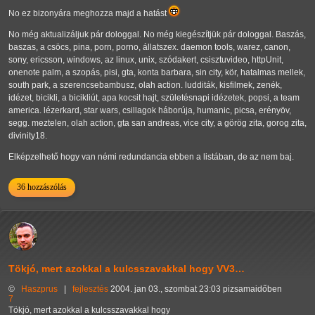
No ez bizonyára meghozza majd a hatást
No még aktualizáljuk pár dologgal. No még kiegészítjük pár dologgal. Baszás,
baszas, a csöcs, pina, porn, porno, állatszex. daemon tools, warez, canon,
sony, ericsson, windows, az linux, unix, szódakert, csisztuvideo, httpUnit,
onenote palm, a szopás, pisi, gta, konta barbara, sin city, kör, hatalmas mellek,
south park, a szerencsebambusz, olah action. ludditák, kisfilmek, zenék,
idézet, bicikli, a bicikliút, apa kocsit hajt, születésnapi idézetek, popsi, a team
america. lézerkard, star wars, csillagok háborúja, humanic, picsa, erényöv,
segg. meztelen, olah action, gta san andreas, vice city, a görög zita, gorog zita,
divinity18.
Elképzelhető hogy van némi redundancia ebben a listában, de az nem baj.
36 hozzászólás
Tökjó, mert azokkal a kulcsszavakkal hogy VV3…
©
Haszprus
|
fejlesztés
2004. jan 03., szombat 23:03 pizsamaidőben
7
Tökjó, mert azokkal a kulcsszavakkal hogy