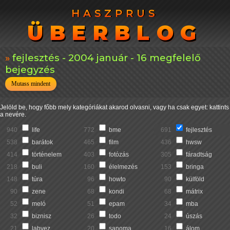
HASZPRUS
HASZPRUS
ÜBERBLOG
ÜBERBLOG
fejlesztés - 2004 január - 16 megfelelő
bejegyzés
Mutass mindent
Jelöld be, hogy főbb mely kategóriákat akarod olvasni, vagy ha csak egyet: kattints
a nevére.
940
life
772
bme
691
fejlesztés
538
barátok
465
film
436
hwsw
414
történelem
403
fotózás
305
fáradtság
218
buli
160
élelmezés
153
bringa
148
túra
96
howto
90
külföld
90
zene
68
kondi
68
mátrix
52
meló
51
epam
34
mba
32
biznisz
26
todo
24
úszás
21
labvez
20
sanoma
16
álom