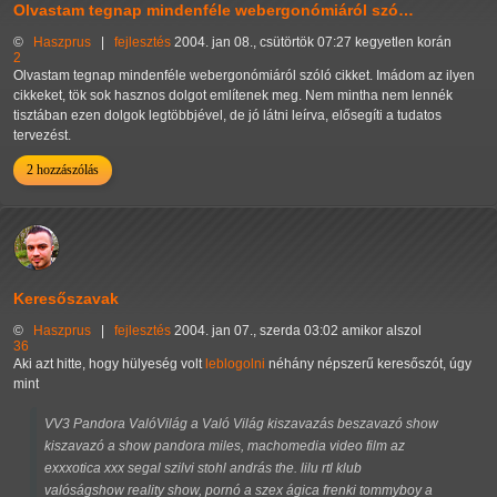
Olvastam tegnap mindenféle webergonómiáról szó…
©
Haszprus
|
fejlesztés
2004. jan 08., csütörtök 07:27 kegyetlen korán
2
Olvastam tegnap mindenféle webergonómiáról szóló cikket. Imádom az ilyen
cikkeket, tök sok hasznos dolgot említenek meg. Nem mintha nem lennék
tisztában ezen dolgok legtöbbjével, de jó látni leírva, elősegíti a tudatos
tervezést.
2 hozzászólás
Keresőszavak
©
Haszprus
|
fejlesztés
2004. jan 07., szerda 03:02 amikor alszol
36
Aki azt hitte, hogy hülyeség volt
leblogolni
néhány népszerű keresőszót, úgy
mint
VV3 Pandora ValóVilág a Való Világ kiszavazás beszavazó show
kiszavazó a show pandora miles, machomedia video film az
exxxotica xxx segal szilvi stohl andrás the. lilu rtl klub
valóságshow reality show, pornó a szex ágica frenki tommyboy a