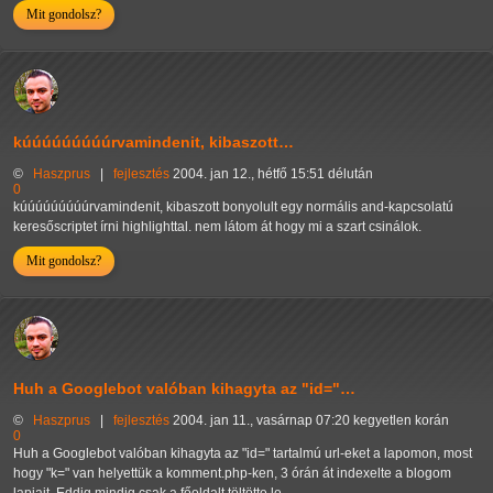
Mit gondolsz?
kúúúúúúúúúrvamindenit, kibaszott…
©
Haszprus
|
fejlesztés
2004. jan 12., hétfő 15:51 délután
0
kúúúúúúúúúrvamindenit, kibaszott bonyolult egy normális and-kapcsolatú
keresőscriptet írni highlighttal. nem látom át hogy mi a szart csinálok.
Mit gondolsz?
Huh a Googlebot valóban kihagyta az "id="…
©
Haszprus
|
fejlesztés
2004. jan 11., vasárnap 07:20 kegyetlen korán
0
Huh a Googlebot valóban kihagyta az "id=" tartalmú url-eket a lapomon, most
hogy "k=" van helyettük a komment.php-ken, 3 órán át indexelte a blogom
lapjait. Eddig mindig csak a főoldalt töltötte le.