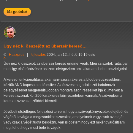
Mit gondolsz?
Úgy néz ki összejött az überzsír kereső…
©
Haszprus
|
fejlesztés
2004. jan 12., hétfő 19:19 este
0
Úgy néz ki összejött az überzsír kereső engine, yeah. Még csiszolok rajta, bár
most így első ránézésre asszem elvégeztem amit akartam. Lehet tesztelgetni.
A kereső funkcionalitása: akárhány szóra rákeres a blogbejegyzésekben,
köztük AND kapcsolatot létesítve. Az összes megadott szót tartalmazó
bejegyzéseket megjeleníti, jobban mondva azon részeiket írja ki, melyek a
keresett szónak kb. 250 karakteres környezetében vannak. A szövegben a
keresett szavakat zölddel kiemeli.
Jövőbeli elsődleges fejlesztési tervem, hogy a szövegkörnyezetek elejéből és
végéből levágja a megcsonkított szavakat, amelyeknek vagy csak az elejét
vagy csak a végét tudta beidézni. Van is ötletem hogy ezt miként valósítsam
meg, lehet hogy most bele is vágok.