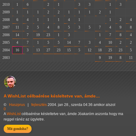
2010
1
6
-
2
1
-
3
3
-
1
3
-
2009
1
1
1
2
2
1
1
1
2
1
-
-
2008
6
4
1
1
1
4
1
-
-
1
2
4
2007
11
2
5
4
8
5
3
5
7
4
9
8
2006
14
7
19
23
1
3
-
-
1
7
8
4
2005
4
7
1
5
5
14
7
3
4
10
2
2
2004
16
3
13
27
23
15
5
12
18
25
23
5
2003
-
-
-
-
-
-
-
-
9
19
8
11
A WishList célbaérése késleltetve van, ámde…
©
Haszprus
|
fejlesztés
2004. jan 28., szerda 04:36 amikor alszol
0
A
WishList
célbaérése késleltetve van, ámde Jóakaróm aszonta hogy ma
reggel ránéz az ügyletre.
Mit gondolsz?