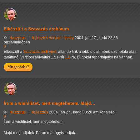
Elkészült a Szavazás archívum
©
Haszprus
|
fejlesztés
version history
2004. jan 27., kedd 23:56
pizsamaidőben
0
Elkészült a
Szavazás archívum
, állandó link a jobb oldali menü üzenőfala alatt
található. Verziószámváltás 1.51-ről
1.6
-ra. Bugokat reportoljatok ha vannak.
Mit gondolsz?
Írom a wishlistet, mert megtehetem. Majd…
©
Haszprus
|
fejlesztés
2004. jan 27., kedd 00:28 amikor alszol
9
Írom a wishlistet, mert megtehetem.
Majd megtudjátok. Páran már úgyis tudják.