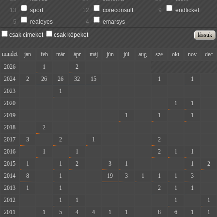
13
sport
12
coreconsult
9
endticket
5
realeyes
4
emarsys
csak címeket
csak képeket
mindet
jan
feb
már
ápr
máj
jún
júl
aug
sze
okt
nov
dec
2026
-
1
-
2
-
-
-
-
2024
2
26
26
32
15
-
-
-
1
-
1
-
2023
-
-
1
-
-
-
-
-
-
-
-
-
2020
-
-
-
-
-
-
-
-
-
1
1
-
2019
-
-
-
-
-
-
1
-
1
-
1
-
2018
-
2
-
-
-
-
-
-
-
-
-
-
2017
3
-
2
-
1
-
-
-
2
-
-
-
2016
-
1
-
1
-
-
-
-
2
1
1
-
2015
1
-
1
2
-
3
1
-
-
-
1
2
2014
8
-
1
-
-
19
3
1
1
1
3
-
2013
1
-
1
-
-
-
-
-
2
1
1
-
2012
-
-
1
1
-
-
-
-
-
1
-
1
2011
-
1
5
4
4
1
1
-
8
6
1
1