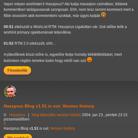
Vajon milyen wishlistet ír Haszprus? Aki tudja maradjon csöndben, többiek
kommentben találgassanak szorgosan. Ehh, nem lesz semmi komment mert a
főbb olvasóim akik kommentelni szoktak, már úgyis tudják
00:51
elkészült a WishList RTM. Haszprus izgatottan vár. Sok időbe telik a
wishlist primary ojjektumának teljesítése.
01:02
RTM 2.0 elkészült, ehh…
A jótevőknek köszi előre is, egyelőre fedje homály kilétét/kilétüket, mert
különben rögtön lehetne tudni hogy miről van szó
9 hozzászólás
Haszprus Blog v1.51 is out. Version history
©
Haszprus
|
blog
fejlesztés
version history
2004. jan 23., péntek 23:15
pizsamaidőben
0
Haszprus Blog v
1.51
is out.
Version history.