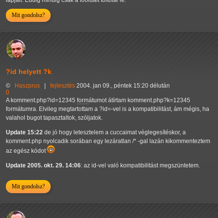
Mit gondolsz?
?id helyett ?k
©
Haszprus
|
fejlesztés
2004. jan 09., péntek 15:20 délután
0
A komment.php?id=12345
form
átumot átírtam komment.php?k=12345
formátumra. Elvileg megtartottam a ?id=-vel is a kompatibilitást, ám mégis, ha
valahol bugot tapasztaltok, szóljatok.
Update 15:22
de jó hogy letesztelem a cuccaimat véglegesítéskor, a
komment.php nyolcadik sorában egy lezáratlan /* -gal lazán kikommenteztem
az egész kódot
Update 2005. okt. 29. 14:06
: az id-vel való kompatibilitást megszüntetem.
Mit gondolsz?