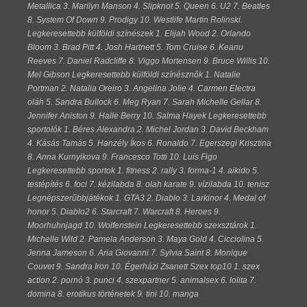
Metallica 3. Marilyn Manson 4. Slipknot 5. Queen 6. U2 7. Beatles
8. System Of Down 9. Prodigy 10. Westlife Martin Rolinski.
Legkeresettebb külföldi színészek 1. Elijah Wood 2. Orlando
Bloom 3. Brad Pitt 4. Josh Hartnett 5. Tom Cruise 6. Keanu
Reeves 7. Daniel Radcliffe 8. Viggo Mortensen 9. Bruce Willis 10.
Mel Gibson Legkeresettebb külföldi színésznők 1. Natalie
Portman 2. Natalia Oreiro 3. Angelina Jolie 4. Carmen Electra
oláh 5. Sandra Bullock 6. Meg Ryan 7. Sarah Michelle Gellar 8.
Jennifer Aniston 9. Halle Berry 10. Salma Hayek Legkeresettebb
sportolók 1. Béres Alexandra 2. Michel Jordan 3. David Beckham
4. Kásás Tamás 5. Hanzély Íkos 6. Ronaldo 7. Egerszegi Krisztina
8. Anna Kurnyikova 9. Francesco Totti 10. Luis Figo
Legkeresettebb sportok 1. fitness 2. rally 3. forma-1 4. aikido 5.
testépítés 6. foci 7. kézilabda 8. olah karate 9. vízilabda 10. tenisz
Legnépszerűbbjátékok 1. GTA3 2. Diablo 3. Larkinor 4. Medal of
honor 5. Diablo2 6. Starcraft 7. Warcraft 8. Heroes 9.
Moorhuhnjagd 10. Wolfenstein Legkeresettebb szexsztárok 1.
Michelle Wild 2. Pamela Anderson 3. Maya Gold 4. Cicciolina 5.
Jenna Jameson 6. Aria Giovanni 7. Sylvia Saint 8. Monique
Couvet 9. Sandra Iron 10. Égerházi Zsanett Szex top10 1. szex
action 2. pornó 3. punci 4. szexpartner 5. animalsex 6. lolita 7.
domina 8. erotikus történetek 9. tini 10. manga