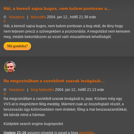
Hát, a kereső sajna bugos, nem tudom pontosan a…
©
Haszprus
|
fejlesztés
2004. jan 12., hétfő 21:38 este
0
Hát, a kereső sajna bugos, nem tudom pontosan a bug okát, de tény hogy
nem teljesen precíz a szövegekben a pozicionálás. A megoldást nem keresem
meg, inkább bekorlátozom az ezzel való visszaélések lehetőségét.
Mit gondolsz?
Na megcsináltam a csonkított szavak levágását…
©
Haszprus
|
blog
fejlesztés
2004. jan 12., hétfő 21:13 este
0
Na megcsináltam a csonkított szavak levágását is, jepp. Közben még egy
VV3-at is megnéztem félig-meddig. Mármint csak az összefoglaló részét, a
beszavazás úgy különösebben nem érdekel, főleg a mai beszavazandókkal,
tök bénák mind a hárman.
Küldjetek search engine bugreportot.
Update 21:16
asszem növelek is egyet a blog
verzióján
...