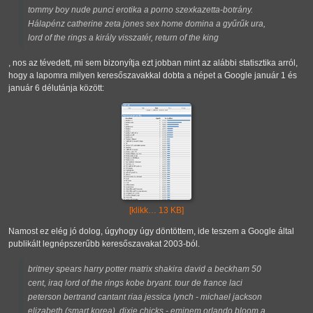
tommy boy nude punci erotika a porno szexkazetta-botrány.
Hálapénz catherine zeta jones sex home domina a gyűrűk ura,
lord of the rings a király visszatér, return of the king
, nos az tévedett, mi sem bizonyítja ezt jobban mint az alábbi statisztika arról,
hogy a lapomra milyen keresőszavakkal dobta a népet a Google január 1 és
január 6 délutánja között:
[klikk… 13 KB]
Namost ez elég jó dolog, úgyhogy úgy döntöttem, ide teszem a Google által
publikált legnépszerűbb keresőszavakat 2003-ból.
britney spears harry potter matrix shakira david a beckham 50
cent, iraq lord of the rings kobe bryant. tour de france laci
peterson bertrand cantant riaa jessica lynch - michael jackson
elizabeth (smart korea). dixie chicks - eminem orlando bloom a