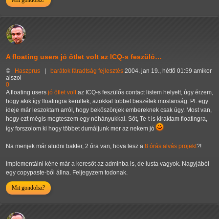
Mit gondolsz?
A floating users jó ötlet volt az ICQ-s feszüló…
©
Haszprus
|
barátok
fáradtság
fejlesztés
2004. jan 19., hétfő 01:59 amikor
alszol
0
A floating users
jó ötlet volt
az ICQ-s feszülős contact listem helyett, úgy érzem,
hogy akik így floatingra kerültek, azokkal többet beszélek mostanság. Pl. egy
ideje már leszoktam arról, hogy beköszönjek embereknek csak úgy. Most van,
hogy ezt mégis megteszem egy néhányukkal. Sőt, Te-t is kiraktam floatingra,
így forszolom ki hogy többet dumáljunk mer az nekem jó
Na menjek már aludni bakter, 2 óra van, hova lesz a
8 órás alvás projekt
?!
Implementálni kéne már a keresőt az adminba is, de lusta vagyok. Nagyjából
egy copypaste-ből állna. Feljegyzem todonak.
Mit gondolsz?