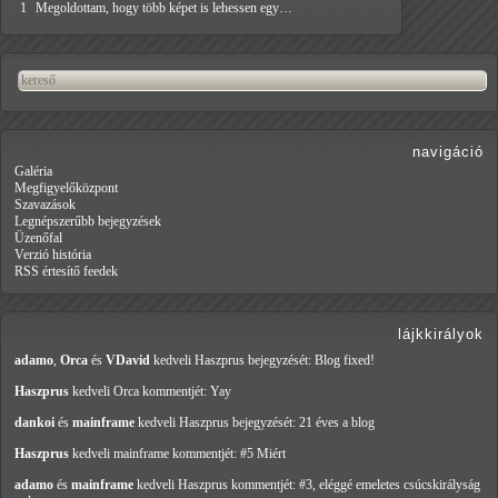
1
Megoldottam, hogy több képet is lehessen egy…
navigáció
Galéria
Megfigyelőközpont
Szavazások
Legnépszerűbb bejegyzések
Üzenőfal
Verzió história
RSS értesítő feedek
lájkkirályok
adamo
,
Orca
és
VDavid
kedveli Haszprus
bejegyzését: Blog fixed!
Haszprus
kedveli Orca
kommentjét: Yay
dankoi
és
mainframe
kedveli Haszprus
bejegyzését: 21 éves a blog
Haszprus
kedveli mainframe
kommentjét: #5 Miért
adamo
és
mainframe
kedveli Haszprus
kommentjét: #3, eléggé emeletes csúcskirályság