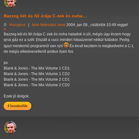
Bazzeg két és fél órája C-zek és noha…
©
Haszprus
|
bme
fejlesztés
zene
2004. jan 08., csütörtök 10:49 reggel
4
Bazzeg két és fél órája C-zek és noha haladok is jól, mégis úgy érzem hogy
qrva gáz ez a sz#r. Elszáll a cucc minden hibaüzenet nélkül futáskor. Pedig
igazi mestermű programról van szó
És kicsit kezdem is megkedvelni a C-t,
de mégis elkedvenetlenít amikor ilyen fos.
ps.
Blank & Jones - The Mix Volume 1 CD1
Blank & Jones - The Mix Volume 1 CD2
Blank & Jones - The Mix Volume 2 CD1
Blank & Jones - The Mix Volume 2 CD2
Ezek jó dolgok.
4 hozzászólás