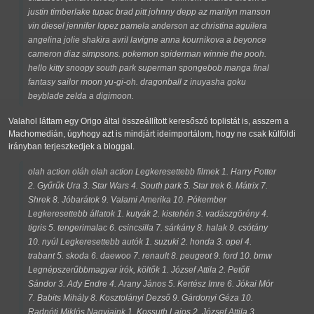
justin timberlake tupac brad pitt johnny depp az marilyn manson
vin diesel jennifer lopez pamela anderson az christina aguilera
angelina jolie shakira avril lavigne anna kournikova a beyonce
cameron diaz simpsons. pokemon spiderman winnie the pooh.
hello kitty snoopy south park superman spongebob manga final
fantasy sailor moon yu-gi-oh. dragonball z inuyasha goku
beyblade zelda a digimoon.
Valahol láttam egy Origo által összeállított keresőszó toplistát is, asszem a
Machomedián, úgyhogy azt is mindjárt ideimportálom, hogy ne csak külföldi
irányban terjeszkedjek a bloggal.
olah action oláh olah action Legkeresettebb filmek 1. Harry Potter
2. Gyűrűk Ura 3. Star Wars 4. South park 5. Star trek 6. Mátrix 7.
Shrek 8. Jóbarátok 9. Valami Amerika 10. Pókember
Legkeresettebb állatok 1. kutyák 2. kistehén 3. vadászgörény 4.
tigris 5. tengerimalac 6. csincsilla 7. sárkány 8. halak 9. csótány
10. nyúl Legkeresettebb autók 1. suzuki 2. honda 3. opel 4.
trabant 5. skoda 6. daewoo 7. renault 8. peugeot 9. ford 10. bmw
Legnépszerűbbmagyar írók, költők 1. József Attila 2. Petőfi
Sándor 3. Ady Endre 4. Arany János 5. Kertész Imre 6. Jókai Mór
7. Babits Mihály 8. Kosztolányi Dezső 9. Gárdonyi Géza 10.
Radnóti Miklós Nagyjaink 1. Kossuth Lajos 2. József Attila 3.