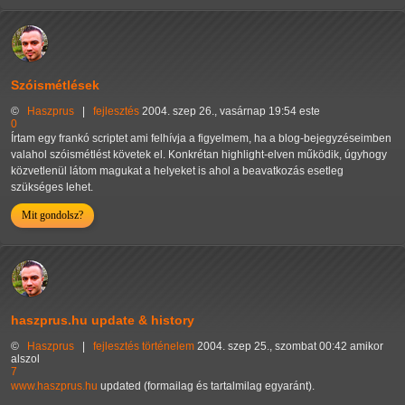
Szóismétlések
©
Haszprus
|
fejlesztés
2004. szep 26., vasárnap 19:54 este
0
Írtam egy frankó scriptet ami felhívja a figyelmem, ha a blog-bejegyzéseimben
valahol szóismétlést követek el. Konkrétan highlight-elven működik, úgyhogy
közvetlenül látom magukat a helyeket is ahol a beavatkozás esetleg
szükséges lehet.
Mit gondolsz?
haszprus.hu update & history
©
Haszprus
|
fejlesztés
történelem
2004. szep 25., szombat 00:42 amikor
alszol
7
www.haszprus.hu
updated (formailag és tartalmilag egyaránt).