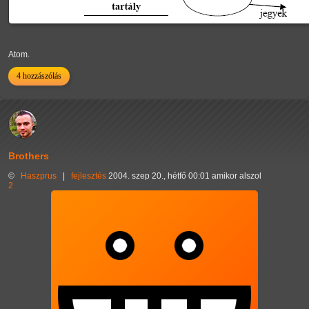
Atom.
4 hozzászólás
Brothers
©
Haszprus
|
fejlesztés
2004. szep 20., hétfő 00:01 amikor alszol
2