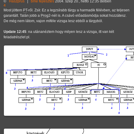
©
Haszprus
|
bme
fejlesztés
2004. szep 20., hétfő 12:35 délben
4
Most jöttem
PT
-ről. Zsír. Ez a legzsírabb tárgy a harmadik félévben, az teljesen
garantált. Talán jobb a
Prog
2-nél is. A csávó előadásmódja sokat hozzátesz.
De még nem látom, vajon miféle vizsga lesz ebből a tárgyból.
Update 12:45
: na utánanéztem hogy milyen lesz a vizsga, itt van két
feladatrészlet pl.