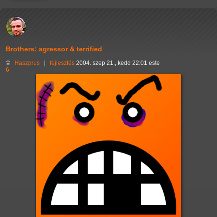
Brothers: agressor & terrified
©
Haszprus
|
fejlesztés
2004. szep 21., kedd 22:01 este
6