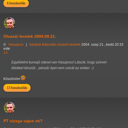
6 hozzászólás
Olvasói levelek 2004.09.21.
©
Haszprus
|
barátok
fejlesztés
olvasói levelek
2004. szep 21., kedd 20:33
este
13
Egyébként kurvajó siteod van Haszprus! Látszik, hogy szívvel-
lélekkel készült... pénzér ilyet nem csinál az ember :-)
Köszönöm
13 hozzászólás
PT vizsga vajon mi?