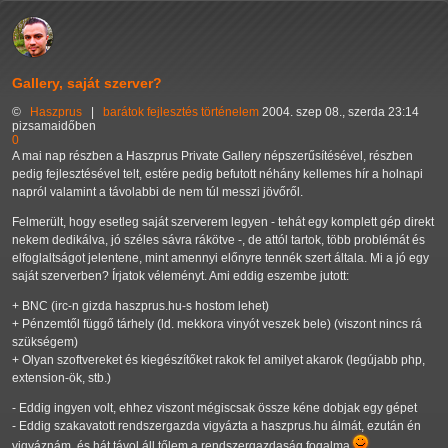
Gallery, saját szerver?
©
Haszprus
|
barátok
fejlesztés
történelem
2004. szep 08., szerda 23:14
pizsamaidőben
0
A mai nap részben a Haszprus Private Gallery népszerűsítésével, részben
pedig fejlesztésével telt, estére pedig befutott néhány kellemes hír a holnapi
napról valamint a távolabbi de nem túl messzi jövőről.
Felmerült, hogy esetleg saját szerverem legyen - tehát egy komplett gép direkt
nekem dedikálva, jó széles sávra rákötve -, de attól tartok, több problémát és
elfoglaltságot jelentene, mint amennyi előnyre tennék szert általa. Mi a jó egy
saját szerverben? Írjatok véleményt. Ami eddig eszembe jutott:
+ BNC (irc-n gizda haszprus.hu-s hostom lehet)
+ Pénzemtől függő tárhely (ld. mekkora vinyót veszek bele) (viszont nincs rá
szükségem)
+ Olyan szoftvereket és kiegészítőket rakok fel amilyet akarok (legújabb php,
extension-ök, stb.)
- Eddig ingyen volt, ehhez viszont mégiscsak össze kéne dobjak egy gépet
- Eddig szakavatott rendszergazda vigyázta a haszprus.hu álmát, ezután én
vigyáznám, és hát távol áll tőlem a rendszergazdaság fogalma