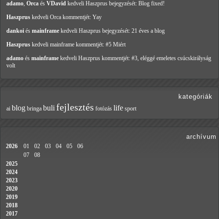
adamo
,
Orca
és
VDavid
kedveli Haszprus
bejegyzését: Blog fixed!
Haszprus
kedveli Orca
kommentjét: Yay
dankoi
és
mainframe
kedveli Haszprus
bejegyzését: 21 éves a blog
Haszprus
kedveli mainframe
kommentjét: #5 Miért
adamo
és
mainframe
kedveli Haszprus
kommentjét: #3, eléggé emeletes csúcskirályság
volt
kategóriák
fejlesztés
blog
buli
life
ai
bringa
fotózás
sport
archívum
2026
01
02
03
04
05
06
07
08
2025
2024
2023
2020
2019
2018
2017