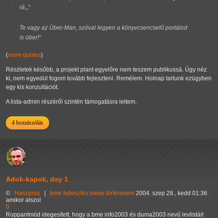
rá.
Te vagy az Über-Man, szóval legyen a könyvcsencselő portálod
is über!"
(
more quotes
)
Részletek később, a projekt plant egyelőre nem teszem publikussá. Úgy néz
ki, nem egyedül fogom tovább fejleszteni. Remélem. Holnap tartunk ezügyben
egy kis konzultációt.
A lista-admin részéről szintén támogatásra leltem.
4 hozzászólás
Adok-kapok, day 1
©
Haszprus
|
bme
fejlesztés
hwsw
történelem
2004. szep 28., kedd 01:36
amikor alszol
0
Roppantmód idegesített, hogy a bme info2003 és duma2003 nevű levlistáit