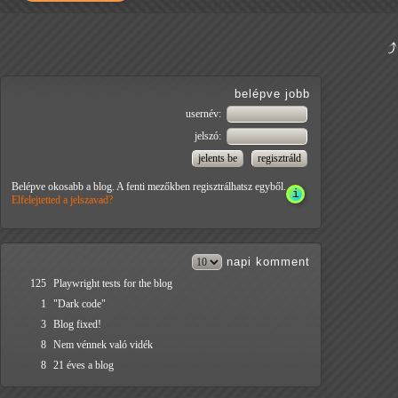
belépve jobb
usernév:
jelszó:
Belépve okosabb a blog. A fenti mezőkben regisztrálhatsz egyből.
Elfelejtetted a jelszavad?
napi
komment
125
Playwright tests for the blog
1
"Dark code"
3
Blog fixed!
8
Nem vénnek való vidék
8
21 éves a blog