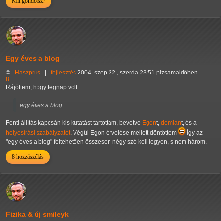
Mit gondolsz?
Egy éves a blog
©
Haszprus
|
fejlesztés
2004. szep 22., szerda 23:51 pizsamaidőben
8
Rájöttem, hogy tegnap volt
egy éves a blog
Fenti állítás kapcsán kis kutatást tartottam, bevetve
Egon
t,
demian
t, és a
helyesírási szabályzatot
. Végül Egon érvelése mellett döntöttem
Így az
"egy éves a blog" feltehetően összesen négy szó kell legyen, s nem három.
8 hozzászólás
Fizika & új smileyk