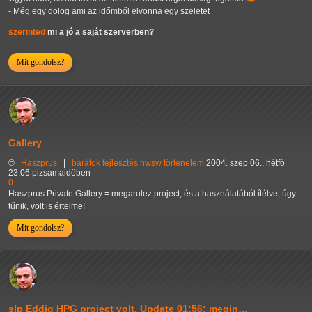
- Még egy dolog ami az időmből elvonna egy szeletet
szerinted
mi a jó a saját szerverben?
Mit gondolsz?
Gallery
©
Haszprus
|
barátok
fejlesztés
hwsw
történelem
2004. szep 06., hétfő
23:06 pizsamaidőben
0
Haszprus Private Gallery = megarulez project, és a használatából ítélve, úgy
tűnik, volt is értelme!
Mit gondolsz?
slp Eddig HPG project volt. Update 01:56: megin…