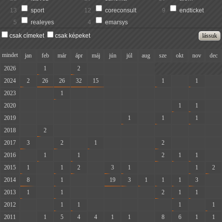
13
sport
12
coreconsult
9
endticket
5
realeyes
4
emarsys
csak címeket
csak képeket
mindet
jan
feb
már
ápr
máj
jún
júl
aug
sze
okt
nov
dec
2026
-
1
-
2
-
-
-
-
2024
2
26
26
32
15
-
-
-
1
-
1
-
2023
-
-
1
-
-
-
-
-
-
-
-
-
2020
-
-
-
-
-
-
-
-
-
1
1
-
2019
-
-
-
-
-
-
1
-
1
-
1
-
2018
-
2
-
-
-
-
-
-
-
-
-
-
2017
3
-
2
-
1
-
-
-
2
-
-
-
2016
-
1
-
1
-
-
-
-
2
1
1
-
2015
1
-
1
2
-
3
1
-
-
-
1
2
2014
8
-
1
-
-
19
3
1
1
1
3
-
2013
1
-
1
-
-
-
-
-
2
1
1
-
2012
-
-
1
1
-
-
-
-
-
1
-
1
2011
-
1
5
4
4
1
1
-
8
6
1
1