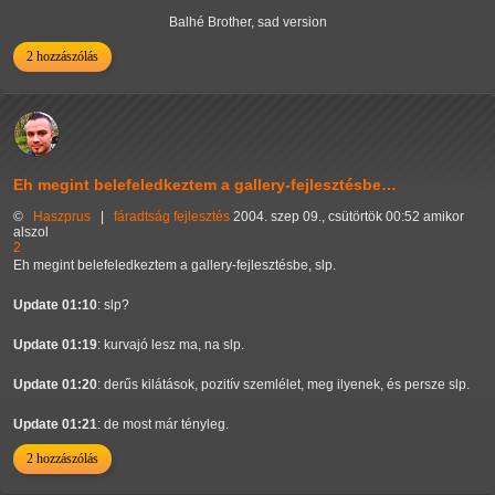
Balhé Brother, sad version
2 hozzászólás
Eh megint belefeledkeztem a gallery-fejlesztésbe…
©
Haszprus
|
fáradtság
fejlesztés
2004. szep 09., csütörtök 00:52 amikor
alszol
2
Eh megint belefeledkeztem a gallery-fejlesztésbe, slp.
Update 01:10
: slp?
Update 01:19
: kurvajó lesz ma, na slp.
Update 01:20
: derűs kilátások, pozitív szemlélet, meg ilyenek, és persze slp.
Update 01:21
: de most már tényleg.
2 hozzászólás