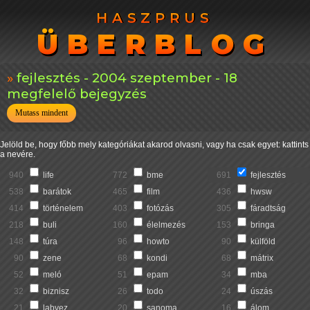
HASZPRUS
HASZPRUS
ÜBERBLOG
ÜBERBLOG
fejlesztés - 2004 szeptember - 18
megfelelő bejegyzés
Mutass mindent
Jelöld be, hogy főbb mely kategóriákat akarod olvasni, vagy ha csak egyet: kattints
a nevére.
940
life
772
bme
691
fejlesztés
538
barátok
465
film
436
hwsw
414
történelem
403
fotózás
305
fáradtság
218
buli
160
élelmezés
153
bringa
148
túra
96
howto
90
külföld
90
zene
68
kondi
68
mátrix
52
meló
51
epam
34
mba
32
biznisz
26
todo
24
úszás
21
labvez
20
sanoma
16
álom