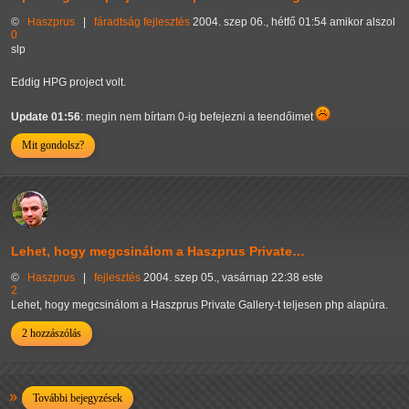
©
Haszprus
|
fáradtság
fejlesztés
2004. szep 06., hétfő 01:54 amikor alszol
0
slp
Eddig HPG project volt.
Update 01:56
: megin nem bírtam 0-ig befejezni a teendőimet
Mit gondolsz?
Lehet, hogy megcsinálom a Haszprus Private…
©
Haszprus
|
fejlesztés
2004. szep 05., vasárnap 22:38 este
2
Lehet, hogy megcsinálom a Haszprus Private Gallery-t teljesen php alapúra.
2 hozzászólás
További bejegyzések