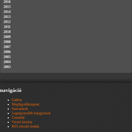
2016
2015
2014
2013
2012
2011
2010
2009
2008
2007
2006
2005
2004
2003
navigáció
Galéria
Megfigyelőközpont
Szavazások
Legnépszerűbb bejegyzések
Üzenőfal
Verzió história
RSS értesítő feedek