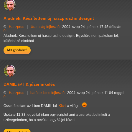
Aludnék. Készítettem új haszprus.hu designt
©
Haszprus
|
fáradtság
fejlesztés
2004. szep 24., péntek 17:45 délután
0
Aludnék. Készítettem új haszprus.hu designt. Egyelőre nem pakolom fel,
különböző okokból.
Mit gondolsz?
DAMIL @ I & júzerlinkelés
©
Haszprus
|
barátok
bme
fejlesztés
2004. szep 24., péntek 11:04 reggel
0
Összefutottam az I-ben DAMIL-lal.
Kicsi
a világ…
Update 11:33
: egyúttal írtam egy scriptet ami a usereket belinkeli a
szövegeimben, ha a nevüket egy % jel követi.