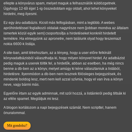
ellepte a könyvárus spam, melyet maguk a felhasználók küldözgetnek.
Úgyhogy 12-től éjjel 1-ig összedobtam egy oldalt, ahol lehet könyveket
hirdetni, meg ilyesmi.
Ez egy áru-adatbázis. Kicsit más felfogásban, mint a legtöbb. A webes
apróhirdetéssel foglalkozó oldalak nagyrésze nem [jobban mondva az általam
ismertek közül egyik sem] csoportosítja a hirdetéseket konkrét hirdetett
termékre. Ha elmegyünk az apronetre, nem találunk olyat hogy teszemazt
nokia 6600-k listája.
A site-ban, amit létrehoztam, az a lényeg, hogy a user előre felkínált
könyvadatbázisból választhatja ki, hogy milyen könyvet hirdet. Az adatbázist
pedig maguk a userek töltik fel, a hirdetők, abban az esetben, ha még nincs
benne a db-ben az a könyv, melyet amúgy ki kéne választaniuk a listából,
hirdetésre. Ilyenmódon a db-ben nem lesznek fölösleges bejegyzések, és
mindenki boldog lesz, mert nem kell azzal szívnia, hogy el van írva a könyv
neve, vagy bármi más.
Egyelőre írtam az egyik adminnak, mit szól hozzá, a listáinkról pedig tiltsák ki
az eféle spamet. Meglátjuk mi lesz.
A blogon korlátozom a napi bejegyzések számát. Nem scripttel, hanem
önuralommal.
Mit gondolsz?