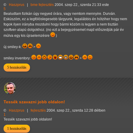
©
Haszprus
|
bme
fejlesztés
2004. szep 22., szerda 21:33 este
5
Bealudtam fizikán úgy negyed órára, vagy nemtom mennyire. Durván.
Esküszöm, ez a legfölöslegesebb tárgyunk, legalábbis én hótziher hogy nem
fogok ilyen irányba mozdulni hogy bármi közöm is legyen a nem tisztán
szoftver-alapú dolgokhoz. (no ezt a bejegyzésemet majd előszedjük pár év
múlva egy kis újraelemzésre
)
új smiley-k:
>
smiley inventory:
>
5 hozzászólás
Tessék szavazni jobb oldalon!
©
Haszprus
|
fejlesztés
2004. szep 22., szerda 12:28 délben
1
Tessék szavazni jobb oldalon!
1 hozzászólás