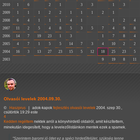
2010
1
6
-
2
1
-
3
3
-
1
3
-
2009
1
1
1
2
2
1
1
1
2
1
-
-
2008
6
4
1
1
1
4
1
-
-
1
2
4
2007
11
2
5
4
8
5
3
5
7
4
9
8
2006
14
7
19
23
1
3
-
-
1
7
8
4
2005
4
7
1
5
5
14
7
3
4
10
2
2
2004
16
3
13
27
23
15
5
12
18
25
23
5
2003
-
-
-
-
-
-
-
-
9
19
8
11
Olvasói levelek 2004.09.30.
©
Haszprus
|
adok-kapok
fejlesztés
olvasói levelek
2004. szep 30.,
csütörtök 19:29 este
4
Kedden regéltem
nektek arról a könyvhirdető oldalról, amit készítettem,
minekután idegesített, hogy a levelezőlistáinkon mentek ezek a spamek.
"Szerintem baromi jó ötlet ez a spéci hirdetőfelület, szükség lenne