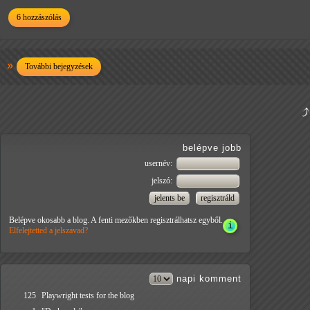
6 hozzászólás
További bejegyzések
belépve jobb
usernév:
jelszó:
Belépve okosabb a blog. A fenti mezőkben regisztrálhatsz egyből.
Elfelejtetted a jelszavad?
napi
komment
125
Playwright tests for the blog