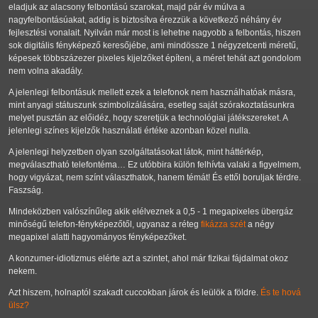
eladjuk az alacsony felbontású szarokat, majd pár év múlva a
nagyfelbontásúakat, addig is biztosítva érezzük a következő néhány év
fejlesztési vonalait. Nyilván már most is lehetne nagyobb a felbontás, hiszen
sok digitális fényképező keresőjébe, ami mindössze 1 négyzetcenti méretű,
képesek többszázezer pixeles kijelzőket építeni, a méret tehát azt gondolom
nem volna akadály.
A jelenlegi felbontásuk mellett ezek a telefonok nem használhatóak másra,
mint anyagi státuszunk szimbolizálására, esetleg saját szórakoztatásunkra
melyet pusztán az előidéz, hogy szeretjük a technológiai játékszereket. A
jelenlegi színes kijelzők használati értéke azonban közel nulla.
A jelenlegi helyzetben olyan szolgáltatásokat látok, mint háttérkép,
megválasztható telefontéma… Ez utóbbira külön felhívta valaki a figyelmem,
hogy vigyázat, nem színt választhatok, hanem témát! És ettől boruljak térdre.
Faszság.
Mindeközben valószínűleg akik elélveznek a 0,5 - 1 megapixeles übergáz
minőségű telefon-fényképezőtől, ugyanaz a réteg
fikázza szét
a négy
megapixel alatti hagyományos fényképezőket.
A konzumer-idiotizmus elérte azt a szintet, ahol már fizikai fájdalmat okoz
nekem.
Azt hiszem, holnaptól szakadt cuccokban járok és leülök a földre.
És te hová
ülsz?