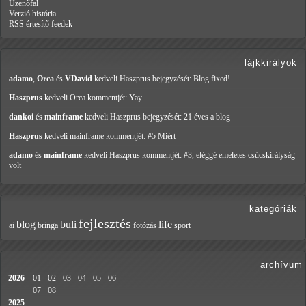
Üzenőfal
Verzió história
RSS értesítő feedek
lájkkirályok
adamo
,
Orca
és
VDavid
kedveli Haszprus
bejegyzését: Blog fixed!
Haszprus
kedveli Orca
kommentjét: Yay
dankoi
és
mainframe
kedveli Haszprus
bejegyzését: 21 éves a blog
Haszprus
kedveli mainframe
kommentjét: #5 Miért
adamo
és
mainframe
kedveli Haszprus
kommentjét: #3, eléggé emeletes csúcskirályság
volt
kategóriák
fejlesztés
blog
buli
life
ai
bringa
fotózás
sport
archívum
2026
01
02
03
04
05
06
07
08
2025