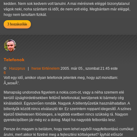
kedden. Nem sok kedvem volt tanulni. A mai mérésnek eléggé bizonytalanul
vágok neki, noha szántam rá időt, de nem volt elég. Megbántam már eléggé,
hogy nem tanultam fizikát.
3 hozzászólás
Telefonok
©
Haszprus
|
hwsw
történelem
2005. már 05., szombat 21:45 este
6
Volt egy idő, amikor olyan telefonok jelentek meg, hogy azt mondtam:
Â„wowÂ”.
Manapság undorodva figyelem a nokia.com-ot, vagy a néha szemem elé
kerülő újsághirdetésekben feltűnő telefonokat, kerüljenek ki bármely cég
kínálatából. Egyszerűen rondák. Nagyok. A billentyűzetük használhatatlan. A
billentyűk között nincs elválasztó tér. Ez szerintem roppant idegesítő. A színes
kijelző tökéletesen fölösleges, a legtöbb esetben nincs szükség rá. Nagyon
gyerekcipőben jár még ez a dolog. Majd ha nagyobb felbontás lesz.
Persze én magam is belátom, hogy nem lehet egyből nagyfelbontású cumókat
árulni, mert akkor ki fizetné meg a fejlesztési költségeket? Ígyhát először