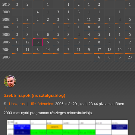
2010
3
2
-
1
-
1
2
1
2
-
-
1
2009
-
-
4
1
3
1
3
1
1
-
1
-
2008
1
8
2
2
3
7
3
11
3
4
4
5
2007
1
2
-
-
1
3
1
8
8
2
2
5
2006
3
3
3
6
5
3
4
4
5
1
1
5
2005
11
12
3
5
5
5
8
7
8
3
1
2
2004
4
11
8
14
6
7
11
9
17
18
10
11
2003
-
-
-
-
-
-
-
-
6
6
5
23
Szebb napok (nosztalgiablog)
©
Haszprus
|
life
történelem
2005. már 29., kedd 23:44 pizsamaidőben
3
2003-mas nyári programom részleges rekonstrukciója.