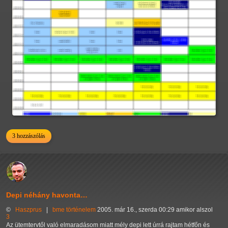
3 hozzászólás
Depi néhány havonta…
©
Haszprus
|
bme
történelem
2005. már 16., szerda 00:29 amikor alszol
3
Az ütemtervtől való elmaradásom miatt mély depi lett úrrá rajtam hétfőn és