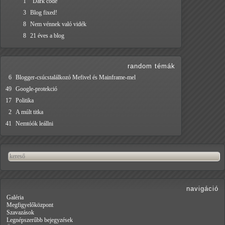
1
"Dark code"
3
Blog fixed!
8
Nem vénnek való vidék
8
21 éves a blog
random témák
6
Blogger-csúcstalálkozó Mefivel és Mainframe-mel
49
Google-protekció
17
Politika
2
A múlt titka
41
Nemtóók leállni
navigáció
Galéria
Megfigyelőközpont
Szavazások
Legnépszerűbb bejegyzések