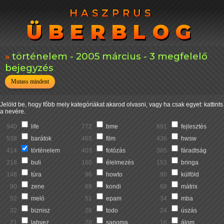
HASZPRUS
HASZPRUS
ÜBERBLOG
ÜBERBLOG
történelem - 2005 március - 3 megfelelő
bejegyzés
Mutass mindent
Jelöld be, hogy főbb mely kategóriákat akarod olvasni, vagy ha csak egyet: kattints
a nevére.
940
life
772
bme
691
fejlesztés
538
barátok
465
film
436
hwsw
414
történelem
403
fotózás
305
fáradtság
218
buli
160
élelmezés
153
bringa
148
túra
96
howto
90
külföld
90
zene
68
kondi
68
mátrix
52
meló
51
epam
34
mba
32
biznisz
26
todo
24
úszás
21
labvez
20
sanoma
16
álom