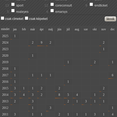
13
sport
12
coreconsult
9
endticket
5
realeyes
4
emarsys
csak címeket
csak képeket
mindet
jan
feb
már
ápr
máj
jún
júl
aug
sze
okt
nov
dec
2025
1
-
-
-
-
-
-
-
-
-
-
-
2024
-
-
2
9
2
-
-
-
-
-
2
-
2023
-
-
-
-
-
-
-
-
-
-
1
-
2020
-
-
1
-
-
-
-
-
-
-
-
-
2019
-
-
-
-
-
-
1
-
-
2
-
1
2018
1
-
-
-
-
-
-
-
-
-
-
-
2017
1
-
1
1
1
-
-
-
-
-
-
6
2016
1
-
-
-
-
-
1
-
-
-
-
-
2015
3
1
1
2
-
2
-
-
-
-
2
-
2014
3
4
3
2
-
8
5
4
-
1
2
-
2013
2
-
3
-
-
-
2
1
3
1
1
-
2012
-
-
1
-
3
-
-
-
-
-
-
1
2011
3
-
1
1
-
2
1
1
1
3
1
4