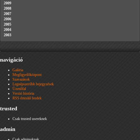
2009
2008
2007
2006
2005
2004
2003
navigáció
Galéria
Megfigyelőközpont
Szavazások
Legnépszerűbb bejegyzések
Üzenőfal
Verzió história
RSS értesítő feedek
trusted
Csak trusted usereknek
admin
Csak adminoknak