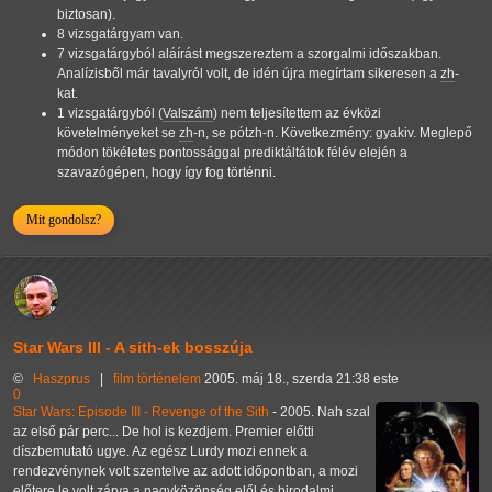
biztosan).
8 vizsgatárgyam van.
7 vizsgatárgyból aláírást megszereztem a szorgalmi időszakban.
Analízisből már tavalyról volt, de idén újra megírtam sikeresen a
zh
-
kat.
1 vizsgatárgyból (
Valszám
) nem teljesítettem az évközi
követelményeket se
zh
-n, se pótzh-n. Következmény: gyakiv. Meglepő
módon tökéletes pontossággal prediktáltátok félév elején a
szavazógépen, hogy így fog történni.
Mit gondolsz?
Star Wars III - A sith-ek bosszúja
©
Haszprus
|
film
történelem
2005. máj 18., szerda 21:38 este
0
Star Wars: Episode III - Revenge of the Sith
- 2005. Nah szal
az első pár perc... De hol is kezdjem. Premier előtti
díszbemutató ugye. Az egész Lurdy mozi ennek a
rendezvénynek volt szentelve az adott időpontban, a mozi
előtere le volt zárva a nagyközönség elől és birodalmi