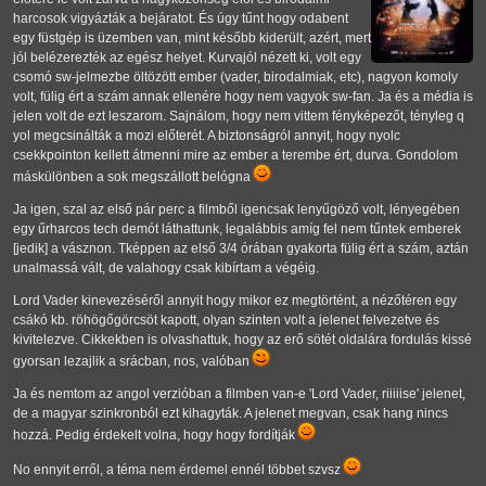
harcosok vigyázták a bejáratot. És úgy tűnt hogy odabent
egy füstgép is üzemben van, mint később kiderült, azért, mert
jól belézerezték az egész helyet. Kurvajól nézett ki, volt egy
csomó sw-jelmezbe öltözött ember (vader, birodalmiak, etc), nagyon komoly
volt, fülig ért a szám annak ellenére hogy nem vagyok sw-fan. Ja és a média is
jelen volt de ezt leszarom. Sajnálom, hogy nem vittem fényképezőt, tényleg q
yol megcsinálták a mozi előterét. A biztonságról annyit, hogy nyolc
csekkpointon kellett átmenni mire az ember a terembe ért, durva. Gondolom
máskülönben a sok megszállott belógna
Ja igen, szal az első pár perc a filmből igencsak lenyűgöző volt, lényegében
egy űrharcos tech demót láthattunk, legalábbis amíg fel nem tűntek emberek
[jedik] a vásznon. Tképpen az első 3/4 órában gyakorta fülig ért a szám, aztán
unalmassá vált, de valahogy csak kibírtam a végéig.
Lord Vader kinevezéséről annyit hogy mikor ez megtörtént, a nézőtéren egy
csákó kb. röhögőgörcsöt kapott, olyan szinten volt a jelenet felvezetve és
kivitelezve. Cikkekben is olvashattuk, hogy az erő sötét oldalára fordulás kissé
gyorsan lezajlik a srácban, nos, valóban
Ja és nemtom az angol verzióban a filmben van-e 'Lord Vader, riiiiise' jelenet,
de a magyar szinkronból ezt kihagyták. A jelenet megvan, csak hang nincs
hozzá. Pedig érdekelt volna, hogy hogy fordítják
No ennyit erről, a téma nem érdemel ennél többet szvsz