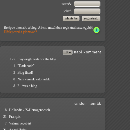
usernév:
jelszó:
Belépve okosabb a blog. A fenti mezőkben regisztrálhatsz egyből.
Elfelejtetted a jelszavad?
napi
komment
125
Playwright tests for the blog
1
"Dark code"
3
Blog fixed!
8
Nem vénnek való vidék
8
21 éves a blog
random témák
8
Hollandia - 'S-Hertogenbosch
21
Français
7
Valami véget ért