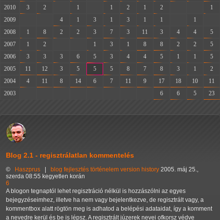
2010
3
2
-
1
-
1
2
1
2
-
-
1
2009
-
-
4
1
3
1
3
1
1
-
1
-
2008
1
8
2
2
3
7
3
11
3
4
4
5
2007
1
2
-
-
1
3
1
8
8
2
2
5
2006
3
3
3
6
5
3
4
4
5
1
1
5
2005
11
12
3
5
5
5
8
7
8
3
1
2
2004
4
11
8
14
6
7
11
9
17
18
10
11
2003
-
-
-
-
-
-
-
-
6
6
5
23
Blog 2.1 - regisztrálatlan kommentelés
©
Haszprus
|
blog
fejlesztés
történelem
version history
2005. máj 25.,
szerda 08:55 kegyetlen korán
6
A blogon tegnaptól lehet regisztráció nélkül is hozzászólni az egyes
bejegyzéseimhez, illetve ha nem vagy bejelentkezve, de regisztrált vagy, a
kommentbox alatt rögtön meg is adhatod a belépési adataidat, így a komment
a nevedre kerül és be is lépsz. A regisztrált júzerek nevei ofkorsz védve