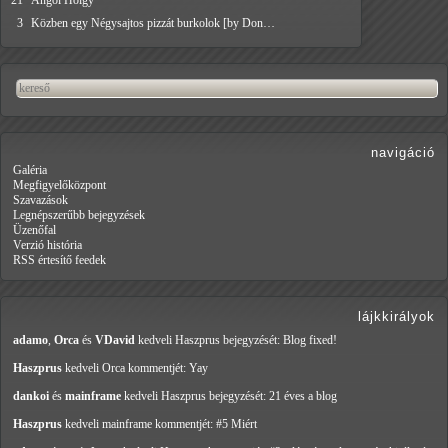
21
Angol Hölgy
3
Közben egy Négysajtos pizzát burkolok [by Don…
navigáció
Galéria
Megfigyelőközpont
Szavazások
Legnépszerűbb bejegyzések
Üzenőfal
Verzió história
RSS értesítő feedek
lájkkirályok
adamo
,
Orca
és
VDavid
kedveli Haszprus
bejegyzését: Blog fixed!
Haszprus
kedveli Orca
kommentjét: Yay
dankoi
és
mainframe
kedveli Haszprus
bejegyzését: 21 éves a blog
Haszprus
kedveli mainframe
kommentjét: #5 Miért