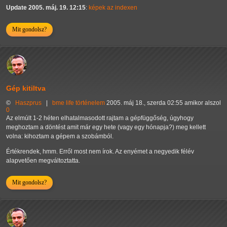
Update 2005. máj. 19. 12:15
:
képek az indexen
Mit gondolsz?
Gép kitiltva
©
Haszprus
|
bme
life
történelem
2005. máj 18., szerda 02:55 amikor alszol
0
Az elmúlt 1-2 héten elhatalmasodott rajtam a gépfüggőség, úgyhogy
meghoztam a döntést amit már egy hete (vagy egy hónapja?) meg kellett
volna: kihoztam a gépem a szobámból.
Értékrendek, hmm. Erről most nem írok. Az enyémet a negyedik félév
alapvetően megváltoztatta.
Mit gondolsz?