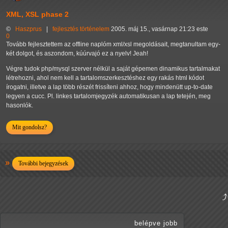
XML, XSL phase 2
©
Haszprus
|
fejlesztés
történelem
2005. máj 15., vasárnap 21:23 este
0
Tovább fejlesztettem az offline naplóm xml/xsl megoldásait, megtanultam egy-
két dolgot, és aszondom, kúúrvajó ez a nyelv! Jeah!
Végre tudok php/mysql szerver nélkül a saját gépemen dinamikus tartalmakat
létrehozni, ahol nem kell a tartalomszerkesztéshez egy rakás html kódot
írogatni, illetve a lap több részét frissíteni ahhoz, hogy mindenütt up-to-date
legyen a cucc. Pl. linkes tartalomjegyzék automatikusan a lap tetején, meg
hasonlók.
Mit gondolsz?
További bejegyzések
belépve jobb