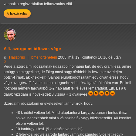
vannak a regisztrálatlan felhasználás elől.
6 hozzászólás
A 4. szorgalmi időszak vége
©
Haszprus
|
bme
történelem
2005. máj 19., csütörtök 16:16 délután
0
Vége a szorgalmi időszaknak (igazából holnapig tart, de egy órám lesz, amire
amúgy se megyek be, de főleg most hogy rövidebb is lesz mer az elején
pótzh-t írnak, akiknek kell). Sajnos eluralkodott rajtam egy olyan érzés, hogy
vége az egész félévnek, noha a legnehezebb rész igazából hátra van. Be kell
hoznom némely tárgyakból 1-2 nap alatt fél féléves lemaradást. Ejh. És a 8
darab vizsgám is növekedett 8 vizsga + 1 gyakiv-re
Szorgalmi időszakom értékeléseként annyit írok, hogy:
48 kreditet vettem fel. Mind alaptantervi tárgy, ez baromi fontos (hisz
sokkal nehezebbek mint a választhatók vagy közismeretik). 40 kreditet
elsőre vettem fel.
10 tantárgy + tesi. (9-et elsőre vettem fel)
2 félévközi jegyre záródó tantárgyam valószínűleg 5-ös lett (egyik