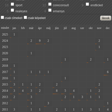
13
sport
12
coreconsult
9
endticket
5
realeyes
4
emarsys
csak címeket
csak képeket
mindet
jan
feb
már
ápr
máj
jún
júl
aug
sze
okt
nov
dec
2025
1
-
-
-
-
-
-
-
-
-
-
-
2024
-
-
2
9
2
-
-
-
-
-
2
-
2023
-
-
-
-
-
-
-
-
-
-
1
-
2020
-
-
1
-
-
-
-
-
-
-
-
-
2019
-
-
-
-
-
-
1
-
-
2
-
1
2018
1
-
-
-
-
-
-
-
-
-
-
-
2017
1
-
1
1
1
-
-
-
-
-
-
6
2016
1
-
-
-
-
-
1
-
-
-
-
-
2015
3
1
1
2
-
2
-
-
-
-
2
-
2014
3
4
3
2
-
8
5
4
-
1
2
-
2013
2
-
3
-
-
-
2
1
3
1
1
-
2012
-
-
1
-
3
-
-
-
-
-
-
1
2011
3
-
1
1
-
2
1
1
1
3
1
4