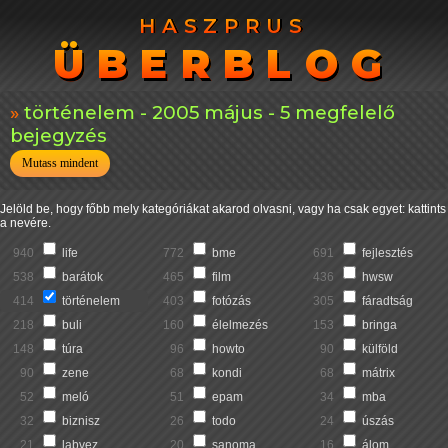
HASZPRUS
HASZPRUS
ÜBERBLOG
ÜBERBLOG
történelem - 2005 május - 5 megfelelő
bejegyzés
Mutass mindent
Jelöld be, hogy főbb mely kategóriákat akarod olvasni, vagy ha csak egyet: kattints
a nevére.
940
life
772
bme
691
fejlesztés
538
barátok
465
film
436
hwsw
414
történelem
403
fotózás
305
fáradtság
218
buli
160
élelmezés
153
bringa
148
túra
96
howto
90
külföld
90
zene
68
kondi
68
mátrix
52
meló
51
epam
34
mba
32
biznisz
26
todo
24
úszás
21
labvez
20
sanoma
16
álom