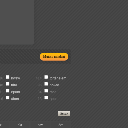
Mutass mindent
36
hwsw
414
történelem
48
túra
96
howto
51
epam
34
mba
16
álom
13
sport
ze
okt
nov
dec