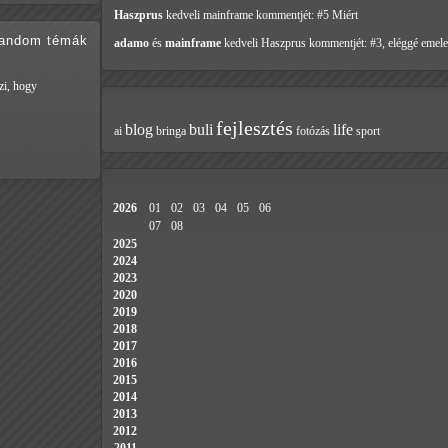
Haszprus
kedveli mainframe
kommentjét: #5 Miért
random témák
adamo
és
mainframe
kedveli Haszprus
kommentjét: #3, eléggé emele
zi, hogy
fejlesztés
blog
buli
life
ai
bringa
fotózás
sport
2026
01
02
03
04
05
06
07
08
2025
2024
2023
2020
2019
2018
2017
2016
2015
2014
2013
2012