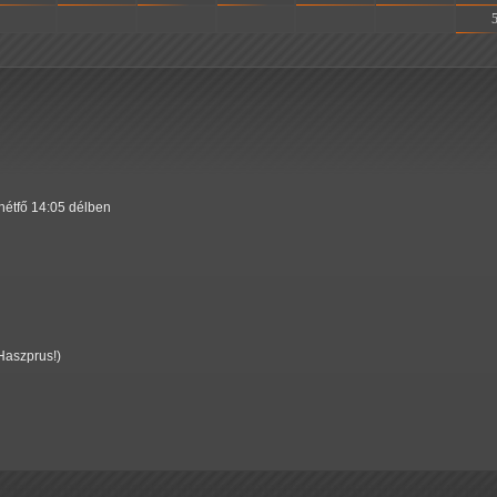
-
-
-
-
-
-
 hétfő 14:05 délben
Haszprus!)