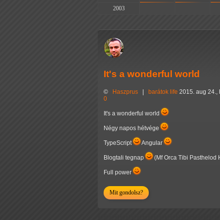
2003
-
-
It's a wonderful world
©
Haszprus
|
barátok
life
2015. aug 24.,
0
It's a wonderful world
Négy napos hétvége
TypeScript
Angular
Blogtali tegnap
(Mf Orca Tibi Pasthelod 
Full power
Mit gondolsz?