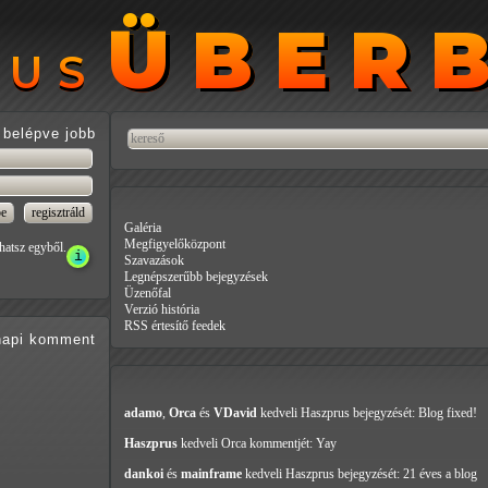
ÜBER
ÜBER
RUS
RUS
belépve jobb
Galéria
Megfigyelőközpont
hatsz egyből.
Szavazások
Legnépszerűbb bejegyzések
Üzenőfal
Verzió história
RSS értesítő feedek
api
komment
adamo
,
Orca
és
VDavid
kedveli Haszprus
bejegyzését: Blog fixed!
Haszprus
kedveli Orca
kommentjét: Yay
dankoi
és
mainframe
kedveli Haszprus
bejegyzését: 21 éves a blog