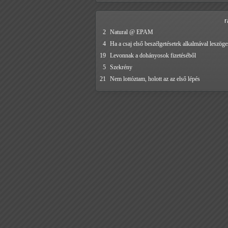
2
Natural @ EPAM
4
Ha a csaj első beszélgetésetek alkalmával leszöge
19
Levonnak a dohányosok fizetéséből
5
Szekrény
21
Nem lottóztam, holott az az első lépés