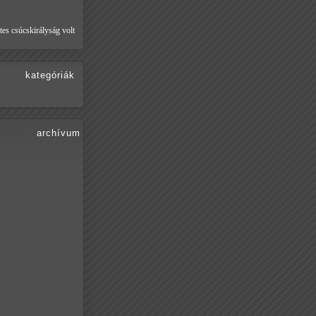
tes csúcskirályság volt
kategóriák
archívum