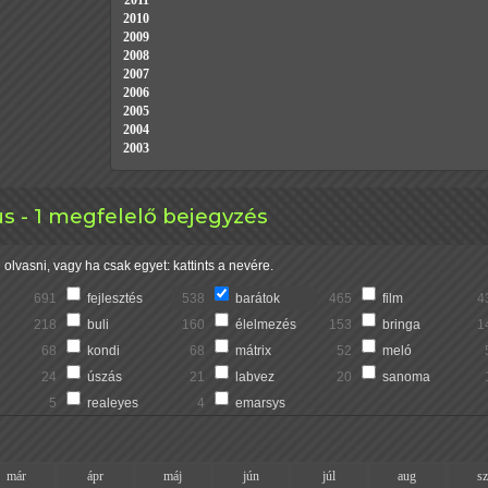
2011
2010
2009
2008
2007
2006
2005
2004
2003
us - 1 megfelelő bejegyzés
olvasni, vagy ha csak egyet: kattints a nevére.
691
fejlesztés
538
barátok
465
film
4
218
buli
160
élelmezés
153
bringa
1
68
kondi
68
mátrix
52
meló
24
úszás
21
labvez
20
sanoma
5
realeyes
4
emarsys
már
ápr
máj
jún
júl
aug
s