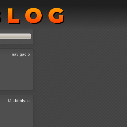
BLOG
BLOG
navigáció
lájkkirályok