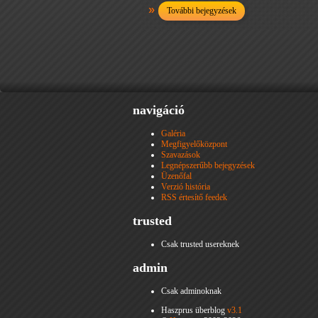
További bejegyzések
navigáció
Galéria
Megfigyelőközpont
Szavazások
Legnépszerűbb bejegyzések
Üzenőfal
Verzió história
RSS értesítő feedek
trusted
Csak trusted usereknek
admin
Csak adminoknak
Haszprus überblog
v3.1