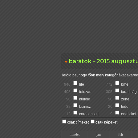
barátok - 2015 auguszt
Jelöld be, hogy főbb mely kategóriákat akarod 
940
life
772
bme
403
fotózás
305
fáradtság
90
külföld
90
zene
32
biznisz
26
todo
12
coreconsult
9
endticket
csak címeket
csak képeket
mindet
jan
feb