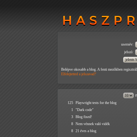
HASZP
HASZP
usernév:
jelszó:
Belépve okosabb a blog. A fenti mezőkben regisztrál
Elfelejtetted a jelszavad?
n
125
Playwright tests for the blog
1
"Dark code"
3
Blog fixed!
8
Nem vénnek való vidék
8
21 éves a blog