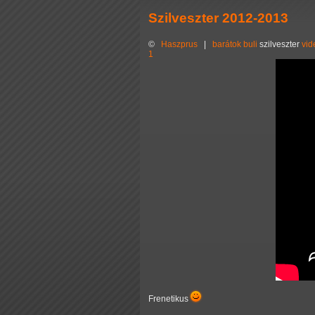
Szilveszter 2012-2013
©
Haszprus
|
barátok
buli
szilveszter
vid
1
Frenetikus