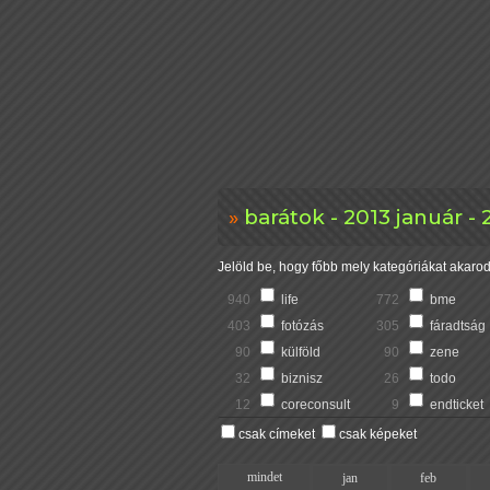
barátok - 2013 január -
Jelöld be, hogy főbb mely kategóriákat akarod 
940
life
772
bme
403
fotózás
305
fáradtság
90
külföld
90
zene
32
biznisz
26
todo
12
coreconsult
9
endticket
csak címeket
csak képeket
mindet
jan
feb