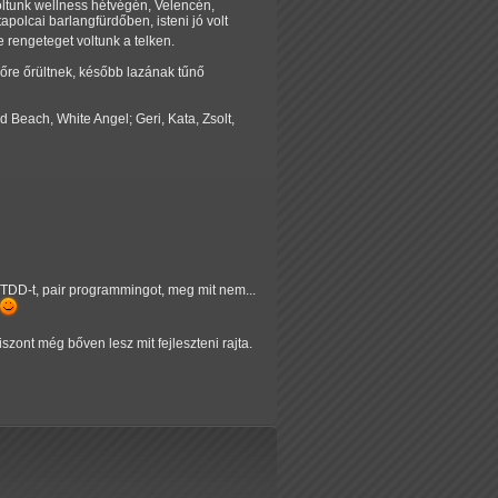
oltunk wellness hétvégén, Velencén,
olcai barlangfürdőben, isteni jó volt
rengeteget voltunk a telken.
őre őrültnek, később lazának tűnő
 Beach, White Angel; Geri, Kata, Zsolt,
 TDD-t, pair programmingot, meg mit nem...
zont még bőven lesz mit fejleszteni rajta.