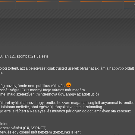
-
-
-
-
-
-
3. jan 12., szombat 21:31 este
og történt, azt a bejegyzést csak trusted userek olvashatják, ám a happybb oldalt
n.
ég pozitív, ámde nem publikus változás.
bát, végre! Ez is mennyi ideje váratott már magára...
ltime, majd szelektíven (mindenhova úgy, ahogy az adott út jó)
átteret nyújtott ahhoz, hogy rendbe hozzam magamat, segített anyámmal is rendbe 
 találnom mellette, ahol egész új irányokat vehetek szakmailag.
d erre is ráígért a Realeyes, és mutatott pár olyan dolgot, amit évek óta keresek:
inten
ezetre váltást (C#, ASP.NET)
ly, és egy csomó időt töltöttem (töltöttünk) is lent