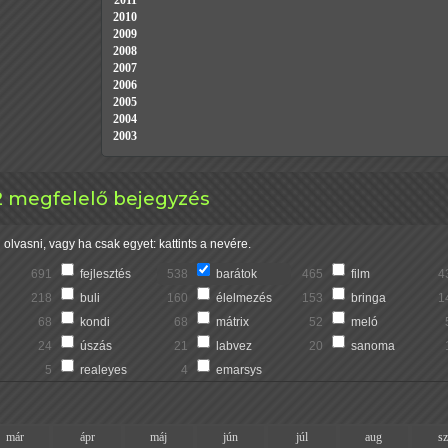
2011
2010
2009
2008
2007
2006
2005
2004
2003
 2 megfelelő bejegyzés
olvasni, vagy ha csak egyet: kattints a nevére.
691
fejlesztés
538
barátok
465
film
4
218
buli
160
élelmezés
153
bringa
1
68
kondi
68
mátrix
52
meló
24
úszás
21
labvez
20
sanoma
5
realeyes
4
emarsys
már
ápr
máj
jún
júl
aug
s