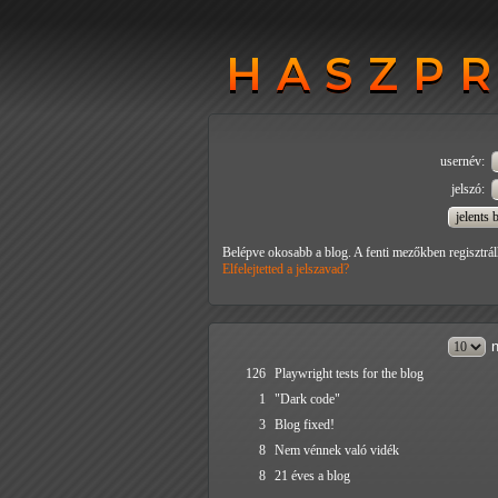
HASZP
HASZP
usernév:
jelszó:
Belépve okosabb a blog. A fenti mezőkben regisztrál
Elfelejtetted a jelszavad?
n
126
Playwright tests for the blog
1
"Dark code"
3
Blog fixed!
8
Nem vénnek való vidék
8
21 éves a blog