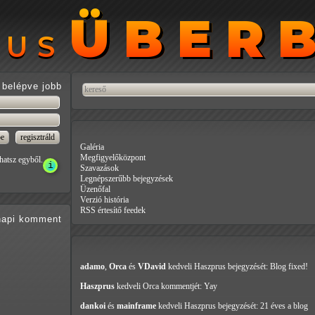
ÜBER
ÜBER
RUS
RUS
belépve jobb
Galéria
Megfigyelőközpont
hatsz egyből.
Szavazások
Legnépszerűbb bejegyzések
Üzenőfal
Verzió história
RSS értesítő feedek
api
komment
adamo
,
Orca
és
VDavid
kedveli Haszprus
bejegyzését: Blog fixed!
Haszprus
kedveli Orca
kommentjét: Yay
dankoi
és
mainframe
kedveli Haszprus
bejegyzését: 21 éves a blog