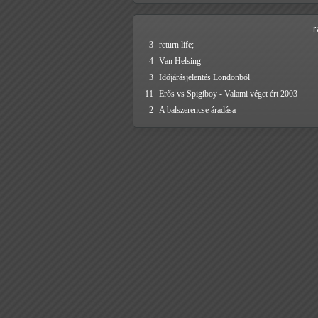
3
return life;
4
Van Helsing
3
Időjárásjelentés Londonból
11
Erős vs Spigiboy - Valami véget ért 2003
2
A balszerencse áradása