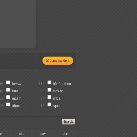
Mutass mindent
36
hwsw
414
történelem
48
túra
96
howto
51
epam
34
mba
16
álom
13
sport
ze
okt
nov
dec