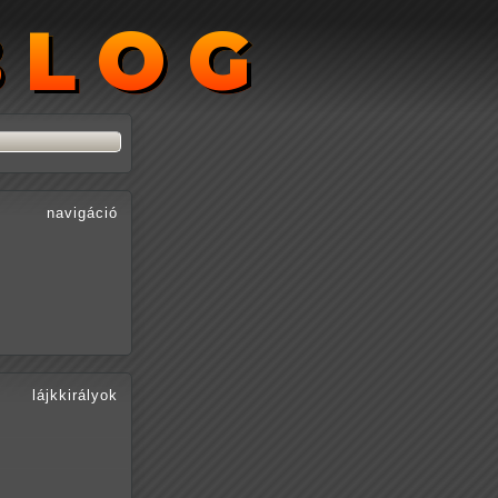
BLOG
BLOG
navigáció
lájkkirályok