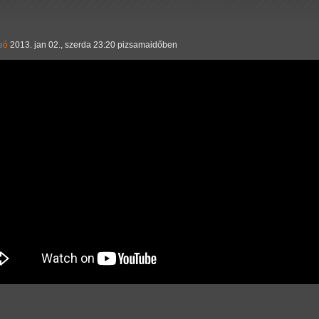
eó
2013. jan 02., szerda 23:20 pizsamaidőben