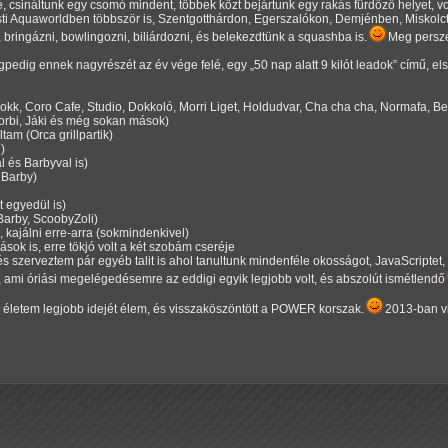
 csináltunk egy csomó mindent, többek közt bejártunk egy rakás fürdőző helyet, v
 Aquaworldben többször is, Szentgotthárdon, Egerszalókon, Demjénben, Miskolctap
 bringázni, bowlingozni, biliárdozni, és belekezdtünk a squashba is.
Meg persze 
égpedig ennek nagyrészét az év vége felé, egy
50 nap alatt 9 kilót leadok
című, els
Dokk, Coro Cafe, Studio, Dokkoló, Morri Liget, Holdudvar, Cha cha cha, Normafa, Bed
Norbi, Jáki és még sokan mások)
tam (Orca grillpartik)
)
 és Barbyval is)
 Barby)
t egyedül is)
(Barby, ScoobyZoli)
, kajálni erre-arra (sokmindenkivel)
ások is, erre tökjó volt a két szobám cseréje
szerveztem pár egyéb talit is ahol tanultunk mindenféle okosságot, JavaScriptet,
t, ami óriási megelégedésemre az eddigi egyik legjobb volt, és abszolút ismétlendő
y életem legjobb idejét élem, és visszaköszöntött a POWER korszak.
2013-ban vis