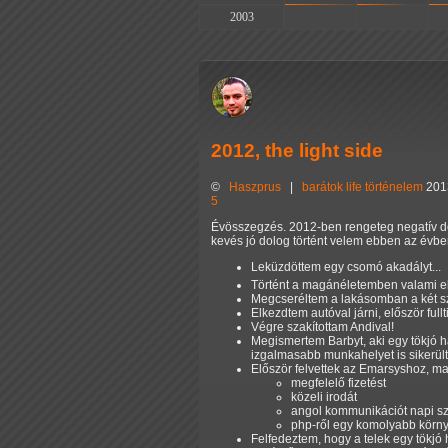
2003
-
-
2012, the light side
©
Haszprus
|
barátok
life
történelem
201
5
Évösszegzés. 2012-ben rengeteg negatív dol
kevés jó dolog történt velem ebben az évbe
Leküzdöttem egy csomó akadályt...
Történt a magánéletemben valami el
Megcseréltem a lakásomban a két szo
Elkezdtem autóval járni, először ful
Végre szakítottam Andival!
Megismertem Barbyt, aki egy tökjó h
izgalmasabb munkahelyet is sikerült
Először felvettek az Emarsyshoz, maj
megfelelő fizetést
közeli irodát
angol kommunikációt napi sz
php-ről egy komolyabb körny
Felfedeztem, hogy a telek egy tökjó he