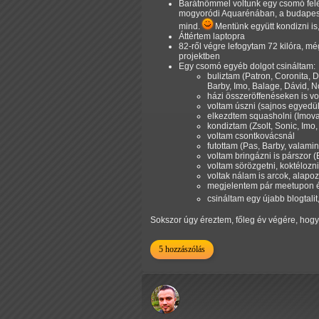
Barátnőmmel voltunk egy csomó felé,
mogyoródi Aquarénában, a budapesti
mind.
Mentünk együtt kondizni is,
Áttértem laptopra
82-ről végre lefogytam 72 kilóra, m
projektben
Egy csomó egyéb dolgot csináltam:
buliztam (Patron, Coronita, 
Barby, Imo, Balage, Dávid, 
házi összeröffenéseken is vol
voltam úszni (sajnos egyedül
elkezdtem squasholni (Imoval
kondiztam (Zsolt, Sonic, Imo,
voltam csontkovácsnál
futottam (Pas, Barby, valamin
voltam bringázni is párszor 
voltam sörözgetni, koktélozni
voltak nálam is arcok, alapoz
megjelentem pár meetupon és 
csináltam egy újabb blogtali
Sokszor úgy éreztem, főleg év végére, hog
5 hozzászólás