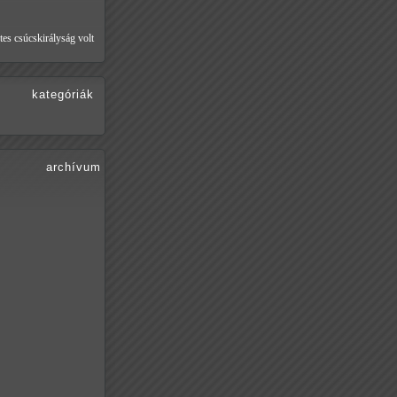
tes csúcskirályság volt
kategóriák
archívum