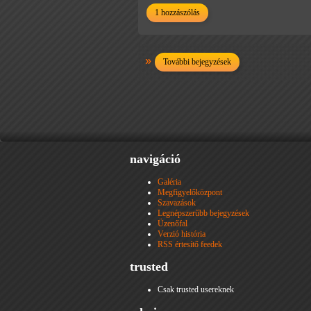
1 hozzászólás
További bejegyzések
navigáció
Galéria
Megfigyelőközpont
Szavazások
Legnépszerűbb bejegyzések
Üzenőfal
Verzió história
RSS értesítő feedek
trusted
Csak trusted usereknek