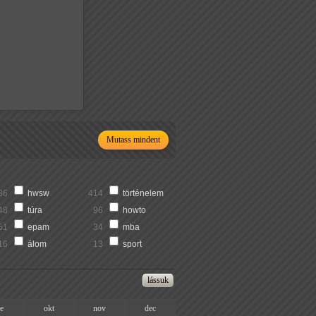
Mutass mindent
36
hwsw
414
történelem
48
túra
96
howto
51
epam
34
mba
16
álom
13
sport
ze
okt
nov
dec