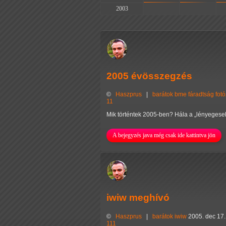
2003
-
-
2005 évösszegzés
©
Haszprus
|
barátok
bme
fáradtság
fot
11
Mik történtek 2005-ben? Hála a
lényegese
A bejegyzés java még csak ide kattintva jön
iwiw meghívó
©
Haszprus
|
barátok
iwiw
2005. dec 17.
111