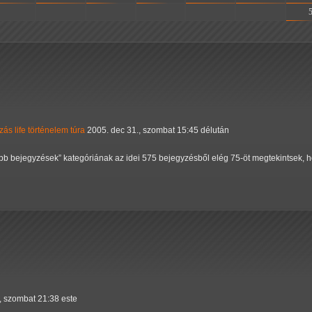
-
-
-
-
-
-
ózás
life
történelem
túra
2005. dec 31., szombat 15:45 délután
bb bejegyzések
kategóriának az idei 575 bejegyzésből elég 75-öt megtekintsek, h
, szombat 21:38 este