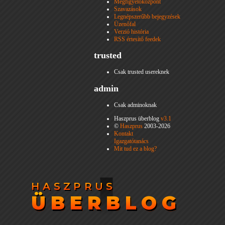
Megfigyelőközpont
Szavazások
Legnépszerűbb bejegyzések
Üzenőfal
Verzió história
RSS értesítő feedek
trusted
Csak trusted usereknek
admin
Csak adminoknak
Haszprus überblog
v3.1
©
Haszprus
2003-2026
Kontakt
Igazgatótanács
Mit tud ez a blog?
HASZPRUS
HASZPRUS
ÜBERBLOG
ÜBERBLOG