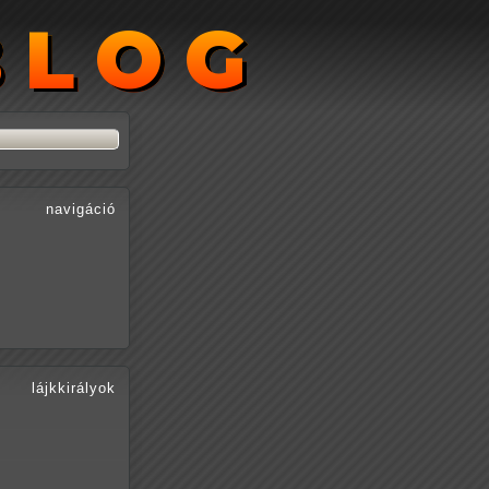
BLOG
BLOG
navigáció
lájkkirályok