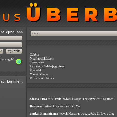
ÜBER
ÜBER
RUS
RUS
belépve jobb
Galéria
Megfigyelőközpont
hatsz egyből.
Szavazások
Legnépszerűbb bejegyzések
Üzenőfal
Verzió história
RSS értesítő feedek
api
komment
adamo
,
Orca
és
VDavid
kedveli Haszprus
bejegyzését: Blog fixed!
Haszprus
kedveli Orca
kommentjét: Yay
dankoi
és
mainframe
kedveli Haszprus
bejegyzését: 21 éves a blog