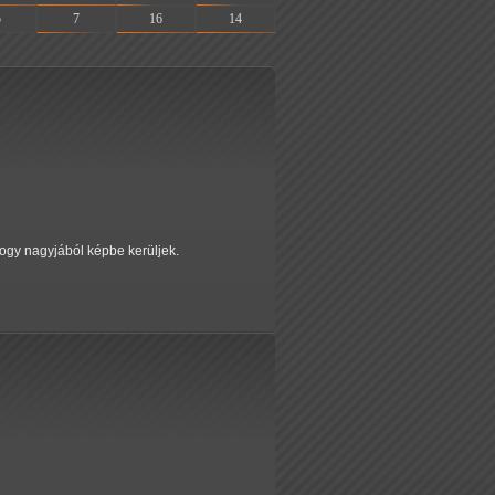
5
7
16
14
ogy nagyjából képbe kerüljek.