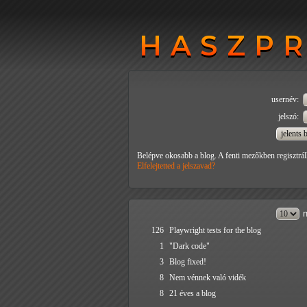
HASZP
HASZP
usernév:
jelszó:
Belépve okosabb a blog. A fenti mezőkben regisztrál
Elfelejtetted a jelszavad?
n
126
Playwright tests for the blog
1
"Dark code"
3
Blog fixed!
8
Nem vénnek való vidék
8
21 éves a blog