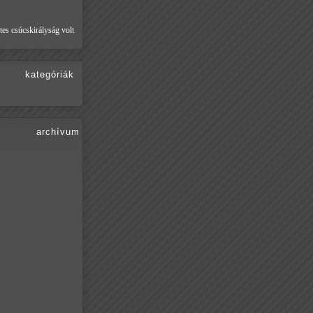
tes csúcskirályság volt
kategóriák
archívum