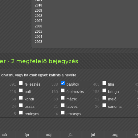
2011
2010
2009
2008
2007
2006
2005
2004
2003
r - 2 megfelelő bejegyzés
olvasni, vagy ha csak egyet: kattints a nevére.
691
fejlesztés
538
barátok
465
film
4
218
buli
160
élelmezés
153
bringa
1
68
kondi
68
mátrix
52
meló
24
úszás
21
labvez
20
sanoma
5
realeyes
4
emarsys
már
ápr
máj
jún
júl
aug
s