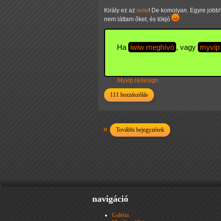
Király ez az
iwiw
! De komolyan. Egyre jobb!
nem láttam őket, és tökjó
Ha
iwiw meghívó
, vagy
myvip
Myvip redesign
111 hozzászólás
További bejegyzések
navigáció
Galéria