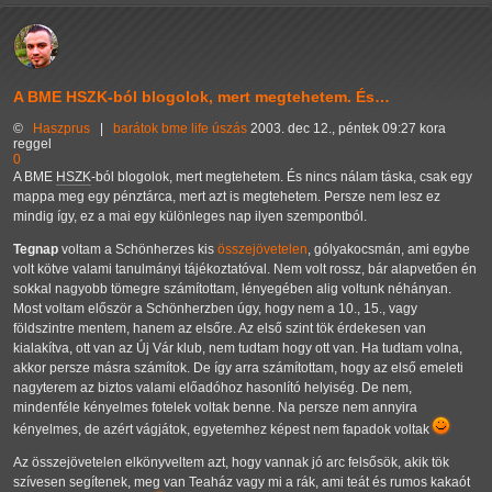
A BME HSZK-ból blogolok, mert megtehetem. És…
©
Haszprus
|
barátok
bme
life
úszás
2003. dec 12., péntek 09:27 kora
reggel
0
A BME
HSZK
-ból blogolok, mert megtehetem. És nincs nálam táska, csak egy
mappa meg egy pénztárca, mert azt is megtehetem. Persze nem lesz ez
mindig így, ez a mai egy különleges nap ilyen szempontból.
Tegnap
voltam a Schönherzes kis
összejövetelen
, gólyakocsmán, ami egybe
volt kötve valami tanulmányi tájékoztatóval. Nem volt rossz, bár alapvetően én
sokkal nagyobb tömegre számítottam, lényegében alig voltunk néhányan.
Most voltam először a Schönherzben úgy, hogy nem a 10., 15., vagy
földszintre mentem, hanem az elsőre. Az első szint tök érdekesen van
kialakítva, ott van az Új Vár klub, nem tudtam hogy ott van. Ha tudtam volna,
akkor persze másra számítok. De így arra számítottam, hogy az első emeleti
nagyterem az biztos valami előadóhoz hasonlító helyiség. De nem,
mindenféle kényelmes fotelek voltak benne. Na persze nem annyira
kényelmes, de azért vágjátok, egyetemhez képest nem fapadok voltak
Az összejövetelen elkönyveltem azt, hogy vannak jó arc felsősök, akik tök
szívesen segítenek, meg van Teaház vagy mi a rák, ami teát és rumos kakaót