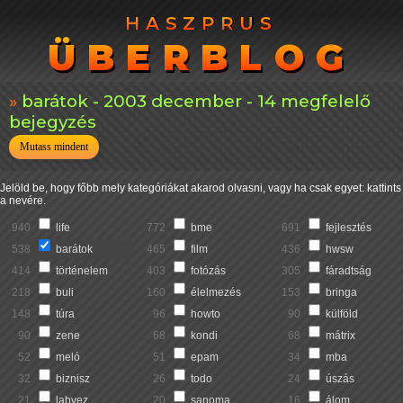
HASZPRUS
HASZPRUS
ÜBERBLOG
ÜBERBLOG
barátok - 2003 december - 14 megfelelő
bejegyzés
Mutass mindent
Jelöld be, hogy főbb mely kategóriákat akarod olvasni, vagy ha csak egyet: kattints
a nevére.
940
life
772
bme
691
fejlesztés
538
barátok
465
film
436
hwsw
414
történelem
403
fotózás
305
fáradtság
218
buli
160
élelmezés
153
bringa
148
túra
96
howto
90
külföld
90
zene
68
kondi
68
mátrix
52
meló
51
epam
34
mba
32
biznisz
26
todo
24
úszás
21
labvez
20
sanoma
16
álom