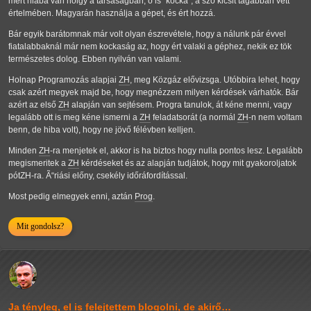
mert hiába van hölgy a társaságban, ő is "kocka", a szó kicsit tágabban vett
értelmében. Magyarán használja a gépet, és ért hozzá.
Bár egyik barátomnak már volt olyan észrevétele, hogy a nálunk pár évvel
fiatalabbaknál már nem kockaság az, hogy ért valaki a géphez, nekik ez tök
természetes dolog. Ebben nyilván van valami.
Holnap Programozás alapjai
ZH
, meg Közgáz elővizsga. Utóbbira lehet, hogy
csak azért megyek majd be, hogy megnézzem milyen kérdések várhatók. Bár
azért az első
ZH
alapján van sejtésem. Progra tanulok, át kéne menni, vagy
legalább ott is meg kéne ismerni a
ZH
feladatsorát (a normál
ZH
-n nem voltam
benn, de hiba volt), hogy ne jövő félévben kelljen.
Minden
ZH
-ra menjetek el, akkor is ha biztos hogy nulla pontos lesz. Legalább
megismeritek a
ZH
kérdéseket és az alapján tudjátok, hogy mit gyakoroljatok
pótZH-ra. Ã“riási előny, csekély időráfordítással.
Most pedig elmegyek enni, aztán
Prog
.
Mit gondolsz?
Ja tényleg, el is felejtettem blogolni, de akirő…