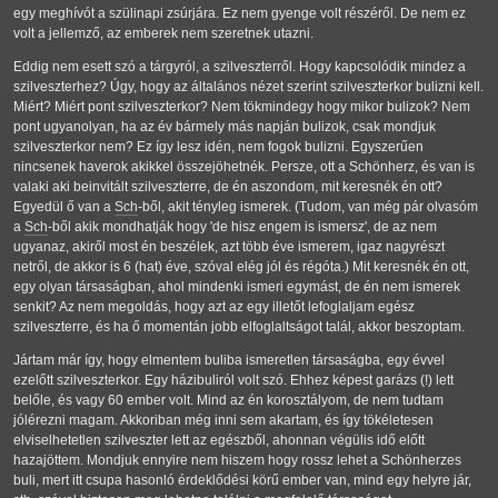
egy meghívót a szülinapi zsúrjára. Ez nem gyenge volt részéről. De nem ez
volt a jellemző, az emberek nem szeretnek utazni.
Eddig nem esett szó a tárgyról, a szilveszterről. Hogy kapcsolódik mindez a
szilveszterhez? Úgy, hogy az általános nézet szerint szilveszterkor bulizni kell.
Miért? Miért pont szilveszterkor? Nem tökmindegy hogy mikor bulizok? Nem
pont ugyanolyan, ha az év bármely más napján bulizok, csak mondjuk
szilveszterkor nem? Ez így lesz idén, nem fogok bulizni. Egyszerűen
nincsenek haverok akikkel összejöhetnék. Persze, ott a Schönherz, és van is
valaki aki beinvitált szilveszterre, de én aszondom, mit keresnék én ott?
Egyedül ő van a
Sch
-ből, akit tényleg ismerek. (Tudom, van még pár olvasóm
a
Sch
-ből akik mondhatják hogy 'de hisz engem is ismersz', de az nem
ugyanaz, akiről most én beszélek, azt több éve ismerem, igaz nagyrészt
netről, de akkor is 6 (hat) éve, szóval elég jól és régóta.) Mit keresnék én ott,
egy olyan társaságban, ahol mindenki ismeri egymást, de én nem ismerek
senkit? Az nem megoldás, hogy azt az egy illetőt lefoglaljam egész
szilveszterre, és ha ő momentán jobb elfoglaltságot talál, akkor beszoptam.
Jártam már így, hogy elmentem buliba ismeretlen társaságba, egy évvel
ezelőtt szilveszterkor. Egy házibuliról volt szó. Ehhez képest garázs (!) lett
belőle, és vagy 60 ember volt. Mind az én korosztályom, de nem tudtam
jólérezni magam. Akkoriban még inni sem akartam, és így tökéletesen
elviselhetetlen szilveszter lett az egészből, ahonnan végülis idő előtt
hazajöttem. Mondjuk ennyire nem hiszem hogy rossz lehet a Schönherzes
buli, mert itt csupa hasonló érdeklődési körű ember van, mind egy helyre jár,