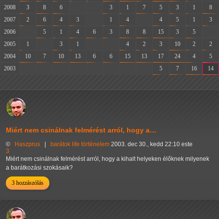
2008
3
8
6
-
-
3
1
7
5
3
1
8
2007
2
6
4
3
-
1
4
-
4
5
1
3
2006
-
5
1
4
6
3
8
8
15
3
5
-
2005
1
-
3
1
-
-
4
2
3
10
2
2
2004
10
7
10
13
6
6
15
13
17
24
4
5
2003
-
-
-
-
-
-
-
-
5
7
16
14
Miért nem csinálnak felmérést arról, hogy a…
©
Haszprus
|
barátok
life
történelem
2003. dec 30., kedd 22:10 este
3
Miért nem csinálnak felmérést arról, hogy a kihalt helyeken élőknek milyenek
a barátkozási szokásaik?
3 hozzászólás