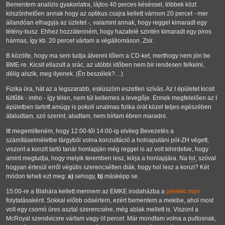
Bementem analízis gyakorlatra, lájtos 40 perces késéssel, többek közt
köszönhetően annak hogy az optikus csajra kellett várnom 20 percet - mer
állandóan elhagyja az üzletet -, valamint annak, hogy reggel kimaradt egy
tétény-busz. Ehhez hozzátenném, hogy hazafelé szintén kimaradt egy piros
hármas, így kb. 20 percet vártam a végállomáson. Zsír.
B közölte, hogy ma sem tudja átvenni tőlem a CD-ket, merthogy nem jön be
BME-re. Kicsit ellazult a srác, az utóbbi időben nem bír rendesen felkelni,
délig alszik, meg ilyenek. (Én beszélek?…)
Fizika óra, hát az a legszarabb, esküszöm eszetlen szívás. Az I épületet kicsit
túlfűtik - imho - így télen, nem túl kellemes a levegője. Ennek megfelelően az I
épületben tartott amúgy is pokoli unalmas fizika órát közel teljes egészében
átaludtam, szó szerint, aludtam, nem bírtam ébren maradni.
Itt megemlíteném, hogy 12:00-től 14:00-ig elvileg Bevezetés a
számításelméletbe tárgyból volna konzultáció a holnaputáni pót-ZH végett,
viszont a konzit tartó tanár honlapján még reggel is az volt kihirdetve, hogy
amint megtudja, hogy melyik teremben lesz, kiírja a honlapjára. Na
lol
, szóval
hogyan értesül erről végülis szerencsétlen diák, hogy hol lesz a konzi? Két
módon teheti ezt meg:
a)
sehogy,
b)
másképp se.
15:00-re a Blahára kellett mennem az EMKE irodaházba a
pénteki muri
folytatásaként. Sokkal előbb odaértem, ezért bementem a mekibe, ahol most
volt egy csomó üres asztal szerencsére, még ablak mellett is. Viszont a
McRoyal szendvicsre vártam vagy öt percet. Már mondtam volna a pultosnak,