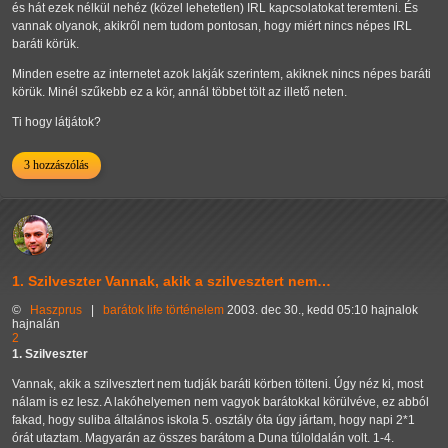
és hát ezek nélkül nehéz (közel lehetetlen) IRL kapcsolatokat teremteni. És
vannak olyanok, akikről nem tudom pontosan, hogy miért nincs népes IRL
baráti körük.
Minden esetre az internetet azok lakják szerintem, akiknek nincs népes baráti
körük. Minél szűkebb ez a kör, annál többet tölt az illető neten.
Ti hogy látjátok?
3 hozzászólás
1. Szilveszter Vannak, akik a szilvesztert nem…
©
Haszprus
|
barátok
life
történelem
2003. dec 30., kedd 05:10 hajnalok
hajnalán
2
1. Szilveszter
Vannak, akik a szilvesztert nem tudják baráti körben tölteni. Úgy néz ki, most
nálam is ez lesz. A lakóhelyemen nem vagyok barátokkal körülvéve, ez abból
fakad, hogy suliba általános iskola 5. osztály óta úgy jártam, hogy napi 2*1
órát utaztam. Magyarán az összes barátom a Duna túloldalán volt. 1-4.