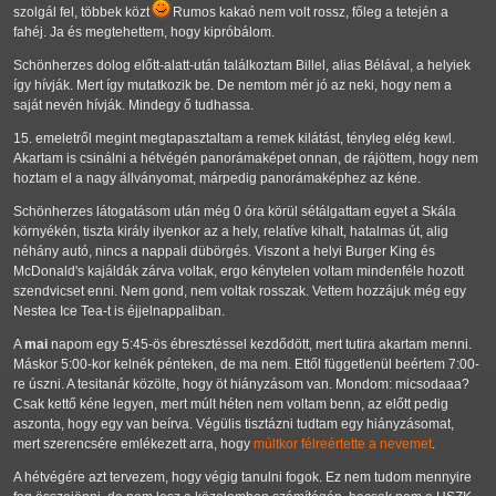
szolgál fel, többek közt
Rumos kakaó nem volt rossz, főleg a tetején a
fahéj. Ja és megtehettem, hogy kipróbálom.
Schönherzes dolog előtt-alatt-után találkoztam Billel, alias Bélával, a helyiek
így hívják. Mert így mutatkozik be. De nemtom mér jó az neki, hogy nem a
saját nevén hívják. Mindegy ő tudhassa.
15. emeletről megint megtapasztaltam a remek kilátást, tényleg elég kewl.
Akartam is csinálni a hétvégén panorámaképet onnan, de rájöttem, hogy nem
hoztam el a nagy állványomat, márpedig panorámaképhez az kéne.
Schönherzes látogatásom után még 0 óra körül sétálgattam egyet a Skála
környékén, tiszta király ilyenkor az a hely, relatíve kihalt, hatalmas út, alig
néhány autó, nincs a nappali dübörgés. Viszont a helyi Burger King és
McDonald's kajáldák zárva voltak, ergo kénytelen voltam mindenféle hozott
szendvicset enni. Nem gond, nem voltak rosszak. Vettem hozzájuk még egy
Nestea Ice Tea-t is éjjelnappaliban.
A
mai
napom egy 5:45-ös ébresztéssel kezdődött, mert tutira akartam menni.
Máskor 5:00-kor kelnék pénteken, de ma nem. Ettől függetlenül beértem 7:00-
re úszni. A tesitanár közölte, hogy öt hiányzásom van. Mondom: micsodaaa?
Csak kettő kéne legyen, mert múlt héten nem voltam benn, az előtt pedig
aszonta, hogy egy van beírva. Végülis tisztázni tudtam egy hiányzásomat,
mert szerencsére emlékezett arra, hogy
múltkor félreértette a nevemet
.
A hétvégére azt tervezem, hogy végig tanulni fogok. Ez nem tudom mennyire