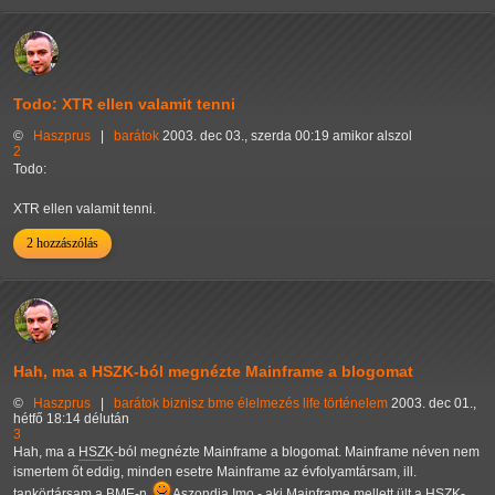
Todo: XTR ellen valamit tenni
©
Haszprus
|
barátok
2003. dec 03., szerda 00:19 amikor alszol
2
Todo:
XTR ellen valamit tenni.
2 hozzászólás
Hah, ma a HSZK-ból megnézte Mainframe a blogomat
©
Haszprus
|
barátok
biznisz
bme
élelmezés
life
történelem
2003. dec 01.,
hétfő 18:14 délután
3
Hah, ma a
HSZK
-ból megnézte Mainframe a blogomat. Mainframe néven nem
ismertem őt eddig, minden esetre Mainframe az évfolyamtársam, ill.
tankörtársam a BME-n.
Aszondja Imo - aki Mainframe mellett ült a
HSZK
-