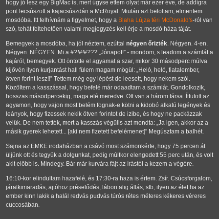
hogy jó lesz egy BigMac is, mert úgyse ettem olyat már ezer éve, de addigra
pont lecsúszott a kajacsúszdán a McRoyal. Miután azt betoltam, elmentem
mosdóba. Itt felhívnám a figyelmet, hogy a
Blaha Lújza téri McDonald's
-ról van
szó, tehát feltehetően valami megjegyzés kell érje a mosdó háza táját.
Bemegyek a mosdóba, ha jól néztem, ezúttal
négyen őrizték
. Négyen. 4-en.
Négyen. NÉGYEN. Mi a
#?!#!#???
Jónapot!
- mondom, s leadom a számlát a
kajáról, bemegyek. Ott öntötte el agyamat a szar, mikor 30 másodperc múlva
kijővén ilyen kurjantást hall fülem magam mögül:
Heló, heló, fiatalember,
ötven forint lesz!!
Tettem még egy lépést de leesett, hogy nekem szól.
Közöltem a kasszással, hogy befelé már odaadtam a számlát. Gondolkozik,
hosszas másodpercekig, maga elé meredve. Ott van a három társa. Ítfutott az
agyamon, hogy vajon most belém fognak-e kötni a kidobó alkatú legények és
leányok, hogy fizessek nekik ötven forintot de izibe, és hogy ne packázzak
velük. De nem tették, mert a kasszás végülis azt mondta:
Ja igen, akkor az a
másik gyerek lehetett... [aki nem fizetett befelémenet]
Megúsztam a balhét.
Sajna az EMKE irodaházban a csávó most számonkérte, hogy 75 percen át
üljünk ott és tegyük a dolgunkat, pedig múltkor elengedett 55 perc után, és volt
akit előbb is. Mindegy. Bár már kurvára fájt az írástól a kezem a végére.
16:10-kor elindultam hazafelé, és 17:30-ra haza is értem. Zsír. Csúcsforgalom,
járatkimaradás, ajtóhoz préselődés, lábon alig állás, stb, ilyen az élet ha az
ember kinn lakik a halál redvás pudvás túrós rétes méteres kékeres véreres
cuccosában.