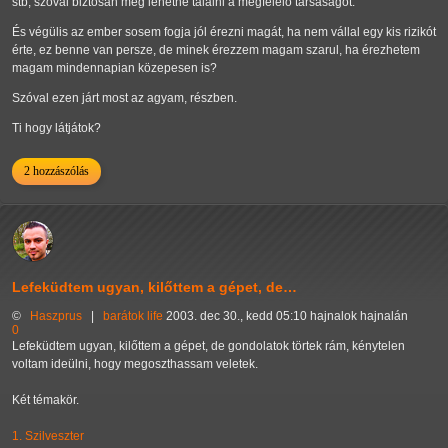
stb, szóval biztosan meg lehetne találni a megfelelő társaságot.
És végülis az ember sosem fogja jól érezni magát, ha nem vállal egy kis rizikót
érte, ez benne van persze, de minek érezzem magam szarul, ha érezhetem
magam mindennapian közepesen is?
Szóval ezen járt most az agyam, részben.
Ti hogy látjátok?
2 hozzászólás
Lefeküdtem ugyan, kilőttem a gépet, de…
©
Haszprus
|
barátok
life
2003. dec 30., kedd 05:10 hajnalok hajnalán
0
Lefeküdtem ugyan, kilőttem a gépet, de gondolatok törtek rám, kénytelen
voltam ideülni, hogy megoszthassam veletek.
Két témakör.
1. Szilveszter