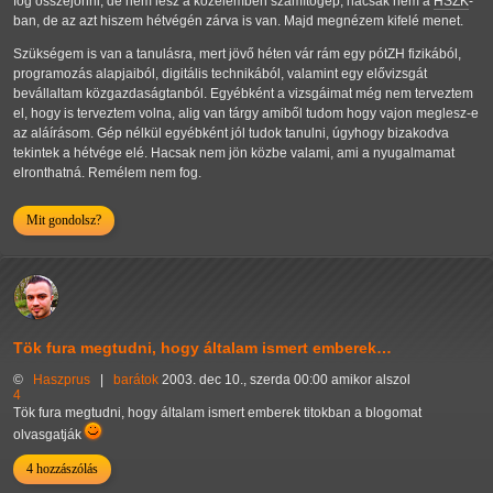
fog összejönni, de nem lesz a közelemben számítógép, hacsak nem a
HSZK
-
ban, de az azt hiszem hétvégén zárva is van. Majd megnézem kifelé menet.
Szükségem is van a tanulásra, mert jövő héten vár rám egy pótZH fizikából,
programozás alapjaiból, digitális technikából, valamint egy elővizsgát
bevállaltam közgazdaságtanból. Egyébként a vizsgáimat még nem terveztem
el, hogy is terveztem volna, alig van tárgy amiből tudom hogy vajon meglesz-e
az aláírásom. Gép nélkül egyébként jól tudok tanulni, úgyhogy bizakodva
tekintek a hétvége elé. Hacsak nem jön közbe valami, ami a nyugalmamat
elronthatná. Remélem nem fog.
Mit gondolsz?
Tök fura megtudni, hogy általam ismert emberek…
©
Haszprus
|
barátok
2003. dec 10., szerda 00:00 amikor alszol
4
Tök fura megtudni, hogy általam ismert emberek titokban a blogomat
olvasgatják
4 hozzászólás