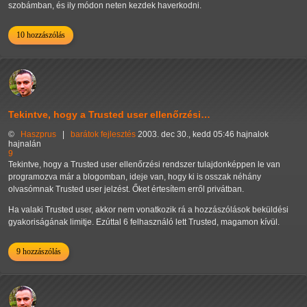
szobámban, és ily módon neten kezdek haverkodni.
10 hozzászólás
Tekintve, hogy a Trusted user ellenőrzési…
©
Haszprus
|
barátok
fejlesztés
2003. dec 30., kedd 05:46 hajnalok
hajnalán
9
Tekintve, hogy a Trusted user ellenőrzési rendszer tulajdonképpen le van
programozva már a blogomban, ideje van, hogy ki is osszak néhány
olvasómnak Trusted user jelzést. Őket értesítem erről privátban.
Ha valaki Trusted user, akkor nem vonatkozik rá a hozzászólások beküldési
gyakoriságának limitje. Ezúttal 6 felhasználó lett Trusted, magamon kívül.
9 hozzászólás