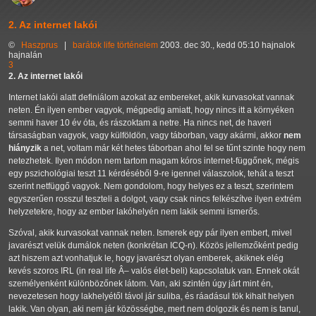
2. Az internet lakói
©
Haszprus
|
barátok
life
történelem
2003. dec 30., kedd 05:10 hajnalok
hajnalán
3
2. Az internet lakói
Internet lakói alatt definiálom azokat az embereket, akik kurvasokat vannak
neten. Én ilyen ember vagyok, mégpedig amiatt, hogy nincs itt a környéken
semmi haver 10 év óta, és rászoktam a netre. Ha nincs net, de haveri
társaságban vagyok, vagy külföldön, vagy táborban, vagy akármi, akkor
nem
hiányzik
a net, voltam már két hetes táborban ahol fel se tűnt szinte hogy nem
netezhetek. Ilyen módon nem tartom magam kóros internet-függőnek, mégis
egy pszichológiai teszt 11 kérdéséből 9-re igennel válaszolok, tehát a teszt
szerint netfüggő vagyok. Nem gondolom, hogy helyes ez a teszt, szerintem
egyszerűen rosszul teszteli a dolgot, vagy csak nincs felkészítve ilyen extrém
helyzetekre, hogy az ember lakóhelyén nem lakik semmi ismerős.
Szóval, akik kurvasokat vannak neten. Ismerek egy pár ilyen embert, mivel
javarészt velük dumálok neten (konkrétan ICQ-n). Közös jellemzőként pedig
azt hiszem azt vonhatjuk le, hogy javarészt olyan emberek, akiknek elég
kevés szoros IRL (in real life Â– valós élet-beli) kapcsolatuk van. Ennek okát
személyenként különbözőnek látom. Van, aki szintén úgy járt mint én,
nevezetesen hogy lakhelyétől távol jár suliba, és ráadásul tök kihalt helyen
lakik. Van olyan, aki nem jár közösségbe, mert nem dolgozik és nem is tanul,