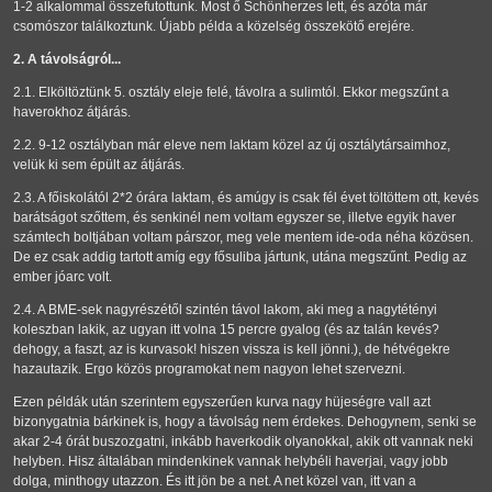
1-2 alkalommal összefutottunk. Most ő Schönherzes lett, és azóta már
csomószor találkoztunk. Újabb példa a közelség összekötő erejére.
2. A távolságról...
2.1. Elköltöztünk 5. osztály eleje felé, távolra a sulimtól. Ekkor megszűnt a
haverokhoz átjárás.
2.2. 9-12 osztályban már eleve nem laktam közel az új osztálytársaimhoz,
velük ki sem épült az átjárás.
2.3. A főiskolától 2*2 órára laktam, és amúgy is csak fél évet töltöttem ott, kevés
barátságot szőttem, és senkinél nem voltam egyszer se, illetve egyik haver
számtech boltjában voltam párszor, meg vele mentem ide-oda néha közösen.
De ez csak addig tartott amíg egy fősuliba jártunk, utána megszűnt. Pedig az
ember jóarc volt.
2.4. A BME-sek nagyrészétől szintén távol lakom, aki meg a nagytétényi
koleszban lakik, az ugyan itt volna 15 percre gyalog (és az talán kevés?
dehogy, a faszt, az is kurvasok! hiszen vissza is kell jönni.), de hétvégekre
hazautazik. Ergo közös programokat nem nagyon lehet szervezni.
Ezen példák után szerintem egyszerűen kurva nagy hüjeségre vall azt
bizonygatnia bárkinek is, hogy a távolság nem érdekes. Dehogynem, senki se
akar 2-4 órát buszozgatni, inkább haverkodik olyanokkal, akik ott vannak neki
helyben. Hisz általában mindenkinek vannak helybéli haverjai, vagy jobb
dolga, minthogy utazzon. És itt jön be a net. A net közel van, itt van a