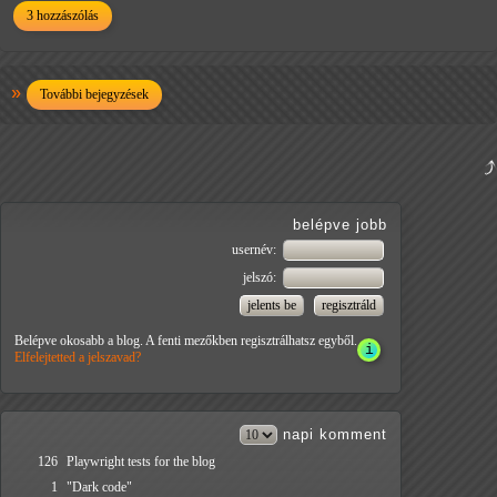
3 hozzászólás
További bejegyzések
belépve jobb
usernév:
jelszó:
Belépve okosabb a blog. A fenti mezőkben regisztrálhatsz egyből.
Elfelejtetted a jelszavad?
napi
komment
126
Playwright tests for the blog
1
"Dark code"