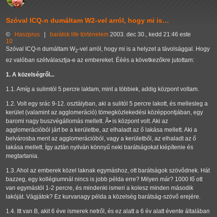
Szóval ICQ-n dumáltam W2-vel arról, hogy mi is…
©
Haszprus
|
barátok
life
történelem
2003. dec 30., kedd 21:46 este
10
Szóval ICQ-n dumáltam W
-vel arról, hogy mi is a helyzet a távolsággal. Hogy
2
ez valóban szétválasztja-e az embereket. Ééés a következőkre jutottam:
1. A közelségről...
1.1. Amíg a sulimtól 5 percre laktam, mint a többiek, addig központ voltam.
1.2. Volt egy srác 9-12. osztályban, aki a sulitól 5 percre lakott, és mellesleg a
kerület (valamint az agglomeráció) tömegközlekedési középpontjában, egy
baromi nagy buszvégállomás mellett. Ã• is központ volt. Aki az
agglomerációból járt be a kerületbe, az elhaladt az ő lakása mellett. Aki a
belvárosba ment az agglomerációból, vagy a kerületből, az elhaladt az ő
lakása mellett. Így aztán nyilván könnyű neki barátságokat kiépítenie és
megtartania.
1.3. Ahol az emberek közel laknak egymáshoz, ott barátságok szövődnek. Hát
bazzeg, egy kollégiumnál nincs is jobb példa erre? Milyen már? 1000 fő ott
van egymástól 1-2 percre, és mindenki ismeri a kolesz minden második
lakóját. Vágjátok? Ez kurvanagy példa a közelség barátság-szövő erejére.
1.4. Itt van B, akit 6 éve ismerek netről, és ez alatt a 6 év alatt évente általában