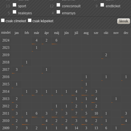
13
sport
12
coreconsult
9
endticket
5
realeyes
4
emarsys
csak címeket
csak képeket
mindet
jan
feb
már
ápr
máj
jún
júl
aug
sze
okt
nov
dec
2024
-
-
4
2
6
-
-
-
-
-
-
-
2023
-
-
1
-
-
-
-
-
-
-
-
-
2019
-
-
-
-
-
-
-
-
-
2
-
-
2018
-
1
-
-
-
-
-
-
-
-
-
-
2017
3
-
-
1
-
-
-
-
-
-
-
-
2016
-
-
-
-
-
-
-
1
-
1
-
1
2015
1
-
-
-
-
-
-
1
-
-
-
-
2014
-
1
3
1
1
1
4
7
3
-
-
-
2013
2
-
-
-
-
-
1
1
4
-
1
-
2012
2
-
-
-
1
1
2
1
2
-
-
-
2011
3
1
6
3
7
3
7
5
10
1
-
3
2010
2
8
-
4
2
2
3
6
2
1
-
4
2009
7
3
2
1
1
8
14
3
13
6
1
-