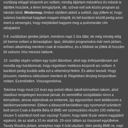
osztályig eléggé központi arc voltam, mindig átjártam másokhoz és mások is
átjöttek hozzánk, a téren bringáztunk, stb, szóval volt sok közös program az
iskolán kívül.
Mindennap.
Amikor eljöttem abból a suliból, úgy jöttem el, hogy
számos barátomat hagytam magam mögött, és két barátom között pedig azon
ment a versengés, hogy melyiküket hagyom meg a poénmester cím
utódjaként.
5-8. osztályban gimibe jártam, immáron napi 2 óra úttal, de még mindig elég
jól benne voltam a társaságban. Igaz, délutáni programokra már nem jártam,
erősen alkalmilag mentem csak át másokhoz, és a többiek se jöttek át hozzám
túl sokszor, hisz messze laktunk.
10. osztály végén voltam egy nyári táborban, ahol egy évfolyamtársam azt
mondta egy barátomnak, hogy régebben mekkora központi arc voltam. A
barátom pedig tovább adta ezt a véleményt felém. És akkor leesett. Hogy
jézusom, mekkora változáson mentem át. Régebben tényleg központban
voltam. Eszméletlen. Visszagondolva.
Tekintve hogy most (10 éve) egy pokoli ritkán lakott környéken lakom, ahol
ráadásul rengetegen kocsival járnak, és semmiféle szolgáltatás nincs a
környéken, ahova eljárnának az emberek, így egyszerűen nem találkozom a
lakókörnyezetemmel. Ebben a kibaszott kerületben egy nyomorult számtech
bolt sincs! Csak a Bartók Béla út BME-vel szomszédos részén 100 méternyi
részen 5 számtech bolt van vazzeg! Tudom, hogy lakik itt pár velem nagyjából
egykorú, de az alatt a 10 év alatt kb. 20-szor láttam az összeset együttvéve.
Tavaly fősulira jártam, amelyhez napi 4 órát utaztam. Idén pedig BME-re, napi