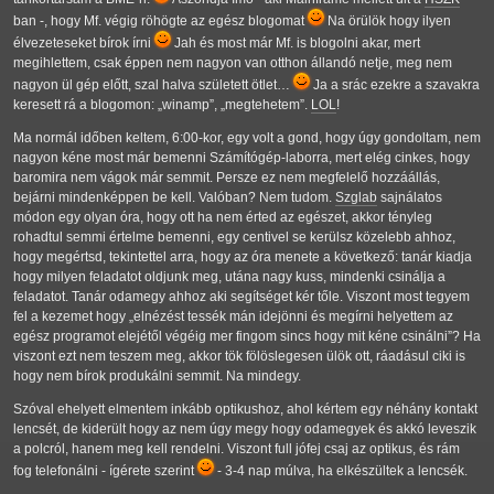
ban -, hogy Mf. végig röhögte az egész blogomat
Na örülök hogy ilyen
élvezeteseket bírok írni
Jah és most már Mf. is blogolni akar, mert
megihlettem, csak éppen nem nagyon van otthon állandó netje, meg nem
nagyon ül gép előtt, szal halva született ötlet…
Ja a srác ezekre a szavakra
keresett rá a blogomon:
winamp
,
megtehetem
.
LOL
!
Ma normál időben keltem, 6:00-kor, egy volt a gond, hogy úgy gondoltam, nem
nagyon kéne most már bemenni Számítógép-laborra, mert elég cinkes, hogy
baromira nem vágok már semmit. Persze ez nem megfelelő hozzáállás,
bejárni mindenképpen be kell. Valóban? Nem tudom.
Szglab
sajnálatos
módon egy olyan óra, hogy ott ha nem érted az egészet, akkor tényleg
rohadtul semmi értelme bemenni, egy centivel se kerülsz közelebb ahhoz,
hogy megértsd, tekintettel arra, hogy az óra menete a következő: tanár kiadja
hogy milyen feladatot oldjunk meg, utána nagy kuss, mindenki csinálja a
feladatot. Tanár odamegy ahhoz aki segítséget kér tőle. Viszont most tegyem
fel a kezemet hogy
elnézést tessék mán idejönni és megírni helyettem az
egész programot elejétől végéig mer fingom sincs hogy mit kéne csinálni
? Ha
viszont ezt nem teszem meg, akkor tök fölöslegesen ülök ott, ráadásul ciki is
hogy nem bírok produkálni semmit. Na mindegy.
Szóval ehelyett elmentem inkább optikushoz, ahol kértem egy néhány kontakt
lencsét, de kiderült hogy az nem úgy megy hogy odamegyek és akkó leveszik
a polcról, hanem meg kell rendelni. Viszont full jófej csaj az optikus, és rám
fog telefonálni - ígérete szerint
- 3-4 nap múlva, ha elkészültek a lencsék.