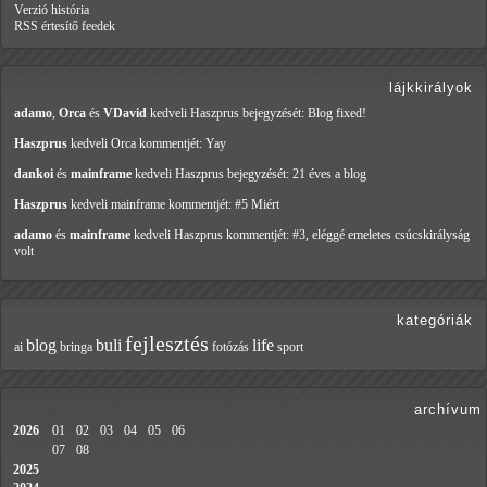
Verzió história
RSS értesítő feedek
lájkkirályok
adamo
,
Orca
és
VDavid
kedveli Haszprus
bejegyzését: Blog fixed!
Haszprus
kedveli Orca
kommentjét: Yay
dankoi
és
mainframe
kedveli Haszprus
bejegyzését: 21 éves a blog
Haszprus
kedveli mainframe
kommentjét: #5 Miért
adamo
és
mainframe
kedveli Haszprus
kommentjét: #3, eléggé emeletes csúcskirályság
volt
kategóriák
fejlesztés
blog
buli
life
ai
bringa
fotózás
sport
archívum
2026
01
02
03
04
05
06
07
08
2025