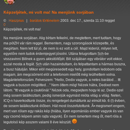
Képzeljétek, mi volt ma! Na menjünk sorjában
©
Haszprus
|
barátok
történelem
2003. dec 17., szerda 11:10 reggel
0
Képzeljétek, mi volt ma!
Na menjünk sorjában. Alig bírtam felkelni, de megtettem, mert tudtam, hogy
ma pótZH vár rám reggel. Bementem, nagy szorongások közepette, és
megírtam. Nem lett túl jó, de nem is ez volt a cél. Majd kiderül, milyen lett,
egyelőre nem tudok érdemjegyet jósolni. Utána felugrottam
Sch
-be
visszavinni Billnek a gyors akksitöltőjét. Bill szájában egy vibrátor volt ekkor,
azzal mosta a fogát.
Sch
után hazaindultam, és felpattantam a hármas buszra,
a busz hátulján. Mikor elöl megüresedett egy hely, gondoltam ledobom oda
magam, ám megcsörrent elöl a telefonom mielőtt még leülhettem volna.
Magántelefonszám. Felveszem: "Hello, Dedix vagyok, a netes barátod… Itt
vagyok a buszon mögötted…" Nem öttem mög! Nézek hátra, Dedixet nem
látom. "Itt vagyok a csuklónál." Nézek oda, megsejtem hogy ki az. Dedix-szel
még sosem találkoztam, pedig ismerjük egymást mióta világ a világ. Neten,
ICQ-n haverkodtunk össze, és rengeteget dumáltunk az elmúlt kb. 6 (!) évben,
de sosem találkoztunk élőben. Hát most összefutottunk. Ã• megismert engem,
mert van rólam egy rakás kép (hiába, ilyen egomániás ember vagyok és van
egy csomó képem amin rajta vagyok). Én nem ismertem meg őt, mert róla a
legutolsó kép asszem valami 8 éve készült.