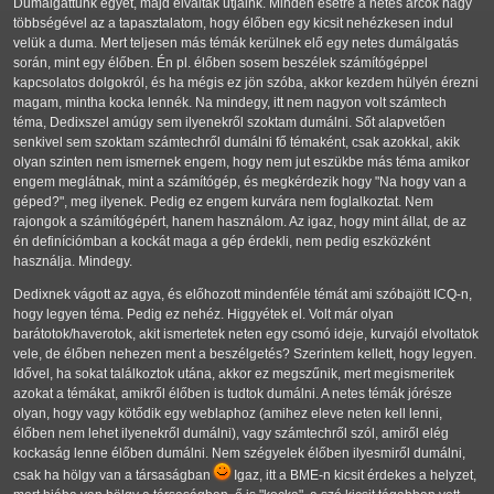
Dumálgattunk egyet, majd elváltak útjaink. Minden esetre a netes arcok nagy
többségével az a tapasztalatom, hogy élőben egy kicsit nehézkesen indul
velük a duma. Mert teljesen más témák kerülnek elő egy netes dumálgatás
során, mint egy élőben. Én pl. élőben sosem beszélek számítógéppel
kapcsolatos dolgokról, és ha mégis ez jön szóba, akkor kezdem hülyén érezni
magam, mintha kocka lennék. Na mindegy, itt nem nagyon volt számtech
téma, Dedixszel amúgy sem ilyenekről szoktam dumálni. Sőt alapvetően
senkivel sem szoktam számtechről dumálni fő témaként, csak azokkal, akik
olyan szinten nem ismernek engem, hogy nem jut eszükbe más téma amikor
engem meglátnak, mint a számítógép, és megkérdezik hogy "Na hogy van a
géped?", meg ilyenek. Pedig ez engem kurvára nem foglalkoztat. Nem
rajongok a számítógépért, hanem használom. Az igaz, hogy mint állat, de az
én definíciómban a kockát maga a gép érdekli, nem pedig eszközként
használja. Mindegy.
Dedixnek vágott az agya, és előhozott mindenféle témát ami szóbajött ICQ-n,
hogy legyen téma. Pedig ez nehéz. Higgyétek el. Volt már olyan
barátotok/haverotok, akit ismertetek neten egy csomó ideje, kurvajól elvoltatok
vele, de élőben nehezen ment a beszélgetés? Szerintem kellett, hogy legyen.
Idővel, ha sokat találkoztok utána, akkor ez megszűnik, mert megismeritek
azokat a témákat, amikről élőben is tudtok dumálni. A netes témák jórésze
olyan, hogy vagy kötődik egy weblaphoz (amihez eleve neten kell lenni,
élőben nem lehet ilyenekről dumálni), vagy számtechről szól, amiről elég
kockaság lenne élőben dumálni. Nem szégyelek élőben ilyesmiről dumálni,
csak ha hölgy van a társaságban
Igaz, itt a BME-n kicsit érdekes a helyzet,