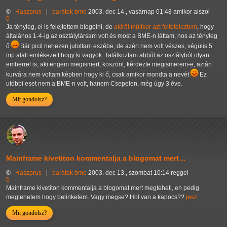
©
Haszprus
|
barátok
bme
2003. dec 14., vasárnap 01:48 amikor alszol
0
Ja tényleg, el is felejtettem blogolni, de
akiről múltkor azt feltételeztem
, hogy
általános 1-4-ig az osztálytársam volt és most a BME-n láttam, nos az tényleg
ő
Bár picit nehezen jutottam eszébe, de azért nem volt vészes, végülis 5
mp alatt emlékezett hogy ki vagyok. Találkoztam abból az osztályból olyan
emberrel is, aki engem megismert, köszönt, kérdezte megismerem-e, aztán
kurvára nem voltam képben hogy ki ő, csak amikor mondta a nevét
Ez
utóbbi eset nem a BME-n volt, hanem Csepelen, még úgy 3 éve.
Mit gondolsz?
Mainframe kivetiton kommentalja a blogomat mert…
©
Haszprus
|
barátok
bme
2003. dec 13., szombat 10:14 reggel
0
Mainframe kivetiton kommentalja a blogomat mert megteheti, en pedig
megtehetem hogy belinkelem. Vagy megse? Hol van a kapocs??
jesz
Mit gondolsz?