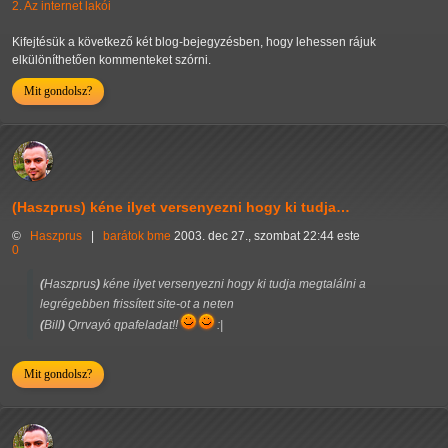
2. Az internet lakói
Kifejtésük a következő két blog-bejegyzésben, hogy lehessen rájuk
elkülöníthetően kommenteket szórni.
Mit gondolsz?
(Haszprus) kéne ilyet versenyezni hogy ki tudja…
©
Haszprus
|
barátok
bme
2003. dec 27., szombat 22:44 este
0
(
Haszprus
)
kéne ilyet versenyezni hogy ki tudja megtalálni a
legrégebben frissített site-ot a neten
(
Bill
)
Qrrvayó qpafeladat!!
:|
Mit gondolsz?