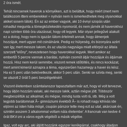
2 óra ismét.
Tehát nincsenek haverok a környéken, azt is beláttuk, hogy miért (mert nem
találkozom itteni emberekkel = nyilván nem is ismerkedhetek meg olyanokkal
akiket sosem látok). Én az az ember vagyok, aki 10 évnyi szopás után
rohadtul megunta a tömegközlekedés nyomorát, és nem járnék át haverokhoz
napi szinten több óra utazással, hogy ott legyek. Már olyan jellegűvé alakult
ez a dolog, hogy nem is igazán látom értelmét annak, hogy átmenjek
hozzájuk, mert ugyan mit csinálnánk. Pedig ez hülyeség, és bizonyára azért
van így, mert messze lakom, és az utazás nagysága miatt eltörpül az általa
szerzett "előny", nevezetesen hogy haverokkal legyek. Mert amikor az
embertől 5 percre vannak a barátai, nyilván csomót átjár hozzájuk és átjárnak
hozzá. Hisz nem kerül semmibe, viszont remek időtöltés, és nincs kockázat,
mert amint kimerül aznapra a téma, egyszerűen hazamegy a haver és kész.
Ha ez 5 perc után bekövetkezik, akkor 5 perc után. Senki se szívta meg, senki
se utazott 2 órát 5 perc beszélgetésért.
Viszont életemben számtalanszor tapasztaltam már azt, hogy el volt tervezve,
hogy átjön hozzám valaki, aki messze lakik, aztán mégse jött. Többször
megbeszéltük az alkalmat, és mégse, mindig lusta volt rá, stb. Még a volt
legjobb barátomnak Â– gimnáziumi évekből Â– is rohadt nagy kihívás ide
eljönni az isten háta mögé, csupán párszor tette meg ezt az utat, akárcsak én,
szintén asszem 3 alkalommal voltam nála életembe'. A francnak van kedve 4
órát BKV-zni a város egyik végéből a másik végébe.
Igaz, volt egy arc, aki átjött hozzánk egyszer kerékpárral, csakhogy átadjon