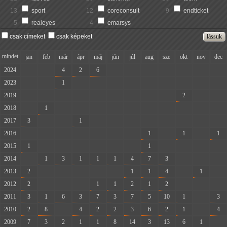
13
sport
12
coreconsult
9
endticket
5
realeyes
4
emarsys
csak címeket
csak képeket
mindet
jan
feb
már
ápr
máj
jún
júl
aug
sze
okt
nov
dec
2024
-
-
4
2
6
-
-
-
-
-
-
-
2023
-
-
1
-
-
-
-
-
-
-
-
-
2019
-
-
-
-
-
-
-
-
-
2
-
-
2018
-
1
-
-
-
-
-
-
-
-
-
-
2017
3
-
-
1
-
-
-
-
-
-
-
-
2016
-
-
-
-
-
-
-
1
-
1
-
1
2015
1
-
-
-
-
-
-
1
-
-
-
-
2014
-
1
3
1
1
1
4
7
3
-
-
-
2013
2
-
-
-
-
-
1
1
4
-
1
-
2012
2
-
-
-
1
1
2
1
2
-
-
-
2011
3
1
6
3
7
3
7
5
10
1
-
3
2010
2
8
-
4
2
2
3
6
2
1
-
4
2009
7
3
2
1
1
8
14
3
13
6
1
-