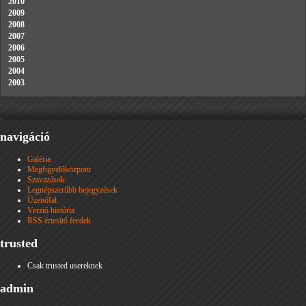
2010
2009
2008
2007
2006
2005
2004
2003
navigáció
Galéria
Megfigyelőközpont
Szavazások
Legnépszerűbb bejegyzések
Üzenőfal
Verzió história
RSS értesítő feedek
trusted
Csak trusted usereknek
admin