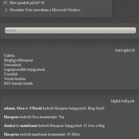
15
Mire gondolt ptZoli? #2
2
December 9-én szerváltam a Microsoft Wireless…
navigáció
Galéria
Megfigyelőközpont
Szavazások
Legnépszerűbb bejegyzések
Üzenőfal
Verzió história
RSS értesítő feedek
lájkkirályok
adamo
,
Orca
és
VDavid
kedveli Haszprus
bejegyzését: Blog fixed!
Haszprus
kedveli Orca
kommentjét: Yay
dankoi
és
mainframe
kedveli Haszprus
bejegyzését: 21 éves a blog
Haszprus
kedveli mainframe
kommentjét: #5 Miért