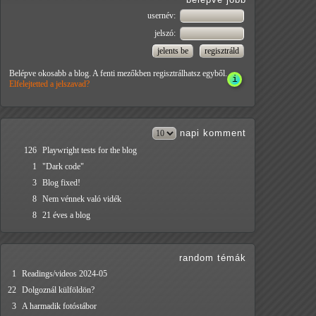
usernév:
jelszó:
Belépve okosabb a blog. A fenti mezőkben regisztrálhatsz egyből.
Elfelejtetted a jelszavad?
napi
komment
126
Playwright tests for the blog
1
"Dark code"
3
Blog fixed!
8
Nem vénnek való vidék
8
21 éves a blog
random témák
1
Readings/videos 2024-05
22
Dolgoznál külföldön?
3
A harmadik fotóstábor