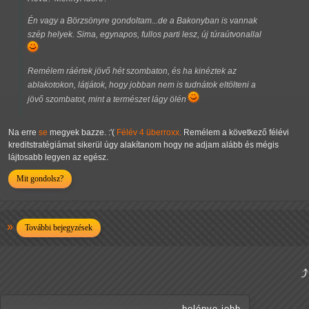
Én vagy a Börzsönyre gondoltam...de a Bakonyban is vannak
szép helyek. Sima, egynapos, fullos parti lesz, új túraútvonallal
Remélem ráértek jövő hét szombaton, és ha kinéztek az
ablakotokon, látjátok, hogy jobban nem is tudnátok eltölteni a
jövő szombatot, mint a természet lágy ölén
Na erre
se
megyek bazze. :'(
Félév 4 überroxx.
Remélem a következő félévi
kreditstratégiámat sikerül úgy alakítanom hogy ne adjam alább és mégis
lájtosabb legyen az egész.
Mit gondolsz?
További bejegyzések
belépve jobb