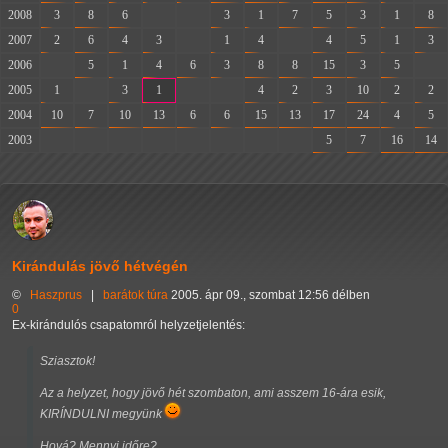
2008
3
8
6
-
-
3
1
7
5
3
1
8
2007
2
6
4
3
-
1
4
-
4
5
1
3
2006
-
5
1
4
6
3
8
8
15
3
5
-
2005
1
-
3
1
-
-
4
2
3
10
2
2
2004
10
7
10
13
6
6
15
13
17
24
4
5
2003
-
-
-
-
-
-
-
-
5
7
16
14
Kirándulás jövő hétvégén
©
Haszprus
|
barátok
túra
2005. ápr 09., szombat 12:56 délben
0
Ex-kirándulós csapatomról helyzetjelentés:
Sziasztok!
Az a helyzet, hogy jövő hét szombaton, ami asszem 16-ára esik,
KIRÍNDULNI megyünk
Hová? Mennyi időre?