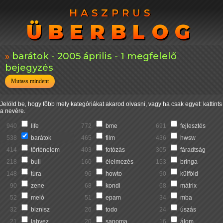
HASZPRUS
HASZPRUS
ÜBERBLOG
ÜBERBLOG
barátok - 2005 április - 1 megfelelő
bejegyzés
Mutass mindent
Jelöld be, hogy főbb mely kategóriákat akarod olvasni, vagy ha csak egyet: kattints
a nevére.
940
life
772
bme
691
fejlesztés
538
barátok
465
film
436
hwsw
414
történelem
403
fotózás
305
fáradtság
218
buli
160
élelmezés
153
bringa
148
túra
96
howto
90
külföld
90
zene
68
kondi
68
mátrix
52
meló
51
epam
34
mba
32
biznisz
26
todo
24
úszás
21
labvez
20
sanoma
16
álom