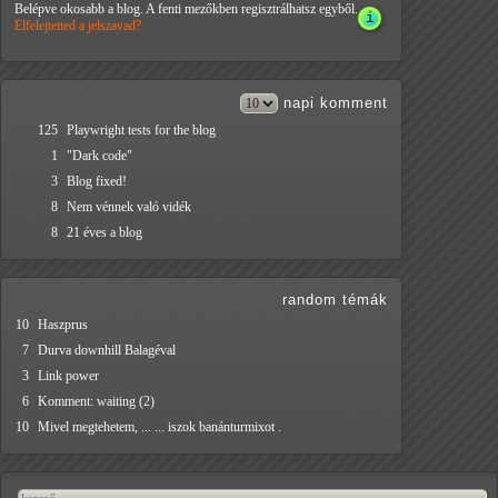
Belépve okosabb a blog. A fenti mezőkben regisztrálhatsz egyből.
Elfelejtetted a jelszavad?
napi
komment
125
Playwright tests for the blog
1
"Dark code"
3
Blog fixed!
8
Nem vénnek való vidék
8
21 éves a blog
random témák
10
Haszprus
7
Durva downhill Balagéval
3
Link power
6
Komment: waiting (2)
10
Mivel megtehetem, ... ... iszok banánturmixot .