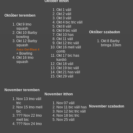
Október itthon
Okt 1 váll
Okt 2 váll
Október teremben
Okt 3 váll
Okt 4 bic tric váll
Okt 9 Imo
Okt 8 váll
squash
Okt 9 bic váll
Október szabadon
Okt 10 Barby
Okt 10 has
bowling
Okt 11 váll
Okt 12 Barby
Okt 8 Barby
Okt 12 tric váll
squash
bringa 33km
Okt 16 mell váll
Asics Gel-Blast 4
comb
+ Bowling
Okt 17 bic has
Okt 16 Imo
kardió
squash
Okt 18 váll
Okt 19 bic váll
Okt 21 has váll
Okt 29 váll
November teremben
November itthon
Nov 13 Imo váll
tric
Nov 07 váll
November szabadon
Nov 15 Imo mell
Nov 11 bic váll has
bic
Nov 12 bic tric váll
??? Nov 22 Imo
Nov 18 bic tric
mell bic
Nov 25 váll
??? Nov 24 Imo