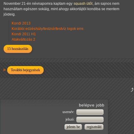
November 21-én névnapomra kaptam egy
squash ütőt
, ám sajnos nem
használtam egészen sokáig, mint ahogy akkortájtól kondiba se mentem
jóideig.
Kondi 2013
Korábbi edzés/súly/testzsír/testvíz logok erre.
Kondi 2011 H1
Alakváltozás 2
15 hozzászólás
További bejegyzések
belépve jobb
usernév:
jelszó: