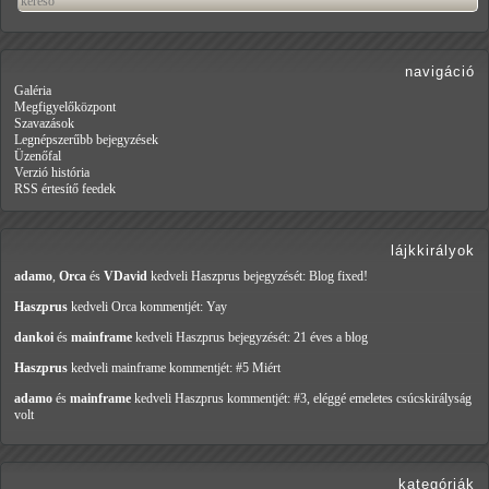
navigáció
Galéria
Megfigyelőközpont
Szavazások
Legnépszerűbb bejegyzések
Üzenőfal
Verzió história
RSS értesítő feedek
lájkkirályok
adamo
,
Orca
és
VDavid
kedveli Haszprus
bejegyzését: Blog fixed!
Haszprus
kedveli Orca
kommentjét: Yay
dankoi
és
mainframe
kedveli Haszprus
bejegyzését: 21 éves a blog
Haszprus
kedveli mainframe
kommentjét: #5 Miért
adamo
és
mainframe
kedveli Haszprus
kommentjét: #3, eléggé emeletes csúcskirályság
volt
kategóriák