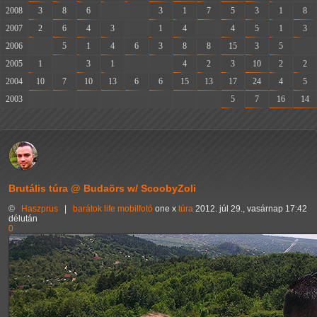
2008
3
8
6
-
-
3
1
7
5
3
1
8
2007
2
6
4
3
-
1
4
-
4
5
1
3
2006
-
5
1
4
6
3
8
8
15
3
5
-
2005
1
-
3
1
-
-
4
2
3
10
2
2
2004
10
7
10
13
6
6
15
13
17
24
4
5
2003
-
-
-
-
-
-
-
-
5
7
16
14
Brutális túra @ Budaörs w/ ScoobyZoli
©
Haszprus
|
barátok
life
mobilfotó
one x
túra
2012. júl 29., vasárnap 17:42
délután
0