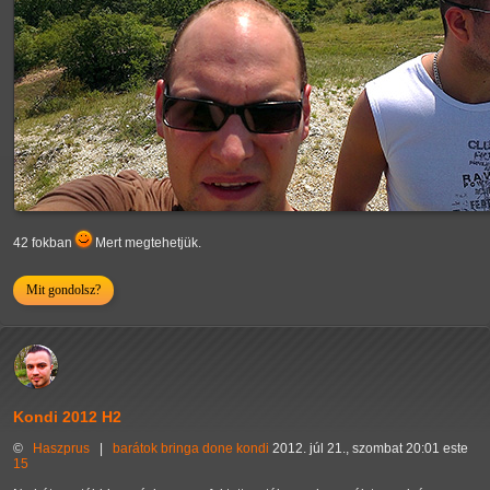
42 fokban
Mert megtehetjük.
Mit gondolsz?
Kondi 2012 H2
©
Haszprus
|
barátok
bringa
done
kondi
2012. júl 21., szombat 20:01 este
15