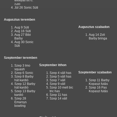
fekvepad 8x70,
2x80
Júl 26 Sonic Süti
Augusztus teremben
Augusztus szabadon
Aug 9 Süti
Aug 16 Süti
Aug 27 Bibi
Aug 14 Zoli
Barby
Barby bringa
Aug 30 Sonic
Süti
Szeptember teremben
Szeptember itthon
Szep 3 Imo
squash
Szeptember szabadon
Szep 6 Sonic
Szep 4 váll has
Szep 8 Barby
Szep 5 váll has
hát kardió
Szep 7 váll
Szep 11 Barby
Szep 12 Barby
Szep 9 váll
Kopaszi futás
hát kardió
Szep 10 mell bic
Szep 16 Pas
Szep 13 Barby
tric has
Kopaszi futás
kardió
Szep 11 has
Szep 28
Szep 14 váll
Emarsys
bowling