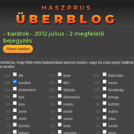
HASZPRUS
HASZPRUS
ÜBERBLOG
ÜBERBLOG
barátok - 2012 július - 2 megfelelő
bejegyzés
Mutass mindent
Jelöld be, hogy főbb mely kategóriákat akarod olvasni, vagy ha csak egyet: kattints
a nevére.
940
life
772
bme
691
fejlesztés
538
barátok
465
film
436
hwsw
414
történelem
403
fotózás
305
fáradtság
218
buli
160
élelmezés
153
bringa
148
túra
96
howto
90
külföld
90
zene
68
kondi
68
mátrix
52
meló
51
epam
34
mba
32
biznisz
26
todo
24
úszás
21
labvez
20
sanoma
16
álom