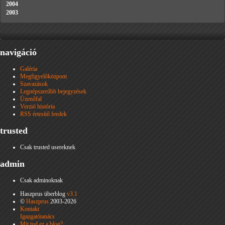
2004
2003
navigáció
Galéria
Megfigyelőközpont
Szavazások
Legnépszerűbb bejegyzések
Üzenőfal
Verzió história
RSS értesítő feedek
trusted
Csak trusted usereknek
admin
Csak adminoknak
Haszprus überblog
v3.1
©
Haszprus
2003-2026
Kontakt
Igazgatótanács
Mit tud ez a blog?