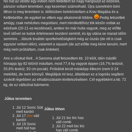
No hát az utóbbi egy évben nem fektettem túl nagy hangsúlyt az edzésre,
párszor voltam teremben, egy kezemen számolható. Újra szeretném tolni
itthon is meg teremben is. Időközben belekóstoltam a Krav Magába és a
Kettlebellbe, de egyiket se vittem egy alkalomnál többre.
Pedig tetszettek
amúgy, csak nehézkes megoldani, mert mindkettőhöz tök későn voltak az
edzések (20-21-es kezdéssel), amikor én már hulla vagyok, meg az előtte
levő idővel se tudok értelmesen kezdeni semmit, és így utána se marad időm
semmire... Játszik további sportlehetőségként még az úszás (de ott is csak
egyszer voltam idén), valamint a squash (de azt előtte meg kéne tanulni, mert
még nem próbáltam, csak érdekel).
Ami a célokat illeti... A Sanoma alatt felszedtem kb. 10 kilót, idén másfél
hónapja így 82 kilóról indultam, most 77,4 kg vagyok éppen (16,7% testzsír,
55,6% testvíz, 93 cm pocak). Próbálok kicsit másképp étkezni (nem 0-24
meki/bk), de nem könnyű. Meglátjuk mi lesz, általában ez a logolás segíteni
szokott régebben az elhatározásaim kivitelezésében. Cél egyébként a kb. 72
kg, de ez változhat bármerre.
Július teremben
Júl 12 Sonic Süti
Július itthon
mell kardió
Júl 17
Imo
váll
Júl 21 bic tric has
kardió
váll comb
Júl 19 Sonic
Júl 22 mell bic tric
mell hát has
has váll comb