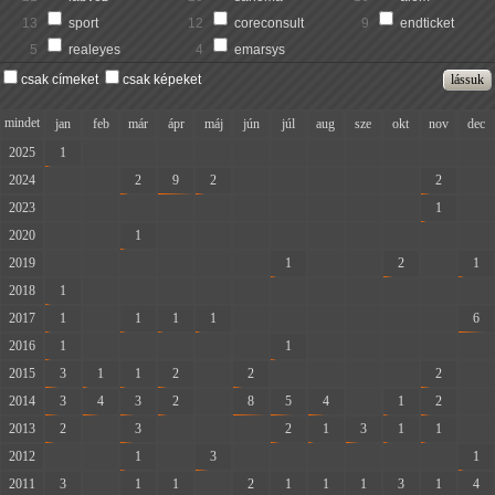
13
sport
12
coreconsult
9
endticket
5
realeyes
4
emarsys
csak címeket
csak képeket
mindet
jan
feb
már
ápr
máj
jún
júl
aug
sze
okt
nov
dec
2025
1
-
-
-
-
-
-
-
-
-
-
-
2024
-
-
2
9
2
-
-
-
-
-
2
-
2023
-
-
-
-
-
-
-
-
-
-
1
-
2020
-
-
1
-
-
-
-
-
-
-
-
-
2019
-
-
-
-
-
-
1
-
-
2
-
1
2018
1
-
-
-
-
-
-
-
-
-
-
-
2017
1
-
1
1
1
-
-
-
-
-
-
6
2016
1
-
-
-
-
-
1
-
-
-
-
-
2015
3
1
1
2
-
2
-
-
-
-
2
-
2014
3
4
3
2
-
8
5
4
-
1
2
-
2013
2
-
3
-
-
-
2
1
3
1
1
-
2012
-
-
1
-
3
-
-
-
-
-
-
1
2011
3
-
1
1
-
2
1
1
1
3
1
4