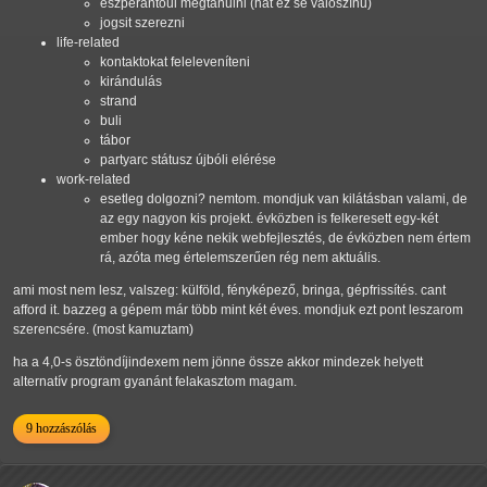
eszperantóul megtanulni (hát ez se valószínű)
jogsit szerezni
life-related
kontaktokat feleleveníteni
kirándulás
strand
buli
tábor
partyarc státusz újbóli elérése
work-related
esetleg dolgozni? nemtom. mondjuk van kilátásban valami, de
az egy nagyon kis projekt. évközben is felkeresett egy-két
ember hogy kéne nekik webfejlesztés, de évközben nem értem
rá, azóta meg értelemszerűen rég nem aktuális.
ami most nem lesz, valszeg: külföld, fényképező, bringa, gépfrissítés. cant
afford it. bazzeg a gépem már több mint két éves. mondjuk ezt pont leszarom
szerencsére. (most kamuztam)
ha a 4,0-s ösztöndíjindexem nem jönne össze akkor mindezek helyett
alternatív program gyanánt felakasztom magam.
9 hozzászólás