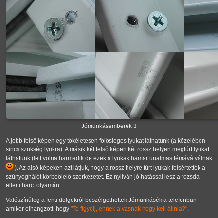
Jómunkásemberek 3
A jobb felső képen egy tökéletesen fölösleges lyukat láthatunk (a közelében
sincs szükség lyukra). A másik két felső képen két rossz helyen megfúrt lyukat
láthatunk (lett volna harmadik de ezek a lyukak hamar unalmas témává válnak
). Az alsó képeken azt látjuk, hogy a rossz helyre fúrt lyukak felsértették a
szúnyoghálót körbeölelő szerkezetet. Ez nyilván jó hatással lesz a rozsda
elleni harc folyamán.
Valószínűleg a fenti dolgokról beszélgethettek Jómunkásék a telefonban
amikor elhangzott, hogy
"Te figyelj, ennek a vasnak hogy kell állnia?"
.