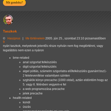
Mit gondolsz?
Taszkok
©
Haszprus
|
life
történelem
2005. jún 25., szombat 23:10 pizsamaidőben
9
nyári taszkok, melyeknek jelentős része nyilván nem fog megtörténni, vagy
legalábbis nem ezen a nyáron
bme-related
anal szigorlat felkészülés
digit szigorlat felkészülés
algel pótlás, számelm szigorlatra előfelkészülés gyanánt bsz1-
2 felelevenítése valamilyen szinten
szghálók könyv precache (1000 oldal), aztán eldöntöm hogy az
5. vagy 6. félévben vegyem-e fel
a web programozása precache
jelek precache
health-related
kondi
úszás