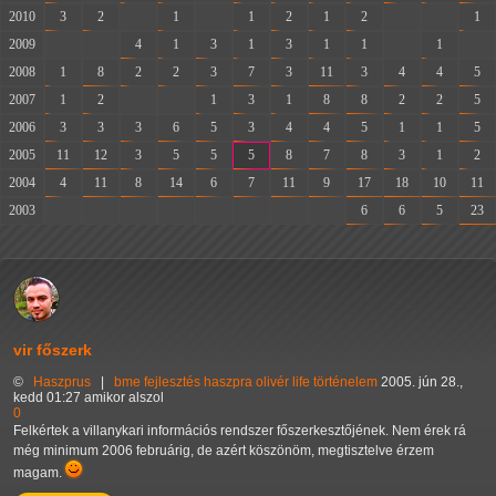
2010
3
2
-
1
-
1
2
1
2
-
-
1
2009
-
-
4
1
3
1
3
1
1
-
1
-
2008
1
8
2
2
3
7
3
11
3
4
4
5
2007
1
2
-
-
1
3
1
8
8
2
2
5
2006
3
3
3
6
5
3
4
4
5
1
1
5
2005
11
12
3
5
5
5
8
7
8
3
1
2
2004
4
11
8
14
6
7
11
9
17
18
10
11
2003
-
-
-
-
-
-
-
-
6
6
5
23
vir főszerk
©
Haszprus
|
bme
fejlesztés
haszpra olivér
life
történelem
2005. jún 28.,
kedd 01:27 amikor alszol
0
Felkértek a villanykari információs rendszer főszerkesztőjének. Nem érek rá
még minimum 2006 februárig, de azért köszönöm, megtisztelve érzem
magam.