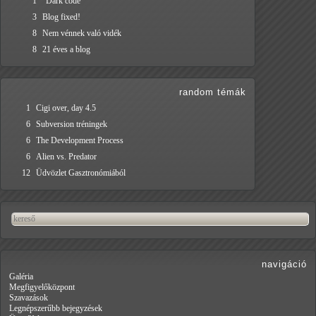
1
"Dark code"
3
Blog fixed!
8
Nem vénnek való vidék
8
21 éves a blog
random témák
1
Cigi over, day 4.5
6
Subversion tréningek
6
The Development Process
6
Alien vs. Predator
12
Üdvözlet Gasztronómiából
navigáció
Galéria
Megfigyelőközpont
Szavazások
Legnépszerűbb bejegyzések