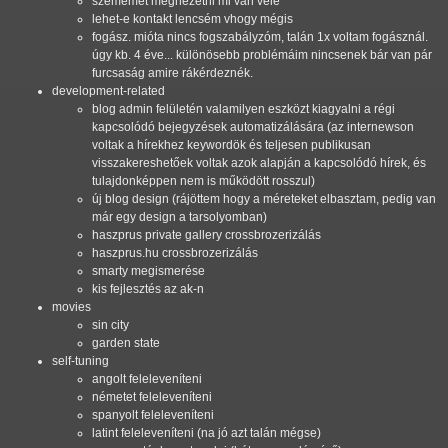
szememet megnézetni mi van vele
lehet-e kontakt lencsém vhogy mégis
fogász. mióta nincs fogszabályzóm, talán 1x voltam fogásznál.
úgy kb. 4 éve... különösebb problémáim nincsenek bár van pár
furcsaság amire rákérdeznék.
development-related
blog admin felületén valamilyen eszközt kiagyalni a régi
kapcsolódó bejegyzések automatizálására (az internewson
voltak a hírekhez keywordök és teljesen publikusan
visszakereshetőek voltak azok alapján a kapcsolódó hírek, és
tulajdonképpen nem is működött rosszul)
új blog design (rájöttem hogy a méreteket elbasztam, pedig van
már egy design a tarsolyomban)
haszprus private gallery crossbrozerizálás
haszprus.hu crossbrozerizálás
smarty megismerése
kis fejlesztés az ak-n
movies
sin city
garden state
self-tuning
angolt feleleveníteni
németet feleleveníteni
spanyolt feleleveníteni
latint feleleveníteni (na jó azt talán mégse)