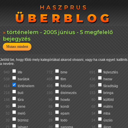
HASZPRUS
HASZPRUS
ÜBERBLOG
ÜBERBLOG
történelem - 2005 június - 5 megfelelő
bejegyzés
Mutass mindent
Jelöld be, hogy főbb mely kategóriákat akarod olvasni, vagy ha csak egyet: kattints
a nevére.
940
life
772
bme
691
fejlesztés
538
barátok
465
film
436
hwsw
414
történelem
403
fotózás
305
fáradtság
218
buli
160
élelmezés
153
bringa
148
túra
96
howto
90
külföld
90
zene
68
kondi
68
mátrix
52
meló
51
epam
34
mba
32
biznisz
26
todo
24
úszás
21
labvez
20
sanoma
16
álom