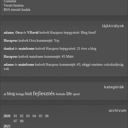
Üzenőfal
Verzió história
RSS értesítő feedek
lájkkirályok
adamo
,
Orca
és
VDavid
kedveli Haszprus
bejegyzését: Blog fixed!
Haszprus
kedveli Orca
kommentjét: Yay
dankoi
és
mainframe
kedveli Haszprus
bejegyzését: 21 éves a blog
Haszprus
kedveli mainframe
kommentjét: #5 Miért
adamo
és
mainframe
kedveli Haszprus
kommentjét: #3, eléggé emeletes csúcskirályság
volt
kategóriák
fejlesztés
blog
buli
life
ai
bringa
fotózás
sport
archívum
2026
01
02
03
04
05
06
07
08
2025