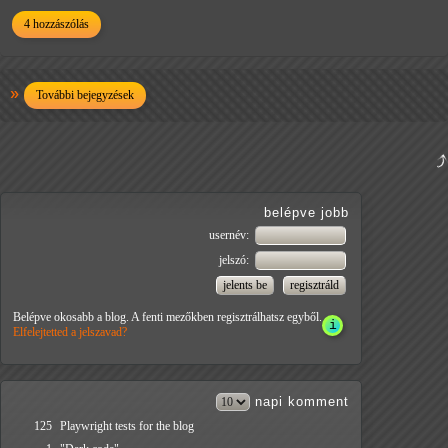
4 hozzászólás
További bejegyzések
belépve jobb
usernév:
jelszó:
Belépve okosabb a blog. A fenti mezőkben regisztrálhatsz egyből.
Elfelejtetted a jelszavad?
napi
komment
125
Playwright tests for the blog