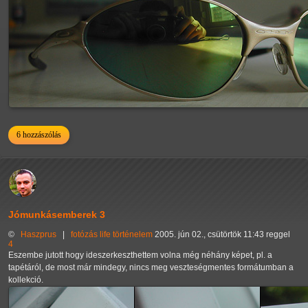
6 hozzászólás
Jómunkásemberek 3
©
Haszprus
|
fotózás
life
történelem
2005. jún 02., csütörtök 11:43 reggel
4
Eszembe jutott hogy ideszerkeszthettem volna még néhány képet, pl. a
tapétáról, de most már mindegy, nincs meg veszteségmentes formátumban a
kollekció.