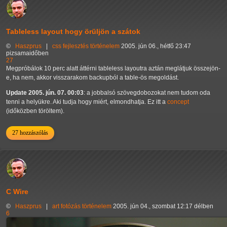
Tableless layout hogy örüljön a szátok
©
Haszprus
|
css
fejlesztés
történelem
2005. jún 06., hétfő 23:47
pizsamaidőben
27
Megpróbálok 10 perc alatt áttérni tableless layoutra aztán meglátjuk összejön-
e, ha nem, akkor visszarakom backupból a table-ös megoldást.
Update 2005. jún. 07. 00:03
: a jobbalsó szövegdobozokat nem tudom oda
tenni a helyükre. Aki tudja hogy miért, elmondhatja. Ez itt a
concept
(időközben töröltem).
27 hozzászólás
C Wire
©
Haszprus
|
art
fotózás
történelem
2005. jún 04., szombat 12:17 délben
6