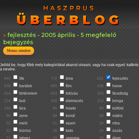
HASZPRUS
HASZPRUS
ÜBERBLOG
ÜBERBLOG
fejlesztés - 2005 április - 5 megfelelő
bejegyzés
Mutass mindent
Jelöld be, hogy főbb mely kategóriákat akarod olvasni, vagy ha csak egyet: kattints
a nevére.
940
life
772
bme
691
fejlesztés
538
barátok
465
film
436
hwsw
414
történelem
403
fotózás
305
fáradtság
218
buli
160
élelmezés
153
bringa
148
túra
96
howto
90
külföld
90
zene
68
kondi
68
mátrix
52
meló
51
epam
34
mba
32
biznisz
26
todo
24
úszás
21
labvez
20
sanoma
16
álom