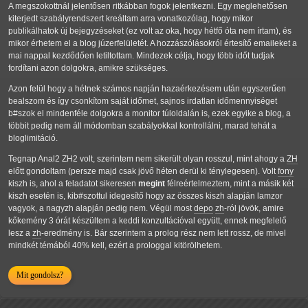
A megszokottnál jelentősen ritkábban fogok jelentkezni. Egy meglehetősen
kiterjedt szabályrendszert kreáltam arra vonatkozólag, hogy mikor
publikálhatok új bejegyzéseket (ez volt az oka, hogy hétfő óta nem írtam), és
mikor érhetem el a blog júzerfelületét. A hozzászólásokról értesítő emaileket a
mai nappal kezdődően letiltottam. Mindezek célja, hogy több időt tudjak
fordítani azon dolgokra, amikre szükséges.
Azon felül hogy a hétnek számos napján hazaérkezésem után egyszerűen
bealszom és így csonkítom saját időmet, sajnos irdatlan időmennyiséget
b#szok el mindenféle dolgokra a monitor túloldalán is, ezek egyike a blog, a
többit pedig nem áll módomban szabályokkal kontrollálni, marad tehát a
bloglimitáció.
Tegnap Anal2 ZH2 volt, szerintem nem sikerült olyan rosszul, mint ahogy a
ZH
előtt gondoltam (persze majd csak jövő héten derül ki ténylegesen). Volt
fony
kiszh is, ahol a feladatot sikeresen
megint
félreértelmeztem, mint a másik két
kiszh esetén is, kib#szottul idegesítő hogy az összes kiszh alapján lamzor
vagyok, a nagyzh alapján pedig nem. Végül most
depo
zh
-ról jövök, amire
kőkemény 3 órát készültem a keddi konzultációval együtt, ennek megfelelő
lesz a
zh
-eredmény is. Bár szerintem a prolog rész nem lett rossz, de mivel
mindkét témából 40% kell, ezért a prologgal kitörölhetem.
Mit gondolsz?