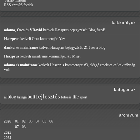
Verzió história
RSS értesítő feedek
lájkkirályok
adamo
,
Orca
és
VDavid
kedveli Haszprus
bejegyzését: Blog fixed!
Haszprus
kedveli Orca
kommentjét: Yay
dankoi
és
mainframe
kedveli Haszprus
bejegyzését: 21 éves a blog
Haszprus
kedveli mainframe
kommentjét: #5 Miért
adamo
és
mainframe
kedveli Haszprus
kommentjét: #3, eléggé emeletes csúcskirályság
volt
kategóriák
fejlesztés
blog
buli
life
ai
bringa
fotózás
sport
archívum
2026
01
02
03
04
05
06
07
08
2025
2024