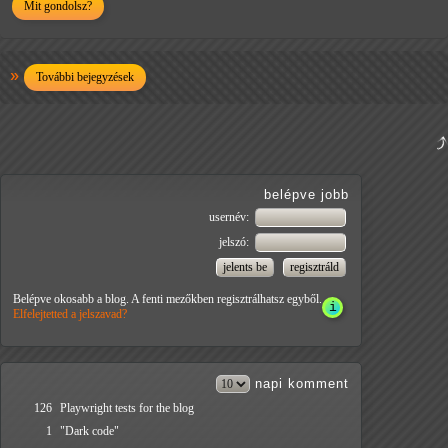
Mit gondolsz?
További bejegyzések
belépve jobb
usernév:
jelszó:
Belépve okosabb a blog. A fenti mezőkben regisztrálhatsz egyből.
Elfelejtetted a jelszavad?
napi
komment
126
Playwright tests for the blog
1
"Dark code"