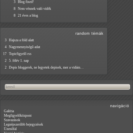
3
Blog fixed!
8
Nem vénnek való vidék
8
21 éves a blog
random témák
3
Hajsza a föld alatt
4
Nagymennyiségű adat
17
Topicfigyelő rss
2
5. félév 1. nap
2
Depis bloggerek, ne legyetek depisek, mer a vidám…
navigáció
Galéria
Megfigyelőközpont
Szavazások
Legnépszerűbb bejegyzések
Üzenőfal