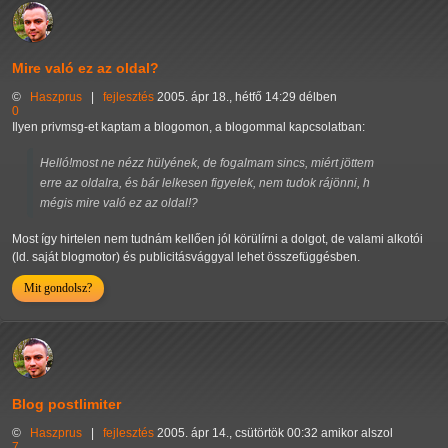
Mire való ez az oldal?
©
Haszprus
|
fejlesztés
2005. ápr 18., hétfő 14:29 délben
0
Ilyen privmsg-et kaptam a blogomon, a blogommal kapcsolatban:
Helló!most ne nézz hülyének, de fogalmam sincs, miért jöttem
erre az oldalra, és bár lelkesen figyelek, nem tudok rájönni, h
mégis mire való ez az oldal!?
Most így hirtelen nem tudnám kellően jól körülírni a dolgot, de valami alkotói
(ld. saját blogmotor) és publicitásvággyal lehet összefüggésben.
Mit gondolsz?
Blog postlimiter
©
Haszprus
|
fejlesztés
2005. ápr 14., csütörtök 00:32 amikor alszol
7