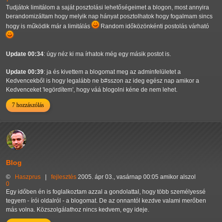
Tudjátok limitálom a saját posztolási lehetőségeimet a blogon, most annyira
berandomizáltam hogy melyik nap hányat posztolhatok hogy fogalmam sincs
hogy is működik már a limitálás
Random időközönkénti postolás várható
Update 00:34
: úgy néz ki ma írhatok még egy másik postot is.
Update 00:39
: ja és kivettem a blogomat meg az adminfelületet a
Kedvencekből is hogy legalább ne b#sszon az ideg egész nap amikor a
Kedvenceket 'legördítem', hogy váá blogolni kéne de nem lehet.
7 hozzászólás
Blog
©
Haszprus
|
fejlesztés
2005. ápr 03., vasárnap 00:05 amikor alszol
0
Egy időben én is foglalkoztam azzal a gondolattal, hogy több személyessé
tegyem - írói oldalról - a blogomat. De az onnantól kezdve valami merőben
más volna. Közszolgálathoz nincs kedvem, egy ideje.