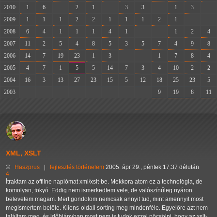
2010
1
6
-
2
1
-
3
3
-
1
3
-
2009
1
1
1
2
2
1
1
1
2
1
-
-
2008
6
4
1
1
1
4
1
-
-
1
2
4
2007
11
2
5
4
8
5
3
5
7
4
9
8
2006
14
7
19
23
1
3
-
-
1
7
8
4
2005
4
7
1
5
5
14
7
3
4
10
2
2
2004
16
3
13
27
23
15
5
12
18
25
23
5
2003
-
-
-
-
-
-
-
-
9
19
8
11
XML, XSLT
©
Haszprus
|
fejlesztés
történelem
2005. ápr 29., péntek 17:37 délután
4
Ítraktam az offline naplómat xml/xslt-be. Mekkora atom ez a technológia, de
komolyan, tökyó. Eddig nem ismerkedtem vele, de valószínűleg nyáron
belevetem magam. Mert gondolom nemcsak annyit tud, mint amennyit most
megismertem belőle. Kliens-oldali sorting meg mindenféle. Egyelőre azt nem
találtam meg, és időhiányban most nem is tudok ezzel pöcsölni, hogy az xslt-