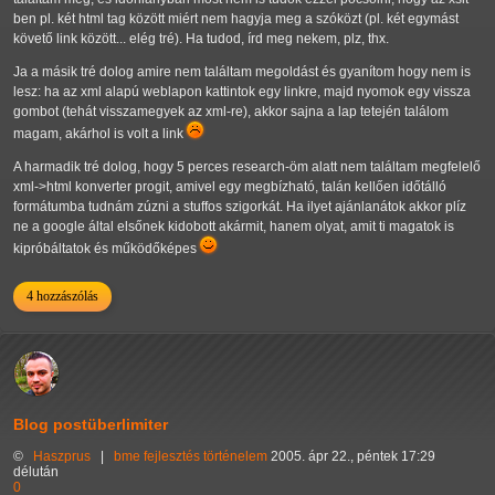
ben pl. két html tag között miért nem hagyja meg a szóközt (pl. két egymást
követő link között... elég tré). Ha tudod, írd meg nekem, plz, thx.
Ja a másik tré dolog amire nem találtam megoldást és gyanítom hogy nem is
lesz: ha az xml alapú weblapon kattintok egy linkre, majd nyomok egy vissza
gombot (tehát visszamegyek az xml-re), akkor sajna a lap tetején találom
magam, akárhol is volt a link
A harmadik tré dolog, hogy 5 perces research-öm alatt nem találtam megfelelő
xml->html konverter progit, amivel egy megbízható, talán kellően időtálló
formátumba tudnám zúzni a stuffos szigorkát. Ha ilyet ajánlanátok akkor plíz
ne a google által elsőnek kidobott akármit, hanem olyat, amit ti magatok is
kipróbáltatok és működőképes
4 hozzászólás
Blog postüberlimiter
©
Haszprus
|
bme
fejlesztés
történelem
2005. ápr 22., péntek 17:29
délután
0