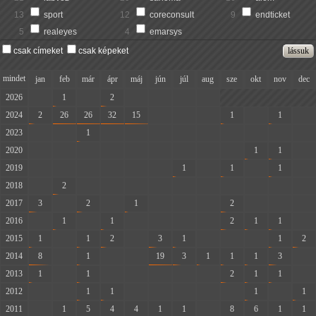
13
sport
12
coreconsult
9
endticket
5
realeyes
4
emarsys
csak címeket
csak képeket
mindet
jan
feb
már
ápr
máj
jún
júl
aug
sze
okt
nov
dec
2026
-
1
-
2
-
-
-
-
2024
2
26
26
32
15
-
-
-
1
-
1
-
2023
-
-
1
-
-
-
-
-
-
-
-
-
2020
-
-
-
-
-
-
-
-
-
1
1
-
2019
-
-
-
-
-
-
1
-
1
-
1
-
2018
-
2
-
-
-
-
-
-
-
-
-
-
2017
3
-
2
-
1
-
-
-
2
-
-
-
2016
-
1
-
1
-
-
-
-
2
1
1
-
2015
1
-
1
2
-
3
1
-
-
-
1
2
2014
8
-
1
-
-
19
3
1
1
1
3
-
2013
1
-
1
-
-
-
-
-
2
1
1
-
2012
-
-
1
1
-
-
-
-
-
1
-
1
2011
-
1
5
4
4
1
1
-
8
6
1
1