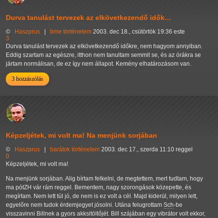
Durva tanulást tervezek az elkövetkezendő idők…
©
Haszprus
|
bme
történelem
2003. dec 18., csütörtök 19:36 este
3
Durva tanulást tervezek az elkövetkezendő időkre, nem hagyom annyiban.
Eddig szartam az egészre, itthon nem tanultam semmit se, és az órákra se
jártam normálisan, de ez így nem állapot. Kemény elhatározásom van.
3 hozzászólás
Képzeljétek, mi volt ma! Na menjünk sorjában
©
Haszprus
|
barátok
történelem
2003. dec 17., szerda 11:10 reggel
0
Képzeljétek, mi volt ma!
Na menjünk sorjában. Alig bírtam felkelni, de megtettem, mert tudtam, hogy
ma pótZH vár rám reggel. Bementem, nagy szorongások közepette, és
megírtam. Nem lett túl jó, de nem is ez volt a cél. Majd kiderül, milyen lett,
egyelőre nem tudok érdemjegyet jósolni. Utána felugrottam
Sch
-be
visszavinni Billnek a gyors akksitöltőjét. Bill szájában egy vibrátor volt ekkor,