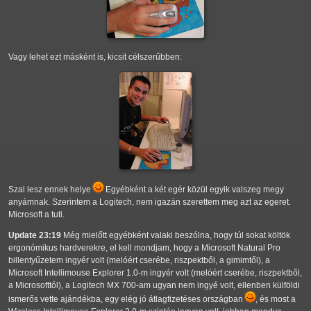
Vagy lehet ezt másként is, kicsit célszerűbben:
Szal lesz ennek helye
Egyébként a két egér közül egyik valszeg megy
anyámnak. Szerintem a Logitech, nem igazán szerettem meg azt az egeret.
Microsoft a tuti.
Update 23:19
Még mielőtt egyébként valaki beszólna, hogy túl sokat költök
ergonómikus hardverekre, el kell mondjam, hogy a Microsoft Natural Pro
billentyűzetem ingyér volt (melóért cserébe, riszpektből, a gimimtől), a
Microsoft Intellimouse Explorer 1.0-m ingyér volt (melóért cserébe, riszpektből,
a Microsofttól), a Logitech MX 700-am ugyan nem ingyé volt, ellenben külföldi
ismerős vette ajándékba, egy elég jó átlagfizetéses országban
, és most a