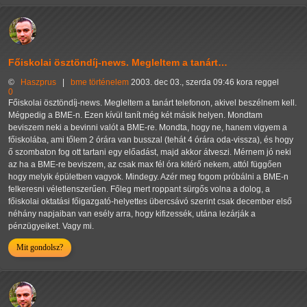
Főiskolai ösztöndíj-news. Megleltem a tanárt…
©
Haszprus
|
bme
történelem
2003. dec 03., szerda 09:46 kora reggel
0
Főiskolai ösztöndíj-news. Megleltem a tanárt telefonon, akivel beszélnem kell.
Mégpedig a BME-n. Ezen kívül tanít még két másik helyen. Mondtam
beviszem neki a bevinni valót a BME-re. Mondta, hogy ne, hanem vigyem a
főiskolába, ami tőlem 2 órára van busszal (tehát 4 órára oda-vissza), és hogy
ő szombaton fog ott tartani egy előadást, majd akkor átveszi. Mérnem jó neki
az ha a BME-re beviszem, az csak max fél óra kitérő nekem, attól függően
hogy melyik épületben vagyok. Mindegy. Azér meg fogom próbálni a BME-n
felkeresni véletlenszerűen. Főleg mert roppant sürgős volna a dolog, a
főiskolai oktatási főigazgató-helyettes übercsávó szerint csak december első
néhány napjaiban van esély arra, hogy kifizessék, utána lezárják a
pénzügyeiket. Vagy mi.
Mit gondolsz?