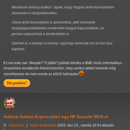
Meselunk nehany trukkot - tippet, hogy hogyan lehet konnyebben
atveszelni a vizsgaidoszakot.
Utana lehet beszelgetni a seniorokkal, akik elmeselik
vizsgatapasztalataikat mindenfele targyal kapcsolatban, es
persze valaszolnak a kerdesitekre is.
Gyertek el, a teahaz is ott lesz, ugyhogy nemcsak sor es bor lesz
kaphato.
Ez ma este van. Menjek? Ti jöttök? [utóbbi kérdés a BME elsős informatikus
olvasóimra vonatkozik értelemszerűen, meg azokra akiket ismerek még
személyesen de nem esnek az előző halmazba
Mit gondolsz?
Vettünk Sulinet Expresszben egy HP ScanJet 3970-et
©
Haszprus
|
hwsw
történelem
2003. dec 10., szerda 16:54 délután
0