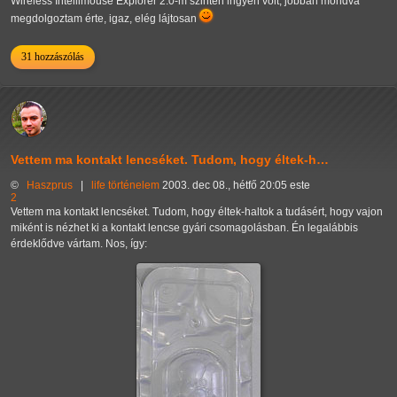
Wireless Intellimouse Explorer 2.0-m szintén ingyen volt, jobban mondva
megdolgoztam érte, igaz, elég lájtosan
31 hozzászólás
Vettem ma kontakt lencséket. Tudom, hogy éltek-h…
©
Haszprus
|
life
történelem
2003. dec 08., hétfő 20:05 este
2
Vettem ma kontakt lencséket. Tudom, hogy éltek-haltok a tudásért, hogy vajon
miként is nézhet ki a kontakt lencse gyári csomagolásban. Én legalábbis
érdeklődve vártam. Nos, így: