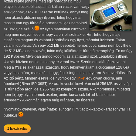
Aztán képbe jöhetne még egy hordozható mp3
player, de ezekből csupa márkátlan vacak van, vagy
amik jobbak, azok 100 ezerbe kerülnek, ennyit meg
nem akarok áldozni egy ilyenre, főleg hogy már
most is van egy tűrhető discmanem. Igaz nem viszi
az RW-t, de azé jó
Az ilyen márkátlan cuccokat
meg nem nagyon tudom hogy vajon jól szólnak-e. Hm, lehet hogy majd
elszánom magam és valahol kipróbálok egy ilyet, mármint üzletben. Talán
valami jobbfajtát. Van egy 512 MB beépített memós cucc, sajna nem bővíthető,
de 512 MB az nem kevés, talán még külföldre is tűrhető mennyiség. Én amúgy
192 KBps-es MP3-ban gondolkodom, az alatt szarul szól. Legalábbis itthon.
Utazás közben nemtom mennyire venni észre. Szerintem talán észrevenni.
Meg a f#sz se akar azzal szarozni, hogy lekonvertáljam a cuccaimat 128K-ra
vagy hasonlóra, csak azért, hogy jó sok férjen el a playeren. A konvertálás idő.
Az idő pénz. Minden esetre ide nyomok egy
linket
egy olyan cuccra, ami
überkewl [iRiver iFP-395T]. Az ára kevésbé kewl. Van neki 256 MB-os verziója
is, tűrhetőbb áron, de a 256 MB az kompromisszum. A kompromisszum pedig
nem jó, egy olyan termék esetén, amire kurva sok lét ad ki az ember,
érteeeem? Akkor már legyen még drágább, de űberzsír.
Nyomjatok ötleteket, vagy írjátok le, hogy Ti mit adtok-kaptok karácsonyra! Ha
publikus
2 hozzászólás