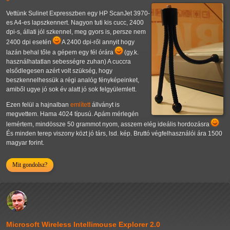
Vettünk Sulinet Expresszben egy HP ScanJet 3970-
es A4-es lapszkennert. Nagyon tuti kis cucc, 2400
dpi-s, állati jól szkennel, meg gyors is, persze nem
2400 dpi esetén
A 2400 dpi-ről annyit hogy
lazán behal tőle a gépem egy fél órára
(gy.k.
használhatatlan sebességre zuhan) A cuccra
elsődlegesen azért volt szükség, hogy
beszkennelhessük a régi analóg fényképeinket,
amiből ugye jó sok év alatt jó sok felgyülemlett.
Ezen felül a hajnalban
említett
állványt is
megvettem. Hama 4024 típusú. Apám mérlegén
lemértem, mindössze 50 grammot nyom, asszem elég ideális hordozásra
És minden terep viszony közt jó társ, lsd. kép. Bruttó végfelhasználói ára 1500
magyar forint.
Mit gondolsz?
Microsoft Wireless Intellimouse Explorer 2.0