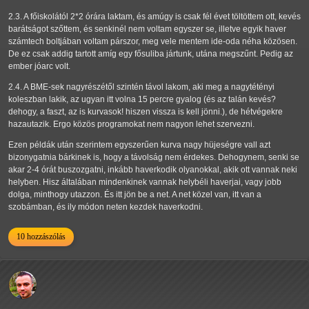
2.3. A főiskolától 2*2 órára laktam, és amúgy is csak fél évet töltöttem ott, kevés
barátságot szőttem, és senkinél nem voltam egyszer se, illetve egyik haver
számtech boltjában voltam párszor, meg vele mentem ide-oda néha közösen.
De ez csak addig tartott amíg egy fősuliba jártunk, utána megszűnt. Pedig az
ember jóarc volt.
2.4. A BME-sek nagyrészétől szintén távol lakom, aki meg a nagytétényi
koleszban lakik, az ugyan itt volna 15 percre gyalog (és az talán kevés?
dehogy, a faszt, az is kurvasok! hiszen vissza is kell jönni.), de hétvégekre
hazautazik. Ergo közös programokat nem nagyon lehet szervezni.
Ezen példák után szerintem egyszerűen kurva nagy hüjeségre vall azt
bizonygatnia bárkinek is, hogy a távolság nem érdekes. Dehogynem, senki se
akar 2-4 órát buszozgatni, inkább haverkodik olyanokkal, akik ott vannak neki
helyben. Hisz általában mindenkinek vannak helybéli haverjai, vagy jobb
dolga, minthogy utazzon. És itt jön be a net. A net közel van, itt van a
szobámban, és ily módon neten kezdek haverkodni.
10 hozzászólás