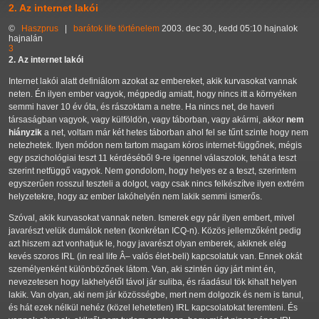
2. Az internet lakói
©
Haszprus
|
barátok
life
történelem
2003. dec 30., kedd 05:10 hajnalok
hajnalán
3
2. Az internet lakói
Internet lakói alatt definiálom azokat az embereket, akik kurvasokat vannak
neten. Én ilyen ember vagyok, mégpedig amiatt, hogy nincs itt a környéken
semmi haver 10 év óta, és rászoktam a netre. Ha nincs net, de haveri
társaságban vagyok, vagy külföldön, vagy táborban, vagy akármi, akkor
nem
hiányzik
a net, voltam már két hetes táborban ahol fel se tűnt szinte hogy nem
netezhetek. Ilyen módon nem tartom magam kóros internet-függőnek, mégis
egy pszichológiai teszt 11 kérdéséből 9-re igennel válaszolok, tehát a teszt
szerint netfüggő vagyok. Nem gondolom, hogy helyes ez a teszt, szerintem
egyszerűen rosszul teszteli a dolgot, vagy csak nincs felkészítve ilyen extrém
helyzetekre, hogy az ember lakóhelyén nem lakik semmi ismerős.
Szóval, akik kurvasokat vannak neten. Ismerek egy pár ilyen embert, mivel
javarészt velük dumálok neten (konkrétan ICQ-n). Közös jellemzőként pedig
azt hiszem azt vonhatjuk le, hogy javarészt olyan emberek, akiknek elég
kevés szoros IRL (in real life Â– valós élet-beli) kapcsolatuk van. Ennek okát
személyenként különbözőnek látom. Van, aki szintén úgy járt mint én,
nevezetesen hogy lakhelyétől távol jár suliba, és ráadásul tök kihalt helyen
lakik. Van olyan, aki nem jár közösségbe, mert nem dolgozik és nem is tanul,
és hát ezek nélkül nehéz (közel lehetetlen) IRL kapcsolatokat teremteni. És