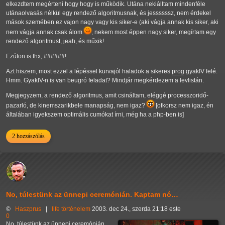
elkezdtem megérteni hogy hogy is működik. Utána nekiálltam mindenféle
utánaolvasás nélkül egy rendező algoritmusnak, és jessssssz, nem érdekel
mások szemében ez vajon nagy vagy kis siker-e (aki vágja annak kis siker, aki
nem vágja annak csak álom
, nekem most éppen nagy siker, megírtam egy
rendező algoritmust, jeah, és műxik!
Ezúton is thx, ######!
Azt hiszem, most ezzel a lépéssel kurvajól haladok a sikeres
prog
gyakIV felé.
Hmm. GyakIV-n is van beugró feladat? Mindjár megkérdezem a levlistán.
Megjegyzem, a rendező algoritmus, amit csináltam, eléggé processzoridő-
pazarló, de kinemszarikbele manapság, nem igaz?
[ofkorsz nem igaz, én
általában igyekszem optimális cumókat írni, még ha a php-ben is]
2 hozzászólás
No, túlestünk az ünnepi ceremónián. Kaptam nó…
©
Haszprus
|
life
történelem
2003. dec 24., szerda 21:18 este
0
No, túlestünk az ünnepi ceremónián.