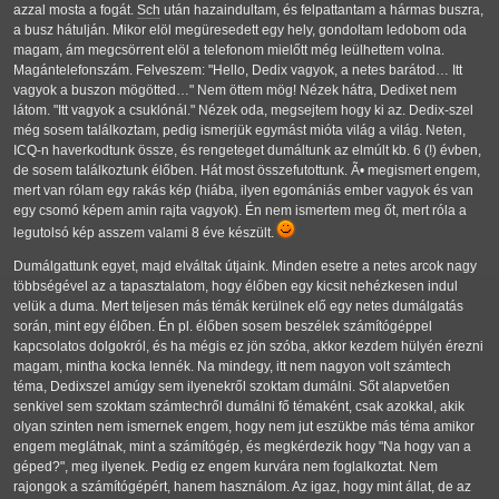
azzal mosta a fogát.
Sch
után hazaindultam, és felpattantam a hármas buszra,
a busz hátulján. Mikor elöl megüresedett egy hely, gondoltam ledobom oda
magam, ám megcsörrent elöl a telefonom mielőtt még leülhettem volna.
Magántelefonszám. Felveszem: "Hello, Dedix vagyok, a netes barátod… Itt
vagyok a buszon mögötted…" Nem öttem mög! Nézek hátra, Dedixet nem
látom. "Itt vagyok a csuklónál." Nézek oda, megsejtem hogy ki az. Dedix-szel
még sosem találkoztam, pedig ismerjük egymást mióta világ a világ. Neten,
ICQ-n haverkodtunk össze, és rengeteget dumáltunk az elmúlt kb. 6 (!) évben,
de sosem találkoztunk élőben. Hát most összefutottunk. Ã• megismert engem,
mert van rólam egy rakás kép (hiába, ilyen egomániás ember vagyok és van
egy csomó képem amin rajta vagyok). Én nem ismertem meg őt, mert róla a
legutolsó kép asszem valami 8 éve készült.
Dumálgattunk egyet, majd elváltak útjaink. Minden esetre a netes arcok nagy
többségével az a tapasztalatom, hogy élőben egy kicsit nehézkesen indul
velük a duma. Mert teljesen más témák kerülnek elő egy netes dumálgatás
során, mint egy élőben. Én pl. élőben sosem beszélek számítógéppel
kapcsolatos dolgokról, és ha mégis ez jön szóba, akkor kezdem hülyén érezni
magam, mintha kocka lennék. Na mindegy, itt nem nagyon volt számtech
téma, Dedixszel amúgy sem ilyenekről szoktam dumálni. Sőt alapvetően
senkivel sem szoktam számtechről dumálni fő témaként, csak azokkal, akik
olyan szinten nem ismernek engem, hogy nem jut eszükbe más téma amikor
engem meglátnak, mint a számítógép, és megkérdezik hogy "Na hogy van a
géped?", meg ilyenek. Pedig ez engem kurvára nem foglalkoztat. Nem
rajongok a számítógépért, hanem használom. Az igaz, hogy mint állat, de az