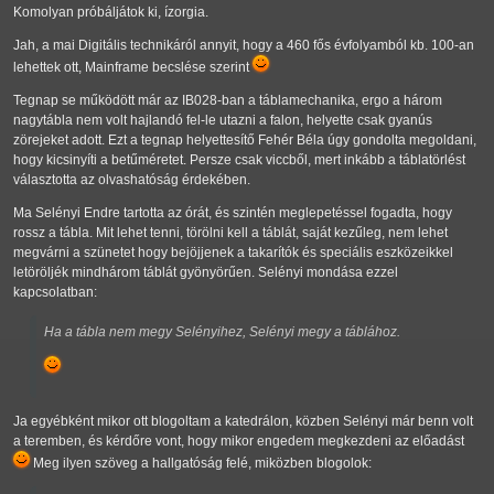
Komolyan próbáljátok ki, ízorgia.
Jah, a mai Digitális technikáról annyit, hogy a 460 fős évfolyamból kb. 100-an
lehettek ott, Mainframe becslése szerint
Tegnap se működött már az IB028-ban a táblamechanika, ergo a három
nagytábla nem volt hajlandó fel-le utazni a falon, helyette csak gyanús
zörejeket adott. Ezt a tegnap helyettesítő Fehér Béla úgy gondolta megoldani,
hogy kicsinyíti a betűméretet. Persze csak viccből, mert inkább a táblatörlést
választotta az olvashatóság érdekében.
Ma Selényi Endre tartotta az órát, és szintén meglepetéssel fogadta, hogy
rossz a tábla. Mit lehet tenni, törölni kell a táblát, saját kezűleg, nem lehet
megvárni a szünetet hogy bejöjjenek a takarítók és speciális eszközeikkel
letöröljék mindhárom táblát gyönyörűen. Selényi mondása ezzel
kapcsolatban:
Ha a tábla nem megy Selényihez, Selényi megy a táblához.
Ja egyébként mikor ott blogoltam a katedrálon, közben Selényi már benn volt
a teremben, és kérdőre vont, hogy mikor engedem megkezdeni az előadást
Meg ilyen szöveg a hallgatóság felé, miközben blogolok: