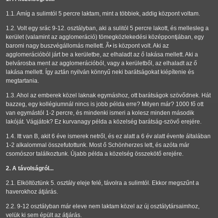
1.1. Amíg a sulimtól 5 percre laktam, mint a többiek, addig központ voltam.
1.2. Volt egy srác 9-12. osztályban, aki a sulitól 5 percre lakott, és mellesleg a
kerület (valamint az agglomeráció) tömegközlekedési középpontjában, egy
baromi nagy buszvégállomás mellett. Ã• is központ volt. Aki az
agglomerációból járt be a kerületbe, az elhaladt az ő lakása mellett. Aki a
belvárosba ment az agglomerációból, vagy a kerületből, az elhaladt az ő
lakása mellett. Így aztán nyilván könnyű neki barátságokat kiépítenie és
megtartania.
1.3. Ahol az emberek közel laknak egymáshoz, ott barátságok szövődnek. Hát
bazzeg, egy kollégiumnál nincs is jobb példa erre? Milyen már? 1000 fő ott
van egymástól 1-2 percre, és mindenki ismeri a kolesz minden második
lakóját. Vágjátok? Ez kurvanagy példa a közelség barátság-szövő erejére.
1.4. Itt van B, akit 6 éve ismerek netről, és ez alatt a 6 év alatt évente általában
1-2 alkalommal összefutottunk. Most ő Schönherzes lett, és azóta már
csomószor találkoztunk. Újabb példa a közelség összekötő erejére.
2. A távolságról...
2.1. Elköltöztünk 5. osztály eleje felé, távolra a sulimtól. Ekkor megszűnt a
haverokhoz átjárás.
2.2. 9-12 osztályban már eleve nem laktam közel az új osztálytársaimhoz,
velük ki sem épült az átjárás.