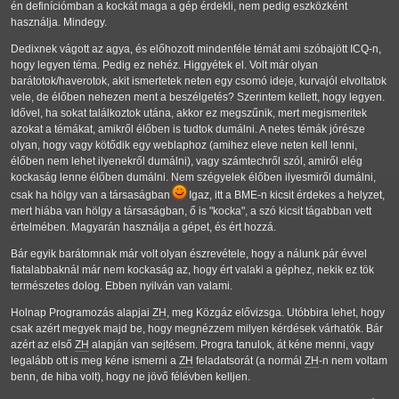
én definíciómban a kockát maga a gép érdekli, nem pedig eszközként
használja. Mindegy.
Dedixnek vágott az agya, és előhozott mindenféle témát ami szóbajött ICQ-n,
hogy legyen téma. Pedig ez nehéz. Higgyétek el. Volt már olyan
barátotok/haverotok, akit ismertetek neten egy csomó ideje, kurvajól elvoltatok
vele, de élőben nehezen ment a beszélgetés? Szerintem kellett, hogy legyen.
Idővel, ha sokat találkoztok utána, akkor ez megszűnik, mert megismeritek
azokat a témákat, amikről élőben is tudtok dumálni. A netes témák jórésze
olyan, hogy vagy kötődik egy weblaphoz (amihez eleve neten kell lenni,
élőben nem lehet ilyenekről dumálni), vagy számtechről szól, amiről elég
kockaság lenne élőben dumálni. Nem szégyelek élőben ilyesmiről dumálni,
csak ha hölgy van a társaságban
Igaz, itt a BME-n kicsit érdekes a helyzet,
mert hiába van hölgy a társaságban, ő is "kocka", a szó kicsit tágabban vett
értelmében. Magyarán használja a gépet, és ért hozzá.
Bár egyik barátomnak már volt olyan észrevétele, hogy a nálunk pár évvel
fiatalabbaknál már nem kockaság az, hogy ért valaki a géphez, nekik ez tök
természetes dolog. Ebben nyilván van valami.
Holnap Programozás alapjai
ZH
, meg Közgáz elővizsga. Utóbbira lehet, hogy
csak azért megyek majd be, hogy megnézzem milyen kérdések várhatók. Bár
azért az első
ZH
alapján van sejtésem. Progra tanulok, át kéne menni, vagy
legalább ott is meg kéne ismerni a
ZH
feladatsorát (a normál
ZH
-n nem voltam
benn, de hiba volt), hogy ne jövő félévben kelljen.