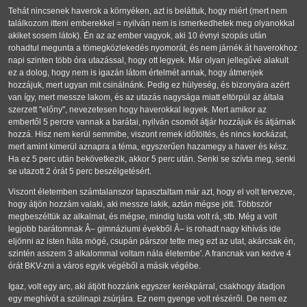
Tehát nincsenek haverok a környéken, azt is beláttuk, hogy miért (mert nem
találkozom itteni emberekkel = nyilván nem is ismerkedhetek meg olyanokkal
akiket sosem látok). Én az az ember vagyok, aki 10 évnyi szopás után
rohadtul megunta a tömegközlekedés nyomorát, és nem járnék át haverokhoz
napi szinten több óra utazással, hogy ott legyek. Már olyan jellegűvé alakult
ez a dolog, hogy nem is igazán látom értelmét annak, hogy átmenjek
hozzájuk, mert ugyan mit csinálnánk. Pedig ez hülyeség, és bizonyára azért
van így, mert messze lakom, és az utazás nagysága miatt eltörpül az általa
szerzett "előny", nevezetesen hogy haverokkal legyek. Mert amikor az
embertől 5 percre vannak a barátai, nyilván csomót átjár hozzájuk és átjárnak
hozzá. Hisz nem kerül semmibe, viszont remek időtöltés, és nincs kockázat,
mert amint kimerül aznapra a téma, egyszerűen hazamegy a haver és kész.
Ha ez 5 perc után bekövetkezik, akkor 5 perc után. Senki se szívta meg, senki
se utazott 2 órát 5 perc beszélgetésért.
Viszont életemben számtalanszor tapasztaltam már azt, hogy el volt tervezve,
hogy átjön hozzám valaki, aki messze lakik, aztán mégse jött. Többször
megbeszéltük az alkalmat, és mégse, mindig lusta volt rá, stb. Még a volt
legjobb barátomnak Â– gimnáziumi évekből Â– is rohadt nagy kihívás ide
eljönni az isten háta mögé, csupán párszor tette meg ezt az utat, akárcsak én,
szintén asszem 3 alkalommal voltam nála életembe'. A francnak van kedve 4
órát BKV-zni a város egyik végéből a másik végébe.
Igaz, volt egy arc, aki átjött hozzánk egyszer kerékpárral, csakhogy átadjon
egy meghívót a szülinapi zsúrjára. Ez nem gyenge volt részéről. De nem ez