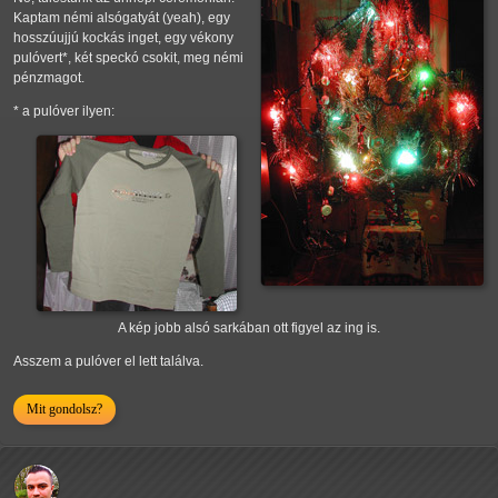
Kaptam némi alsógatyát (yeah), egy
hosszúujjú kockás inget, egy vékony
pulóvert*, két speckó csokit, meg némi
pénzmagot.
* a pulóver ilyen:
A kép jobb alsó sarkában ott figyel az ing is.
Asszem a pulóver el lett találva.
Mit gondolsz?