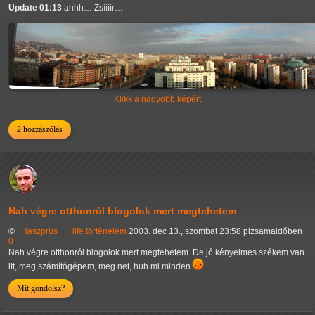
Update 01:13
ahhh… Zsíííír…
Klikk a nagyobb képért
2 hozzászólás
Nah végre otthonról blogolok mert megtehetem
©
Haszprus
|
life
történelem
2003. dec 13., szombat 23:58 pizsamaidőben
0
Nah végre otthonról blogolok mert megtehetem. De jó kényelmes székem van
itt, meg számítógépem, meg net, huh mi minden
Mit gondolsz?