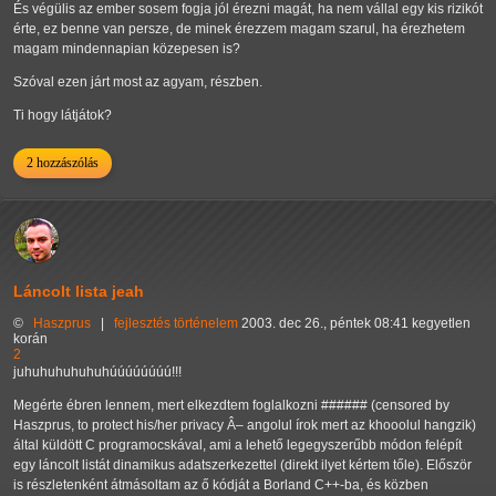
És végülis az ember sosem fogja jól érezni magát, ha nem vállal egy kis rizikót
érte, ez benne van persze, de minek érezzem magam szarul, ha érezhetem
magam mindennapian közepesen is?
Szóval ezen járt most az agyam, részben.
Ti hogy látjátok?
2 hozzászólás
Láncolt lista jeah
©
Haszprus
|
fejlesztés
történelem
2003. dec 26., péntek 08:41 kegyetlen
korán
2
juhuhuhuhuhuhúúúúúúúú!!!
Megérte ébren lennem, mert elkezdtem foglalkozni ###### (censored by
Haszprus, to protect his/her privacy Â– angolul írok mert az khooolul hangzik)
által küldött C programocskával, ami a lehető legegyszerűbb módon felépít
egy láncolt listát dinamikus adatszerkezettel (direkt ilyet kértem tőle). Először
is részletenként átmásoltam az ő kódját a Borland C++-ba, és közben