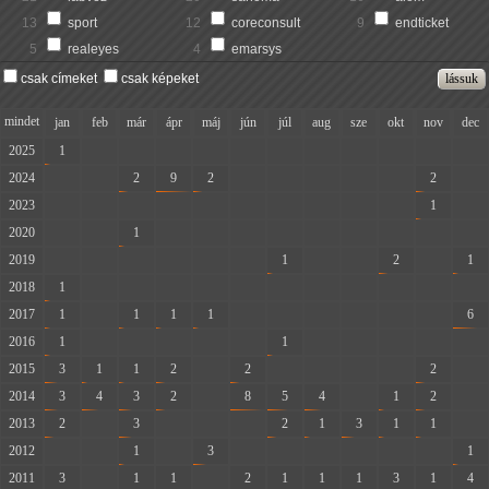
13
sport
12
coreconsult
9
endticket
5
realeyes
4
emarsys
csak címeket
csak képeket
mindet
jan
feb
már
ápr
máj
jún
júl
aug
sze
okt
nov
dec
2025
1
-
-
-
-
-
-
-
-
-
-
-
2024
-
-
2
9
2
-
-
-
-
-
2
-
2023
-
-
-
-
-
-
-
-
-
-
1
-
2020
-
-
1
-
-
-
-
-
-
-
-
-
2019
-
-
-
-
-
-
1
-
-
2
-
1
2018
1
-
-
-
-
-
-
-
-
-
-
-
2017
1
-
1
1
1
-
-
-
-
-
-
6
2016
1
-
-
-
-
-
1
-
-
-
-
-
2015
3
1
1
2
-
2
-
-
-
-
2
-
2014
3
4
3
2
-
8
5
4
-
1
2
-
2013
2
-
3
-
-
-
2
1
3
1
1
-
2012
-
-
1
-
3
-
-
-
-
-
-
1
2011
3
-
1
1
-
2
1
1
1
3
1
4