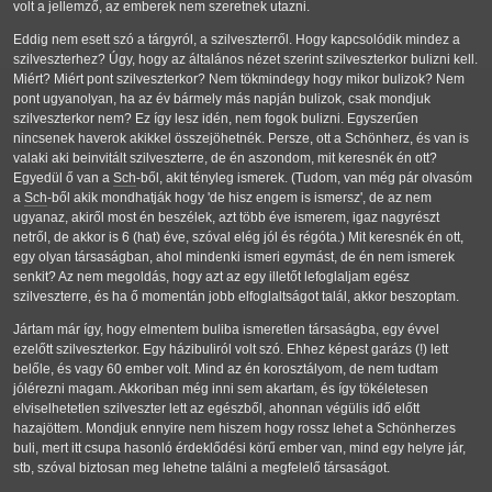
volt a jellemző, az emberek nem szeretnek utazni.
Eddig nem esett szó a tárgyról, a szilveszterről. Hogy kapcsolódik mindez a
szilveszterhez? Úgy, hogy az általános nézet szerint szilveszterkor bulizni kell.
Miért? Miért pont szilveszterkor? Nem tökmindegy hogy mikor bulizok? Nem
pont ugyanolyan, ha az év bármely más napján bulizok, csak mondjuk
szilveszterkor nem? Ez így lesz idén, nem fogok bulizni. Egyszerűen
nincsenek haverok akikkel összejöhetnék. Persze, ott a Schönherz, és van is
valaki aki beinvitált szilveszterre, de én aszondom, mit keresnék én ott?
Egyedül ő van a
Sch
-ből, akit tényleg ismerek. (Tudom, van még pár olvasóm
a
Sch
-ből akik mondhatják hogy 'de hisz engem is ismersz', de az nem
ugyanaz, akiről most én beszélek, azt több éve ismerem, igaz nagyrészt
netről, de akkor is 6 (hat) éve, szóval elég jól és régóta.) Mit keresnék én ott,
egy olyan társaságban, ahol mindenki ismeri egymást, de én nem ismerek
senkit? Az nem megoldás, hogy azt az egy illetőt lefoglaljam egész
szilveszterre, és ha ő momentán jobb elfoglaltságot talál, akkor beszoptam.
Jártam már így, hogy elmentem buliba ismeretlen társaságba, egy évvel
ezelőtt szilveszterkor. Egy házibuliról volt szó. Ehhez képest garázs (!) lett
belőle, és vagy 60 ember volt. Mind az én korosztályom, de nem tudtam
jólérezni magam. Akkoriban még inni sem akartam, és így tökéletesen
elviselhetetlen szilveszter lett az egészből, ahonnan végülis idő előtt
hazajöttem. Mondjuk ennyire nem hiszem hogy rossz lehet a Schönherzes
buli, mert itt csupa hasonló érdeklődési körű ember van, mind egy helyre jár,
stb, szóval biztosan meg lehetne találni a megfelelő társaságot.