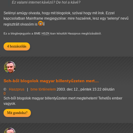
Ez valami internet kávézó? De hol a kávé?
Selényi amúgy olvasta, hogy mit blogolok, szóval hogy mit írok. Ezzel
kapcsolatban Mainframe megjegyzése: mire hazaérek, lesz egy 'selenyi' nevű
regisztrált olvasóm is
ÍÍ
Ez a blogbejegyzés a BME
HSZK
-ban készlült Haszprus megbízásából.
4 hozzászólás
Sch-ből blogolok magyar billentyűzeten mert…
©
Haszprus
|
bme
történelem
2003. dec 12., péntek 15:22 délután
0
Sch-ből blogolok magyar billentyűzeten mert megtehetem! Tehetős ember
vagyok.
Mit gondolsz?