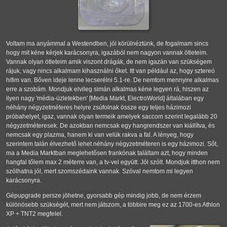
Voltam ma anyámmal a Westendben, jól körülnéztünk, de fogalmam sincs
hogy mit kéne kérjek karácsonyra, igazából nem nagyon vannak ötleteim.
Vannak olyan ötleteim amik viszont drágák, de nem igazán van szükségem
rájuk, vagy nincs alkalmam kihasználni őket. Itt van például az, hogy sztereó
hifim van. Bőven ideje lenne lecserélni 5.1-re. De nemtom mennyire alkalmas
erre a szobám. Mondjuk elvileg simán alkalmas kéne legyen rá, hiszen az
ilyen nagy 'média-üzletekben' [Media Markt, ElectroWorld] általában egy
néhány négyzetméteres helyre zsúfolnak össze egy teljes házimozi
próbahelyet, igaz, vannak olyan termeik amelyek saccom szerint legalább 20
négyzetméteresek. De azokban nemcsak egy hangrendszer van kiállítva, és
nemcsak egy plazma, hanem ki van velük rakva a fal. A lényeg, hogy
szerintem talán élvezhető lehet néhány négyzetméteren is egy házimozi. Sőt,
ma a Media Marktban meglehetősen frankónak találtam azt, hogy minden
hangfal tőlem max 2 méterre van, a tv-vel együtt. Jól szólt. Mondjuk itthon nem
szólhatna jól, mert szomszédaink vannak. Szóval nemtom mi legyen
karácsonyra.
Gépupgrade persze jöhetne, gyorsabb gép mindig jobb, de nem érzem
különösebb szükségét, mert nem játszom, a többire meg ez az 1700-es Athlon
XP + TNT2 megfelel.