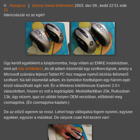
©
Haszprus
|
biznisz
hwsw
történelem
2003. dec 09., kedd 22:51 este
31
Istencsászár ez az egér!
Úgy került egyébként a tulajdonomba, hogy vótam az EMKE irodaházban,
mint azt
már említettem
, és ott adtam írásmintát egy szoftvercégnek, amely a
Microsoft számára fejleszt Tablet PC-hez magyar nyelvű kézírás-felismerő
szoftvert. Na két írásmintát adtam, és ilymódon fizettségem egy három egér
közül választható egér volt. Én a Wireless Intellimouse Explorer 2.0-t
választottam, hiszen ez volt a legdrágább. MediaMarktban 20k, Rufuszban
13k, úgy nézem, igaz ez utóbbi helyen OEM verzióban, előbbinél meg
csomagolva. (Én csomagolva kaptam.)
De az előző egerem se rossz. Lehet hogy váltogatva fogom nyomni, egyszer
egyikkel, egyszer a másikkal. De várjunk csak! Két kezem van!