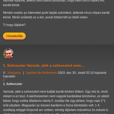
vannak olyanok, akikről nem tudom pontosan, hogy miért nincs népes IRL
baráti körük.
Minden esetre az internetet azok lakják szerintem, akiknek nincs népes baráti
körük. Minél szűkebb ez a kör, annál többet tölt az illető neten.
Ti hogy látjátok?
3 hozzászólás
1. Szilveszter Vannak, akik a szilvesztert nem…
©
Haszprus
|
barátok
life
történelem
2003. dec 30., kedd 05:10 hajnalok
hajnalán
2
1. Szilveszter
Vannak, akik a szilvesztert nem tudják baráti körben tölteni. Úgy néz ki, most
nálam is ez lesz. A lakóhelyemen nem vagyok barátokkal körülvéve, ez abból
fakad, hogy suliba általános iskola 5. osztály óta úgy jártam, hogy napi 2*1
órát utaztam. Magyarán az összes barátom a Duna túloldalán volt. 1-4.
osztályig eléggé központi arc voltam, mindig átjártam másokhoz és mások is