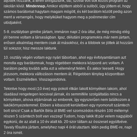
átjöttek hozzánk, a téren bringáztunk, stb, szóval volt sok közös program az
iskolán kívül.
Mindennap.
Amikor eljöttem abból a suliból, úgy jöttem el, hogy
számos barátomat hagytam magam mögött, és két barátom között pedig azon
ment a versengés, hogy melyiküket hagyom meg a poénmester cím
utódjaként.
5-8. osztályban gimibe jártam, immáron napi 2 óra úttal, de még mindig elég
jól benne voltam a társaságban. Igaz, délutáni programokra már nem jártam,
erősen alkalmilag mentem csak át másokhoz, és a többiek se jöttek át hozzám
túl sokszor, hisz messze laktunk.
10. osztály végén voltam egy nyári táborban, ahol egy évfolyamtársam azt
mondta egy barátomnak, hogy régebben mekkora központi arc voltam. A
barátom pedig tovább adta ezt a véleményt felém. És akkor leesett. Hogy
jézusom, mekkora változáson mentem át. Régebben tényleg központban
voltam. Eszméletlen. Visszagondolva.
Tekintve hogy most (10 éve) egy pokoli ritkán lakott környéken lakom, ahol
ráadásul rengetegen kocsival járnak, és semmiféle szolgáltatás nincs a
környéken, ahova eljárnának az emberek, így egyszerűen nem találkozom a
lakókörnyezetemmel. Ebben a kibaszott kerületben egy nyomorult számtech
bolt sincs! Csak a Bartók Béla út BME-vel szomszédos részén 100 méternyi
részen 5 számtech bolt van vazzeg! Tudom, hogy lakik itt pár velem nagyjából
egykorú, de az alatt a 10 év alatt kb. 20-szor láttam az összeset együttvéve.
Tavaly fősulira jártam, amelyhez napi 4 órát utaztam. Idén pedig BME-re, napi
2 óra ismét.