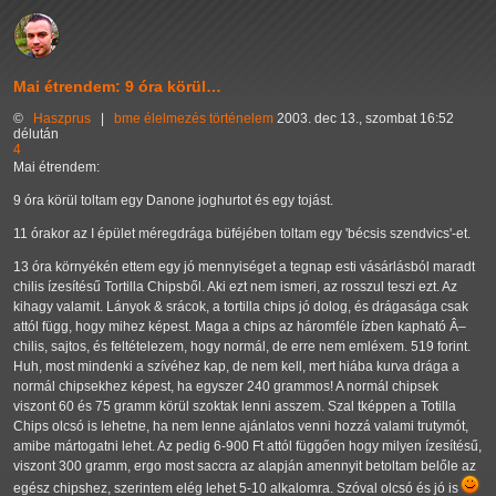
Mai étrendem: 9 óra körül…
©
Haszprus
|
bme
élelmezés
történelem
2003. dec 13., szombat 16:52
délután
4
Mai étrendem:
9 óra körül toltam egy Danone joghurtot és egy tojást.
11 órakor az I épület méregdrága büféjében toltam egy 'bécsis szendvics'-et.
13 óra környékén ettem egy jó mennyiséget a tegnap esti vásárlásból maradt
chilis ízesítésű Tortilla Chipsből. Aki ezt nem ismeri, az rosszul teszi ezt. Az
kihagy valamit. Lányok & srácok, a tortilla chips jó dolog, és drágasága csak
attól függ, hogy mihez képest. Maga a chips az háromféle ízben kapható Â–
chilis, sajtos, és feltételezem, hogy normál, de erre nem emléxem. 519 forint.
Huh, most mindenki a szívéhez kap, de nem kell, mert hiába kurva drága a
normál chipsekhez képest, ha egyszer 240 grammos! A normál chipsek
viszont 60 és 75 gramm körül szoktak lenni asszem. Szal tképpen a Totilla
Chips olcsó is lehetne, ha nem lenne ajánlatos venni hozzá valami trutymót,
amibe mártogatni lehet. Az pedig 6-900 Ft attól függően hogy milyen ízesítésű,
viszont 300 gramm, ergo most saccra az alapján amennyit betoltam belőle az
egész chipshez, szerintem elég lehet 5-10 alkalomra. Szóval olcsó és jó is