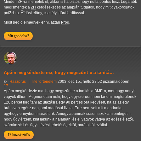
Minden
ZH
-ra menjetek el, akkor is ha biztos hogy nulla pontos lesz. Legalább
megismeritek a
ZH
kérdéseket és az alapján tudjátok, hogy mit gyakoroljatok
pótZH-ra. Ã“riási előny, csekély időráfordítással.
Most pedig elmegyek enni, aztán
Prog
.
Mit gondolsz?
Apám megkérdezte ma, hogy megszűnt-e a tanítá…
©
Haszprus
|
life
történelem
2003. dec 15., hétfő 23:52 pizsamaidőben
17
Apám megkérdezte ma, hogy megszűnt-e a tanítás a BME-n, merthogy annyit
vagyok itthon. Megmondtam neki, hogy egyszerűen nem tartom megtérülőnek
120 percet fordítani az utazásra egy 90 perces óra kedvéért, ha az az egy
órám van egész nap, ami ráadásul fizika. Erre nem volt mit mondania,
úgyhogy ennyiben maradtunk. Amúgy apámnak sosem szoktam emlegetni,
hogy úgy érzem, kint lakunk a halálban, és el vagyok vágva az egész élettől,
szórakozási és ügyintézési lehetőségektől, barátoktól ezáltal.
17 hozzászólás