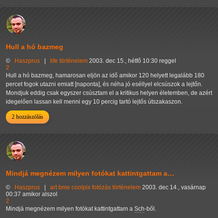
Hull a hó bazmeg
©
Haszprus
|
life
történelem
2003. dec 15., hétfő 10:30 reggel
2
Hull a hó bazmeg, hamarosan eljön az idő amikor 120 helyett legalább 180
percet fogok utazni emiatt [naponta], és néha jó eséllyel elcsúszok a lejtőn.
Mondjuk eddig csak egyszer csúsztam el a kritikus helyen életemben, de azért
idegelően lassan kell menni egy 10 percig tartó lejtős útszakaszon.
2 hozzászólás
Mindjá megnézem milyen fotókat kattintgattam a…
©
Haszprus
|
art
bme
coolpix
fotózás
történelem
2003. dec 14., vasárnap
00:37 amikor alszol
2
Mindjá megnézem milyen fotókat kattintgattam a
Sch
-ből.