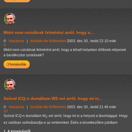
Miért nem csinálnak felmérést arról, hogy a…
©
Haszprus
|
barátok
life
történelem
2003. dec 30., kedd 22:10 este
3
Miért nem csinálnak felmérést arról, hogy a kihalt helyeken élőknek milyenek
a barátkozási szokásaik?
3 hozzászólás
Szóval ICQ-n dumáltam W2-vel arról, hogy mi is…
©
Haszprus
|
barátok
life
történelem
2003. dec 30., kedd 21:46 este
10
Szóval ICQ-n dumáltam W
-vel arról, hogy mi is a helyzet a távolsággal. Hogy
2
ez valóban szétválasztja-e az embereket. Ééés a következőkre jutottam:
1. A közelségről...