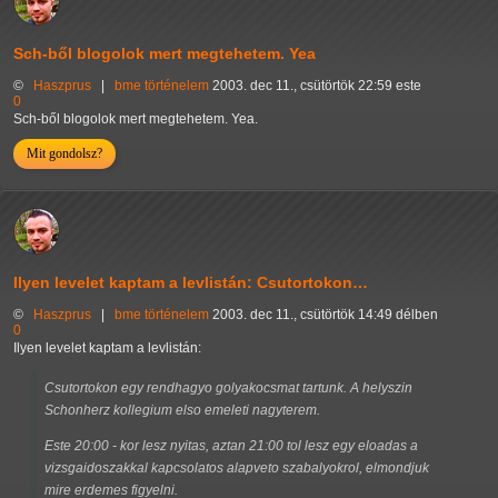
Sch-ből blogolok mert megtehetem. Yea
©
Haszprus
|
bme
történelem
2003. dec 11., csütörtök 22:59 este
0
Sch-ből blogolok mert megtehetem. Yea.
Mit gondolsz?
Ilyen levelet kaptam a levlistán: Csutortokon…
©
Haszprus
|
bme
történelem
2003. dec 11., csütörtök 14:49 délben
0
Ilyen levelet kaptam a levlistán:
Csutortokon egy rendhagyo golyakocsmat tartunk. A helyszin
Schonherz kollegium elso emeleti nagyterem.
Este 20:00 - kor lesz nyitas, aztan 21:00 tol lesz egy eloadas a
vizsgaidoszakkal kapcsolatos alapveto szabalyokrol, elmondjuk
mire erdemes figyelni.