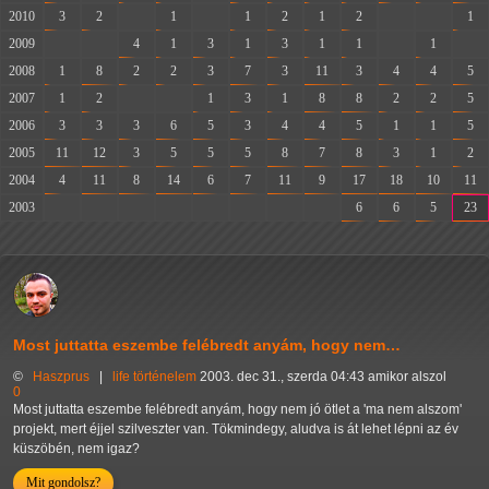
2010
3
2
-
1
-
1
2
1
2
-
-
1
2009
-
-
4
1
3
1
3
1
1
-
1
-
2008
1
8
2
2
3
7
3
11
3
4
4
5
2007
1
2
-
-
1
3
1
8
8
2
2
5
2006
3
3
3
6
5
3
4
4
5
1
1
5
2005
11
12
3
5
5
5
8
7
8
3
1
2
2004
4
11
8
14
6
7
11
9
17
18
10
11
2003
-
-
-
-
-
-
-
-
6
6
5
23
Most juttatta eszembe felébredt anyám, hogy nem…
©
Haszprus
|
life
történelem
2003. dec 31., szerda 04:43 amikor alszol
0
Most juttatta eszembe felébredt anyám, hogy nem jó ötlet a 'ma nem alszom'
projekt, mert éjjel szilveszter van. Tökmindegy, aludva is át lehet lépni az év
küszöbén, nem igaz?
Mit gondolsz?