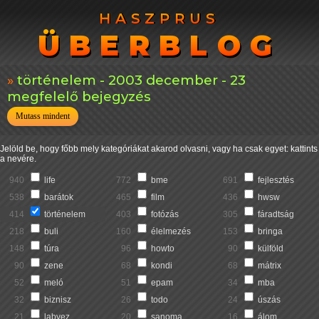
HASZPRUS
HASZPRUS
ÜBERBLOG
ÜBERBLOG
történelem - 2003 december - 23
megfelelő bejegyzés
Mutass mindent
Jelöld be, hogy főbb mely kategóriákat akarod olvasni, vagy ha csak egyet: kattints
a nevére.
940
life
772
bme
691
fejlesztés
538
barátok
465
film
436
hwsw
414
történelem
403
fotózás
305
fáradtság
218
buli
160
élelmezés
153
bringa
148
túra
96
howto
90
külföld
90
zene
68
kondi
68
mátrix
52
meló
51
epam
34
mba
32
biznisz
26
todo
24
úszás
21
labvez
20
sanoma
16
álom