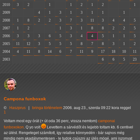
2010
3
2
-
1
-
1
2
1
2
-
-
1
2009
-
-
4
1
3
1
3
1
1
-
1
-
2008
1
8
2
2
3
7
3
11
3
4
4
5
2007
1
2
-
-
1
3
1
8
8
2
2
5
2006
3
3
3
6
5
3
4
4
5
1
1
5
2005
11
12
3
5
5
5
8
7
8
3
1
2
2004
4
11
8
14
6
7
11
9
17
18
10
11
2003
-
-
-
-
-
-
-
-
6
6
5
23
Campona funboxok
©
Haszprus
|
bringa
történelem
2006. aug 23., szerda 09:22 kora reggel
1
Voltam most egy órát (+ út oda 36 perc, vissza nemtom)
camponai
funboxokon
. Q yo volt
Levettem a sárvédőt és lejjebb toltam kb. 6 centivel
az ülést. Rengeteget számított, így relatíve könnyedén - bár sajnos még
mindig nem akadálymentesen - le tudok csúszni az ülés mögé, ami iszonyat