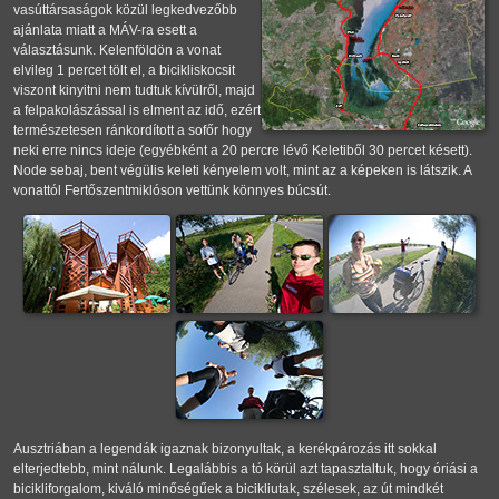
vasúttársaságok közül legkedvezőbb
ajánlata miatt a MÁV-ra esett a
választásunk. Kelenföldön a vonat
elvileg 1 percet tölt el, a bicikliskocsit
viszont kinyitni nem tudtuk kívülről, majd
a felpakolászással is elment az idő, ezért
természetesen ránkordított a sofőr hogy
neki erre nincs ideje (egyébként a 20 percre lévő Keletiből 30 percet késett).
Node sebaj, bent végülis keleti kényelem volt, mint az a képeken is látszik. A
vonattól Fertőszentmiklóson vettünk könnyes búcsút.
Ausztriában a legendák igaznak bizonyultak, a kerékpározás itt sokkal
elterjedtebb, mint nálunk. Legalábbis a tó körül azt tapasztaltuk, hogy óriási a
bicikliforgalom, kiváló minőségűek a bicikliutak, szélesek, az út mindkét