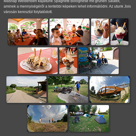
Másnap Weidenben kajáltunk Spaghetti Bolognese mit grünen Salatot,
aminek a mennyiségéről a lentebbi képeken lehet informálódni. Az utunk Jois
városán keresztül folytatódott.