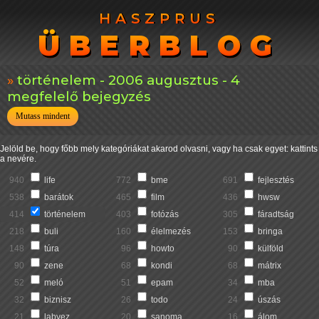
HASZPRUS
HASZPRUS
ÜBERBLOG
ÜBERBLOG
történelem - 2006 augusztus - 4
megfelelő bejegyzés
Mutass mindent
Jelöld be, hogy főbb mely kategóriákat akarod olvasni, vagy ha csak egyet: kattints
a nevére.
940
life
772
bme
691
fejlesztés
538
barátok
465
film
436
hwsw
414
történelem
403
fotózás
305
fáradtság
218
buli
160
élelmezés
153
bringa
148
túra
96
howto
90
külföld
90
zene
68
kondi
68
mátrix
52
meló
51
epam
34
mba
32
biznisz
26
todo
24
úszás
21
labvez
20
sanoma
16
álom