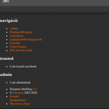
2003
navigáció
Galéria
Megfigyelőközpont
Szavazások
Legnépszerűbb bejegyzések
Üzenőfal
Verzió história
RSS értesítő feedek
trusted
Csak trusted usereknek
admin
Csak adminoknak
Haszprus überblog
v3.1
©
Haszprus
2003-2026
Kontakt
Igazgatótanács
Mit tud ez a blog?