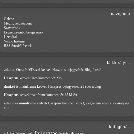
navigáció
Galéria
Megfigyelőközpont
Szavazások
Legnépszerűbb bejegyzések
Üzenőfal
Verzió história
RSS értesítő feedek
lájkkirályok
adamo
,
Orca
és
VDavid
kedveli Haszprus
bejegyzését: Blog fixed!
Haszprus
kedveli Orca
kommentjét: Yay
dankoi
és
mainframe
kedveli Haszprus
bejegyzését: 21 éves a blog
Haszprus
kedveli mainframe
kommentjét: #5 Miért
adamo
és
mainframe
kedveli Haszprus
kommentjét: #3, eléggé emeletes csúcskirályság
volt
kategóriák
fejlesztés
blog
buli
life