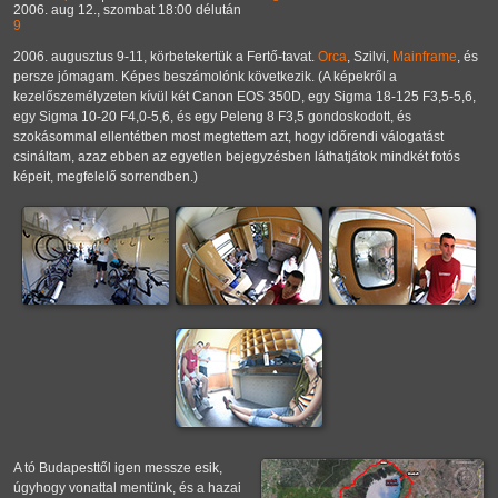
2006. aug 12., szombat 18:00 délután
9
2006. augusztus 9-11, körbetekertük a Fertő-tavat.
Orca
, Szilvi,
Mainframe
, és
persze jómagam. Képes beszámolónk következik. (A képekről a
kezelőszemélyzeten kívül két Canon EOS 350D, egy Sigma 18-125 F3,5-5,6,
egy Sigma 10-20 F4,0-5,6, és egy Peleng 8 F3,5 gondoskodott, és
szokásommal ellentétben most megtettem azt, hogy időrendi válogatást
csináltam, azaz ebben az egyetlen bejegyzésben láthatjátok mindkét fotós
képeit, megfelelő sorrendben.)
A tó Budapesttől igen messze esik,
úgyhogy vonattal mentünk, és a hazai