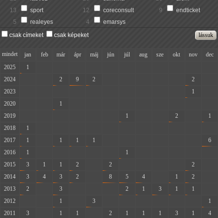
13
sport
12
coreconsult
9
endticket
5
realeyes
4
emarsys
csak címeket
csak képeket
mindet
jan
feb
már
ápr
máj
jún
júl
aug
sze
okt
nov
dec
2025
1
-
-
-
-
-
-
-
-
-
-
-
2024
-
-
2
9
2
-
-
-
-
-
2
-
2023
-
-
-
-
-
-
-
-
-
-
1
-
2020
-
-
1
-
-
-
-
-
-
-
-
-
2019
-
-
-
-
-
-
1
-
-
2
-
1
2018
1
-
-
-
-
-
-
-
-
-
-
-
2017
1
-
1
1
1
-
-
-
-
-
-
6
2016
1
-
-
-
-
-
1
-
-
-
-
-
2015
3
1
1
2
-
2
-
-
-
-
2
-
2014
3
4
3
2
-
8
5
4
-
1
2
-
2013
2
-
3
-
-
-
2
1
3
1
1
-
2012
-
-
1
-
3
-
-
-
-
-
-
1
2011
3
-
1
1
-
2
1
1
1
3
1
4