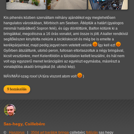
Kis pihenés közben szerváltam néhány ajándékot egy meglehetősen
hangulatos városkában, Mörbisch am Seeben. Átléptük a határt (gyalogos
minimál határátkelő Sopron felé), és úgy döntöttünk, Balfon kötünk ki a
bringákkal, megcélozva a 16 órás vonatot, ami össze is jött. A kaller rendkívül
segítőkészen kinyitotta nekünk a bicikliskocsit és még be is emelte a
kerékpárjainkat, majd pedig jegyet nem vetetett velünk
Így kell ezt
Győrben átszálltunk, utolsó peron, fullosan eltorlaszoltuk a négy bringával,
kicsit vesztünkre, mert Kelenföldön a túloldalon kellett leszállni, és hát nem
volt egy egyszerű menet leráncigálni az egyrészt egymásba, másrészt a
vonatajtóba akadó bringákat (ld. utolsó kép).
MÁV/MÁV-szag roxx! (A túra viszont atom volt
)
9 hozzászólás
Sas-hegy, Csillebérc
©
Haszprus
|
350d
art
barátok
bringa
csillebérc
fotózás
sas hegy