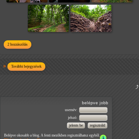
2 hozzászólás
További bejegyzések
belépve jobb
usernév:
jelszó:
Belépve okosabb a blog. A fenti mezőkben regisztrálhatsz egyből.