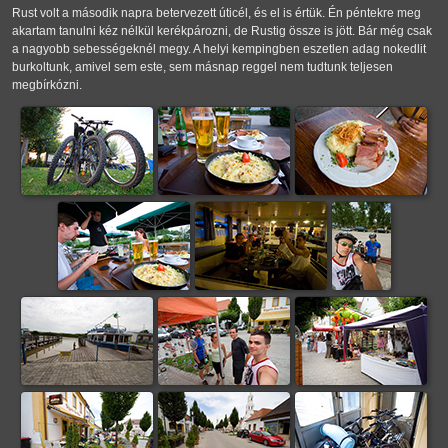
Rust volt a második napra betervezett úticél, és el is értük. Én péntekre meg
akartam tanulni kéz nélkül kerékpározni, de Rustig össze is jött. Bár még csak
a nagyobb sebességeknél megy. A helyi kempingben eszetlen adag nokedlit
burkoltunk, amivel sem este, sem másnap reggel nem tudtunk teljesen
megbírkózni.