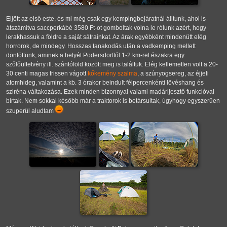
Eljött az első este, és mi még csak egy kempingbejáratnál álltunk, ahol is
átszámítva saccperkábé 3580 Ft-ot gomboltak volna le rólunk azért, hogy
lerakhassuk a földre a saját sátrainkat. Az árak egyébként mindenütt elég
horrorok, de mindegy. Hosszas tanakodás után a vadkemping mellett
döntöttünk, aminek a helyét Podersdorftól 1-2 km-rel északra egy
szőlőültetvény ill. szántóföld között meg is találtuk. Elég kellemetlen volt a 20-
30 centi magas frissen vágott
kőkemény szalma
, a szúnyogsereg, az éjjeli
atomhideg, valamint a kb. 3 órakor beindult félpercenkénti lövéshang és
sziréna váltakozása. Ezek minden bizonnyal valami madárijesztő funkcióval
bírtak. Nem sokkal később már a traktorok is betársultak, úgyhogy egyszerűen
szuperül aludtam