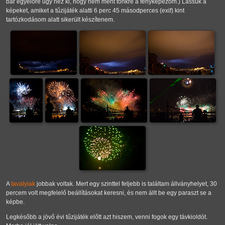
bár egyelőre úgy néz ki, hogy nem ment tönkre a fényképezőm.) Lássuk a
képeket, amiket a tűzijáték alatti 6 perc 45 másodperces (exif) kint
tartózkodásom alatt sikerült készítenem.
A
tavalyiak
jobbak voltak. Mert egy szinttel feljebb is találtam állványhelyet, 30
percem volt megfelelő beállításokat keresni, és nem állt be egy paraszt se a
képbe.
Legkésőbb a jövő évi tűzijáték előtt azt hiszem, venni fogok egy távkioldót.