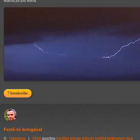
Marha jól jött volna.
7 hozzászólás
Fertő-tó bringával
©
Haszprus
|
350d
ausztria
barátok
bringa
fotózás
külföld
történelem
túra