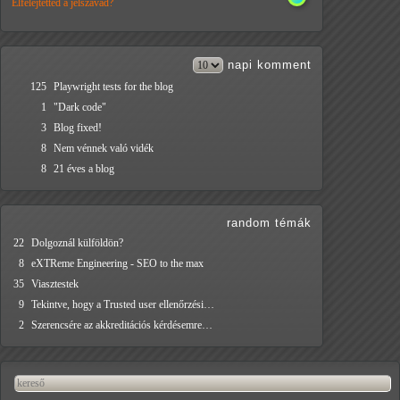
Elfelejtetted a jelszavad?
napi
komment
125
Playwright tests for the blog
1
"Dark code"
3
Blog fixed!
8
Nem vénnek való vidék
8
21 éves a blog
random témák
22
Dolgoznál külföldön?
8
eXTReme Engineering - SEO to the max
35
Viasztestek
9
Tekintve, hogy a Trusted user ellenőrzési…
2
Szerencsére az akkreditációs kérdésemre…