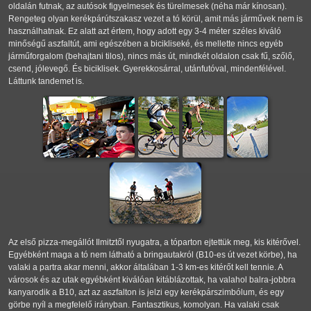
oldalán futnak, az autósok figyelmesek és türelmesek (néha már kínosan).
Rengeteg olyan kerékpárútszakasz vezet a tó körül, amit más járművek nem is
használhatnak. Ez alatt azt értem, hogy adott egy 3-4 méter széles kiváló
minőségű aszfaltút, ami egészében a bicikliseké, és mellette nincs egyéb
járműforgalom (behajtani tilos), nincs más út, mindkét oldalon csak fű, szőlő,
csend, jólevegő. És biciklisek. Gyerekkosárral, utánfutóval, mindenfélével.
Láttunk tandemet is.
Az első pizza-megállót Ilmitztől nyugatra, a tóparton ejtettük meg, kis kitérővel.
Egyébként maga a tó nem látható a bringautakról (B10-es út vezet körbe), ha
valaki a partra akar menni, akkor általában 1-3 km-es kitérőt kell tennie. A
városok és az utak egyébként kiválóan kitáblázottak, ha valahol balra-jobbra
kanyarodik a B10, azt az aszfalton is jelzi egy kerékpárszimbólum, és egy
görbe nyíl a megfelelő irányban. Fantasztikus, komolyan. Ha valaki csak