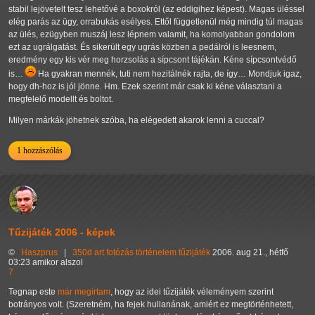
stabil lejövetelt tesz lehetővé a boxokról (az eddigihez képest). Magas üléssel
elég parás az ügy, orrabukás esélyes. Ettől függetlenül még mindig túl magas
az ülés, ezügyben muszáj lesz lépnem valamit, ha komolyabban gondolom
ezt az ugrálgatást. És sikerült egy ugrás közben a pedálról is leesnem,
eredmény egy kis vér meg horzsolás a sípcsont tájékán. Kéne sípcsontvédő
is…
Ha gyakran mennék, tuti nem hezitálnék rajta, de így… Mondjuk igaz,
hogy dh-hoz is jól jönne. Hm. Ezek szerint már csak ki kéne választani a
megfelelő modellt és boltot.
Milyen márkák jöhetnek szóba, ha elégedett akarok lenni a cuccal?
1 hozzászólás
Tűzijáték 2006 - képek
©
Haszprus
|
350d
art
fotózás
történelem
tűzijáték
2006. aug 21., hétfő
03:23 amikor alszol
7
Tegnap este
már megírtam
, hogy az idei tűzijáték véleményem szerint
botrányos volt. (Szeretném, ha fejek hullanának, amiért ez megtörténhetett,