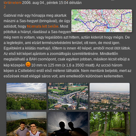
történelem
2006. aug 04., péntek 15:04 délután
2
Gabival már egy hónapja meg akartuk
mászni a Sas-hegyet (bringával), de úgy
adódott, hogy
Normafa lett belőle
. Most
pótoltuk a hiányt, ráadásul a Sas-hegyen
még nem is voltam, vagy legalábbis azt hittem, aztán kiderült hogy mégis. De
a legtetején, ami elzárt természetvédelmi terület, ott nem, de most igen.
Egyébként a kilátás marhajó, lőttem is innen 40 képet, amiből most ötöt láttok.
Az első két képet ajánlom a zoomátfogás szemléltetésére. Mindkettőn
megtalálható a BAH csomópont, csak egyiken jobban, másikon kicsit elbújt a
kép közepén
10 mm vs 125 mm (x 1,6 a 350D miatt). Az uccsó három
képen a Csillebérci erdő első méterei láthatók. Nem mentünk beljebb, mert az
esőzések miatt eléggé sáros volt, ami emelkedőn különösen kellemetlen.