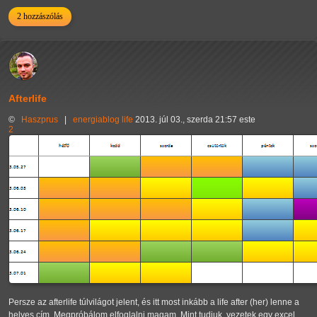
2 hozzászólás
Afterlife
©
Haszprus
|
energiablog
life
2013. júl 03., szerda 21:57 este
2
Persze az afterlife túlvilágot jelent, és itt most inkább a life after (her) lenne a
helyes cím. Megpróbálom elfoglalni magam. Mint tudjuk, vezetek egy excel