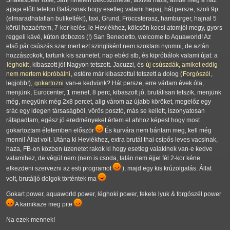
Shakesbeer rosé, Jani hirtelen beköszönése, taxival haza, ámde még a ház
ajtaja előtt telefon Balázsnak hogy esetleg valami hepaj, hát persze, szoli 9p
(elmaradhatatlan bulikellék!), taxi, Grund, Fröccsterasz, hamburger, hajnal 5
körül hazaértem, 7-kor kelés, le Heviékhez, kölcsön kocsi atomjól megy, gyors
reggeli kávé, kúton dobozos (!) San Benedetto, welcome to Aquaworld! Az
első pár csúszás szar mert ezt szingliként nem szoktam nyomni, de aztán
hozzászokok, tartunk kis szünetet, nap ebéd stb, és kipróbálok valami újat: a
léghokit
, kibaszott jó! Nagyon tetszett. Jacuzzi, és
új csúszdák, amiket eddig
nem mertem kipróbálni
, estére már kibaszottul tetszett a dolog (
Forgószél
,
legjobb!),
gokartozni
van-e kedvünk? Hát persze, erre vártam évek óta,
menjünk, Eurocenter, 1 menet, 8 perc, kibaszott jó, brutálisan tetszik, menjünk
még, megyünk még 2x8 percet, alig várom az újabb köröket, megelőz egy
srác egy idegen társaságból, vörös posztó, más se kellett, iszonyatosan
rátapadtam, egész jó eredményeket értem el ahhoz képest hogy most
gokartoztam életemben először
És kurvára nem bántam meg, kell még
menni! Állat volt. Utána ki Heviékhez, extra brutál thai csípős leves vacsinak,
haza, FB-on közben üzenetet rakok ki hogy esetleg valakinek van-e kedve
valamihez, de végül nem (nem is csoda, talán nem éjjel fél 2-kor kéne
elkezdeni szervezni az esti programot
), majd egy kis krúzolgatás. Állat
volt, brutáljó dolgok történtek ma
Gokart power, aquaworld power, léghoki power, fekete lyuk & forgószél power
A kamikaze meg pite
Na ezek mennek!