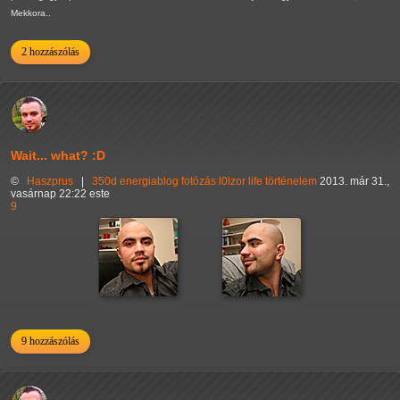
Mekkora..
2 hozzászólás
Wait... what? :D
©
Haszprus
|
350d
energiablog
fotózás
l0lzor
life
történelem
2013. már 31.,
vasárnap 22:22 este
9
9 hozzászólás