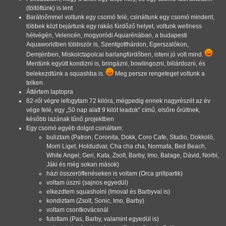
(töltöttünk) is lent
Barátnőmmel voltunk egy csomó felé, csináltunk egy csomó mindent,
többek közt bejártunk egy rakás fürdőző helyet, voltunk wellness
hétvégén, Velencén, mogyoródi Aquarénában, a budapesti
Aquaworldben többször is, Szentgotthárdon, Egerszalókon,
Demjénben, Miskolctapolcai barlangfürdőben, isteni jó volt mind.
Mentünk együtt kondizni is, bringázni, bowlingozni, biliárdozni, és
belekezdtünk a squashba is.
Meg persze rengeteget voltunk a
telken.
Áttértem laptopra
82-ről végre lefogytam 72 kilóra, mégpedig ennek nagyrészét az év
vége felé, egy
50 nap alatt 9 kilót leadok
című, elsőre őrültnek,
később lazának tűnő projektben
Egy csomó egyéb dolgot csináltam:
buliztam (Patron, Coronita, Dokk, Coro Cafe, Studio, Dokkoló,
Morri Liget, Holdudvar, Cha cha cha, Normafa, Bed Beach,
White Angel; Geri, Kata, Zsolt, Barby, Imo, Balage, Dávid, Norbi,
Jáki és még sokan mások)
házi összeröffenéseken is voltam (Orca grillpartik)
voltam úszni (sajnos egyedül)
elkezdtem squasholni (Imoval és Barbyval is)
kondiztam (Zsolt, Sonic, Imo, Barby)
voltam csontkovácsnál
futottam (Pas, Barby, valamint egyedül is)