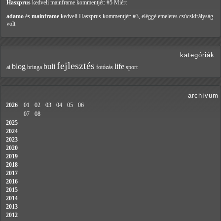
Haszprus
kedveli mainframe
kommentjét: #5 Miért
adamo
és
mainframe
kedveli Haszprus
kommentjét: #3, eléggé emeletes csúcskirályság
volt
kategóriák
fejlesztés
blog
buli
life
ai
bringa
fotózás
sport
archívum
2026
01
02
03
04
05
06
07
08
2025
2024
2023
2020
2019
2018
2017
2016
2015
2014
2013
2012