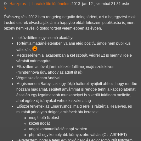
©
Haszprus
|
barátok
life
történelem
2013. jan 12., szombat 21:31 este
5
Évösszegzés. 2012-ben rengeteg negatív dolog történt, azt a bejegyzést csak
trusted userek olvashatják, ám a happybb oldalt kiteszem publikusba is, mert
bizony nem kevés jó dolog történt velem ebben az évben.
Leküzdöttem egy csomó akadályt...
Történt a magánéletemben valami elég pozitív, ámde nem publikus
változás.
Megcseréltem a lakásomban a két szobát, végre! Ez is mennyi ideje
váratott már magára...
Elkezdtem autóval járni, először fulltime, majd szelektíven
(mindenhova úgy, ahogy az adott út jó)
Végre szakítottam Andival!
Megismertem Barbyt, aki egy tökjó hátteret nyújtott ahhoz, hogy rendbe
hozzam magamat, segített anyámmal is rendbe tenni a kapcsolatomat,
és talán egy izgalmasabb munkahelyet is sikerült találnom mellette,
ahol egész új irányokat vehetek szakmailag.
Először felvettek az Emarsyshoz, majd erre is ráígért a Realeyes, és
mutatott pár olyan dolgot, amit évek óta keresek:
megfelelő fizetést
közeli irodát
angol kommunikációt napi szinten
php-ről egy komolyabb környezetre váltást (C#, ASP.NET)
Felfedeztem, hogy a telek egy tökjó hely, és egy csomó időt töltöttem