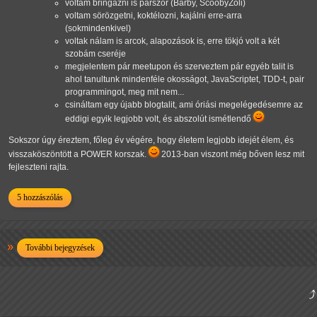
voltam bringázni is párszor (Barby, ScoobyZoli)
voltam sörözgetni, koktélozni, kajálni erre-arra
(sokmindenkivel)
voltak nálam is arcok, alapozások is, erre tökjó volt a két
szobám cseréje
megjelentem pár meetupon és szerveztem pár egyéb talit is
ahol tanultunk mindenféle okosságot, JavaScriptet, TDD-t, pair
programmingot, meg mit nem...
csináltam egy újabb blogtalit, ami óriási megelégedésemre az
eddigi egyik legjobb volt, és abszolút ismétlendő
Sokszor úgy éreztem, főleg év végére, hogy életem legjobb idejét élem, és
visszaköszöntött a POWER korszak.
2013-ban viszont még bőven lesz mit
fejleszteni rajta.
5 hozzászólás
További bejegyzések