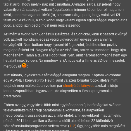
táblát arról, hogy melyik nap mit csináltam. A világos sárga azt jelenti hogy
valamilyen társasággal voltam (legalábbis minimum két emberrel magamon
kívül, de nem magamon kívül (!)), a narancssárga pedig hogy valakivel f2f
talim volt. A kék buli, a zöld kondi vagy valami egyéb egészséggel kapcsolatos
cucc, a többi szín pedig most nem részletezendő.
Az imént a World War Z-t néztük Balázzsal és Sonickal, kibiri kibaszott kikúrt jó
volt, azt kell mondjam, egész végig vigyorogtam egyszerűen annyira
lenyűgözött. Nem tudtam hogy ilyesmiről fog szólni, és hihetetlen pozitív
meglepetésként ért. Nagyon régóta az első film, amire azt mondom, hogy újra
megnézném. Talán a tavalyi Hobbit volt ilyen, amit háromszor megnéztem egy
hét alatt imax 3d-ben. Na mindegy is. (Amúgy ezt a filmet is 3D-ben nézzétek
mert úgy üt
)
Mint látható, igyekszem azért eléggé elfoglalni magam. Kaptam kölcsönbe
egy ASP.NET könyvet (thx Hevi!), amit valszeg forgatni fogok, illetve mint
tudjátok még múltkorában vettem pár
elmélyülős könyvet
, azokat is ideje
lenne szaporábban fogyasztani, de alapvetően a társas programokat
preferálom.
Ebben az egy, vagy kicsit több mint egy hónapban új barátságokat szőttem,
felelevenítettem pár régi barátommal a kontaktot, és alapvetően
megpróbáltam visszaidézni azt a fajta életet, amit egyébként imádtam élni,
például 2011-ben, amikor a Sanoma előtti utolsó héten 22 különböző
sörözésen/bulin/programon vettem részt (
1
,
2
) úgy, hogy több más meghívást