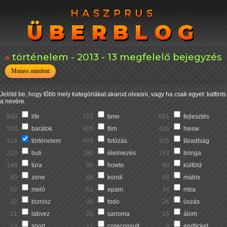
HASZPRUS
HASZPRUS
ÜBERBLOG
ÜBERBLOG
történelem - 2013 - 13 megfelelő bejegyzés
Mutass mindent
Jelöld be, hogy főbb mely kategóriákat akarod olvasni, vagy ha csak egyet: kattints
a nevére.
940
life
772
bme
691
fejlesztés
538
barátok
465
film
436
hwsw
414
történelem
403
fotózás
305
fáradtság
218
buli
160
élelmezés
153
bringa
148
túra
96
howto
90
külföld
90
zene
68
kondi
68
mátrix
52
meló
51
epam
34
mba
32
biznisz
26
todo
24
úszás
21
labvez
20
sanoma
16
álom
13
sport
12
coreconsult
9
endticket