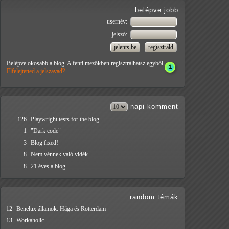
belépve jobb
usernév:
jelszó:
Belépve okosabb a blog. A fenti mezőkben regisztrálhatsz egyből.
Elfelejtetted a jelszavad?
napi
komment
126
Playwright tests for the blog
1
"Dark code"
3
Blog fixed!
8
Nem vénnek való vidék
8
21 éves a blog
random témák
12
Benelux államok: Hága és Rotterdam
13
Workaholic