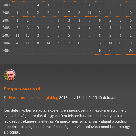
2009
-
-
4
1
3
1
3
1
1
-
1
-
2008
1
8
2
2
3
7
3
11
3
4
4
5
2007
1
2
-
-
1
3
1
8
8
2
2
5
2006
3
3
3
6
5
3
4
4
5
1
1
5
2005
11
12
3
5
5
5
8
7
8
3
1
2
2004
4
11
8
14
6
7
11
9
17
18
10
11
2003
-
-
-
-
-
-
-
-
6
6
5
23
Program overload
©
Haszprus
|
buli
energiablog
2013. nov 18., hétfő 15:40 délután
1
Kénytelen voltam a naptár excelemben megnövelni a mezők méretét, mert
ezek a hétvégi durvulások egyszerűen felsorolhatatlannak bizonyultak a
legkisebb betűméret mellett is. Valamikor nem ártana már valamit blogolnom
is ezekről, de alig bírok felzárkózni még a privát naplózásommal is, nemhogy
a bloggal.