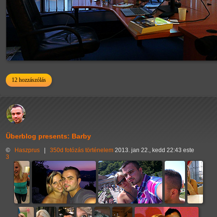
12 hozzászólás
Überblog presents: Barby
©
Haszprus
|
350d
fotózás
történelem
2013. jan 22., kedd 22:43 este
3