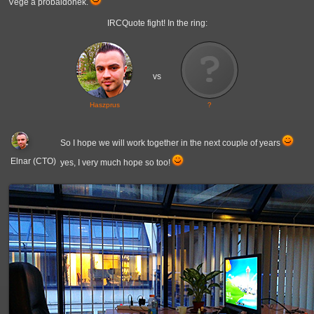
Vége a próbaidőnek.
IRCQuote fight! In the ring:
vs
Haszprus
?
So I hope we will work together in the next couple of years
Elnar (CTO)
yes, I very much hope so too!