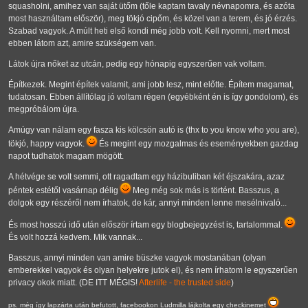
squasholni, amihez van saját ütőm (tőle kaptam tavaly névnapomra, és azóta
most használtam először), meg tökjó cipőm, és közel van a terem, és jó érzés.
Szabad vagyok. A múlt heti első kondi még jobb volt. Kell nyomni, mert most
ebben látom azt, amire szükségem van.
Látok újra nőket az utcán, pedig egy hónapig egyszerűen vak voltam.
Építkezek. Megint építek valamit, ami jobb lesz, mint előtte. Építem magamat,
tudatosan. Ebben állítólag jó voltam régen (egyébként én is így gondolom), és
megpróbálom újra.
Amúgy van nálam egy fasza kis kölcsön autó is (thx to you know who you are),
tökjó, happy vagyok.
És megint egy mozgalmas és eseményekben gazdag
napot tudhatok magam mögött.
A hétvége se volt semmi, ott ragadtam egy házibuliban két éjszakára, azaz
péntek estétől vasárnap délig
Meg még sok más is történt. Basszus, a
dolgok egy részéről nem írhatok, de kár, annyi minden lenne mesélnivaló...
És most hosszú idő után először írtam egy blogbejegyzést is, tartalommal.
És volt hozzá kedvem. Mik vannak...
Basszus, annyi minden van amire büszke vagyok mostanában (olyan
emberekkel vagyok és olyan helyekre jutok el), és nem írhatom le egyszerűen
privacy okok miatt. (DE ITT MÉGIS!
Afterlife - the trusted side
)
ps. még így lapzárta után befutott, facebookon Ludmilla lájkolta egy checkinemet