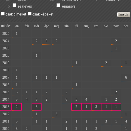
5
realeyes
4
emarsys
csak címeket
csak képeket
mindet
jan
feb
már
ápr
máj
jún
júl
aug
sze
okt
nov
dec
2025
1
-
-
-
-
-
-
-
-
-
-
-
2024
-
-
2
9
2
-
-
-
-
-
2
-
2023
-
-
-
-
-
-
-
-
-
-
1
-
2020
-
-
1
-
-
-
-
-
-
-
-
-
2019
-
-
-
-
-
-
1
-
-
2
-
1
2018
1
-
-
-
-
-
-
-
-
-
-
-
2017
1
-
1
1
1
-
-
-
-
-
-
6
2016
1
-
-
-
-
-
1
-
-
-
-
-
2015
3
1
1
2
-
2
-
-
-
-
2
-
2014
3
4
3
2
-
8
5
4
-
1
2
-
2013
2
-
3
-
-
-
2
1
3
1
1
-
2012
-
-
1
-
3
-
-
-
-
-
-
1
2011
3
-
1
1
-
2
1
1
1
3
1
4
2010
3
2
-
1
-
1
2
1
2
-
-
1