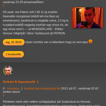
vasárnap 23:28 pizsamaidőben
2
Oh yeah, ma Patron volt 1-től 11-ig enyhén
hiperaktiv mozgással (ebből két óra fixen az
emelvényen), kardiónak is megtette volna, 2,5 kg le
is pattant estétől reggelig (nyilván egy része víz, de
egy része nem! ) — at WONDERLAND : 3l3ktro
Groove / MightyB / Stick / Goldsound @ PATRON
aug. 26. 08:01
olyan izomláz van a hátamban hogy az nem igaz
2 hozzászólás
Gokart & Aquaworld :)
©
Haszprus
|
barátok
buli
energiablog
life
2013. júl 07., vasárnap 02:42
amikor alszol
2
Pénteken meló után vettem szörfgatyákat, tali Szabinával és Hevivel,