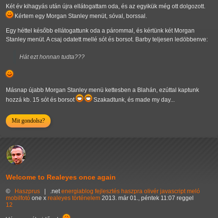
Két év kihagyás után újra ellátogattam oda, és az egyikük még ott dolgozott.
Kértem egy Morgan Stanley menüt, sóval, borssal.
Egy héttel később ellátogattunk oda a párommal, és kértünk két Morgan
Stanley menüt. A csaj odatett mellé sót és borsot. Barby teljesen ledöbbenve:
Hát ezt honnan tudta???
Másnap újabb Morgan Stanley menü kettesben a Blahán, ezúttal kaptunk
hozzá kb. 15 sót és borsot
Szakadtunk, és made my day...
Mit gondolsz?
Welcome to Realeyes once again
©
Haszprus
|
.net
energiablog
fejlesztés
haszpra olivér
javascript
meló
mobilfotó
one x
realeyes
történelem
2013. már 01., péntek 11:07 reggel
12