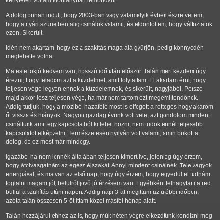
kénytelen voltam időhiányban lemondani.
A dolog onnan indult, hogy 2003-ban vagy valamelyik évben észre vettem,
hogy a nyári szünetben alig csinálok valamit, és eldöntöttem, hogy változtatok
ezen. Sikerült.
Idén nem akartam, hogy ez a szakítás maga alá gyűrjön, pedig könnyedén
megtehette volna.
Ma este tökjó kedvem van, hosszú idő után először. Talán mert kezdem úgy
érezni, hogy feladom azt a küzdelmet, amit folytattam. El akartam érni, hogy
teljesen vége legyen ennek a küzdelemnek, és sikerült, nagyjából. Persze
majd akkor lesz teljesen vége, ha már nem tartom ezt megemlítendőnek.
Addig tudjuk, hogy a moziból hazafelé most is elfogott a rettegés hogy akarom
őt vissza és hiányzik. Nagyon gazdag évünk volt vele, azt gondolom mindent
csináltunk amit egy kapcsolatból ki lehet hozni, nem tudok ennél teljesebb
kapcsolatot elképzelni. Természetesen nyilván volt valami, amin bukott a
dolog, de ez most már mindegy.
Igazából ha nem lennék általában teljesen kimerülve, jelenleg úgy érzem,
hogy átolvasgatnám az egész éjszakát. Annyi mindent csinálnék. Tele vagyok
energiával, és ma van az első nap, hogy úgy érzem, hogy egyedül el tudnám
foglalni magam jól, belülről jövő jó érzésem van. Egyébként felhagytam a red
bullal a szakítás utáni napon. Addig napi 3-at megittam az utóbbi időben,
azóta talán összesen 5-öt ittam közel másfél hónap alatt.
Talán hozzájárul ehhez az is, hogy múlt héten végre elkezdtünk kondizni meg