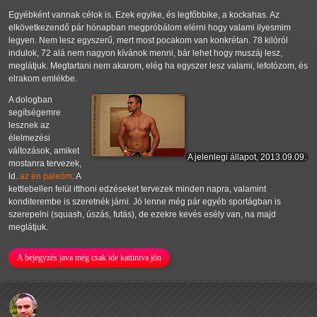
Egyébként vannak célok is. Ezek egyike, és legfőbbike, a kockahas. Az
elkövetkezendő pár hónapban megpróbálom elérni hogy valami ilyesmim
legyen. Nem lesz egyszerű, mert most pocakom van konkrétan. 78 kilóról
indulok, 72 alá nem nagyon kívánok menni, bár lehet hogy muszáj lesz,
meglátjuk. Megtartani nem akarom, elég ha egyszer lesz valami, lefotózom, és
elrakom emlékbe.
A dologban
segítségemre
lesznek az
élelmezési
változások, amiket
A jelenlegi állapot, 2013.09.09.
mostanra tervezek,
ld.
az én paleóm
. A
kettlebellen felül itthoni edzéseket tervezek minden napra, valamint
konditerembe is szeretnék járni. Jó lenne még pár egyéb sportágban is
szerepelni (squash, úszás, futás), de ezekre kevés esély van, na majd
meglátjuk.
A bejegyzés java még csak ide kattintva jön