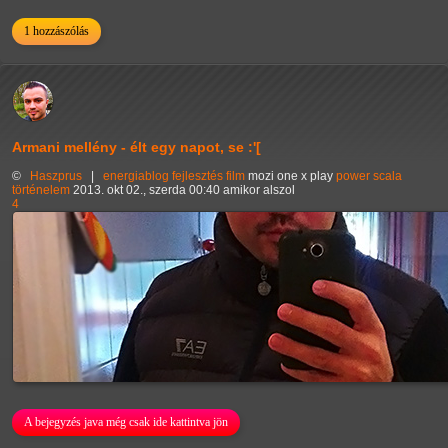
1 hozzászólás
Armani mellény - élt egy napot, se :'[
©
Haszprus
|
energiablog
fejlesztés
film
mozi
one x
play
power
scala
történelem
2013. okt 02., szerda 00:40 amikor alszol
4
A bejegyzés java még csak ide kattintva jön