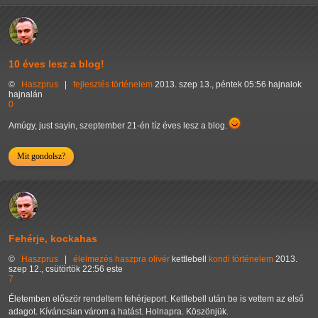
10 éves lesz a blog!
©
Haszprus
|
fejlesztés
történelem
2013. szep 13., péntek 05:56 hajnalok
hajnalán
0
Amúgy, just sayin, szeptember 21-én tíz éves lesz a blog.
Mit gondolsz?
Fehérje, kockahas
©
Haszprus
|
élelmezés
haszpra olivér
kettlebell
kondi
történelem
2013.
szep 12., csütörtök 22:56 este
7
Életemben először rendeltem fehérjeport. Kettlebell után be is vettem az első
adagot. Kíváncsian várom a hatást. Holnapra. Köszönjük.