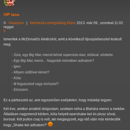
VIP lane
©
Haszprus
|
élelmezés
energiablog
l0lzor
2013. már 09., szombat 11:02
reggel
0
Ismeritek a McDonald's életérzést, amit a következő típuspárbeszéd testesít
meg:
- Szia, egy Big Mac menüt kérek supersize-ban, kólával, elvitelre.
- Egy Big Mac menü... Nagyobb méretben adhatom?
- Igen.
- Milyen üdítővel kéred?
- Kóla
- Itt fogyasztod vagy elviszed?
- Elviszem.
Ez a párbeszéd az, ami egyszerűen
esélytelen,
hogy máskép legyen.
Két éve, amikor arrafelé dolgoztam, szoktam néha a Blahára menni a mekibe.
Általában nagymenüt kértem, kóla helyett epershake-kel és plusz sóval,
borssal. Két pultos csaj is volt, aki megjegyzett, egy idő után már kérdezték
hogy
Shake-kel adhatom?