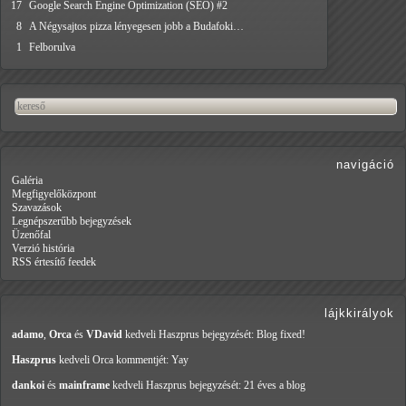
17
Google Search Engine Optimization (SEO) #2
8
A Négysajtos pizza lényegesen jobb a Budafoki…
1
Felborulva
navigáció
Galéria
Megfigyelőközpont
Szavazások
Legnépszerűbb bejegyzések
Üzenőfal
Verzió história
RSS értesítő feedek
lájkkirályok
adamo
,
Orca
és
VDavid
kedveli Haszprus
bejegyzését: Blog fixed!
Haszprus
kedveli Orca
kommentjét: Yay
dankoi
és
mainframe
kedveli Haszprus
bejegyzését: 21 éves a blog