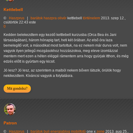
Kettlebell
©
Haszprus
|
barátok
haszpra olivér
kettlebell
történelem
2013. szep 12.,
csütörtök 22:43 este
0
Kedden belekezdtem egy kezdő kettlebell kurzusba (Orca Bea és Jani
társaságában), három hónapig tart, heti két órában. Az első óra laza
bemelegítő volt, a másodikat most tartottuk, na ez nekem már durva volt, nem
vagyok ilyen jellegű mozgásokhoz hozzászokva, meg eleve izomlázzal
mentem mert ezen a héten eléggé rámentem arra hogy gyúrjak itthon, és még
edzés előtt is gyúrtam egy kicsit.
Jó lesz? Jó lesz, az szerintem a maiból nekem bőven látszik, örülök hogy
nekikezdtem. Kíváncsi vagyok a folytatásra.
Mit gondolsz?
Patron
©
Haszprus
|
barátok
buli
energiablog
mobilfotó
one x
zene
2013. aug 25.,