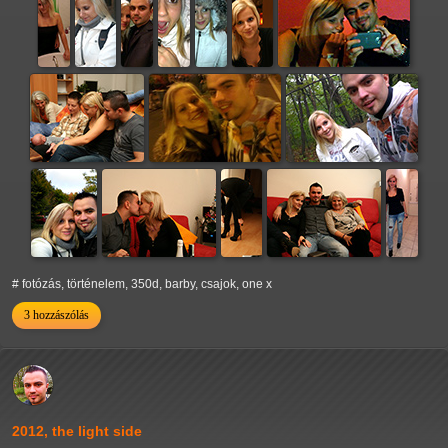
# fotózás, történelem, 350d, barby, csajok, one x
3 hozzászólás
2012, the light side