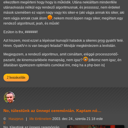
elkezdtem megérteni hogy hogy is működik. Utána nekiálltam mindenféle
utánaolvasás nélkül egy rendező algoritmusnak, és jessssssz, nem érdekel
mások szemében ez vajon nagy vagy kis siker-e (aki vágja annak kis siker, aki
nem vágja annak csak álom
, nekem most éppen nagy siker, megírtam egy
rendező algoritmust, jeah, és műxik!
Ezúton is thx, ######!
Azt hiszem, most ezzel a lépéssel kurvajól haladok a sikeres
prog
gyakIV felé.
Hmm. GyakIV-n is van beugró feladat? Mindjár megkérdezem a levlistán.
Megjegyzem, a rendező algoritmus, amit csináltam, eléggé processzoridő-
pazarló, de kinemszarikbele manapság, nem igaz?
[ofkorsz nem igaz, én
általában igyekszem optimális cumókat írni, még ha a php-ben is]
2 hozzászólás
No, túlestünk az ünnepi ceremónián. Kaptam nó…
©
Haszprus
|
life
történelem
2003. dec 24., szerda 21:18 este
0
No, túlestünk az ünnepi ceremónián.