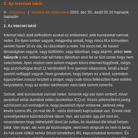
2. Az internet lakói
©
Haszprus
|
barátok
life
történelem
2003. dec 30., kedd 05:10 hajnalok
hajnalán
3
2. Az internet lakói
Internet lakói alatt definiálom azokat az embereket, akik kurvasokat vannak
neten. Én ilyen ember vagyok, mégpedig amiatt, hogy nincs itt a környéken
semmi haver 10 év óta, és rászoktam a netre. Ha nincs net, de haveri
társaságban vagyok, vagy külföldön, vagy táborban, vagy akármi, akkor
nem
hiányzik
a net, voltam már két hetes táborban ahol fel se tűnt szinte hogy nem
netezhetek. Ilyen módon nem tartom magam kóros internet-függőnek, mégis
egy pszichológiai teszt 11 kérdéséből 9-re igennel válaszolok, tehát a teszt
szerint netfüggő vagyok. Nem gondolom, hogy helyes ez a teszt, szerintem
egyszerűen rosszul teszteli a dolgot, vagy csak nincs felkészítve ilyen extrém
helyzetekre, hogy az ember lakóhelyén nem lakik semmi ismerős.
Szóval, akik kurvasokat vannak neten. Ismerek egy pár ilyen embert, mivel
javarészt velük dumálok neten (konkrétan ICQ-n). Közös jellemzőként pedig
azt hiszem azt vonhatjuk le, hogy javarészt olyan emberek, akiknek elég
kevés szoros IRL (in real life Â– valós élet-beli) kapcsolatuk van. Ennek okát
személyenként különbözőnek látom. Van, aki szintén úgy járt mint én,
nevezetesen hogy lakhelyétől távol jár suliba, és ráadásul tök kihalt helyen
lakik. Van olyan, aki nem jár közösségbe, mert nem dolgozik és nem is tanul,
és hát ezek nélkül nehéz (közel lehetetlen) IRL kapcsolatokat teremteni. És