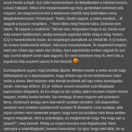
azzal mosta a fogát.
Sch
után hazaindultam, és felpattantam a hármas buszra,
a busz hátulján. Mikor elöl megüresedett egy hely, gondoltam ledobom oda
magam, ám megcsörrent elöl a telefonom mielőtt még leülhettem volna.
Magántelefonszám. Felveszem: "Hello, Dedix vagyok, a netes barátod… Itt
vagyok a buszon mögötted…" Nem öttem mög! Nézek hátra, Dedixet nem
látom. "Itt vagyok a csuklónál." Nézek oda, megsejtem hogy ki az. Dedix-szel
még sosem találkoztam, pedig ismerjük egymást mióta világ a világ. Neten,
ICQ-n haverkodtunk össze, és rengeteget dumáltunk az elmúlt kb. 6 (!) évben,
de sosem találkoztunk élőben. Hát most összefutottunk. Ã• megismert engem,
mert van rólam egy rakás kép (hiába, ilyen egomániás ember vagyok és van
egy csomó képem amin rajta vagyok). Én nem ismertem meg őt, mert róla a
legutolsó kép asszem valami 8 éve készült.
Dumálgattunk egyet, majd elváltak útjaink. Minden esetre a netes arcok nagy
többségével az a tapasztalatom, hogy élőben egy kicsit nehézkesen indul
velük a duma. Mert teljesen más témák kerülnek elő egy netes dumálgatás
során, mint egy élőben. Én pl. élőben sosem beszélek számítógéppel
kapcsolatos dolgokról, és ha mégis ez jön szóba, akkor kezdem hülyén érezni
magam, mintha kocka lennék. Na mindegy, itt nem nagyon volt számtech
téma, Dedixszel amúgy sem ilyenekről szoktam dumálni. Sőt alapvetően
senkivel sem szoktam számtechről dumálni fő témaként, csak azokkal, akik
olyan szinten nem ismernek engem, hogy nem jut eszükbe más téma amikor
engem meglátnak, mint a számítógép, és megkérdezik hogy "Na hogy van a
géped?", meg ilyenek. Pedig ez engem kurvára nem foglalkoztat. Nem
rajongok a számítógépért, hanem használom. Az igaz, hogy mint állat, de az