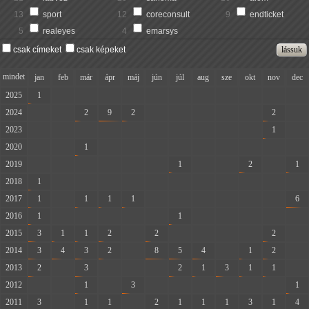
13
sport
12
coreconsult
9
endticket
5
realeyes
4
emarsys
csak címeket
csak képeket
mindet
jan
feb
már
ápr
máj
jún
júl
aug
sze
okt
nov
dec
2025
1
-
-
-
-
-
-
-
-
-
-
-
2024
-
-
2
9
2
-
-
-
-
-
2
-
2023
-
-
-
-
-
-
-
-
-
-
1
-
2020
-
-
1
-
-
-
-
-
-
-
-
-
2019
-
-
-
-
-
-
1
-
-
2
-
1
2018
1
-
-
-
-
-
-
-
-
-
-
-
2017
1
-
1
1
1
-
-
-
-
-
-
6
2016
1
-
-
-
-
-
1
-
-
-
-
-
2015
3
1
1
2
-
2
-
-
-
-
2
-
2014
3
4
3
2
-
8
5
4
-
1
2
-
2013
2
-
3
-
-
-
2
1
3
1
1
-
2012
-
-
1
-
3
-
-
-
-
-
-
1
2011
3
-
1
1
-
2
1
1
1
3
1
4