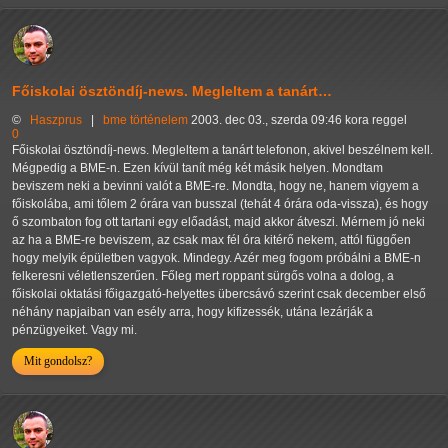
Főiskolai ösztöndíj-news. Megleltem a tanárt…
©
Haszprus
|
bme
történelem
2003. dec 03., szerda 09:46 kora reggel
0
Főiskolai ösztöndíj-news. Megleltem a tanárt telefonon, akivel beszélnem kell.
Mégpedig a BME-n. Ezen kívül tanít még két másik helyen. Mondtam
beviszem neki a bevinni valót a BME-re. Mondta, hogy ne, hanem vigyem a
főiskolába, ami tőlem 2 órára van busszal (tehát 4 órára oda-vissza), és hogy
ő szombaton fog ott tartani egy előadást, majd akkor átveszi. Mérnem jó neki
az ha a BME-re beviszem, az csak max fél óra kitérő nekem, attól függően
hogy melyik épületben vagyok. Mindegy. Azér meg fogom próbálni a BME-n
felkeresni véletlenszerűen. Főleg mert roppant sürgős volna a dolog, a
főiskolai oktatási főigazgató-helyettes übercsávó szerint csak december első
néhány napjaiban van esély arra, hogy kifizessék, utána lezárják a
pénzügyeiket. Vagy mi.
Mit gondolsz?