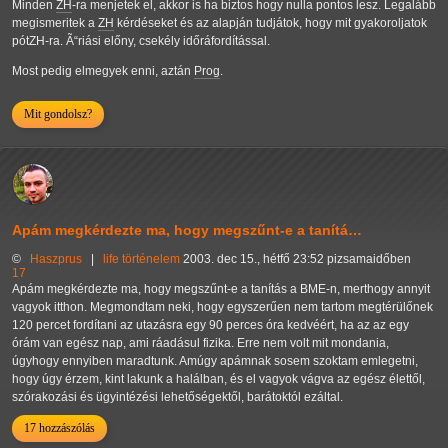
Minden
ZH
-ra menjetek el, akkor is ha biztos hogy nulla pontos lesz. Legalább
megismeritek a
ZH
kérdéseket és az alapján tudjátok, hogy mit gyakoroljatok
pótZH-ra. Ã“riási előny, csekély időráfordítással.
Most pedig elmegyek enni, aztán
Prog
.
Mit gondolsz?
Apám megkérdezte ma, hogy megszűnt-e a tanítá…
©
Haszprus
|
life
történelem
2003. dec 15., hétfő 23:52 pizsamaidőben
17
Apám megkérdezte ma, hogy megszűnt-e a tanítás a BME-n, merthogy annyit
vagyok itthon. Megmondtam neki, hogy egyszerűen nem tartom megtérülőnek
120 percet fordítani az utazásra egy 90 perces óra kedvéért, ha az az egy
órám van egész nap, ami ráadásul fizika. Erre nem volt mit mondania,
úgyhogy ennyiben maradtunk. Amúgy apámnak sosem szoktam emlegetni,
hogy úgy érzem, kint lakunk a halálban, és el vagyok vágva az egész élettől,
szórakozási és ügyintézési lehetőségektől, barátoktól ezáltal.
17 hozzászólás