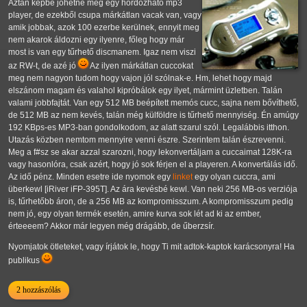
Aztán képbe jöhetne még egy hordozható mp3
player, de ezekből csupa márkátlan vacak van, vagy
amik jobbak, azok 100 ezerbe kerülnek, ennyit meg
nem akarok áldozni egy ilyenre, főleg hogy már
most is van egy tűrhető discmanem. Igaz nem viszi
az RW-t, de azé jó
Az ilyen márkátlan cuccokat
meg nem nagyon tudom hogy vajon jól szólnak-e. Hm, lehet hogy majd
elszánom magam és valahol kipróbálok egy ilyet, mármint üzletben. Talán
valami jobbfajtát. Van egy 512 MB beépített memós cucc, sajna nem bővíthető,
de 512 MB az nem kevés, talán még külföldre is tűrhető mennyiség. Én amúgy
192 KBps-es MP3-ban gondolkodom, az alatt szarul szól. Legalábbis itthon.
Utazás közben nemtom mennyire venni észre. Szerintem talán észrevenni.
Meg a f#sz se akar azzal szarozni, hogy lekonvertáljam a cuccaimat 128K-ra
vagy hasonlóra, csak azért, hogy jó sok férjen el a playeren. A konvertálás idő.
Az idő pénz. Minden esetre ide nyomok egy
linket
egy olyan cuccra, ami
überkewl [iRiver iFP-395T]. Az ára kevésbé kewl. Van neki 256 MB-os verziója
is, tűrhetőbb áron, de a 256 MB az kompromisszum. A kompromisszum pedig
nem jó, egy olyan termék esetén, amire kurva sok lét ad ki az ember,
érteeeem? Akkor már legyen még drágább, de űberzsír.
Nyomjatok ötleteket, vagy írjátok le, hogy Ti mit adtok-kaptok karácsonyra! Ha
publikus
2 hozzászólás