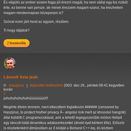
És végülis az ember sosem fogja jól érezni magát, ha nem vállal egy kis rizikót
érte, ez benne van persze, de minek érezzem magam szarul, ha érezhetem
magam mindennapian közepesen is?
Szóval ezen járt most az agyam, részben.
Ti hogy látjátok?
2 hozzászólás
Láncolt lista jeah
©
Haszprus
|
fejlesztés
történelem
2003. dec 26., péntek 08:41 kegyetlen
korán
2
juhuhuhuhuhuhúúúúúúúú!!!
Megérte ébren lennem, mert elkezdtem foglalkozni ###### (censored by
Haszprus, to protect his/her privacy Â– angolul írok mert az khooolul hangzik)
által küldött C programocskával, ami a lehető legegyszerűbb módon felépít
egy láncolt listát dinamikus adatszerkezettel (direkt ilyet kértem tőle). Először
is részletenként átmásoltam az ő kódját a Borland C++-ba, és közben