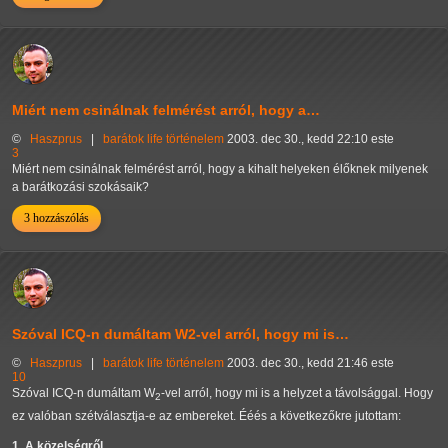
Miért nem csinálnak felmérést arról, hogy a…
©
Haszprus
|
barátok
life
történelem
2003. dec 30., kedd 22:10 este
3
Miért nem csinálnak felmérést arról, hogy a kihalt helyeken élőknek milyenek
a barátkozási szokásaik?
3 hozzászólás
Szóval ICQ-n dumáltam W2-vel arról, hogy mi is…
©
Haszprus
|
barátok
life
történelem
2003. dec 30., kedd 21:46 este
10
Szóval ICQ-n dumáltam W
-vel arról, hogy mi is a helyzet a távolsággal. Hogy
2
ez valóban szétválasztja-e az embereket. Ééés a következőkre jutottam:
1. A közelségről...