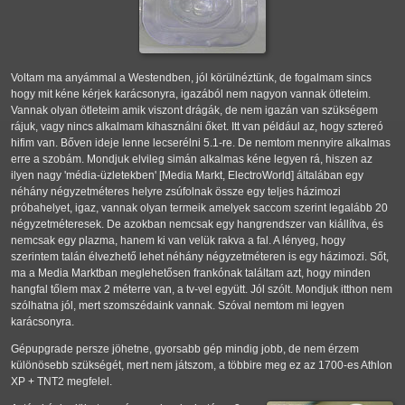
Voltam ma anyámmal a Westendben, jól körülnéztünk, de fogalmam sincs
hogy mit kéne kérjek karácsonyra, igazából nem nagyon vannak ötleteim.
Vannak olyan ötleteim amik viszont drágák, de nem igazán van szükségem
rájuk, vagy nincs alkalmam kihasználni őket. Itt van például az, hogy sztereó
hifim van. Bőven ideje lenne lecserélni 5.1-re. De nemtom mennyire alkalmas
erre a szobám. Mondjuk elvileg simán alkalmas kéne legyen rá, hiszen az
ilyen nagy 'média-üzletekben' [Media Markt, ElectroWorld] általában egy
néhány négyzetméteres helyre zsúfolnak össze egy teljes házimozi
próbahelyet, igaz, vannak olyan termeik amelyek saccom szerint legalább 20
négyzetméteresek. De azokban nemcsak egy hangrendszer van kiállítva, és
nemcsak egy plazma, hanem ki van velük rakva a fal. A lényeg, hogy
szerintem talán élvezhető lehet néhány négyzetméteren is egy házimozi. Sőt,
ma a Media Marktban meglehetősen frankónak találtam azt, hogy minden
hangfal tőlem max 2 méterre van, a tv-vel együtt. Jól szólt. Mondjuk itthon nem
szólhatna jól, mert szomszédaink vannak. Szóval nemtom mi legyen
karácsonyra.
Gépupgrade persze jöhetne, gyorsabb gép mindig jobb, de nem érzem
különösebb szükségét, mert nem játszom, a többire meg ez az 1700-es Athlon
XP + TNT2 megfelel.