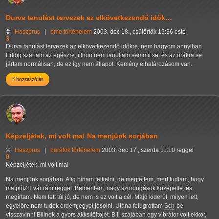
Durva tanulást tervezek az elkövetkezendő idők…
©
Haszprus
|
bme
történelem
2003. dec 18., csütörtök 19:36 este
3
Durva tanulást tervezek az elkövetkezendő időkre, nem hagyom annyiban.
Eddig szartam az egészre, itthon nem tanultam semmit se, és az órákra se
jártam normálisan, de ez így nem állapot. Kemény elhatározásom van.
3 hozzászólás
Képzeljétek, mi volt ma! Na menjünk sorjában
©
Haszprus
|
barátok
történelem
2003. dec 17., szerda 11:10 reggel
0
Képzeljétek, mi volt ma!
Na menjünk sorjában. Alig bírtam felkelni, de megtettem, mert tudtam, hogy
ma pótZH vár rám reggel. Bementem, nagy szorongások közepette, és
megírtam. Nem lett túl jó, de nem is ez volt a cél. Majd kiderül, milyen lett,
egyelőre nem tudok érdemjegyet jósolni. Utána felugrottam
Sch
-be
visszavinni Billnek a gyors akksitöltőjét. Bill szájában egy vibrátor volt ekkor,