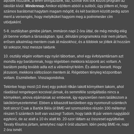
átjöttek hozzánk, a téren bringáztunk, stb, szóval volt sok közös program az
iskolán kívül.
Mindennap.
Amikor eljöttem abból a suliból, úgy jöttem el, hogy
számos barátomat hagytam magam mögött, és két barátom között pedig azon
ment a versengés, hogy melyiküket hagyom meg a poénmester cím
utódjaként.
5-8. osztályban gimibe jártam, immáron napi 2 óra úttal, de még mindig elég
jól benne voltam a társaságban. Igaz, délutáni programokra már nem jártam,
erősen alkalmilag mentem csak át másokhoz, és a többiek se jöttek át hozzám
túl sokszor, hisz messze laktunk.
10. osztály végén voltam egy nyári táborban, ahol egy évfolyamtársam azt
mondta egy barátomnak, hogy régebben mekkora központi arc voltam. A
barátom pedig tovább adta ezt a véleményt felém. És akkor leesett. Hogy
jézusom, mekkora változáson mentem át. Régebben tényleg központban
voltam. Eszméletlen. Visszagondolva.
Tekintve hogy most (10 éve) egy pokoli ritkán lakott környéken lakom, ahol
ráadásul rengetegen kocsival járnak, és semmiféle szolgáltatás nincs a
környéken, ahova eljárnának az emberek, így egyszerűen nem találkozom a
lakókörnyezetemmel. Ebben a kibaszott kerületben egy nyomorult számtech
bolt sincs! Csak a Bartók Béla út BME-vel szomszédos részén 100 méternyi
részen 5 számtech bolt van vazzeg! Tudom, hogy lakik itt pár velem nagyjából
egykorú, de az alatt a 10 év alatt kb. 20-szor láttam az összeset együttvéve.
Tavaly fősulira jártam, amelyhez napi 4 órát utaztam. Idén pedig BME-re, napi
2 óra ismét.