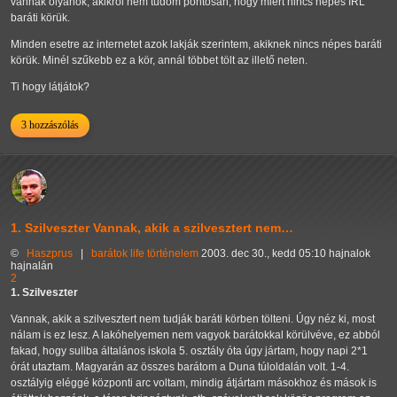
vannak olyanok, akikről nem tudom pontosan, hogy miért nincs népes IRL
baráti körük.
Minden esetre az internetet azok lakják szerintem, akiknek nincs népes baráti
körük. Minél szűkebb ez a kör, annál többet tölt az illető neten.
Ti hogy látjátok?
3 hozzászólás
1. Szilveszter Vannak, akik a szilvesztert nem…
©
Haszprus
|
barátok
life
történelem
2003. dec 30., kedd 05:10 hajnalok
hajnalán
2
1. Szilveszter
Vannak, akik a szilvesztert nem tudják baráti körben tölteni. Úgy néz ki, most
nálam is ez lesz. A lakóhelyemen nem vagyok barátokkal körülvéve, ez abból
fakad, hogy suliba általános iskola 5. osztály óta úgy jártam, hogy napi 2*1
órát utaztam. Magyarán az összes barátom a Duna túloldalán volt. 1-4.
osztályig eléggé központi arc voltam, mindig átjártam másokhoz és mások is