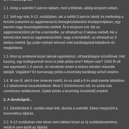
1.1. Amíg a sulimtól 5 percre laktam, mint a többiek, addig központ voltam.
1.2. Volt egy srác 9-12. osztályban, aki a sulitól 5 percre lakott, és mellesleg a
kerület (valamint az agglomeráció) tömegközlekedési középpontjában, egy
baromi nagy buszvégállomás mellett. Ã• is központ volt. Aki az
agglomerációból járt be a kerületbe, az elhaladt az ő lakása mellett. Aki a
belvárosba ment az agglomerációból, vagy a kerületből, az elhaladt az ő
lakása mellett. Így aztán nyilván könnyű neki barátságokat kiépítenie és
megtartania.
1.3. Ahol az emberek közel laknak egymáshoz, ott barátságok szövődnek. Hát
bazzeg, egy kollégiumnál nincs is jobb példa erre? Milyen már? 1000 fő ott
van egymástól 1-2 percre, és mindenki ismeri a kolesz minden második
lakóját. Vágjátok? Ez kurvanagy példa a közelség barátság-szövő erejére.
1.4. Itt van B, akit 6 éve ismerek netről, és ez alatt a 6 év alatt évente általában
1-2 alkalommal összefutottunk. Most ő Schönherzes lett, és azóta már
csomószor találkoztunk. Újabb példa a közelség összekötő erejére.
2. A távolságról...
2.1. Elköltöztünk 5. osztály eleje felé, távolra a sulimtól. Ekkor megszűnt a
haverokhoz átjárás.
2.2. 9-12 osztályban már eleve nem laktam közel az új osztálytársaimhoz,
velük ki sem épült az átjárás.