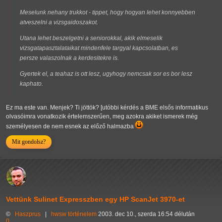
Meselunk nehany trukkot - tippet, hogy hogyan lehet konnyebben
atveszelni a vizsgaidoszakot.
Utana lehet beszelgetni a seniorokkal, akik elmeselik
vizsgatapasztalataikat mindenfele targyal kapcsolatban, es
persze valaszolnak a kerdesitekre is.
Gyertek el, a teahaz is ott lesz, ugyhogy nemcsak sor es bor lesz
kaphato.
Ez ma este van. Menjek? Ti jöttök? [utóbbi kérdés a BME elsős informatikus
olvasóimra vonatkozik értelemszerűen, meg azokra akiket ismerek még
személyesen de nem esnek az előző halmazba
Mit gondolsz?
Vettünk Sulinet Expresszben egy HP ScanJet 3970-et
©
Haszprus
|
hwsw
történelem
2003. dec 10., szerda 16:54 délután
0