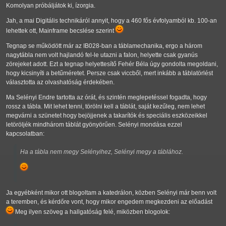
Komolyan próbáljátok ki, ízorgia.
Jah, a mai Digitális technikáról annyit, hogy a 460 fős évfolyamból kb. 100-an
lehettek ott, Mainframe becslése szerint
Tegnap se működött már az IB028-ban a táblamechanika, ergo a három
nagytábla nem volt hajlandó fel-le utazni a falon, helyette csak gyanús
zörejeket adott. Ezt a tegnap helyettesítő Fehér Béla úgy gondolta megoldani,
hogy kicsinyíti a betűméretet. Persze csak viccből, mert inkább a táblatörlést
választotta az olvashatóság érdekében.
Ma Selényi Endre tartotta az órát, és szintén meglepetéssel fogadta, hogy
rossz a tábla. Mit lehet tenni, törölni kell a táblát, saját kezűleg, nem lehet
megvárni a szünetet hogy bejöjjenek a takarítók és speciális eszközeikkel
letöröljék mindhárom táblát gyönyörűen. Selényi mondása ezzel
kapcsolatban:
Ha a tábla nem megy Selényihez, Selényi megy a táblához.
Ja egyébként mikor ott blogoltam a katedrálon, közben Selényi már benn volt
a teremben, és kérdőre vont, hogy mikor engedem megkezdeni az előadást
Meg ilyen szöveg a hallgatóság felé, miközben blogolok: