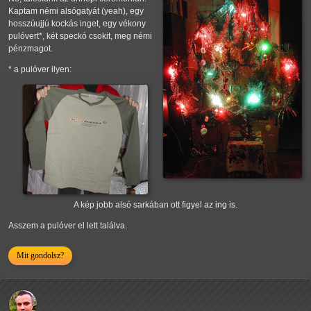
Kaptam némi alsógatyát (yeah), egy
hosszúujjú kockás inget, egy vékony
pulóvert*, két speckó csokit, meg némi
pénzmagot.
* a pulóver ilyen:
A kép jobb alsó sarkában ott figyel az ing is.
Asszem a pulóver el lett találva.
Mit gondolsz?