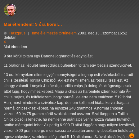
Mai étrendem: 9 óra körül…
©
Haszprus
|
bme
élelmezés
történelem
2003. dec 13., szombat 16:52
délután
4
Mai étrendem:
9 óra körül toltam egy Danone joghurtot és egy tojást.
11 órakor az I épület méregdrága büféjében toltam egy 'bécsis szendvics'-et.
13 óra környékén ettem egy jó mennyiséget a tegnap esti vásárlásból maradt
chilis ízesítésű Tortilla Chipsből. Aki ezt nem ismeri, az rosszul teszi ezt. Az
kihagy valamit. Lányok & srácok, a tortilla chips jó dolog, és drágasága csak
attól függ, hogy mihez képest. Maga a chips az háromféle ízben kapható Â–
chilis, sajtos, és feltételezem, hogy normál, de erre nem emléxem. 519 forint.
Huh, most mindenki a szívéhez kap, de nem kell, mert hiába kurva drága a
normál chipsekhez képest, ha egyszer 240 grammos! A normál chipsek
viszont 60 és 75 gramm körül szoktak lenni asszem. Szal tképpen a Totilla
Chips olcsó is lehetne, ha nem lenne ajánlatos venni hozzá valami trutymót,
amibe mártogatni lehet. Az pedig 6-900 Ft attól függően hogy milyen ízesítésű,
viszont 300 gramm, ergo most saccra az alapján amennyit betoltam belőle az
egész chipshez, szerintem elég lehet 5-10 alkalomra. Szóval olcsó és jó is