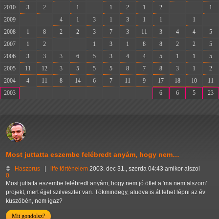
2010
3
2
-
1
-
1
2
1
2
-
-
1
2009
-
-
4
1
3
1
3
1
1
-
1
-
2008
1
8
2
2
3
7
3
11
3
4
4
5
2007
1
2
-
-
1
3
1
8
8
2
2
5
2006
3
3
3
6
5
3
4
4
5
1
1
5
2005
11
12
3
5
5
5
8
7
8
3
1
2
2004
4
11
8
14
6
7
11
9
17
18
10
11
2003
-
-
-
-
-
-
-
-
6
6
5
23
Most juttatta eszembe felébredt anyám, hogy nem…
©
Haszprus
|
life
történelem
2003. dec 31., szerda 04:43 amikor alszol
0
Most juttatta eszembe felébredt anyám, hogy nem jó ötlet a 'ma nem alszom'
projekt, mert éjjel szilveszter van. Tökmindegy, aludva is át lehet lépni az év
küszöbén, nem igaz?
Mit gondolsz?