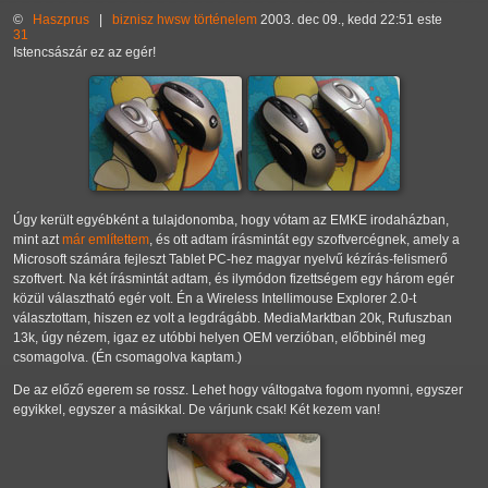
©
Haszprus
|
biznisz
hwsw
történelem
2003. dec 09., kedd 22:51 este
31
Istencsászár ez az egér!
Úgy került egyébként a tulajdonomba, hogy vótam az EMKE irodaházban,
mint azt
már említettem
, és ott adtam írásmintát egy szoftvercégnek, amely a
Microsoft számára fejleszt Tablet PC-hez magyar nyelvű kézírás-felismerő
szoftvert. Na két írásmintát adtam, és ilymódon fizettségem egy három egér
közül választható egér volt. Én a Wireless Intellimouse Explorer 2.0-t
választottam, hiszen ez volt a legdrágább. MediaMarktban 20k, Rufuszban
13k, úgy nézem, igaz ez utóbbi helyen OEM verzióban, előbbinél meg
csomagolva. (Én csomagolva kaptam.)
De az előző egerem se rossz. Lehet hogy váltogatva fogom nyomni, egyszer
egyikkel, egyszer a másikkal. De várjunk csak! Két kezem van!