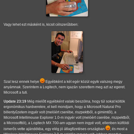
Vagy lehet ezt másként is, kicsit célszerűbben:
Szal lesz ennek helye
Egyébként a két egér közül egyik valszeg megy
anyámnak. Szerintem a Logitech, nem igazán szerettem meg azt az egeret.
Microsoft a tuti.
Update 23:19
Még mielőtt egyébként valaki beszólna, hogy túl sokat költök
ergonómikus hardverekre, el kell mondjam, hogy a Microsoft Natural Pro
billentyűzetem ingyér volt (melóért cserébe, riszpektből, a gimimtől), a
Microsoft Intellimouse Explorer 1.0-m ingyér volt (melóért cserébe, riszpektből,
a Microsofttól), a Logitech MX 700-am ugyan nem ingyé volt, ellenben külföldi
ismerős vette ajándékba, egy elég jó átlagfizetéses országban
, és most a