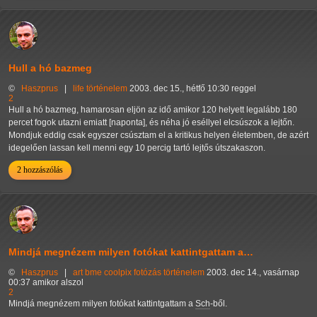
Hull a hó bazmeg
©
Haszprus
|
life
történelem
2003. dec 15., hétfő 10:30 reggel
2
Hull a hó bazmeg, hamarosan eljön az idő amikor 120 helyett legalább 180
percet fogok utazni emiatt [naponta], és néha jó eséllyel elcsúszok a lejtőn.
Mondjuk eddig csak egyszer csúsztam el a kritikus helyen életemben, de azért
idegelően lassan kell menni egy 10 percig tartó lejtős útszakaszon.
2 hozzászólás
Mindjá megnézem milyen fotókat kattintgattam a…
©
Haszprus
|
art
bme
coolpix
fotózás
történelem
2003. dec 14., vasárnap
00:37 amikor alszol
2
Mindjá megnézem milyen fotókat kattintgattam a
Sch
-ből.