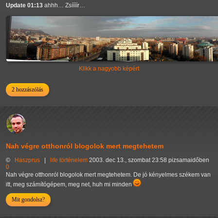
Update 01:13
ahhh… Zsíííír…
Klikk a nagyobb képért
2 hozzászólás
Nah végre otthonról blogolok mert megtehetem
©
Haszprus
|
life
történelem
2003. dec 13., szombat 23:58 pizsamaidőben
0
Nah végre otthonról blogolok mert megtehetem. De jó kényelmes székem van
itt, meg számítógépem, meg net, huh mi minden
Mit gondolsz?