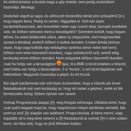
én definíciómban a kockát maga a gép érdekli, nem pedig eszközként
használja. Mindegy.
Dedixnek vágott az agya, és előhozott mindenféle témát ami szóbajött ICQ-n,
hogy legyen téma. Pedig ez nehéz. Higgyétek el. Volt már olyan
barátotok/haverotok, akit ismertetek neten egy csomó ideje, kurvajól elvoltatok
vele, de élőben nehezen ment a beszélgetés? Szerintem kellett, hogy legyen.
Idővel, ha sokat találkoztok utána, akkor ez megszűnik, mert megismeritek
azokat a témákat, amikről élőben is tudtok dumálni. A netes témák jórésze
olyan, hogy vagy kötődik egy weblaphoz (amihez eleve neten kell lenni,
élőben nem lehet ilyenekről dumálni), vagy számtechről szól, amiről elég
kockaság lenne élőben dumálni. Nem szégyelek élőben ilyesmiről dumálni,
csak ha hölgy van a társaságban
Igaz, itt a BME-n kicsit érdekes a helyzet,
mert hiába van hölgy a társaságban, ő is "kocka", a szó kicsit tágabban vett
értelmében. Magyarán használja a gépet, és ért hozzá.
Bár egyik barátomnak már volt olyan észrevétele, hogy a nálunk pár évvel
fiatalabbaknál már nem kockaság az, hogy ért valaki a géphez, nekik ez tök
természetes dolog. Ebben nyilván van valami.
Holnap Programozás alapjai
ZH
, meg Közgáz elővizsga. Utóbbira lehet, hogy
csak azért megyek majd be, hogy megnézzem milyen kérdések várhatók. Bár
azért az első
ZH
alapján van sejtésem. Progra tanulok, át kéne menni, vagy
legalább ott is meg kéne ismerni a
ZH
feladatsorát (a normál
ZH
-n nem voltam
benn, de hiba volt), hogy ne jövő félévben kelljen.