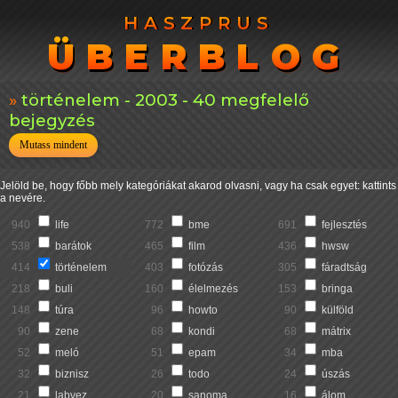
HASZPRUS
HASZPRUS
ÜBERBLOG
ÜBERBLOG
történelem - 2003 - 40 megfelelő
bejegyzés
Mutass mindent
Jelöld be, hogy főbb mely kategóriákat akarod olvasni, vagy ha csak egyet: kattints
a nevére.
940
life
772
bme
691
fejlesztés
538
barátok
465
film
436
hwsw
414
történelem
403
fotózás
305
fáradtság
218
buli
160
élelmezés
153
bringa
148
túra
96
howto
90
külföld
90
zene
68
kondi
68
mátrix
52
meló
51
epam
34
mba
32
biznisz
26
todo
24
úszás
21
labvez
20
sanoma
16
álom