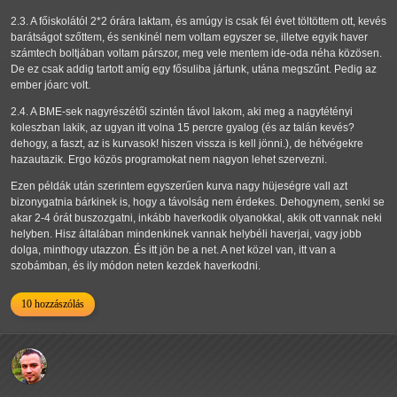
2.3. A főiskolától 2*2 órára laktam, és amúgy is csak fél évet töltöttem ott, kevés
barátságot szőttem, és senkinél nem voltam egyszer se, illetve egyik haver
számtech boltjában voltam párszor, meg vele mentem ide-oda néha közösen.
De ez csak addig tartott amíg egy fősuliba jártunk, utána megszűnt. Pedig az
ember jóarc volt.
2.4. A BME-sek nagyrészétől szintén távol lakom, aki meg a nagytétényi
koleszban lakik, az ugyan itt volna 15 percre gyalog (és az talán kevés?
dehogy, a faszt, az is kurvasok! hiszen vissza is kell jönni.), de hétvégekre
hazautazik. Ergo közös programokat nem nagyon lehet szervezni.
Ezen példák után szerintem egyszerűen kurva nagy hüjeségre vall azt
bizonygatnia bárkinek is, hogy a távolság nem érdekes. Dehogynem, senki se
akar 2-4 órát buszozgatni, inkább haverkodik olyanokkal, akik ott vannak neki
helyben. Hisz általában mindenkinek vannak helybéli haverjai, vagy jobb
dolga, minthogy utazzon. És itt jön be a net. A net közel van, itt van a
szobámban, és ily módon neten kezdek haverkodni.
10 hozzászólás