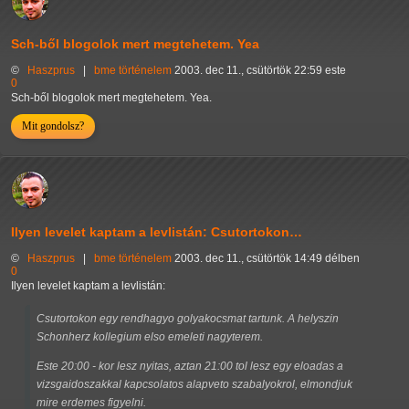
Sch-ből blogolok mert megtehetem. Yea
©
Haszprus
|
bme
történelem
2003. dec 11., csütörtök 22:59 este
0
Sch-ből blogolok mert megtehetem. Yea.
Mit gondolsz?
Ilyen levelet kaptam a levlistán: Csutortokon…
©
Haszprus
|
bme
történelem
2003. dec 11., csütörtök 14:49 délben
0
Ilyen levelet kaptam a levlistán:
Csutortokon egy rendhagyo golyakocsmat tartunk. A helyszin
Schonherz kollegium elso emeleti nagyterem.
Este 20:00 - kor lesz nyitas, aztan 21:00 tol lesz egy eloadas a
vizsgaidoszakkal kapcsolatos alapveto szabalyokrol, elmondjuk
mire erdemes figyelni.