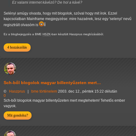
Ez valami internet kávézó? De hol a kávé?
Selényi amúgy olvasta, hogy mit blogolok, szóval hogy mit írok. Ezzel
kapcsolatban Mainframe megjegyzése: mire hazaérek, lesz egy 'selenyi' nevű
regisztrált olvasóm is
ÍÍ
Ez a blogbejegyzés a BME
HSZK
-ban készlült Haszprus megbízásából.
4 hozzászólás
Sch-ből blogolok magyar billentyűzeten mert…
©
Haszprus
|
bme
történelem
2003. dec 12., péntek 15:22 délután
0
Sch-ből blogolok magyar billentyűzeten mert megtehetem! Tehetős ember
vagyok.
Mit gondolsz?