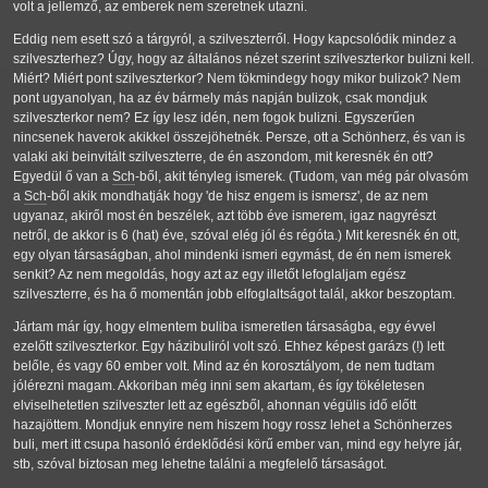
volt a jellemző, az emberek nem szeretnek utazni.
Eddig nem esett szó a tárgyról, a szilveszterről. Hogy kapcsolódik mindez a
szilveszterhez? Úgy, hogy az általános nézet szerint szilveszterkor bulizni kell.
Miért? Miért pont szilveszterkor? Nem tökmindegy hogy mikor bulizok? Nem
pont ugyanolyan, ha az év bármely más napján bulizok, csak mondjuk
szilveszterkor nem? Ez így lesz idén, nem fogok bulizni. Egyszerűen
nincsenek haverok akikkel összejöhetnék. Persze, ott a Schönherz, és van is
valaki aki beinvitált szilveszterre, de én aszondom, mit keresnék én ott?
Egyedül ő van a
Sch
-ből, akit tényleg ismerek. (Tudom, van még pár olvasóm
a
Sch
-ből akik mondhatják hogy 'de hisz engem is ismersz', de az nem
ugyanaz, akiről most én beszélek, azt több éve ismerem, igaz nagyrészt
netről, de akkor is 6 (hat) éve, szóval elég jól és régóta.) Mit keresnék én ott,
egy olyan társaságban, ahol mindenki ismeri egymást, de én nem ismerek
senkit? Az nem megoldás, hogy azt az egy illetőt lefoglaljam egész
szilveszterre, és ha ő momentán jobb elfoglaltságot talál, akkor beszoptam.
Jártam már így, hogy elmentem buliba ismeretlen társaságba, egy évvel
ezelőtt szilveszterkor. Egy házibuliról volt szó. Ehhez képest garázs (!) lett
belőle, és vagy 60 ember volt. Mind az én korosztályom, de nem tudtam
jólérezni magam. Akkoriban még inni sem akartam, és így tökéletesen
elviselhetetlen szilveszter lett az egészből, ahonnan végülis idő előtt
hazajöttem. Mondjuk ennyire nem hiszem hogy rossz lehet a Schönherzes
buli, mert itt csupa hasonló érdeklődési körű ember van, mind egy helyre jár,
stb, szóval biztosan meg lehetne találni a megfelelő társaságot.