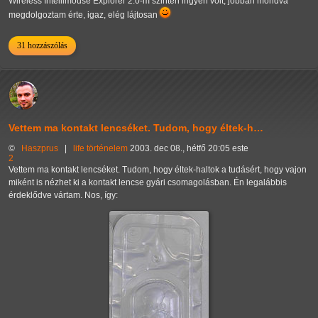
Wireless Intellimouse Explorer 2.0-m szintén ingyen volt, jobban mondva
megdolgoztam érte, igaz, elég lájtosan
31 hozzászólás
Vettem ma kontakt lencséket. Tudom, hogy éltek-h…
©
Haszprus
|
life
történelem
2003. dec 08., hétfő 20:05 este
2
Vettem ma kontakt lencséket. Tudom, hogy éltek-haltok a tudásért, hogy vajon
miként is nézhet ki a kontakt lencse gyári csomagolásban. Én legalábbis
érdeklődve vártam. Nos, így: