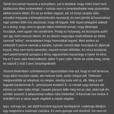
Tehát nincsenek haverok a környéken, azt is beláttuk, hogy miért (mert nem
találkozom itteni emberekkel = nyilván nem is ismerkedhetek meg olyanokkal
akiket sosem látok). Én az az ember vagyok, aki 10 évnyi szopás után
rohadtul megunta a tömegközlekedés nyomorát, és nem járnék át haverokhoz
napi szinten több óra utazással, hogy ott legyek. Már olyan jellegűvé alakult
ez a dolog, hogy nem is igazán látom értelmét annak, hogy átmenjek
hozzájuk, mert ugyan mit csinálnánk. Pedig ez hülyeség, és bizonyára azért
van így, mert messze lakom, és az utazás nagysága miatt eltörpül az általa
szerzett "előny", nevezetesen hogy haverokkal legyek. Mert amikor az
embertől 5 percre vannak a barátai, nyilván csomót átjár hozzájuk és átjárnak
hozzá. Hisz nem kerül semmibe, viszont remek időtöltés, és nincs kockázat,
mert amint kimerül aznapra a téma, egyszerűen hazamegy a haver és kész.
Ha ez 5 perc után bekövetkezik, akkor 5 perc után. Senki se szívta meg, senki
se utazott 2 órát 5 perc beszélgetésért.
Viszont életemben számtalanszor tapasztaltam már azt, hogy el volt tervezve,
hogy átjön hozzám valaki, aki messze lakik, aztán mégse jött. Többször
megbeszéltük az alkalmat, és mégse, mindig lusta volt rá, stb. Még a volt
legjobb barátomnak Â– gimnáziumi évekből Â– is rohadt nagy kihívás ide
eljönni az isten háta mögé, csupán párszor tette meg ezt az utat, akárcsak én,
szintén asszem 3 alkalommal voltam nála életembe'. A francnak van kedve 4
órát BKV-zni a város egyik végéből a másik végébe.
Igaz, volt egy arc, aki átjött hozzánk egyszer kerékpárral, csakhogy átadjon
egy meghívót a szülinapi zsúrjára. Ez nem gyenge volt részéről. De nem ez