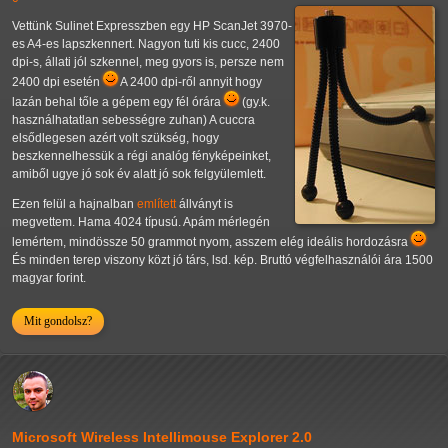
Vettünk Sulinet Expresszben egy HP ScanJet 3970-
es A4-es lapszkennert. Nagyon tuti kis cucc, 2400
dpi-s, állati jól szkennel, meg gyors is, persze nem
2400 dpi esetén
A 2400 dpi-ről annyit hogy
lazán behal tőle a gépem egy fél órára
(gy.k.
használhatatlan sebességre zuhan) A cuccra
elsődlegesen azért volt szükség, hogy
beszkennelhessük a régi analóg fényképeinket,
amiből ugye jó sok év alatt jó sok felgyülemlett.
Ezen felül a hajnalban
említett
állványt is
megvettem. Hama 4024 típusú. Apám mérlegén
lemértem, mindössze 50 grammot nyom, asszem elég ideális hordozásra
És minden terep viszony közt jó társ, lsd. kép. Bruttó végfelhasználói ára 1500
magyar forint.
Mit gondolsz?
Microsoft Wireless Intellimouse Explorer 2.0