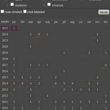
5
realeyes
4
emarsys
csak címeket
csak képeket
mindet
jan
feb
már
ápr
máj
jún
júl
aug
sze
okt
nov
dec
2025
1
-
-
-
-
-
-
-
-
-
-
-
2024
-
-
2
9
2
-
-
-
-
-
2
-
2023
-
-
-
-
-
-
-
-
-
-
1
-
2020
-
-
1
-
-
-
-
-
-
-
-
-
2019
-
-
-
-
-
-
1
-
-
2
-
1
2018
1
-
-
-
-
-
-
-
-
-
-
-
2017
1
-
1
1
1
-
-
-
-
-
-
6
2016
1
-
-
-
-
-
1
-
-
-
-
-
2015
3
1
1
2
-
2
-
-
-
-
2
-
2014
3
4
3
2
-
8
5
4
-
1
2
-
2013
2
-
3
-
-
-
2
1
3
1
1
-
2012
-
-
1
-
3
-
-
-
-
-
-
1
2011
3
-
1
1
-
2
1
1
1
3
1
4
2010
3
2
-
1
-
1
2
1
2
-
-
1