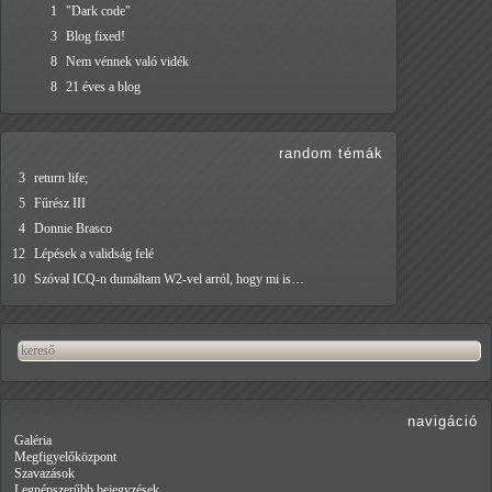
1
"Dark code"
3
Blog fixed!
8
Nem vénnek való vidék
8
21 éves a blog
random témák
3
return life;
5
Fűrész III
4
Donnie Brasco
12
Lépések a validság felé
10
Szóval ICQ-n dumáltam W2-vel arról, hogy mi is…
navigáció
Galéria
Megfigyelőközpont
Szavazások
Legnépszerűbb bejegyzések