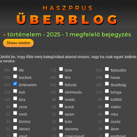
HASZPRUS
HASZPRUS
ÜBERBLOG
ÜBERBLOG
történelem - 2025 - 1 megfelelő bejegyzés
Mutass mindent
Jelöld be, hogy főbb mely kategóriákat akarod olvasni, vagy ha csak egyet: kattints
a nevére.
940
life
772
bme
691
fejlesztés
538
barátok
465
film
436
hwsw
414
történelem
403
fotózás
305
fáradtság
218
buli
160
élelmezés
153
bringa
148
túra
96
howto
90
külföld
90
zene
68
kondi
68
mátrix
52
meló
51
epam
34
mba
32
biznisz
26
todo
24
úszás
21
labvez
20
sanoma
16
álom
13
sport
12
coreconsult
9
endticket