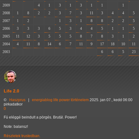
2009
-
-
4
1
3
1
3
1
1
-
1
-
2008
1
8
2
2
3
7
3
11
3
4
4
5
2007
1
2
-
-
1
3
1
8
8
2
2
5
2006
3
3
3
6
5
3
4
4
5
1
1
5
2005
11
12
3
5
5
5
8
7
8
3
1
2
2004
4
11
8
14
6
7
11
9
17
18
10
11
2003
-
-
-
-
-
-
-
-
6
6
5
23
Life 2.0
©
Haszprus
|
energiablog
life
power
történelem
2025. jan 07., kedd 06:00
pirkadatkor
0
Fú eléggé beindult a pörgés. Brutál. Power!
Note: balansz!
Részletek trustedban.