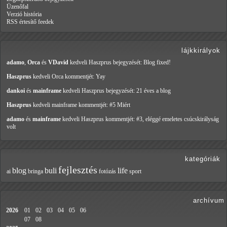
Üzenőfal
Verzió história
RSS értesítő feedek
lájkkirályok
adamo
,
Orca
és
VDavid
kedveli Haszprus
bejegyzését: Blog fixed!
Haszprus
kedveli Orca
kommentjét: Yay
dankoi
és
mainframe
kedveli Haszprus
bejegyzését: 21 éves a blog
Haszprus
kedveli mainframe
kommentjét: #5 Miért
adamo
és
mainframe
kedveli Haszprus
kommentjét: #3, eléggé emeletes csúcskirályság
volt
kategóriák
fejlesztés
blog
buli
life
ai
bringa
fotózás
sport
archívum
2026
01
02
03
04
05
06
07
08