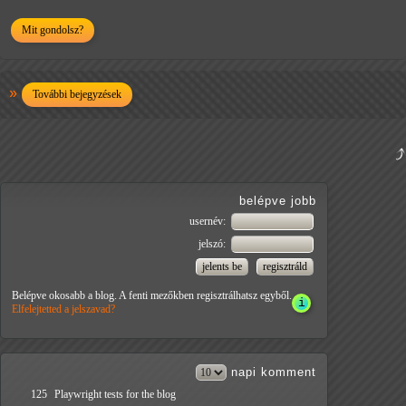
Mit gondolsz?
További bejegyzések
belépve jobb
usernév:
jelszó:
Belépve okosabb a blog. A fenti mezőkben regisztrálhatsz egyből.
Elfelejtetted a jelszavad?
napi
komment
125
Playwright tests for the blog