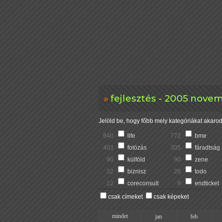
fejlesztés - 2005 nove
Jelöld be, hogy főbb mely kategóriákat akarod 
940
life
772
bme
403
fotózás
305
fáradtság
90
külföld
90
zene
32
biznisz
26
todo
12
coreconsult
9
endticket
csak címeket
csak képeket
mindet
jan
feb