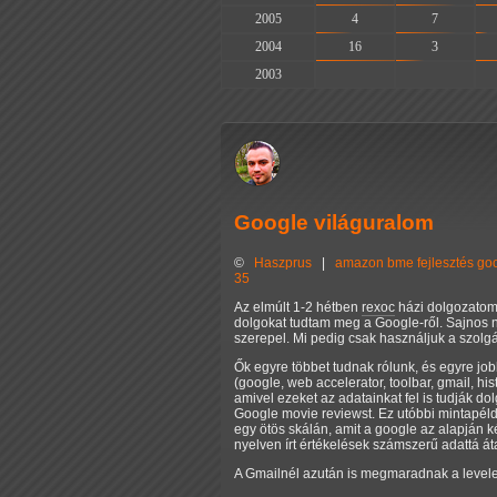
2005
4
7
2004
16
3
2003
-
-
Google világuralom
©
Haszprus
|
amazon
bme
fejlesztés
go
35
Az elmúlt 1-2 hétben
rexoc
házi dolgozatom,
dolgokat tudtam meg a Google-ről. Sajnos n
szerepel. Mi pedig csak használjuk a szolgál
Ők egyre többet tudnak rólunk, és egyre job
(google, web accelerator, toolbar, gmail, hi
amivel ezeket az adatainkat fel is tudják d
Google movie reviewst. Ez utóbbi mintapéld
egy ötös skálán, amit a google az alapján 
nyelven írt értékelések számszerű adattá áta
A Gmailnél azután is megmaradnak a levele