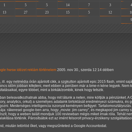
1
5
5
14
7
3
13
27
23
15
5
12
1
-
-
-
-
-
-
ogle
hwsw
idézet
reklám
történelem
2005. nov 30., szerda 12:14 délben
 ill. egy
netmédia
órán ajánlott cikk, a
szgkult
on ajánlott epic 2015 flash, vmint s
incs időm jobban kifejteni, mert ebben a percben már a bme-n kéne legyek. Nem ki
tatásaikat, egyre többet, mint a birkák/zombik, kinek hogy tetszik.
ban beleavatkozhatnak abba, hogy mit látunk a neten, mire költjük a pénzünket. A 
story, analytics, orkut) a személyes adataink birtoklását eredményezi számukra, és g
olgozni. Mesterséges intelligencia iszonyat keményen befigyel. Tartalomosztályozás. 
ája: rákeresel google-ben arra, hogy
movie: jim carrey
, és megkapod jim carrey s
készít, hogy a weben talált mondjuk 100 reviewban mégis miket írnak róla. Tehát 
lakítása történik. Párosítsátok ezt az imént felsorolt privacy-érzékeny szolgáltatáso
id, miután letörlöd őket, vagy megszűnteted a Google Accountodat.