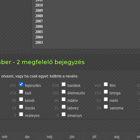
2011
2010
2009
2008
2007
2006
2005
2004
2003
mber - 2 megfelelő bejegyzés
olvasni, vagy ha csak egyet: kattints a nevére.
691
fejlesztés
538
barátok
465
film
4
218
buli
160
élelmezés
153
bringa
1
68
kondi
68
mátrix
52
meló
24
úszás
21
labvez
20
sanoma
5
realeyes
4
emarsys
már
ápr
máj
jún
júl
aug
s