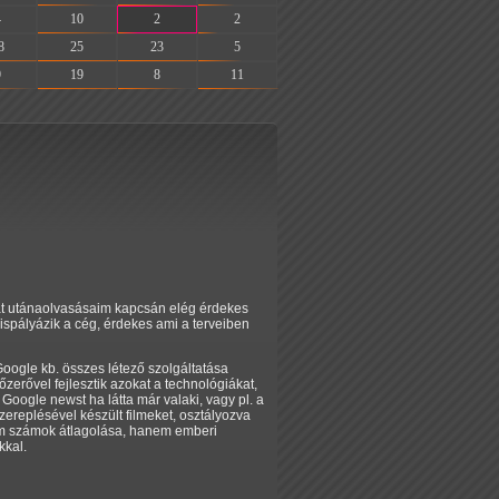
4
10
2
2
8
25
23
5
9
19
8
11
aját utánaolvasásaim kapcsán elég érdekes
spályázik a cég, érdekes ami a terveiben
Google kb. összes létező szolgáltatása
őzerővel fejlesztik azokat a technológiákat,
Google newst ha látta már valaki, vagy pl. a
zereplésével készült filmeket, osztályozva
nem számok átlagolása, hanem emberi
kkal.