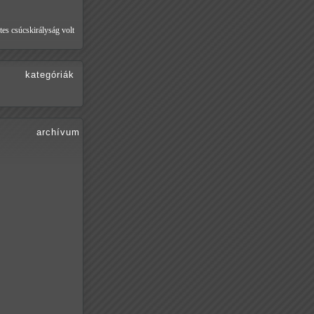
tes csúcskirályság volt
kategóriák
archívum