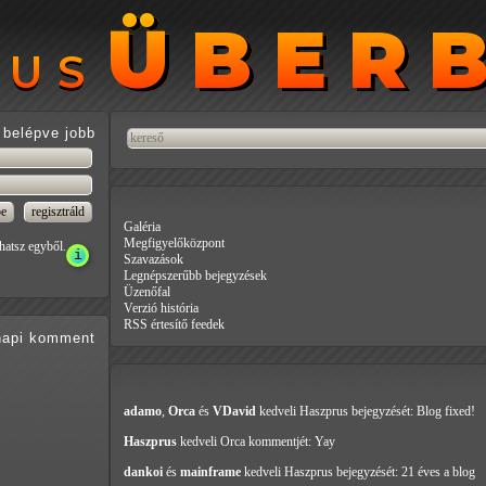
ÜBER
ÜBER
RUS
RUS
belépve jobb
Galéria
Megfigyelőközpont
hatsz egyből.
Szavazások
Legnépszerűbb bejegyzések
Üzenőfal
Verzió história
RSS értesítő feedek
api
komment
adamo
,
Orca
és
VDavid
kedveli Haszprus
bejegyzését: Blog fixed!
Haszprus
kedveli Orca
kommentjét: Yay
dankoi
és
mainframe
kedveli Haszprus
bejegyzését: 21 éves a blog