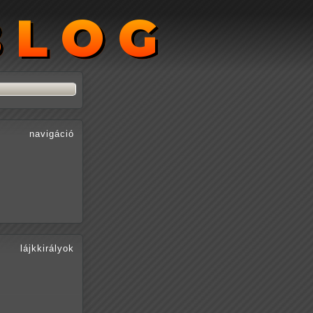
BLOG
BLOG
navigáció
lájkkirályok