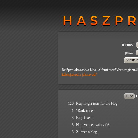
HASZP
HASZP
usernév:
jelszó:
Belépve okosabb a blog. A fenti mezőkben regisztrál
Elfelejtetted a jelszavad?
n
126
Playwright tests for the blog
1
"Dark code"
3
Blog fixed!
8
Nem vénnek való vidék
8
21 éves a blog