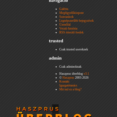
navigáció
Galéria
Megfigyelőközpont
Szavazások
Legnépszerűbb bejegyzések
Üzenőfal
Verzió história
RSS értesítő feedek
trusted
Csak trusted usereknek
admin
Csak adminoknak
Haszprus überblog
v3.1
©
Haszprus
2003-2026
Kontakt
Igazgatótanács
Mit tud ez a blog?
HASZPRUS
HASZPRUS