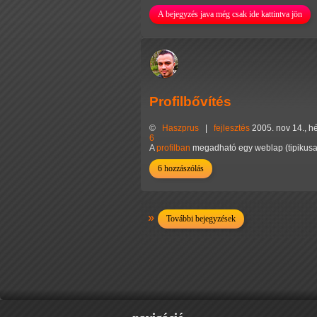
A bejegyzés java még csak ide kattintva jön
Profilbővítés
©
Haszprus
|
fejlesztés
2005. nov 14., hé
6
A
profilban
megadható egy weblap (tipikusan
6 hozzászólás
További bejegyzések