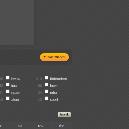
Mutass mindent
36
hwsw
414
történelem
48
túra
96
howto
51
epam
34
mba
16
álom
13
sport
ze
okt
nov
dec