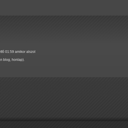
tfő 01:59 amikor alszol
 blog, honlap).