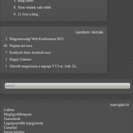
3
Blog fixed!
8
Nem vénnek való vidék
8
21 éves a blog
random témák
2
Magyarországi Web Konferencia 2011
45
Neptun.net roxx
7
Királyréti fotós fesztivál suxx
1
Happy Gilmore
1
Sikerült megnézzem a tegnapi VV3-at. Jeah. Ez…
navigáció
Galéria
Megfigyelőközpont
Szavazások
Legnépszerűbb bejegyzések
Üzenőfal
Verzió história