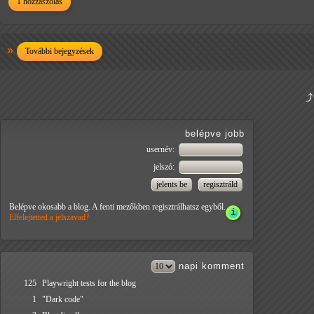
1 hozzászólás
További bejegyzések
belépve jobb
usernév:
jelszó:
Belépve okosabb a blog. A fenti mezőkben regisztrálhatsz egyből.
Elfelejtetted a jelszavad?
napi
komment
125
Playwright tests for the blog
1
"Dark code"