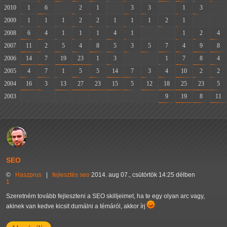
2010
1
6
-
2
1
-
3
3
-
1
3
-
2009
1
1
1
2
2
1
1
1
2
1
-
-
2008
6
4
1
1
1
4
1
-
-
1
2
4
2007
11
2
5
4
8
5
3
5
7
4
9
8
2006
14
7
19
23
1
3
-
-
1
7
8
4
2005
4
7
1
5
5
14
7
3
4
10
2
2
2004
16
3
13
27
23
15
5
12
18
25
23
5
2003
-
-
-
-
-
-
-
-
9
19
8
11
SEO
©
Haszprus
|
fejlesztés
seo
2014. aug 07., csütörtök 14:25 délben
1
Szeretném tovább fejleszteni a SEO skilljeimet, ha te egy olyan arc vagy,
akinek van kedve kicsit dumálni a témáról, akkor írj