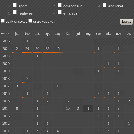
13
sport
12
coreconsult
9
endticket
5
realeyes
4
emarsys
csak címeket
csak képeket
mindet
jan
feb
már
ápr
máj
jún
júl
aug
sze
okt
nov
dec
2026
-
1
-
2
-
-
-
-
2024
2
26
26
32
15
-
-
-
1
-
1
-
2023
-
-
1
-
-
-
-
-
-
-
-
-
2020
-
-
-
-
-
-
-
-
-
1
1
-
2019
-
-
-
-
-
-
1
-
1
-
1
-
2018
-
2
-
-
-
-
-
-
-
-
-
-
2017
3
-
2
-
1
-
-
-
2
-
-
-
2016
-
1
-
1
-
-
-
-
2
1
1
-
2015
1
-
1
2
-
3
1
-
-
-
1
2
2014
8
-
1
-
-
19
3
1
1
1
3
-
2013
1
-
1
-
-
-
-
-
2
1
1
-
2012
-
-
1
1
-
-
-
-
-
1
-
1
2011
-
1
5
4
4
1
1
-
8
6
1
1