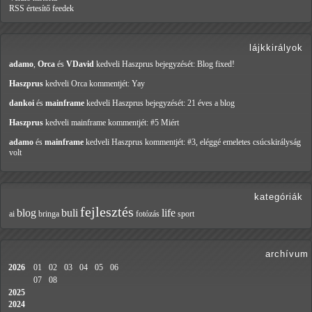
RSS értesítő feedek
lájkkirályok
adamo
,
Orca
és
VDavid
kedveli Haszprus
bejegyzését: Blog fixed!
Haszprus
kedveli Orca
kommentjét: Yay
dankoi
és
mainframe
kedveli Haszprus
bejegyzését: 21 éves a blog
Haszprus
kedveli mainframe
kommentjét: #5 Miért
adamo
és
mainframe
kedveli Haszprus
kommentjét: #3, eléggé emeletes csúcskirályság
volt
kategóriák
fejlesztés
blog
buli
life
ai
bringa
fotózás
sport
archívum
2026
01
02
03
04
05
06
07
08
2025
2024