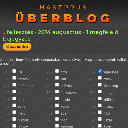
HASZPRUS
HASZPRUS
ÜBERBLOG
ÜBERBLOG
fejlesztés - 2014 augusztus - 1 megfelelő
bejegyzés
Mutass mindent
Jelöld be, hogy főbb mely kategóriákat akarod olvasni, vagy ha csak egyet: kattints
a nevére.
940
life
772
bme
691
fejlesztés
538
barátok
465
film
436
hwsw
414
történelem
403
fotózás
305
fáradtság
218
buli
160
élelmezés
153
bringa
148
túra
96
howto
90
külföld
90
zene
68
kondi
68
mátrix
52
meló
51
epam
34
mba
32
biznisz
26
todo
24
úszás
21
labvez
20
sanoma
16
álom