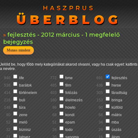
HASZPRUS
HASZPRUS
ÜBERBLOG
ÜBERBLOG
fejlesztés - 2012 március - 1 megfelelő
bejegyzés
Mutass mindent
Jelöld be, hogy főbb mely kategóriákat akarod olvasni, vagy ha csak egyet: kattints
a nevére.
940
life
772
bme
691
fejlesztés
538
barátok
465
film
436
hwsw
414
történelem
403
fotózás
305
fáradtság
218
buli
160
élelmezés
153
bringa
148
túra
96
howto
90
külföld
90
zene
68
kondi
68
mátrix
52
meló
51
epam
34
mba
32
biznisz
26
todo
24
úszás
21
labvez
20
sanoma
16
álom