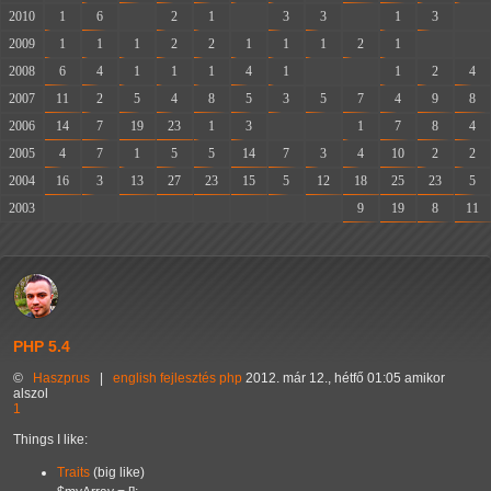
2010
1
6
-
2
1
-
3
3
-
1
3
-
2009
1
1
1
2
2
1
1
1
2
1
-
-
2008
6
4
1
1
1
4
1
-
-
1
2
4
2007
11
2
5
4
8
5
3
5
7
4
9
8
2006
14
7
19
23
1
3
-
-
1
7
8
4
2005
4
7
1
5
5
14
7
3
4
10
2
2
2004
16
3
13
27
23
15
5
12
18
25
23
5
2003
-
-
-
-
-
-
-
-
9
19
8
11
PHP 5.4
©
Haszprus
|
english
fejlesztés
php
2012. már 12., hétfő 01:05 amikor
alszol
1
Things I like:
Traits
(big like)