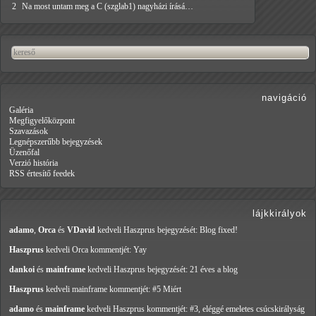
2
Na most untam meg a C (szglab1) nagyházi írásá…
navigáció
Galéria
Megfigyelőközpont
Szavazások
Legnépszerűbb bejegyzések
Üzenőfal
Verzió história
RSS értesítő feedek
lájkkirályok
adamo
,
Orca
és
VDavid
kedveli Haszprus
bejegyzését: Blog fixed!
Haszprus
kedveli Orca
kommentjét: Yay
dankoi
és
mainframe
kedveli Haszprus
bejegyzését: 21 éves a blog
Haszprus
kedveli mainframe
kommentjét: #5 Miért
adamo
és
mainframe
kedveli Haszprus
kommentjét: #3, eléggé emeletes csúcskirályság