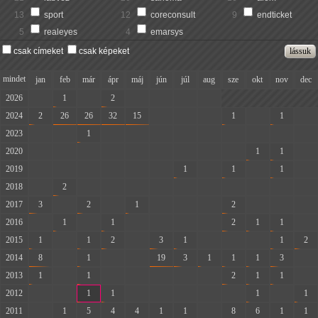
13
sport
12
coreconsult
9
endticket
5
realeyes
4
emarsys
csak címeket
csak képeket
mindet
jan
feb
már
ápr
máj
jún
júl
aug
sze
okt
nov
dec
2026
-
1
-
2
-
-
-
-
2024
2
26
26
32
15
-
-
-
1
-
1
-
2023
-
-
1
-
-
-
-
-
-
-
-
-
2020
-
-
-
-
-
-
-
-
-
1
1
-
2019
-
-
-
-
-
-
1
-
1
-
1
-
2018
-
2
-
-
-
-
-
-
-
-
-
-
2017
3
-
2
-
1
-
-
-
2
-
-
-
2016
-
1
-
1
-
-
-
-
2
1
1
-
2015
1
-
1
2
-
3
1
-
-
-
1
2
2014
8
-
1
-
-
19
3
1
1
1
3
-
2013
1
-
1
-
-
-
-
-
2
1
1
-
2012
-
-
1
1
-
-
-
-
-
1
-
1
2011
-
1
5
4
4
1
1
-
8
6
1
1