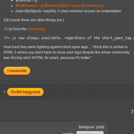
$myArray = [];
$firstElement = getElements()[0]; // array dereferencing
(new MyObject)->sayHi(); // class member access on instantiation
(Of course there are other things too.)
+1
lol
from the
changelog
:
<?= is now always available, regardless of the short_open_tag 
How hard they were fighting against short open tags… I think this is similar to
HTML 5 where you don't have to close your tags despite the whole community
was forcing strict XHTML for years
because it's better
.
1 hozzászólás
További bejegyzések
belépve jobb
usernév: