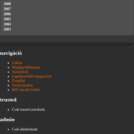
2008
2007
2006
2005
2004
2003
navigáció
Galéria
Megfigyelőközpont
Szavazások
Legnépszerűbb bejegyzések
Üzenőfal
Verzió história
RSS értesítő feedek
trusted
Csak trusted usereknek
admin
Csak adminoknak