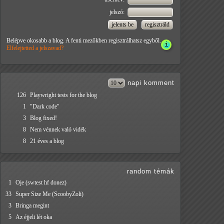
jelszó:
Belépve okosabb a blog. A fenti mezőkben regisztrálhatsz egyből.
Elfelejtetted a jelszavad?
napi
komment
126
Playwright tests for the blog
1
"Dark code"
3
Blog fixed!
8
Nem vénnek való vidék
8
21 éves a blog
random témák
1
Oje (swtest hf donez)
33
Super Size Me (ScoobyZoli)
3
Bringa megint
5
Az éjjeli lét oka