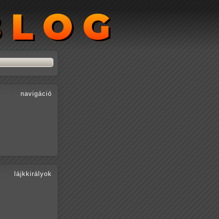
BLOG
BLOG
navigáció
lájkkirályok