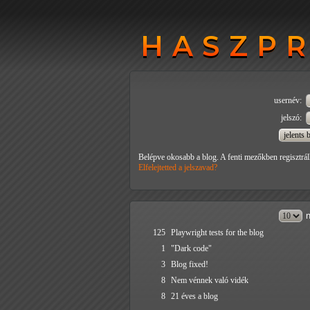
HASZP
HASZP
usernév:
jelszó:
Belépve okosabb a blog. A fenti mezőkben regisztrál
Elfelejtetted a jelszavad?
n
125
Playwright tests for the blog
1
"Dark code"
3
Blog fixed!
8
Nem vénnek való vidék
8
21 éves a blog