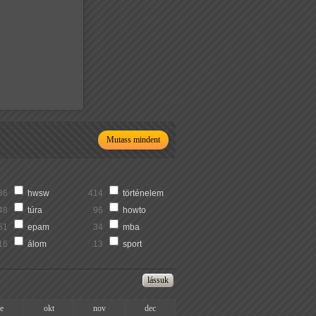
Mutass mindent
36
hwsw
414
történelem
48
túra
96
howto
51
epam
34
mba
16
álom
13
sport
ze
okt
nov
dec