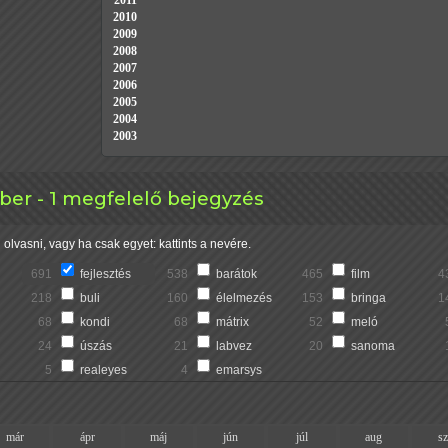
2011
2010
2009
2008
2007
2006
2005
2004
2003
ber - 1 megfelelő bejegyzés
olvasni, vagy ha csak egyet: kattints a nevére.
691
fejlesztés
538
barátok
465
film
4
218
buli
160
élelmezés
153
bringa
1
68
kondi
68
mátrix
52
meló
24
úszás
21
labvez
20
sanoma
5
realeyes
4
emarsys
már
ápr
máj
jún
júl
aug
s