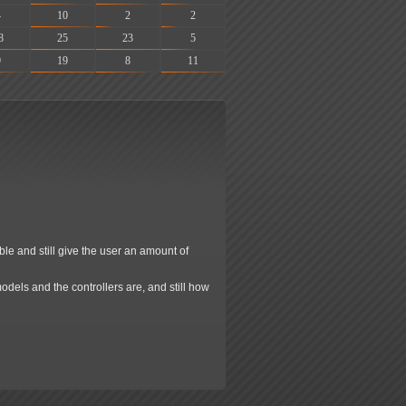
4
10
2
2
8
25
23
5
9
19
8
11
e and still give the user an amount of
 models and the controllers are, and still how