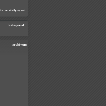
tes csúcskirályság volt
kategóriák
archívum