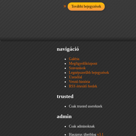
További bejegyzések
navigáció
Galéria
Megfigyelőközpont
Szavazások
Legnépszerűbb bejegyzések
Üzenőfal
Verzió história
RSS értesítő feedek
trusted
Csak trusted usereknek
admin
Csak adminoknak
Haszprus überblog
v3.1