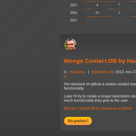
2005
4
7
2004
16
3
2003
-
-
Mongo Contact DB by Has
©
Haszprus
|
fejlesztés
php
2013. nov 27
0
I've released on github a simple contact ma
functionality.
Later I'll try to create a longer description 
much functionality they give to the user.
Mongo Contact DB by Haszprus at github
Mit gondolsz?