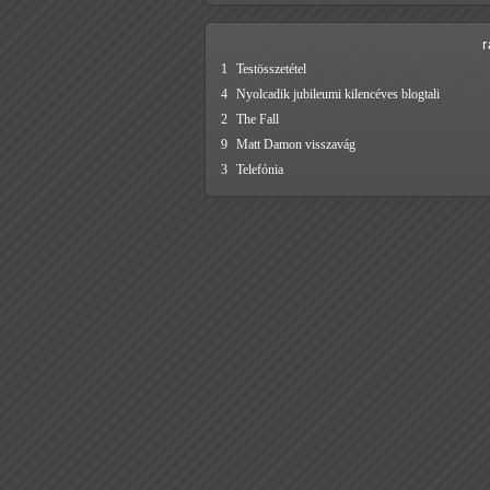
1
Testösszetétel
4
Nyolcadik jubileumi kilencéves blogtali
2
The Fall
9
Matt Damon visszavág
3
Telefónia