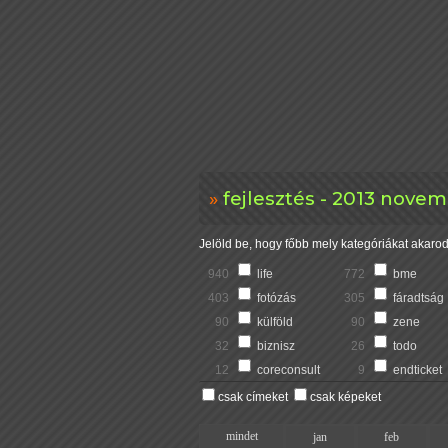
fejlesztés - 2013 novem
Jelöld be, hogy főbb mely kategóriákat akarod 
940
life
772
bme
403
fotózás
305
fáradtság
90
külföld
90
zene
32
biznisz
26
todo
12
coreconsult
9
endticket
csak címeket
csak képeket
mindet
jan
feb