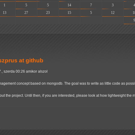
1
5
5
14
7
3
13
27
23
15
5
12
1
-
-
-
-
-
-
zprus at github
., szerda 00:26 amikor alszol
nagement concept based on mongodb. The goal was to write as little code as possibl
about the project. Until then, if you are interested, please look at how lightweight the