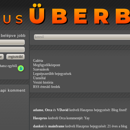
ÜBER
ÜBER
RUS
RUS
belépve jobb
Galéria
Megfigyelőközpont
hatsz egyből.
Szavazások
Legnépszerűbb bejegyzések
Üzenőfal
Verzió história
RSS értesítő feedek
api
komment
adamo
,
Orca
és
VDavid
kedveli Haszprus
bejegyzését: Blog fixed!
Haszprus
kedveli Orca
kommentjét: Yay
dankoi
és
mainframe
kedveli Haszprus
bejegyzését: 21 éves a blog