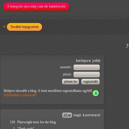
A bejegyzés java még csak ide kattintva jön
További bejegyzések
belépve jobb
usernév:
jelszó:
Belépve okosabb a blog. A fenti mezőkben regisztrálhatsz egyből.
Elfelejtetted a jelszavad?
napi
komment
126
Playwright tests for the blog
1
"Dark code"