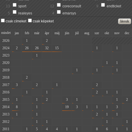
13
sport
12
coreconsult
9
endticket
5
realeyes
4
emarsys
csak címeket
csak képeket
mindet
jan
feb
már
ápr
máj
jún
júl
aug
sze
okt
nov
dec
2026
-
1
-
2
-
-
-
-
2024
2
26
26
32
15
-
-
-
1
-
1
-
2023
-
-
1
-
-
-
-
-
-
-
-
-
2020
-
-
-
-
-
-
-
-
-
1
1
-
2019
-
-
-
-
-
-
1
-
1
-
1
-
2018
-
2
-
-
-
-
-
-
-
-
-
-
2017
3
-
2
-
1
-
-
-
2
-
-
-
2016
-
1
-
1
-
-
-
-
2
1
1
-
2015
1
-
1
2
-
3
1
-
-
-
1
2
2014
8
-
1
-
-
19
3
1
1
1
3
-
2013
1
-
1
-
-
-
-
-
2
1
1
-
2012
-
-
1
1
-
-
-
-
-
1
-
1
2011
-
1
5
4
4
1
1
-
8
6
1
1