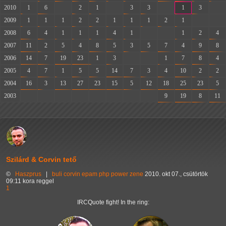
2010
1
6
-
2
1
-
3
3
-
1
3
-
2009
1
1
1
2
2
1
1
1
2
1
-
-
2008
6
4
1
1
1
4
1
-
-
1
2
4
2007
11
2
5
4
8
5
3
5
7
4
9
8
2006
14
7
19
23
1
3
-
-
1
7
8
4
2005
4
7
1
5
5
14
7
3
4
10
2
2
2004
16
3
13
27
23
15
5
12
18
25
23
5
2003
-
-
-
-
-
-
-
-
9
19
8
11
Szilárd & Corvin tető
©
Haszprus
|
buli
corvin
epam
php
power
zene
2010. okt 07., csütörtök
09:11 kora reggel
1
IRCQuote fight! In the ring: