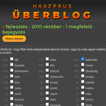
HASZPRUS
HASZPRUS
ÜBERBLOG
ÜBERBLOG
fejlesztés - 2010 október - 1 megfelelő
bejegyzés
Mutass mindent
Jelöld be, hogy főbb mely kategóriákat akarod olvasni, vagy ha csak egyet: kattints
a nevére.
940
life
772
bme
691
fejlesztés
538
barátok
465
film
436
hwsw
414
történelem
403
fotózás
305
fáradtság
218
buli
160
élelmezés
153
bringa
148
túra
96
howto
90
külföld
90
zene
68
kondi
68
mátrix
52
meló
51
epam
34
mba
32
biznisz
26
todo
24
úszás
21
labvez
20
sanoma
16
álom