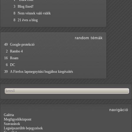
3
Blog fixed!
8
Nem vénnek való vidék
8
21 éves a blog
random témák
49
Google-protekció
2
Rambo 4
16
Roam
6
DC
39
A Firefox lapmegnyitási bugjához kiegészítés
navigáció
Galéria
Megfigyelőközpont
Szavazások
Legnépszerűbb bejegyzések