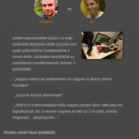
vs
Haszprus
Gio
voltam epamosokkal bulizni az este,
szilárddal feljöttünk előtte hozzám inni
aztán gáborékhoz csatlakoztunk a
corvin tetőn. szilárddal beszéltünk az
önértékelési problémáimról, leírtam 3
gondolatát:
-
nagyon értesz az emberekhez és nagyon is akarsz érteni
hozzájuk
-
szard le mások véleményét
-
hidd el h a felhozatalban elég magas szinten állsz. akik php-vel
foglalkoznak, kb. a venere csapata az akit az 5 év alatt, amióta
dolgozom... alkalmaznék...
Közben rámírt Gyuri (jedlikből):