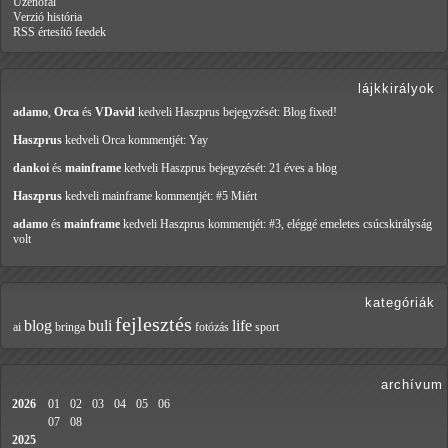
Üzenőfal
Verzió história
RSS értesítő feedek
lájkkirályok
adamo
,
Orca
és
VDavid
kedveli Haszprus
bejegyzését: Blog fixed!
Haszprus
kedveli Orca
kommentjét: Yay
dankoi
és
mainframe
kedveli Haszprus
bejegyzését: 21 éves a blog
Haszprus
kedveli mainframe
kommentjét: #5 Miért
adamo
és
mainframe
kedveli Haszprus
kommentjét: #3, eléggé emeletes csúcskirályság
volt
kategóriák
fejlesztés
blog
buli
life
ai
bringa
fotózás
sport
archívum
2026
01
02
03
04
05
06
07
08
2025