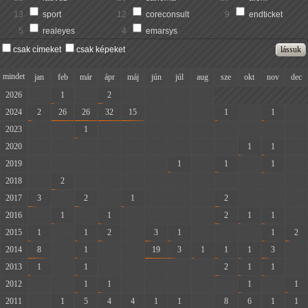
13
sport
12
coreconsult
9
endticket
5
realeyes
4
emarsys
csak címeket
csak képeket
mindet
jan
feb
már
ápr
máj
jún
júl
aug
sze
okt
nov
dec
2026
-
1
-
2
-
-
-
-
2024
2
26
26
32
15
-
-
-
1
-
1
-
2023
-
-
1
-
-
-
-
-
-
-
-
-
2020
-
-
-
-
-
-
-
-
-
1
1
-
2019
-
-
-
-
-
-
1
-
1
-
1
-
2018
-
2
-
-
-
-
-
-
-
-
-
-
2017
3
-
2
-
1
-
-
-
2
-
-
-
2016
-
1
-
1
-
-
-
-
2
1
1
-
2015
1
-
1
2
-
3
1
-
-
-
1
2
2014
8
-
1
-
-
19
3
1
1
1
3
-
2013
1
-
1
-
-
-
-
-
2
1
1
-
2012
-
-
1
1
-
-
-
-
-
1
-
1
2011
-
1
5
4
4
1
1
-
8
6
1
1