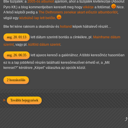
Btw tűzijáték: a
2005-ös albumot
ajánlom, ahol a tűzijáték kivitelezője (Absolut
Pyro Kft.) a blog kommentjeiben keresett meg hogy
elkérje
a fotóimat.
Nice.
A felső képből pedig a
The Dethroners zenekar akart először albumborítót
,
végül egy
közbülső lap lett belőle
.
Btw fel kéne raknom a skandináv és
holland
képek hátralevő részét…
aug. 20. 01:13
lett dátum szerinti bontás a címkékre, pl.
Mainframe dátum
szerint
, vagy pl.
külföld dátum szerint
.
aug. 26. 06:35
lett ajaxos kereső a galériához. A többi keresőhöz hasonlóan
ez is a lap jobbfelső részén található keresőmezővel érhető el, a
Mit
keresel?
kérdésre
Képet
választva az opciók közül.
2 hozzászólás
További bejegyzések