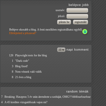
belépve jobb
usernév:
jelszó:
Belépve okosabb a blog. A fenti mezőkben regisztrálhatsz egyből.
Elfelejtetted a jelszavad?
napi
komment
126
Playwright tests for the blog
1
"Dark code"
3
Blog fixed!
8
Nem vénnek való vidék
8
21 éves a blog
random témák
7
Breaking: Haszprus 5 év után átrendezte a szobáját, OMG!!!444fourfourfour
4
A 45 kredites vizsgaidőszak vajon mi?