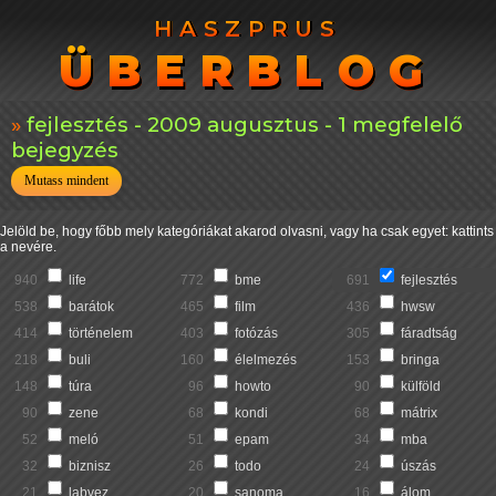
HASZPRUS
HASZPRUS
ÜBERBLOG
ÜBERBLOG
fejlesztés - 2009 augusztus - 1 megfelelő
bejegyzés
Mutass mindent
Jelöld be, hogy főbb mely kategóriákat akarod olvasni, vagy ha csak egyet: kattints
a nevére.
940
life
772
bme
691
fejlesztés
538
barátok
465
film
436
hwsw
414
történelem
403
fotózás
305
fáradtság
218
buli
160
élelmezés
153
bringa
148
túra
96
howto
90
külföld
90
zene
68
kondi
68
mátrix
52
meló
51
epam
34
mba
32
biznisz
26
todo
24
úszás
21
labvez
20
sanoma
16
álom