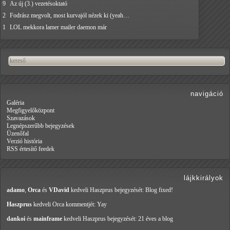
9
Az új (3.) vezetésoktató
2
Fodrász megvolt, most kurvajól nézek ki (yeah…
1
LOL mekkora lamer mailer daemon már
navigáció
Galéria
Megfigyelőközpont
Szavazások
Legnépszerűbb bejegyzések
Üzenőfal
Verzió história
RSS értesítő feedek
lájkkirályok
adamo
,
Orca
és
VDavid
kedveli Haszprus
bejegyzését: Blog fixed!
Haszprus
kedveli Orca
kommentjét: Yay
dankoi
és
mainframe
kedveli Haszprus
bejegyzését: 21 éves a blog