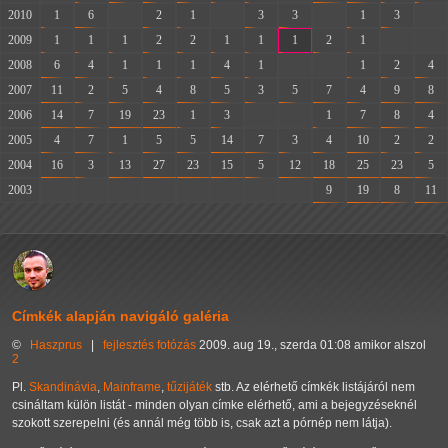
2010
1
6
-
2
1
-
3
3
-
1
3
-
2009
1
1
1
2
2
1
1
1
2
1
-
-
2008
6
4
1
1
1
4
1
-
-
1
2
4
2007
11
2
5
4
8
5
3
5
7
4
9
8
2006
14
7
19
23
1
3
-
-
1
7
8
4
2005
4
7
1
5
5
14
7
3
4
10
2
2
2004
16
3
13
27
23
15
5
12
18
25
23
5
2003
-
-
-
-
-
-
-
-
9
19
8
11
Címkék alapján navigáló galéria
©
Haszprus
|
fejlesztés
fotózás
2009. aug 19., szerda 01:08 amikor alszol
2
Pl.
Skandinávia
,
Mainframe
,
tűzijáték
stb. Az elérhető címkék listájáról nem
csináltam külön listát - minden olyan címke elérhető, ami a bejegyzéseknél
szokott szerepelni (és annál még több is, csak azt a pórnép nem látja).